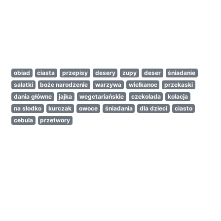
obiad
ciasta
przepisy
desery
zupy
deser
śniadanie
salatki
boże narodzenie
warzywa
wielkanoc
przekaski
dania główne
jajka
wegetariańskie
czekolada
kolacja
na słodko
kurczak
owoce
śniadania
dla dzieci
ciasto
cebula
przetwory