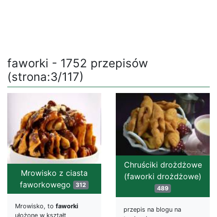
faworki - 1752 przepisów
(strona:3/117)
Chruściki drożdżowe
Mrowisko z ciasta
(faworki drożdżowe)
faworkowego
312
489
Mrowisko, to
faworki
przepis na blogu na
ułożone w kształt