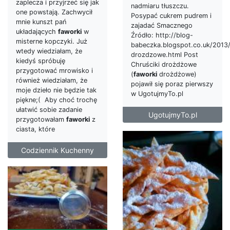
zaplecza i przyjrzeć się jak
nadmiaru tłuszczu.
one powstają. Zachwycił
Posypać cukrem pudrem i
mnie kunszt pań
zajadać Smacznego
układających
faworki
w
Źródło: http://blog-
misterne kopczyki. Już
babeczka.blogspot.co.uk/2013/
wtedy wiedziałam, że
drozdzowe.html Post
kiedyś spróbuję
Chruściki drożdżowe
przygotować mrowisko i
(
faworki
drożdżowe)
również wiedziałam, że
pojawił się poraz pierwszy
moje dzieło nie będzie tak
w UgotujmyTo.pl
piękne;( Aby choć trochę
ułatwić sobie zadanie
UgotujmyTo.pl
przygotowałam
faworki
z
ciasta, które
Codziennik Kuchenny