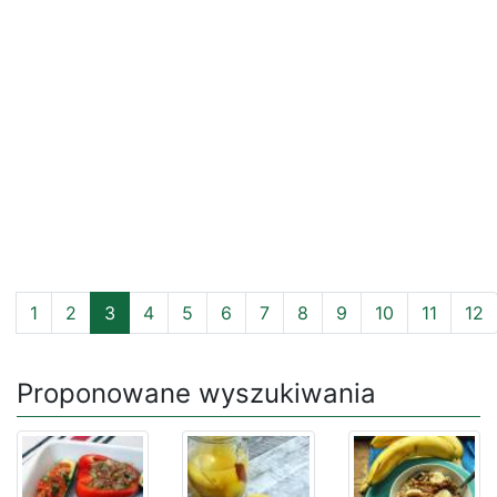
1
2
3
4
5
6
7
8
9
10
11
12
Proponowane wyszukiwania