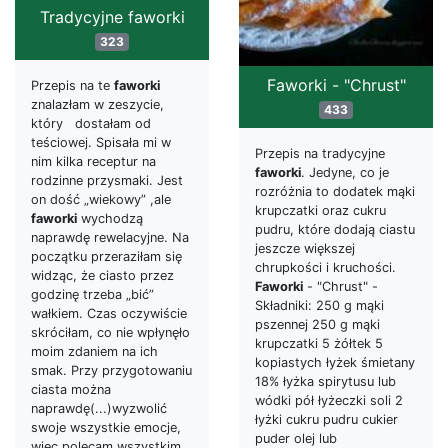
Tradycyjne faworki
323
Faworki - "Chrust"
Przepis na te
faworki
znalazłam w zeszycie,
433
który dostałam od
teściowej. Spisała mi w
Przepis na tradycyjne
nim kilka receptur na
faworki
. Jedyne, co je
rodzinne przysmaki. Jest
rozróżnia to dodatek mąki
on dość „wiekowy” ,ale
krupczatki oraz cukru
faworki
wychodzą
pudru, które dodają ciastu
naprawdę rewelacyjne. Na
jeszcze większej
początku przeraziłam się
chrupkości i kruchości.
widząc, że ciasto przez
Faworki
- "Chrust" -
godzinę trzeba „bić”
Składniki: 250 g mąki
wałkiem. Czas oczywiście
pszennej 250 g mąki
skróciłam, co nie wpłynęło
krupczatki 5 żółtek 5
moim zdaniem na ich
kopiastych łyżek śmietany
smak. Przy przygotowaniu
18% łyżka spirytusu lub
ciasta można
wódki pół łyżeczki soli 2
naprawdę(...)wyzwolić
łyżki cukru pudru cukier
swoje wszystkie emocje,
puder olej lub
więc polecam wszystkim