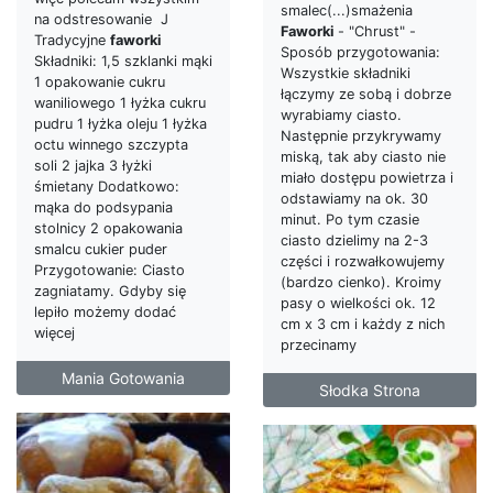
smalec(...)smażenia
na odstresowanie J
Faworki
- "Chrust" -
Tradycyjne
faworki
Sposób przygotowania:
Składniki: 1,5 szklanki mąki
Wszystkie składniki
1 opakowanie cukru
łączymy ze sobą i dobrze
waniliowego 1 łyżka cukru
wyrabiamy ciasto.
pudru 1 łyżka oleju 1 łyżka
Następnie przykrywamy
octu winnego szczypta
miską, tak aby ciasto nie
soli 2 jajka 3 łyżki
miało dostępu powietrza i
śmietany Dodatkowo:
odstawiamy na ok. 30
mąka do podsypania
minut. Po tym czasie
stolnicy 2 opakowania
ciasto dzielimy na 2-3
smalcu cukier puder
części i rozwałkowujemy
Przygotowanie: Ciasto
(bardzo cienko). Kroimy
zagniatamy. Gdyby się
pasy o wielkości ok. 12
lepiło możemy dodać
cm x 3 cm i każdy z nich
więcej
przecinamy
Mania Gotowania
Słodka Strona