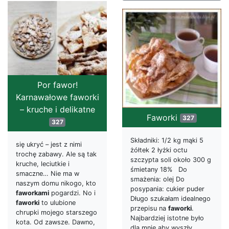
Por fawor!
Karnawałowe faworki
– kruche i delikatne
Faworki
327
327
Składniki: 1/2 kg mąki 5
się ukryć – jest z nimi
żółtek 2 łyżki octu
trochę zabawy. Ale są tak
szczypta soli około 300 g
kruche, leciutkie i
śmietany 18% Do
smaczne… Nie ma w
smażenia: olej Do
naszym domu nikogo, kto
posypania: cukier puder
faworkami
pogardzi. No i
Długo szukałam idealnego
faworki
to ulubione
przepisu na
faworki
.
chrupki mojego starszego
Najbardziej istotne było
kota. Od zawsze. Dawno,
dla mnie aby wyszły