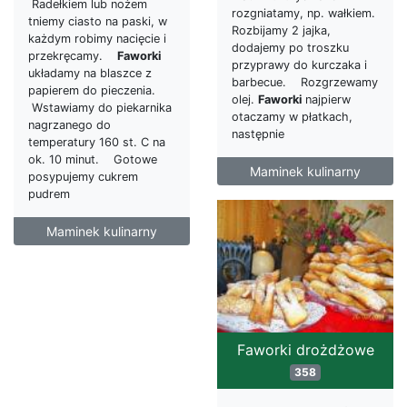
Radełkiem lub nożem
rozgniatamy, np. wałkiem.
tniemy ciasto na paski, w
Rozbijamy 2 jajka,
każdym robimy nacięcie i
dodajemy po troszku
przekręcamy.
Faworki
przyprawy do kurczaka i
układamy na blaszce z
barbecue. Rozgrzewamy
papierem do pieczenia.
olej.
Faworki
najpierw
Wstawiamy do piekarnika
otaczamy w płatkach,
nagrzanego do
następnie
temperatury 160 st. C na
ok. 10 minut. Gotowe
Maminek kulinarny
posypujemy cukrem
pudrem
Maminek kulinarny
Faworki drożdżowe
358