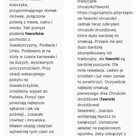
tradycyjne
kopczyka,
chruściki/faworki
przypominającego domek
https://ugotujmyto.pl/przepis-
mrówek, połączone
na-faworki-chrusciki/ .
polewą z masła, cukru i
Jednak teraz odkryłam
miodu. Taki pomysł
chruściki drożdżowe,
podania
faworków
które dużo bardziej mi
pochodzi z
smakują. Przepis nie jest
Suwalszczyzny, Podlasia i
dużo bardziej
Litwy. Podawano je na
skomplikowany niż
stoły w czasie karnawału i
tradycyjny, ale
faworki
są
na dużych, wystawnych
bardziej puszyste. Dla
uroczystościach. Przy
mnie rewelacja. Ledwo je
okazji wakacyjnego
zrobiłam i już mam zamiar
pobytu na
to powtórzyć. Oczywiście
Suwalszczyźnie,
najlepiej smakują
zrobiliśmy wypad do
pierwszego dnia Chruściki
Puńska. Ponoć tam
drożdżowe (
faworki
powstają najlepsze
drożdżowe)
sękacze i jak się
Składniki(...)bardzo
później(...)okazało
wchłaniają tłuszcz to
również i mrowiska.
zwiększyć. Usmażone
Miałam okazję obejrzeć
układać na papierowym
wytwórnię tych ciast od
ręczniku, żeby odsączyć z