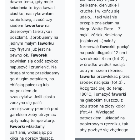
dawno temu, gdy moje
delikatne. cieniutkie i
śniadania to była kawa i
kruche. I w końcu się
ciastko, naszykowałam
udało... taki właśnie
sobie kawę, sześć czy
przepis znalazłam na
siedem
faworków
na
blogu White Plate . Z
deserowym talerzyku i
mąki, żółtek, śmietany
poszłam(...)próbujemy na
(najpierw(...)należy
jednym małym
faworku
formować
faworki
: pociąć
czy frytura już jest na
na paski długości 12 cm i
pewno ok.
Faworek
szerokości 4 cm (fot.2) ,
powinien się dość szybko
w środku wzdłuż naciąć
napuszyć i zrumienić. Na
ostrym nożem i koniec
drugą stronę przekładamy
faworka
przewlekać przez
go długim patykiem, np.
środek nacięcia (fot.3) .
chińską pałeczką lub
Rozgrzać olej do temp.
patyczkiem do
180ºC, i smażyć
faworki
szaszłyków. Jeśli ciasto
na głębokim tłuszczu z
zaczyna się palić
obu stron na złoty kolor
zmniejszamy płomień pod
(fot.4) . Wyciągać
garnkiem żeby utrzymać
patyczkiem i układać na
optymalną temperaturę.
papierowym ręczniku, tak
Faworki
wkładamy
aby pozbyć się zbędnego
partiami, wkładając po
kilka na gorący tłuszcz,