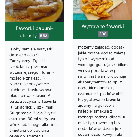
Wytrawne faworki
Faworki babuni-
208
chrusty
552
możemy zajadać. dodatki
:) oby nam się wszystki
jakie można dodać zależą
dobrze działo :)
tylko i wyłącznie od
Zaczynamy: Pączki
waszego gustu ja zrobiłam
zrobiłam z przepisu
wersję podstawową
wcześniejszego. Tutaj -
natomiast wam proponuję
możecie znalezć. :)
eksperymentować np. z
Nadzienie oczywiście
dodatkiem kminku ,
ulubione- truskawkowe ,
czarnuszki, płatków chili.
plus polewa - lukier. A
Przygotowane
faworki
teraz zaczynamy
faworki
zjdamy na gorąco a
:) Składniki: 3 szkl mąki
najlepiej smakują z
50 gr masla 3 jaja 3 łyzki
różnego rodzaju dipami u
cukru sól 30 ml spirytusu ,
mnie tym razem są bez
wódki lub innego alkoholu
dodatków podałam je z
śmietana do podlania
sosem czosnkowym ale
oliwa do smażenia