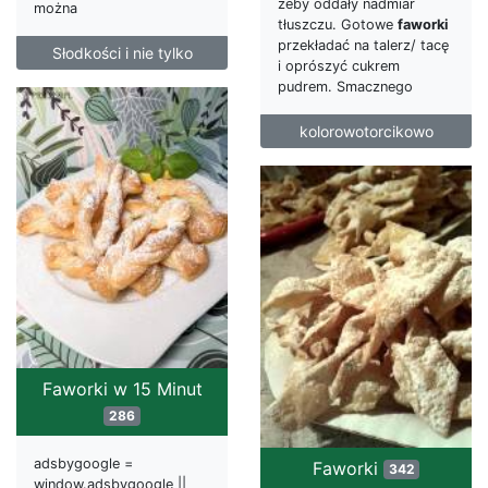
żeby oddały nadmiar
można
tłuszczu. Gotowe
faworki
przekładać na talerz/ tacę
Słodkości i nie tylko
i oprószyć cukrem
pudrem. Smacznego
kolorowotorcikowo
Faworki w 15 Minut
286
adsbygoogle =
Faworki
342
window.adsbygoogle ||