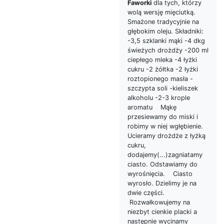
Faworki
dla tych, którzy
wolą wersję mięciutką.
Smażone tradycyjnie na
głębokim oleju. Składniki:
-3,5 szklanki mąki -4 dkg
świeżych drożdży -200 ml
ciepłego mleka -4 łyżki
cukru -2 żółtka -2 łyżki
roztopionego masła -
szczypta soli -kieliszek
alkoholu -2-3 krople
aromatu Mąkę
przesiewamy do miski i
robimy w niej wgłębienie.
Ucieramy drożdże z łyżką
cukru,
dodajemy(...)zagniatamy
ciasto. Odstawiamy do
wyrośnięcia. Ciasto
wyrosło. Dzielimy je na
dwie części.
Rozwałkowujemy na
niezbyt cienkie placki a
następnie wycinamy