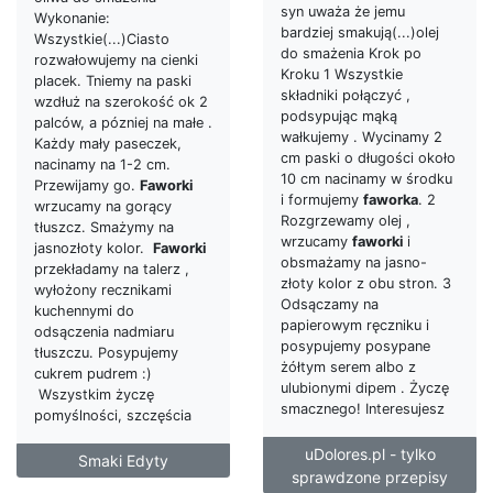
syn uważa że jemu
Wykonanie:
bardziej smakują(...)olej
Wszystkie(...)Ciasto
do smażenia Krok po
rozwałowujemy na cienki
Kroku 1 Wszystkie
placek. Tniemy na paski
składniki połączyć ,
wzdłuż na szerokość ok 2
podsypując mąką
palców, a pózniej na małe .
wałkujemy . Wycinamy 2
Każdy mały paseczek,
cm paski o długości około
nacinamy na 1-2 cm.
10 cm nacinamy w środku
Przewijamy go.
Faworki
i formujemy
faworka
. 2
wrzucamy na gorący
Rozgrzewamy olej ,
tłuszcz. Smażymy na
wrzucamy
faworki
i
jasnozłoty kolor.
Faworki
obsmażamy na jasno-
przekładamy na talerz ,
złoty kolor z obu stron. 3
wyłożony recznikami
Odsączamy na
kuchennymi do
papierowym ręczniku i
odsączenia nadmiaru
posypujemy posypane
tłuszczu. Posypujemy
żółtym serem albo z
cukrem pudrem :)
ulubionymi dipem . Życzę
Wszystkim życzę
smacznego! Interesujesz
pomyślności, szczęścia
uDolores.pl - tylko
Smaki Edyty
sprawdzone przepisy