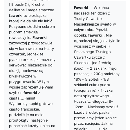
[]).push({}); Kruche,
Faworki
W końcu
delikatne i mega smaczne
nadszedł ten dzień ;)
faworki
to przekąska,
Tłusty Czwartek.
której nie da się nie lubić.
Najpiękniejsze święto w
Posypane słodkim cukrem
całym roku. Pączki,
pudrem smakują
oponki,
faworki
… Nie
rewelacyjnie.
Faworki
ograniczaj się, jedz tyle ile
zazwyczaj przygotowuje
wciśniesz w siebie ;)
się w karnawale, na tłusty
Smacznego Tłustego
czwartek, jednak te
Czwartku życzę ;)
pyszne przekąski możemy
Składniki: (na średnią
serwować niezależnie od
ilość) - 2 szklanki mąki
okazji, ponieważ są
pszennej - 200g śmietany
błyskawiczne w
18% - 5 żółtek - 1/3
przygotowaniu. W tym
szklanki cukru pudru
wpisie zaprezentuję Wam
(opcjonalnie) - 1 łyżka
szybkie
faworki
z
octu spirytusowego -
ciasta(...)minut.
tłuszcz(...)długości 8-
Wystarczy kupić gotowe
12cm. Nacinamy wzdłuż
ciasto francuskie,
każdy środek paska i
podzielić je na małe
przewijamy jeden koniec
prostokąty, następnie
przez nacięcie. Jak na
ponacinać każdy z nich na
zdjęciu: 3. Na