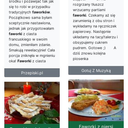
środku i pozawijać tak jak
rozgrzany tłuszcz
się to robi w przypadku
wrzucamy partiami
tradycyjnych
faworków
.
faworki
. Czekamy aż się
Początkowo sama byłam
zarumienią z obu stron i
sceptycznie nastawiona,
wykładamy na ręczniczek
jednak jak przygotowałam
papierowy. Następnie
faworki
z ciasta
układamy na tacy/talerzu i
francuskiego w swoim
obsypujemy cukrem
domu, zmieniłam zdanie.
pudrem. Gotowe ;) A
Smakują rewelacyjnie! Cała
dziś znowu kolejna
porcja zniknęła w mgnieniu
piosenka
oka!
Faworki
z ciasta
Gotuj Z Muzyką
Przepiski.pl
Faworki z piersi