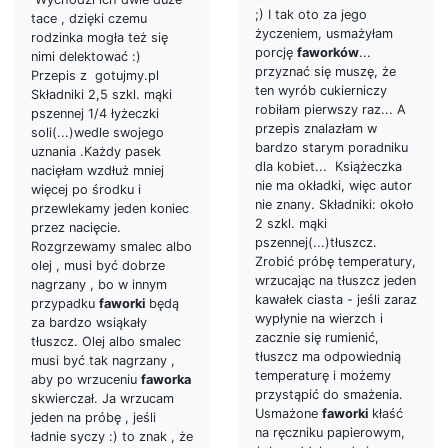
;) I tak oto za jego
tace , dzięki czemu
życzeniem, usmażyłam
rodzinka mogła też się
porcję
faworków
...
nimi delektować :)
przyznać się muszę, że
Przepis z gotujmy.pl
ten wyrób cukierniczy
Składniki 2,5 szkl. mąki
robiłam pierwszy raz... A
pszennej 1/4 łyżeczki
przepis znalazłam w
soli(...)wedle swojego
bardzo starym poradniku
uznania .Każdy pasek
dla kobiet... Książeczka
nacięłam wzdłuż mniej
nie ma okładki, więc autor
więcej po środku i
nie znany. Składniki: około
przewlekamy jeden koniec
2 szkl. mąki
przez nacięcie.
pszennej(...)tłuszcz.
Rozgrzewamy smalec albo
Zrobić próbę temperatury,
olej , musi być dobrze
wrzucając na tłuszcz jeden
nagrzany , bo w innym
kawałek ciasta - jeśli zaraz
przypadku
faworki
będą
wypłynie na wierzch i
za bardzo wsiąkały
zacznie się rumienić,
tłuszcz. Olej albo smalec
tłuszcz ma odpowiednią
musi być tak nagrzany ,
temperaturę i możemy
aby po wrzuceniu
faworka
przystąpić do smażenia.
skwierczał. Ja wrzucam
Usmażone
faworki
kłaść
jeden na próbę , jeśli
na ręczniku papierowym,
ładnie syczy :) to znak , że