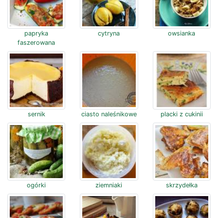
papryka
cytryna
owsianka
faszerowana
sernik
ciasto naleśnikowe
placki z cukinii
ogórki
ziemniaki
skrzydełka