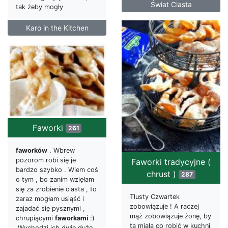
Świat Ciasta
tak żeby mogły
Karo in the Kitchen
Faworki
261
faworków
. Wbrew
pozorom robi się je
Faworki tradycyjne (
bardzo szybko . Wiem coś
chrust )
287
o tym , bo zanim wzięłam
się za zrobienie ciasta , to
Tłusty Czwartek
zaraz mogłam usiąść i
zobowiązuje ! A raczej
zajadać się pysznymi ,
mąż zobowiązuje żonę, by
chrupiącymi
faworkami
:)
ta miała co robić w kuchni
Wychodzi ich dwie duże