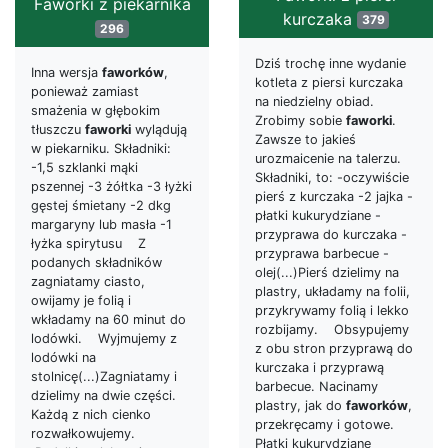
Faworki z piekarnika
kurczaka
379
296
Dziś trochę inne wydanie
Inna wersja
faworków
,
kotleta z piersi kurczaka
ponieważ zamiast
na niedzielny obiad.
smażenia w głębokim
Zrobimy sobie
faworki
.
tłuszczu
faworki
wylądują
Zawsze to jakieś
w piekarniku. Składniki:
urozmaicenie na talerzu.
-1,5 szklanki mąki
Składniki, to: -oczywiście
pszennej -3 żółtka -3 łyżki
pierś z kurczaka -2 jajka -
gęstej śmietany -2 dkg
płatki kukurydziane -
margaryny lub masła -1
przyprawa do kurczaka -
łyżka spirytusu Z
przyprawa barbecue -
podanych składników
olej(...)Pierś dzielimy na
zagniatamy ciasto,
plastry, układamy na folii,
owijamy je folią i
przykrywamy folią i lekko
wkładamy na 60 minut do
rozbijamy. Obsypujemy
lodówki. Wyjmujemy z
z obu stron przyprawą do
lodówki na
kurczaka i przyprawą
stolnicę(...)Zagniatamy i
barbecue. Nacinamy
dzielimy na dwie części.
plastry, jak do
faworków
,
Każdą z nich cienko
przekręcamy i gotowe.
rozwałkowujemy.
Płatki kukurydziane