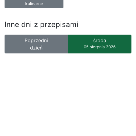
kulinarne
Inne dni z przepisami
Poprzedni
środa
05 sierpnia 2026
dzień