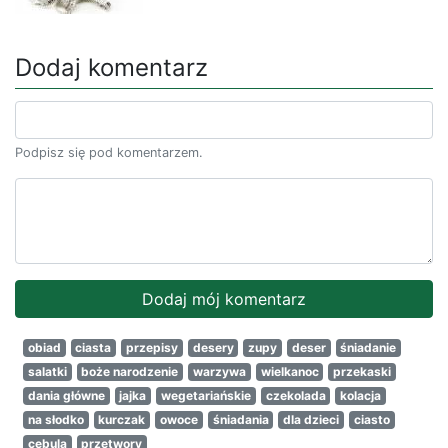
Dodaj komentarz
Podpisz się pod komentarzem.
obiad
ciasta
przepisy
desery
zupy
deser
śniadanie
salatki
boże narodzenie
warzywa
wielkanoc
przekaski
dania główne
jajka
wegetariańskie
czekolada
kolacja
na słodko
kurczak
owoce
śniadania
dla dzieci
ciasto
cebula
przetwory