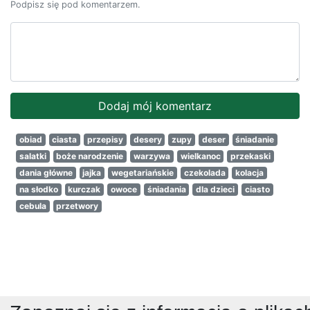
Podpisz się pod komentarzem.
obiad
ciasta
przepisy
desery
zupy
deser
śniadanie
salatki
boże narodzenie
warzywa
wielkanoc
przekaski
dania główne
jajka
wegetariańskie
czekolada
kolacja
na słodko
kurczak
owoce
śniadania
dla dzieci
ciasto
cebula
przetwory