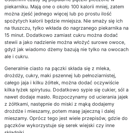
piekarniku. Mają one o około 100 kalorii mniej, zatem
można zjeść jednego więcej lub po prostu ilość
spożytych kalorii będzie mniejsza. Nie smaży się ich
na tłuszczu, tylko wkłada do nagrzanego piekarnika na
15 minut. Dodatkowo zamiast cukru można dodać
stewii a jako nadzienie można włożyć surowe owoce,
gdyż jak wiadomo dżemy bazują nie tylko na owocach
ale i cukru.
Generalnie ciasto na pączki składa się z mleka,
drożdży, cukry, maki pszennej lub pełnoziarnistej,
całego jaja i kilku żółtek, można dodać oczywiście
kilka łyżek spirytusu. Dodatkowo sypie się cukier, sól a
nawet dodaje masło. Rozpoczynamy od ucierania jajek
z żółtkami, następnie do miski z mąką dodajemy
drożdże i mieszamy, potem masę jajeczną i dalej
mieszamy. Oprócz tego jest wiele przepisów, gdzie do
pączków wykorzystuje się serek wiejski czy inne
składniki.