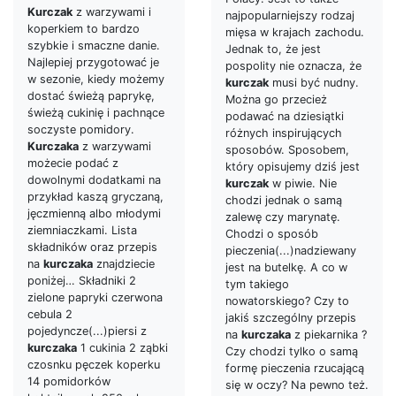
Kurczak
z warzywami i
najpopularniejszy rodzaj
koperkiem to bardzo
mięsa w krajach zachodu.
szybkie i smaczne danie.
Jednak to, że jest
Najlepiej przygotować je
pospolity nie oznacza, że
w sezonie, kiedy możemy
kurczak
musi być nudny.
dostać świeżą paprykę,
Można go przecież
świeżą cukinię i pachnące
podawać na dziesiątki
soczyste pomidory.
różnych inspirujących
Kurczaka
z warzywami
sposobów. Sposobem,
możecie podać z
który opisujemy dziś jest
dowolnymi dodatkami na
kurczak
w piwie. Nie
przykład kaszą gryczaną,
chodzi jednak o samą
jęczmienną albo młodymi
zalewę czy marynatę.
ziemniaczkami. Lista
Chodzi o sposób
składników oraz przepis
pieczenia(...)nadziewany
na
kurczaka
znajdziecie
jest na butelkę. A co w
poniżej… Składniki 2
tym takiego
zielone papryki czerwona
nowatorskiego? Czy to
cebula 2
jakiś szczególny przepis
pojedyncze(...)piersi z
na
kurczaka
z piekarnika ?
kurczaka
1 cukinia 2 ząbki
Czy chodzi tylko o samą
czosnku pęczek koperku
formę pieczenia rzucającą
14 pomidorków
się w oczy? Na pewno też.