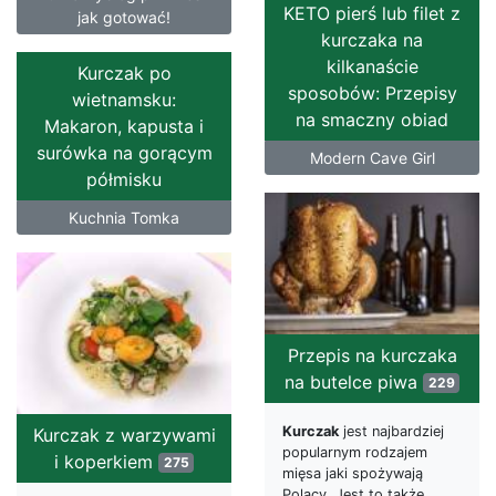
KETO pierś lub filet z
jak gotować!
kurczaka na
kilkanaście
Kurczak po
sposobów: Przepisy
wietnamsku:
na smaczny obiad
Makaron, kapusta i
surówka na gorącym
Modern Cave Girl
półmisku
Kuchnia Tomka
Przepis na kurczaka
na butelce piwa
229
Kurczak
jest najbardziej
Kurczak z warzywami
popularnym rodzajem
i koperkiem
275
mięsa jaki spożywają
Polacy. Jest to także