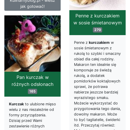
Kulinarnyblog.pl - wiesz
jak gotować!
Penne z kurczakiem
w sosie śmietanowym
270
Penne z
kurczakiem
w
sosie śmietanowym z
rukolą to szybki i smaczny
obiad dla całej rodziny.
Makaron ten idealnie się
komponuje ze świeżą
rukolą, a dodatek
Pan kurczak w
pomidorków koktajlowych
różnych odsłonach
sprawi, że potrawa
165
nabierze jeszcze bardziej
wyrazistego smaku.
Możecie wykorzystać do
Kurczak
to ulubione mięso
przygotowania tego dania,
wielu z nas niezależnie od
dowolny makaron. Może
formy przyrządzenia.
to być tagliatelle, świderki
Dzisiaj przed Wami
itd. Przeczytaj również:
zestawienie różnych