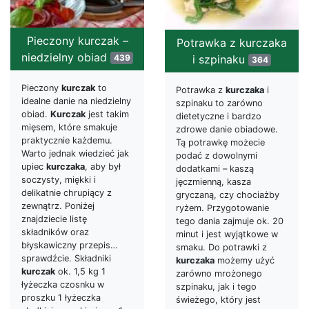
Pieczony kurczak –
Potrawka z kurczaka
niedzielny obiad
439
i szpinaku
364
Pieczony
kurczak
to
Potrawka z
kurczaka
i
idealne danie na niedzielny
szpinaku to zarówno
obiad.
Kurczak
jest takim
dietetyczne i bardzo
mięsem, które smakuje
zdrowe danie obiadowe.
praktycznie każdemu.
Tą potrawkę możecie
Warto jednak wiedzieć jak
podać z dowolnymi
upiec
kurczaka
, aby był
dodatkami – kaszą
soczysty, miękki i
jęczmienną, kasza
delikatnie chrupiący z
gryczaną, czy chociażby
zewnątrz. Poniżej
ryżem. Przygotowanie
znajdziecie listę
tego dania zajmuje ok. 20
składników oraz
minut i jest wyjątkowe w
błyskawiczny przepis…
smaku. Do potrawki z
sprawdźcie. Składniki
kurczaka
możemy użyć
kurczak
ok. 1,5 kg 1
zarówno mrożonego
łyżeczka czosnku w
szpinaku, jak i tego
proszku 1 łyżeczka
świeżego, który jest