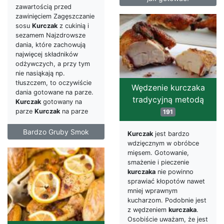
zawartością przed
zawinięciem Zagęszczanie
sosu
Kurczak
z cukinią i
sezamem Najzdrowsze
dania, które zachowują
najwięcej składników
odżywczych, a przy tym
nie nasiąkają np.
tłuszczem, to oczywiście
Wędzenie kurczaka
dania gotowane na parze.
tradycyjną metodą
Kurczak
gotowany na
parze
Kurczak
na parze
191
Bardzo Gruby Smok
Kurczak
jest bardzo
wdzięcznym w obróbce
mięsem. Gotowanie,
smażenie i pieczenie
kurczaka
nie powinno
sprawiać kłopotów nawet
mniej wprawnym
kucharzom. Podobnie jest
z wędzeniem
kurczaka
.
Osobiście uważam, że jest