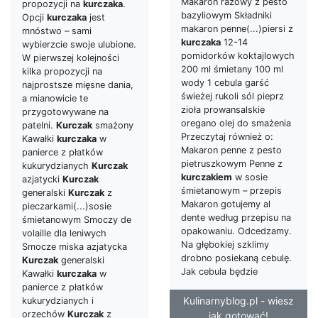
Makaron razowy z pesto
propozycji na
kurczaka
.
bazyliowym Składniki
Opcji
kurczaka
jest
makaron penne(...)piersi z
mnóstwo – sami
kurczaka
12-14
wybierzcie swoje ulubione.
pomidorków koktajlowych
W pierwszej kolejności
200 ml śmietany 100 ml
kilka propozycji na
wody 1 cebula garść
najprostsze mięsne dania,
świeżej rukoli sól pieprz
a mianowicie te
zioła prowansalskie
przygotowywane na
oregano olej do smażenia
patelni.
Kurczak
smażony
Przeczytaj również o:
Kawałki
kurczaka
w
Makaron penne z pesto
panierce z płatków
pietruszkowym Penne z
kukurydzianych
Kurczak
kurczakiem
w sosie
azjatycki
Kurczak
śmietanowym – przepis
generalski
Kurczak
z
Makaron gotujemy al
pieczarkami(...)sosie
dente według przepisu na
śmietanowym Smoczy de
opakowaniu. Odcedzamy.
volaille dla leniwych
Na głębokiej szklimy
Smocze miska azjatycka
drobno posiekaną cebulę.
Kurczak
generalski
Jak cebula będzie
Kawałki
kurczaka
w
panierce z płatków
Kulinarnyblog.pl - wiesz
kukurydzianych i
orzechów
Kurczak
z
jak gotować!