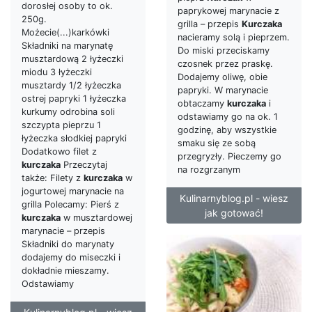
dorosłej osoby to ok.
paprykowej marynacie z
250g.
grilla – przepis
Kurczaka
Możecie(...)karkówki
nacieramy solą i pieprzem.
Składniki na marynatę
Do miski przeciskamy
musztardową 2 łyżeczki
czosnek przez praskę.
miodu 3 łyżeczki
Dodajemy oliwę, obie
musztardy 1/2 łyżeczka
papryki. W marynacie
ostrej papryki 1 łyżeczka
obtaczamy
kurczaka
i
kurkumy odrobina soli
odstawiamy go na ok. 1
szczypta pieprzu 1
godzinę, aby wszystkie
łyżeczka słodkiej papryki
smaku się ze sobą
Dodatkowo filet z
przegryzły. Pieczemy go
kurczaka
Przeczytaj
na rozgrzanym
także: Filety z
kurczaka
w
jogurtowej marynacie na
Kulinarnyblog.pl - wiesz
grilla Polecamy: Pierś z
jak gotować!
kurczaka
w musztardowej
marynacie – przepis
Składniki do marynaty
dodajemy do miseczki i
dokładnie mieszamy.
Odstawiamy