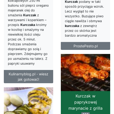
koktajlowych 250 ml
Kurczak
podany w taki
bulionu sól pieprz oregano
sposób przyciąga wzrok.
majeranek olej do
Lecz wygląd to nie
smażenia
Kurczak
z
wszystko. Buzujące piwo
warzywami i koperkiem –
ciągle nawilża i obmywa
przepis
Kurczaka
kroimy
kurczaka
z zewnątrz
w kostkę i smażymy na
przez co skórka jest
niewielkiej ilości oleju
bardzo aromatyczna
przez ok. 5 minut.
Podczas smażenia
ProstePesto.pl
doprawiamy go solą i
pieprzem. Zdejmujemy go
po usmażeniu na talerz. Z
papryki usuwamy
Kulinarnyblog.pl - wiesz
jak gotować!
Kurczak w
paprykowej
marynacie z grilla