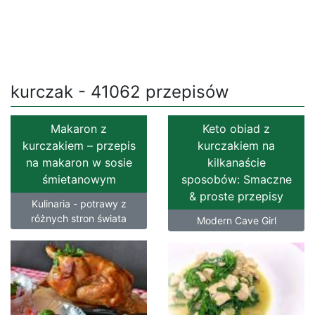
kurczak - 41062 przepisów
Makaron z
Keto obiad z
kurczakiem – przepis
kurczakiem na
na makaron w sosie
kilkanaście
śmietanowym
sposobów: Smaczne
& proste przepisy
Kulinaria - potrawy z
różnych stron świata
Modern Cave Girl