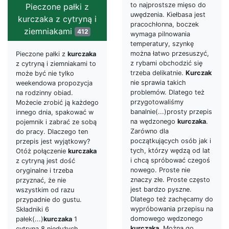
to najprostsze mięso do
Pieczone pałki z
uwędzenia. Kiełbasa jest
kurczaka z cytryną i
pracochłonna, boczek
ziemniakami
412
wymaga pilnowania
temperatury, szynkę
można łatwo przesuszyć,
Pieczone pałki z
kurczaka
z rybami obchodzić się
z cytryną i ziemniakami to
trzeba delikatnie.
Kurczak
może być nie tylko
nie sprawia takich
weekendowa propozycja
problemów. Dlatego też
na rodzinny obiad.
przygotowaliśmy
Możecie zrobić ją każdego
banalnie(...)prosty przepis
innego dnia, spakować w
na wędzonego
kurczaka
.
pojemnik i zabrać ze sobą
Zarówno dla
do pracy. Dlaczego ten
początkujących osób jak i
przepis jest wyjątkowy?
tych, którzy wędzą od lat
Otóż połączenie
kurczaka
i chcą spróbować czegoś
z cytryną jest dość
nowego. Proste nie
oryginalne i trzeba
znaczy złe. Proste często
przyznać, że nie
jest bardzo pyszne.
wszystkim od razu
Dlatego też zachęcamy do
przypadnie do gustu.
wypróbowania przepisu na
Składniki 6
domowego wędzonego
pałek(...)
kurczaka
1
kurczaka
. Można go
cytryna 8 niedużych