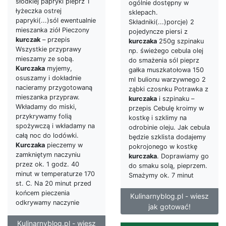
słodkiej papryki pieprz 1
ogólnie dostępny w
łyżeczka ostrej
sklepach.
papryki(...)sól ewentualnie
Składniki(...)porcje) 2
mieszanka ziół Pieczony
pojedyncze piersi z
kurczak
– przepis
kurczaka
250g szpinaku
Wszystkie przyprawy
np. świeżego cebula olej
mieszamy ze sobą.
do smażenia sól pieprz
Kurczaka
myjemy,
gałka muszkatołowa 150
osuszamy i dokładnie
ml bulionu warzywnego 2
nacieramy przygotowaną
ząbki czosnku Potrawka z
mieszanka przypraw.
kurczaka
i szpinaku –
Wkładamy do miski,
przepis Cebulę kroimy w
przykrywamy folią
kostkę i szklimy na
spożywczą i wkładamy na
odrobinie oleju. Jak cebula
całą noc do lodówki.
będzie szklista dodajemy
Kurczaka
pieczemy w
pokrojonego w kostkę
zamkniętym naczyniu
kurczaka
. Doprawiamy go
przez ok. 1 godz. 40
do smaku solą, pieprzem.
minut w temperaturze 170
Smażymy ok. 7 minut
st. C. Na 20 minut przed
końcem pieczenia
Kulinarnyblog.pl - wiesz
odkrywamy naczynie
jak gotować!
Kulinarnyblog.pl - wiesz