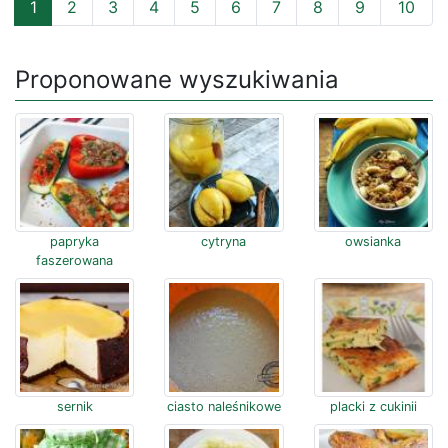
1
2
3
4
5
6
7
8
9
10
Proponowane wyszukiwania
papryka
cytryna
owsianka
faszerowana
sernik
ciasto naleśnikowe
placki z cukinii