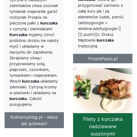
przygotować zarówno z
ziemniaków oliwa czosnek
całej kury jak i jej
tymianek majeranek garść
elementów (udek, piersi).
rodzynek Przepis na
(adsbygoogle =
pieczone pałki z
kurczaka
window.adsbygoogle ||
z cytryną i ziemniakami
[]).push({}); Drukuj
Kurczaka
myjemy (choć
Wędzenie
kurczaka
podobno drobiu nie należy
tradycyjną
myć) i układamy w
naczyniu do zapiekania.
Skrapiamy oliwą i
ProstePesto.pl
przyprawiamy solą,
pieprzem, czosnkiem,
tymiankiem i majerankiem.
Wokół
kurczaka
układamy
ziemniaki. Cytrynę kroimy
w plasterki i układamy na
kurczaku
. Całość
posypujemy
Kulinarnyblog.pl - wiesz
Filety z kurczaka
jak gotować!
nadziewane
suszonymi