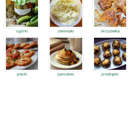
ogórki
ziemniaki
skrzydełka
placki
pancakes
przekąski