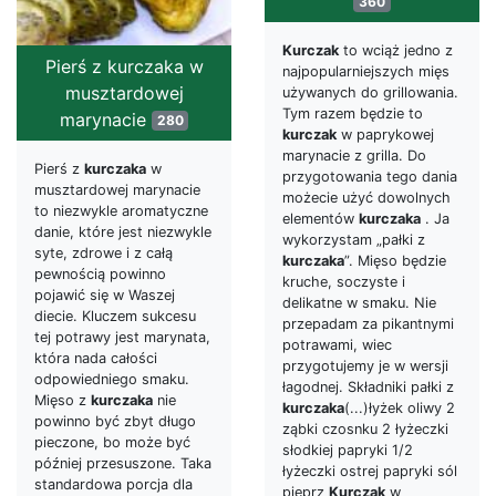
360
Kurczak
to wciąż jedno z
Pierś z kurczaka w
najpopularniejszych mięs
musztardowej
używanych do grillowania.
Tym razem będzie to
marynacie
280
kurczak
w paprykowej
marynacie z grilla. Do
Pierś z
kurczaka
w
przygotowania tego dania
musztardowej marynacie
możecie użyć dowolnych
to niezwykle aromatyczne
elementów
kurczaka
. Ja
danie, które jest niezwykle
wykorzystam „pałki z
syte, zdrowe i z całą
kurczaka
”. Mięso będzie
pewnością powinno
kruche, soczyste i
pojawić się w Waszej
delikatne w smaku. Nie
diecie. Kluczem sukcesu
przepadam za pikantnymi
tej potrawy jest marynata,
potrawami, wiec
która nada całości
przygotujemy je w wersji
odpowiedniego smaku.
łagodnej. Składniki pałki z
Mięso z
kurczaka
nie
kurczaka
(...)łyżek oliwy 2
powinno być zbyt długo
ząbki czosnku 2 łyżeczki
pieczone, bo może być
słodkiej papryki 1/2
później przesuszone. Taka
łyżeczki ostrej papryki sól
standardowa porcja dla
pieprz
Kurczak
w