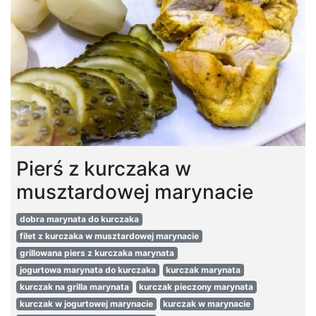
Pierś z kurczaka w
musztardowej marynacie
dobra marynata do kurczaka
filet z kurczaka w musztardowej marynacie
grillowana piers z kurczaka marynata
jogurtowa marynata do kurczaka
kurczak marynata
kurczak na grilla marynata
kurczak pieczony marynata
kurczak w jogurtowej marynacie
kurczak w marynacie