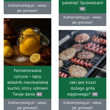
patelnię? Sprawdzam!
Kulinarnyblog.pl - wiesz
92
jak gotować!
Kulinarnyblog.pl - wiesz
jak gotować!
Fermentowana
cytryna – tajny
składnik marokańskiej
Jaki jest koszt
kuchni, który odmieni
dużego grilla
Twoje dania
węglowego?
82
98
Kulinarnyblog.pl - wiesz
Kulinarnyblog.pl - wiesz
jak gotować!
jak gotować!