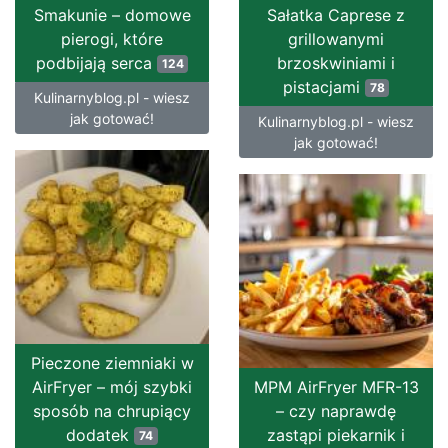
Smakunie – domowe
Sałatka Caprese z
pierogi, które
grillowanymi
podbijają serca
brzoskwiniami i
124
pistacjami
78
Kulinarnyblog.pl - wiesz
jak gotować!
Kulinarnyblog.pl - wiesz
jak gotować!
Pieczone ziemniaki w
AirFryer – mój szybki
MPM AirFryer MFR-13
sposób na chrupiący
– czy naprawdę
dodatek
zastąpi piekarnik i
74