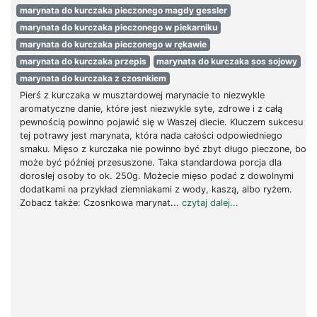
marynata do kurczaka pieczonego magdy gessler
marynata do kurczaka pieczonego w piekarniku
marynata do kurczaka pieczonego w rękawie
marynata do kurczaka przepis
marynata do kurczaka sos sojowy
marynata do kurczaka z czosnkiem
Pierś z kurczaka w musztardowej marynacie to niezwykle
aromatyczne danie, które jest niezwykle syte, zdrowe i z całą
pewnością powinno pojawić się w Waszej diecie. Kluczem sukcesu
tej potrawy jest marynata, która nada całości odpowiedniego
smaku. Mięso z kurczaka nie powinno być zbyt długo pieczone, bo
może być później przesuszone. Taka standardowa porcja dla
dorosłej osoby to ok. 250g. Możecie mięso podać z dowolnymi
dodatkami na przykład ziemniakami z wody, kaszą, albo ryżem.
Zobacz także: Czosnkowa marynat...
czytaj dalej...