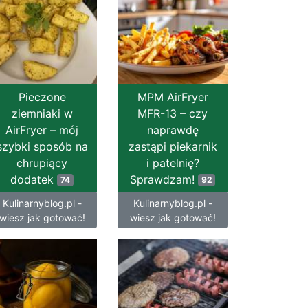
Pieczone
MPM AirFryer
ziemniaki w
MFR-13 – czy
AirFryer – mój
naprawdę
szybki sposób na
zastąpi piekarnik
chrupiący
i patelnię?
dodatek
Sprawdzam!
74
92
Kulinarnyblog.pl -
Kulinarnyblog.pl -
wiesz jak gotować!
wiesz jak gotować!