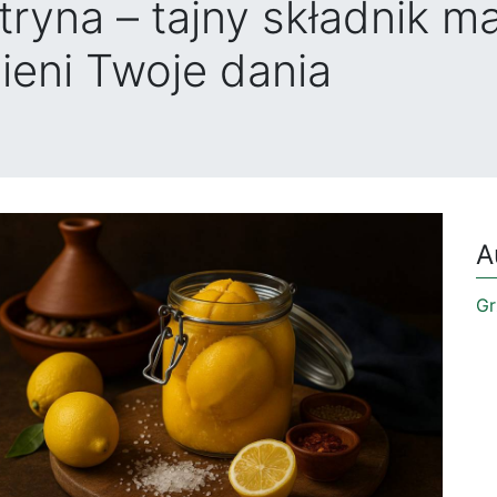
yna – tajny składnik ma
ieni Twoje dania
A
Gr