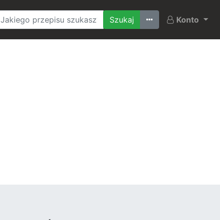
Ostatnio szukane
Konto