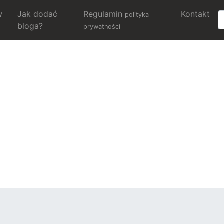
w
Jak dodać
Regulamin
Kontakt
polityka
bloga?
prywatności