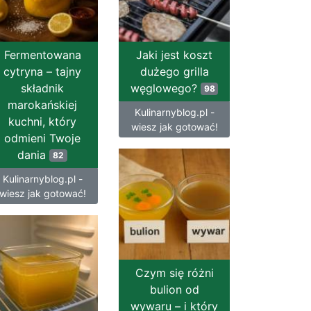
Fermentowana
Jaki jest koszt
cytryna – tajny
dużego grilla
składnik
węglowego?
98
marokańskiej
Kulinarnyblog.pl -
kuchni, który
wiesz jak gotować!
odmieni Twoje
dania
82
Kulinarnyblog.pl -
wiesz jak gotować!
Czym się różni
bulion od
wywaru – i który