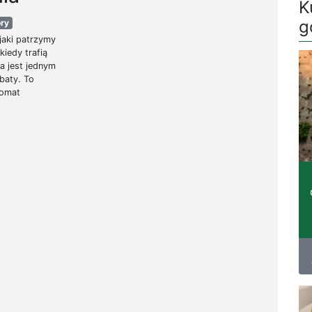
K
g
ry
 jaki patrzymy
kiedy trafią
a jest jednym
baty. To
romat