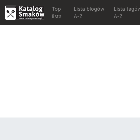
Top
Lista blogów
Lista tagó
lista
A-Z
A-Z