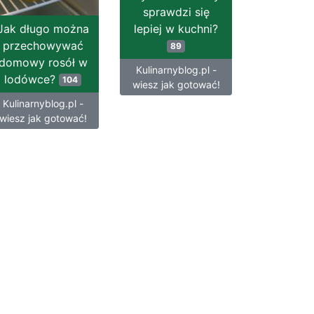
sprawdzi się
Jak długo można
lepiej w kuchni?
przechowywać
89
domowy rosół w
Kulinarnyblog.pl -
lodówce?
104
wiesz jak gotować!
Kulinarnyblog.pl -
wiesz jak gotować!