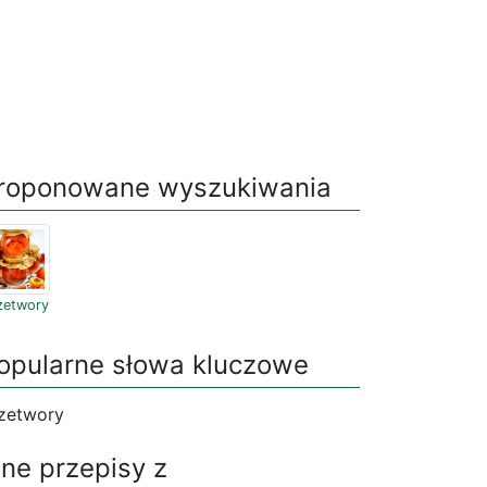
roponowane wyszukiwania
zetwory
opularne słowa kluczowe
zetwory
nne przepisy z