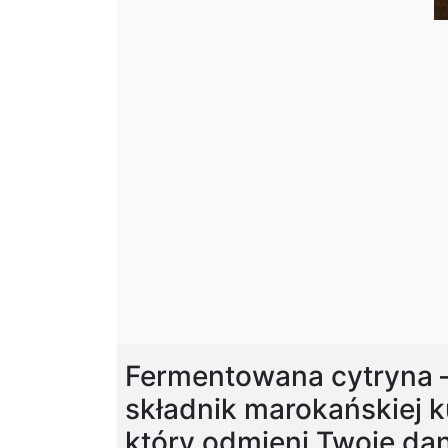
Fermentowana cytryna –
składnik marokańskiej k
który odmieni Twoje dan