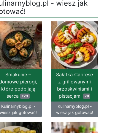
ulinarnyblog.pl - wiesz jak
otować!
Smakunie –
Sałatka Caprese
domowe pierogi,
z grillowanymi
które podbijają
brzoskwiniami i
serca
pistacjami
123
78
Kulinarnyblog.pl -
Kulinarnyblog.pl -
wiesz jak gotować!
wiesz jak gotować!