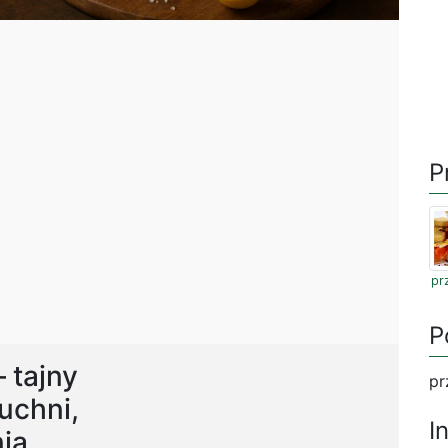
P
pr
P
 tajny
pr
uchni,
I
ia