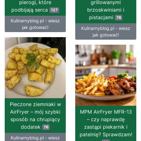
pierogi, które
grillowanymi
podbijają serca
brzoskwiniami i
127
pistacjami
78
Kulinarnyblog.pl - wiesz
jak gotować!
Kulinarnyblog.pl - wiesz
jak gotować!
Pieczone ziemniaki w
AirFryer – mój szybki
MPM AirFryer MFR-13
sposób na chrupiący
– czy naprawdę
dodatek
zastąpi piekarnik i
76
patelnię? Sprawdzam!
Kulinarnyblog.pl - wiesz