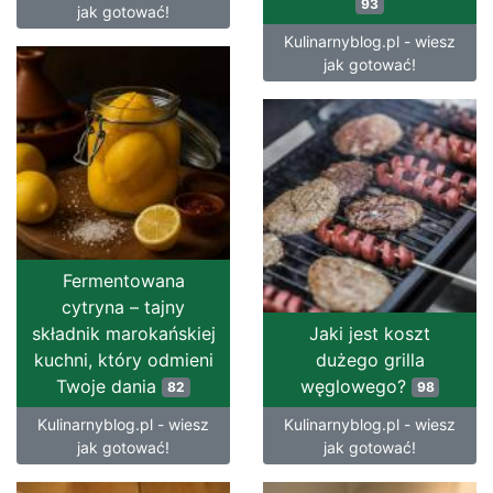
93
jak gotować!
Kulinarnyblog.pl - wiesz
jak gotować!
Fermentowana
cytryna – tajny
składnik marokańskiej
Jaki jest koszt
kuchni, który odmieni
dużego grilla
Twoje dania
węglowego?
82
98
Kulinarnyblog.pl - wiesz
Kulinarnyblog.pl - wiesz
jak gotować!
jak gotować!