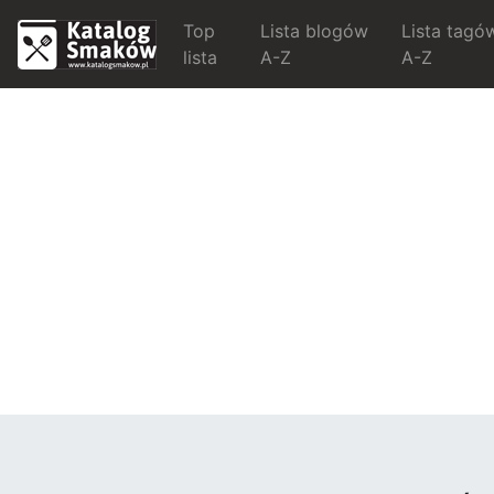
Top
Lista blogów
Lista tagó
lista
A-Z
A-Z