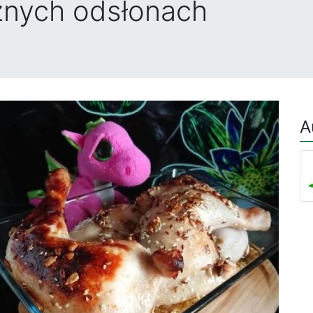
żnych odsłonach
A