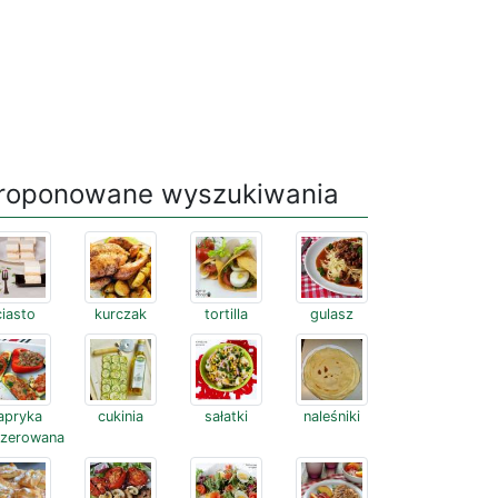
roponowane wyszukiwania
ciasto
kurczak
tortilla
gulasz
apryka
cukinia
sałatki
naleśniki
szerowana