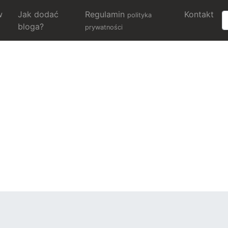
w
Jak dodać
Regulamin
Kontakt
polityka
bloga?
prywatności