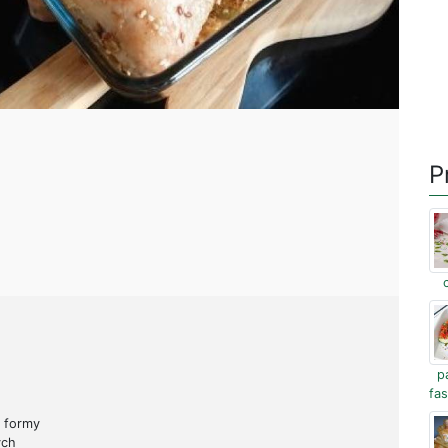
P
p
fa
d formy
ych