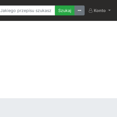
Ostatnio szukane
Konto