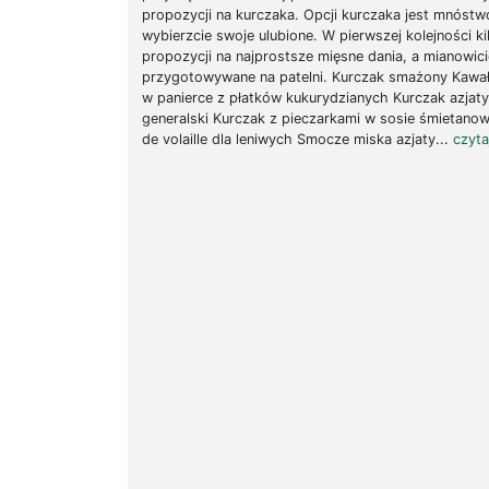
propozycji na kurczaka. Opcji kurczaka jest mnóstw
wybierzcie swoje ulubione. W pierwszej kolejności ki
propozycji na najprostsze mięsne dania, a mianowici
przygotowywane na patelni. Kurczak smażony Kawał
w panierce z płatków kukurydzianych Kurczak azjaty
generalski Kurczak z pieczarkami w sosie śmietan
de volaille dla leniwych Smocze miska azjaty...
czytaj