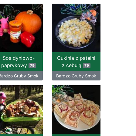
Sos dyniowo-
Cukinia z patelni
paprykowy
z cebulą
79
79
Bardzo Gruby Smok
Bardzo Gruby Smok