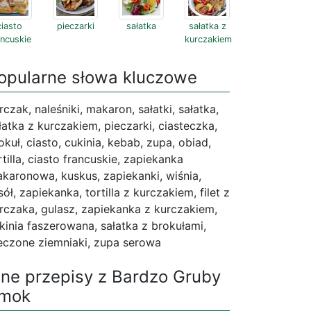
ciasto
pieczarki
sałatka
sałatka z
ancuskie
kurczakiem
opularne słowa kluczowe
rczak, naleśniki, makaron, sałatki, sałatka,
łatka z kurczakiem, pieczarki, ciasteczka,
okuł, ciasto, cukinia, kebab, zupa, obiad,
rtilla, ciasto francuskie, zapiekanka
karonowa, kuskus, zapiekanki, wiśnia,
sół, zapiekanka, tortilla z kurczakiem, filet z
rczaka, gulasz, zapiekanka z kurczakiem,
kinia faszerowana, sałatka z brokułami,
eczone ziemniaki, zupa serowa
nne przepisy z Bardzo Gruby
mok