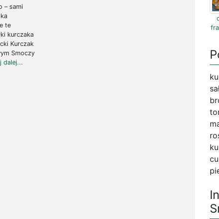
o – sami
lka
e te
fr
ki kurczaka
cki Kurczak
P
owym Smoczy
 dalej...
ku
sa
br
to
ma
ro
ku
cu
pi
I
S