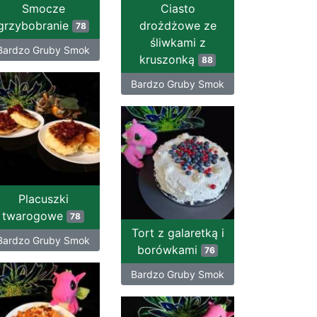
Smocze
Ciasto
grzybobranie
drożdżowe ze
78
śliwkami z
Bardzo Gruby Smok
kruszonką
88
Bardzo Gruby Smok
Placuszki
twarogowe
78
Tort z galaretką i
Bardzo Gruby Smok
borówkami
76
Bardzo Gruby Smok