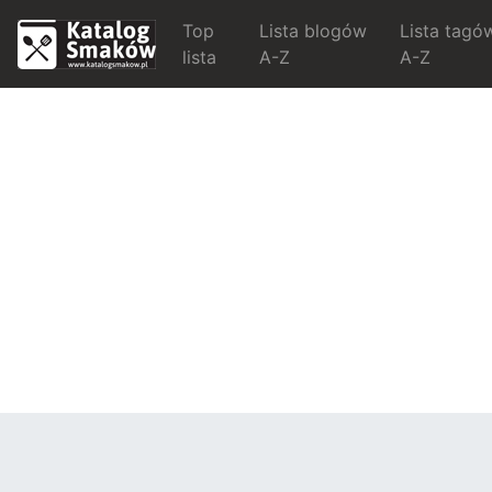
Top
Lista blogów
Lista tagó
lista
A-Z
A-Z