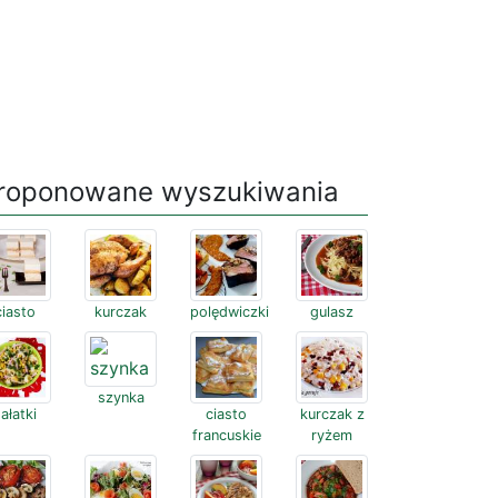
roponowane wyszukiwania
ciasto
kurczak
polędwiczki
gulasz
szynka
ałatki
ciasto
kurczak z
francuskie
ryżem