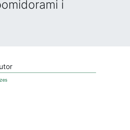
pomidorami i
utor
zes