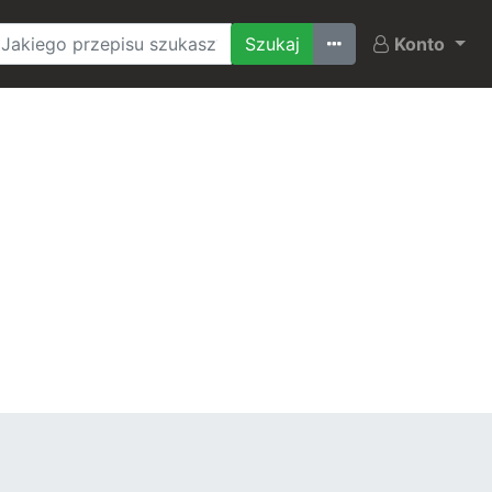
Ostatnio szukane
Konto