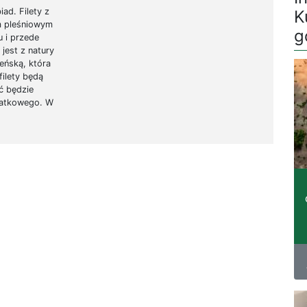
ad. Filety z
K
m pleśniowym
g
 i przede
jest z natury
eńską, która
ilety będą
ć będzie
ałatkowego. W