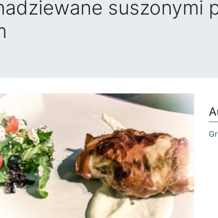
a nadziewane suszonymi 
m
A
Gr