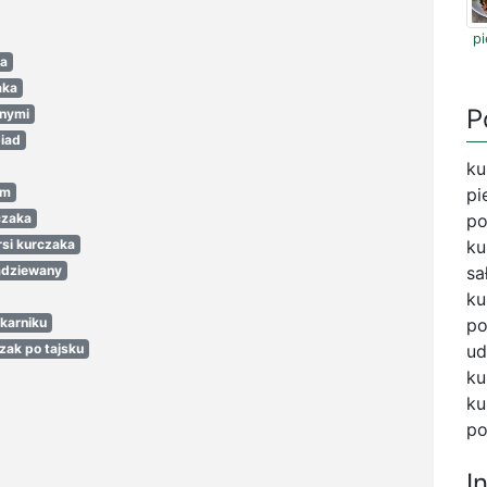
pi
ka
aka
P
onymi
biad
ku
em
pi
czaka
po
rsi kurczaka
ku
adziewany
sa
ku
karniku
po
zak po tajsku
ud
ku
ku
po
I