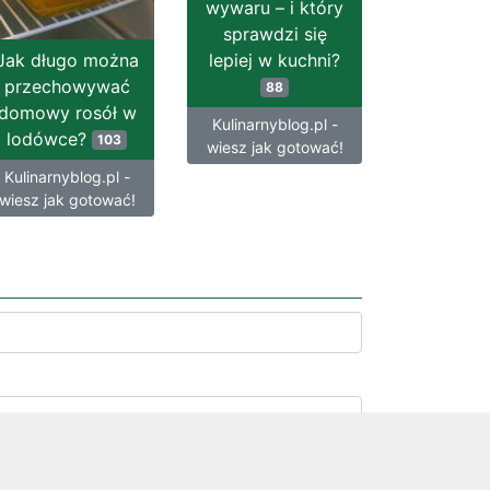
wywaru – i który
sprawdzi się
Jak długo można
lepiej w kuchni?
przechowywać
88
domowy rosół w
Kulinarnyblog.pl -
lodówce?
103
wiesz jak gotować!
Kulinarnyblog.pl -
wiesz jak gotować!