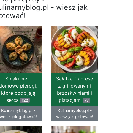
ulinarnyblog.pl - wiesz jak
otować!
Smakunie –
Sałatka Caprese
domowe pierogi,
z grillowanymi
które podbijają
brzoskwiniami i
serca
pistacjami
122
77
Kulinarnyblog.pl -
Kulinarnyblog.pl -
wiesz jak gotować!
wiesz jak gotować!