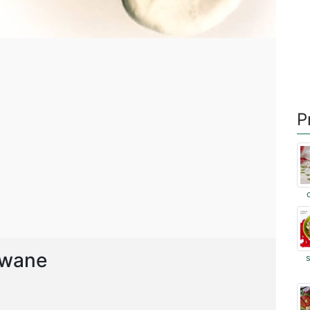
P
ewane
s
i