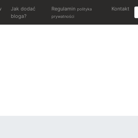
w
Jak dodać
Regulamin
Kontakt
polityka
bloga?
prywatności