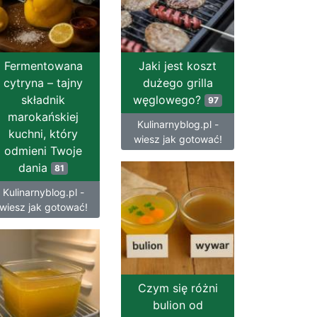
Fermentowana
Jaki jest koszt
cytryna – tajny
dużego grilla
składnik
węglowego?
97
marokańskiej
Kulinarnyblog.pl -
kuchni, który
wiesz jak gotować!
odmieni Twoje
dania
81
Kulinarnyblog.pl -
wiesz jak gotować!
Czym się różni
bulion od