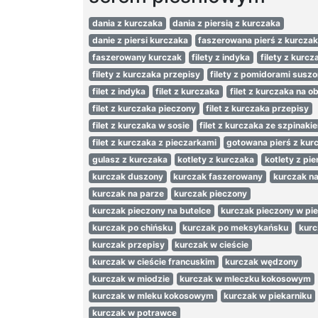
dania z kurczaka
dania z piersią z kurczaka
danie z piersi kurczaka
faszerowana pierś z kurcza
faszerowany kurczak
filety z indyka
filety z kurcz
filety z kurczaka przepisy
filety z pomidorami susz
filet z indyka
filet z kurczaka
filet z kurczaka na o
filet z kurczaka pieczony
filet z kurczaka przepisy
filet z kurczaka w sosie
filet z kurczaka ze szpinaki
filet z kurczaka z pieczarkami
gotowana pierś z kur
gulasz z kurczaka
kotlety z kurczaka
kotlety z pie
kurczak duszony
kurczak faszerowany
kurczak n
kurczak na parze
kurczak pieczony
kurczak pieczony na butelce
kurczak pieczony w pie
kurczak po chińsku
kurczak po meksykańsku
kurc
kurczak przepisy
kurczak w cieście
kurczak w cieście francuskim
kurczak wędzony
kurczak w miodzie
kurczak w mleczku kokosowym
kurczak w mleku kokosowym
kurczak w piekarniku
kurczak w potrawce