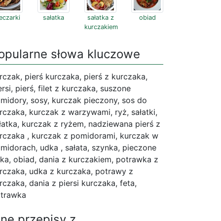
eczarki
sałatka
sałatka z
obiad
kurczakiem
opularne słowa kluczowe
rczak, pierś kurczaka, pierś z kurczaka,
ersi, pierś, filet z kurczaka, suszone
midory, sosy, kurczak pieczony, sos do
rczaka, kurczak z warzywami, ryż, sałatki,
łatka, kurczak z ryżem, nadziewana pierś z
rczaka , kurczak z pomidorami, kurczak w
midorach, udka , sałata, szynka, pieczone
ka, obiad, dania z kurczakiem, potrawka z
rczaka, udka z kurczaka, potrawy z
rczaka, dania z piersi kurczaka, feta,
trawka
nne przepisy z