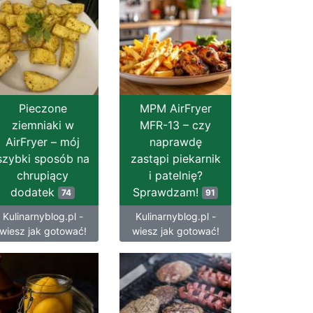
Pieczone
MPM AirFryer
ziemniaki w
MFR-13 – czy
AirFryer – mój
naprawdę
szybki sposób na
zastąpi piekarnik
chrupiący
i patelnię?
dodatek
Sprawdzam!
74
91
Kulinarnyblog.pl -
Kulinarnyblog.pl -
wiesz jak gotować!
wiesz jak gotować!