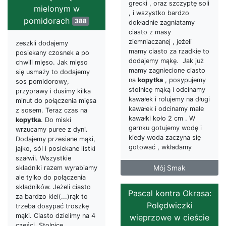
grecki , oraz szczyptę soli
mielonym w
, i wszystko bardzo
pomidorach
388
dokładnie zagniatamy
ciasto z masy
ziemniaczanej , jeżeli
zeszkli dodajemy
mamy ciasto za rzadkie to
posiekany czosnek a po
dodajemy mąkę. Jak już
chwili mięso. Jak mięso
mamy zagniecione ciasto
się usmaży to dodajemy
na
kopytka
, posypujemy
sos pomidorowy,
stolnicę mąką i odcinamy
przyprawy i dusimy kilka
kawałek i rolujemy na długi
minut do połączenia mięsa
kawałek i odcinamy małe
z sosem. Teraz czas na
kawałki koło 2 cm . W
kopytka
. Do miski
garnku gotujemy wodę i
wrzucamy puree z dyni.
kiedy woda zaczyna się
Dodajemy przesiane mąki,
gotować , wkładamy
jajko, sól i posiekane listki
szałwii. Wszystkie
Mój Smak
składniki razem wyrabiamy
ale tylko do połączenia
składników. Jeżeli ciasto
Pascal kontra Okrasa:
za bardzo klei(...)rąk to
Polędwiczki
trzeba dosypać troszkę
mąki. Ciasto dzielimy na 4
wieprzowe w cieście
części. Stolnicę