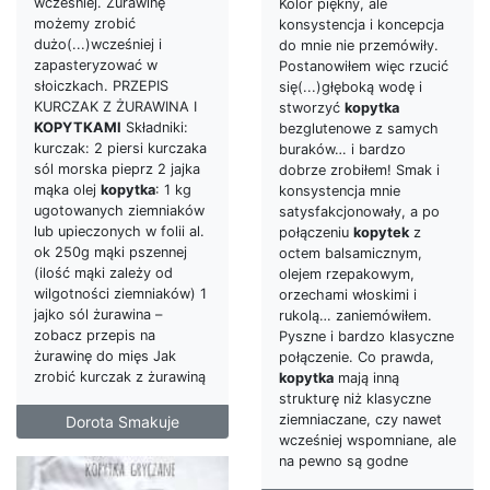
wcześniej. Żurawinę
Kolor piękny, ale
możemy zrobić
konsystencja i koncepcja
dużo(...)wcześniej i
do mnie nie przemówiły.
zapasteryzować w
Postanowiłem więc rzucić
słoiczkach. PRZEPIS
się(...)głęboką wodę i
KURCZAK Z ŻURAWINA I
stworzyć
kopytka
KOPYTKAMI
Składniki:
bezglutenowe z samych
kurczak: 2 piersi kurczaka
buraków… i bardzo
sól morska pieprz 2 jajka
dobrze zrobiłem! Smak i
mąka olej
kopytka
: 1 kg
konsystencja mnie
ugotowanych ziemniaków
satysfakcjonowały, a po
lub upieczonych w folii al.
połączeniu
kopytek
z
ok 250g mąki pszennej
octem balsamicznym,
(ilość mąki zależy od
olejem rzepakowym,
wilgotności ziemniaków) 1
orzechami włoskimi i
jajko sól żurawina –
rukolą… zaniemówiłem.
zobacz przepis na
Pyszne i bardzo klasyczne
żurawinę do mięs Jak
połączenie. Co prawda,
zrobić kurczak z żurawiną
kopytka
mają inną
strukturę niż klasyczne
ziemniaczane, czy nawet
Dorota Smakuje
wcześniej wspomniane, ale
na pewno są godne