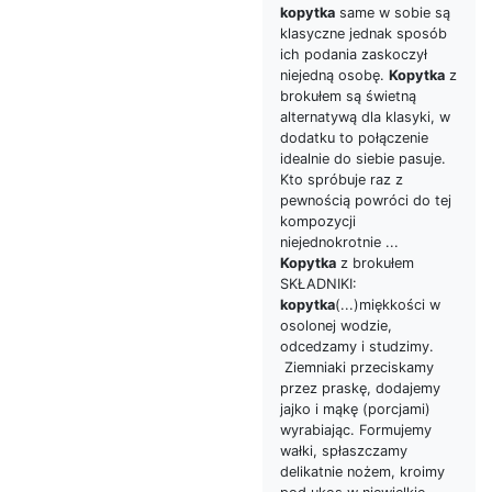
kopytka
same w sobie są
klasyczne jednak sposób
ich podania zaskoczył
niejedną osobę.
Kopytka
z
brokułem są świetną
alternatywą dla klasyki, w
dodatku to połączenie
idealnie do siebie pasuje.
Kto spróbuje raz z
pewnością powróci do tej
kompozycji
niejednokrotnie ...
Kopytka
z brokułem
SKŁADNIKI:
kopytka
(...)miękkości w
osolonej wodzie,
odcedzamy i studzimy.
Ziemniaki przeciskamy
przez praskę, dodajemy
jajko i mąkę (porcjami)
wyrabiając. Formujemy
wałki, spłaszczamy
delikatnie nożem, kroimy