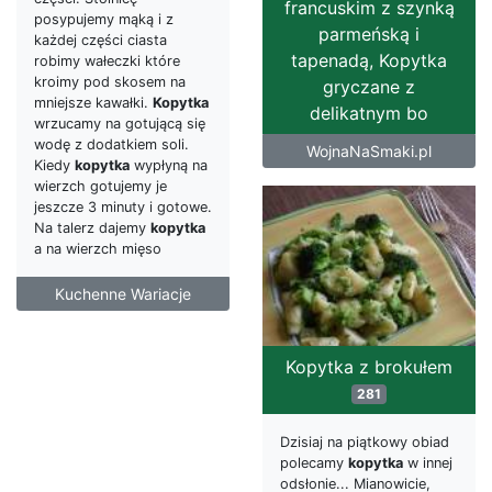
francuskim z szynką
posypujemy mąką i z
parmeńską i
każdej części ciasta
tapenadą, Kopytka
robimy wałeczki które
kroimy pod skosem na
gryczane z
mniejsze kawałki.
Kopytka
delikatnym bo
wrzucamy na gotującą się
wodę z dodatkiem soli.
WojnaNaSmaki.pl
Kiedy
kopytka
wypłyną na
wierzch gotujemy je
jeszcze 3 minuty i gotowe.
Na talerz dajemy
kopytka
a na wierzch mięso
Kuchenne Wariacje
Kopytka z brokułem
281
Dzisiaj na piątkowy obiad
polecamy
kopytka
w innej
odsłonie... Mianowicie,