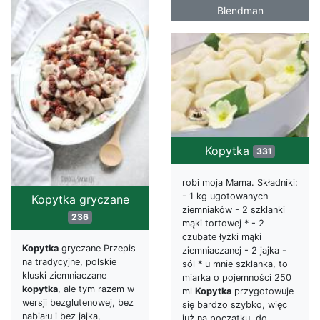
Blendman
Kopytka
331
robi moja Mama. Składniki:
- 1 kg ugotowanych
Kopytka gryczane
ziemniaków - 2 szklanki
236
mąki tortowej * - 2
czubate łyżki mąki
Kopytka
gryczane Przepis
ziemniaczanej - 2 jajka -
na tradycyjne, polskie
sól * u mnie szklanka, to
kluski ziemniaczane
miarka o pojemności 250
kopytka
, ale tym razem w
ml
Kopytka
przygotowuje
wersji bezglutenowej, bez
się bardzo szybko, więc
nabiału i bez jajka,
już na początku, do