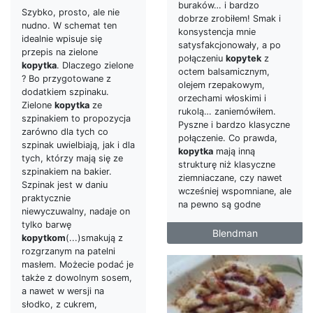
buraków… i bardzo
Szybko, prosto, ale nie
dobrze zrobiłem! Smak i
nudno. W schemat ten
konsystencja mnie
idealnie wpisuje się
satysfakcjonowały, a po
przepis na zielone
połączeniu
kopytek
z
kopytka
. Dlaczego zielone
octem balsamicznym,
? Bo przygotowane z
olejem rzepakowym,
dodatkiem szpinaku.
orzechami włoskimi i
Zielone
kopytka
ze
rukolą… zaniemówiłem.
szpinakiem to propozycja
Pyszne i bardzo klasyczne
zarówno dla tych co
połączenie. Co prawda,
szpinak uwielbiają, jak i dla
kopytka
mają inną
tych, którzy mają się ze
strukturę niż klasyczne
szpinakiem na bakier.
ziemniaczane, czy nawet
Szpinak jest w daniu
wcześniej wspomniane, ale
praktycznie
na pewno są godne
niewyczuwalny, nadaje on
tylko barwę
Blendman
kopytkom
(...)smakują z
rozgrzanym na patelni
masłem. Możecie podać je
także z dowolnym sosem,
a nawet w wersji na
słodko, z cukrem,