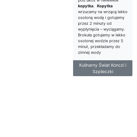
pod ukos w niewielkie
kopytka
.
Kopytka
wrzucamy na wrzącą lekko
osoloną wodę i gotujemy
przez 2 minuty od
wypłynięcia – wyciągamy.
Brokuła gotujemy w lekko
osolonej wodzie przez 5
minut, przekładamy do
zimnej wody
Kulinarny Świat Konczi i
Szpileczki