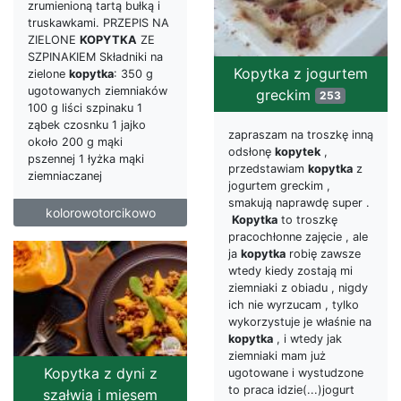
zrumienioną tartą bułką i
truskawkami. PRZEPIS NA
ZIELONE
KOPYTKA
ZE
SZPINAKIEM Składniki na
Kopytka z jogurtem
zielone
kopytka
: 350 g
ugotowanych ziemniaków
greckim
253
100 g liści szpinaku 1
ząbek czosnku 1 jajko
zapraszam na troszkę inną
około 200 g mąki
odsłonę
kopytek
,
pszennej 1 łyżka mąki
przedstawiam
kopytka
z
ziemniaczanej
jogurtem greckim ,
smakują naprawdę super .
kolorowotorcikowo
Kopytka
to troszkę
pracochłonne zajęcie , ale
ja
kopytka
robię zawsze
wtedy kiedy zostają mi
ziemniaki z obiadu , nigdy
ich nie wyrzucam , tylko
wykorzystuje je właśnie na
kopytka
, i wtedy jak
ziemniaki mam już
Kopytka z dyni z
ugotowane i wystudzone
to praca idzie(...)jogurt
szałwią i mięsem