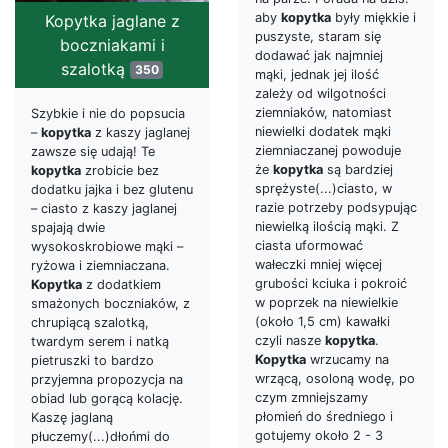
aby
kopytka
były miękkie i
Kopytka jaglane z
puszyste, staram się
boczniakami i
dodawać jak najmniej
szalotką
350
mąki, jednak jej ilość
zależy od wilgotności
ziemniaków, natomiast
Szybkie i nie do popsucia
niewielki dodatek mąki
–
kopytka
z kaszy jaglanej
ziemniaczanej powoduje
zawsze się udają! Te
że
kopytka
są bardziej
kopytka
zrobicie bez
sprężyste(...)ciasto, w
dodatku jajka i bez glutenu
razie potrzeby podsypując
– ciasto z kaszy jaglanej
niewielką ilością mąki. Z
spajają dwie
ciasta uformować
wysokoskrobiowe mąki –
wałeczki mniej więcej
ryżowa i ziemniaczana.
grubości kciuka i pokroić
Kopytka
z dodatkiem
w poprzek na niewielkie
smażonych boczniaków, z
(około 1,5 cm) kawałki
chrupiącą szalotką,
czyli nasze
kopytka
.
twardym serem i natką
Kopytka
wrzucamy na
pietruszki to bardzo
wrzącą, osoloną wodę, po
przyjemna propozycja na
czym zmniejszamy
obiad lub gorącą kolację.
płomień do średniego i
Kaszę jaglaną
gotujemy około 2 - 3
płuczemy(...)dłońmi do