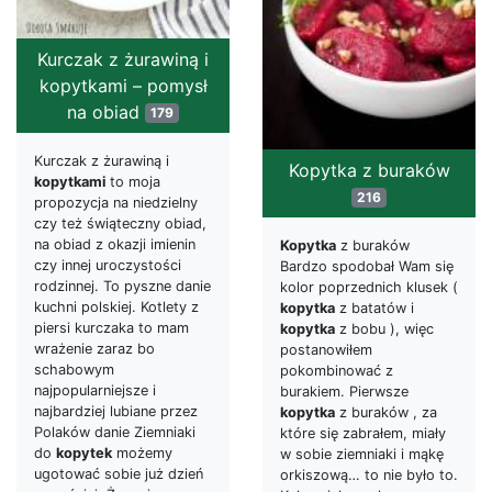
Kurczak z żurawiną i
kopytkami – pomysł
na obiad
179
Kurczak z żurawiną i
Kopytka z buraków
kopytkami
to moja
216
propozycja na niedzielny
czy też świąteczny obiad,
na obiad z okazji imienin
Kopytka
z buraków
czy innej uroczystości
Bardzo spodobał Wam się
rodzinnej. To pyszne danie
kolor poprzednich klusek (
kuchni polskiej. Kotlety z
kopytka
z batatów i
piersi kurczaka to mam
kopytka
z bobu ), więc
wrażenie zaraz bo
postanowiłem
schabowym
pokombinować z
najpopularniejsze i
burakiem. Pierwsze
najbardziej lubiane przez
kopytka
z buraków , za
Polaków danie Ziemniaki
które się zabrałem, miały
do
kopytek
możemy
w sobie ziemniaki i mąkę
ugotować sobie już dzień
orkiszową… to nie było to.