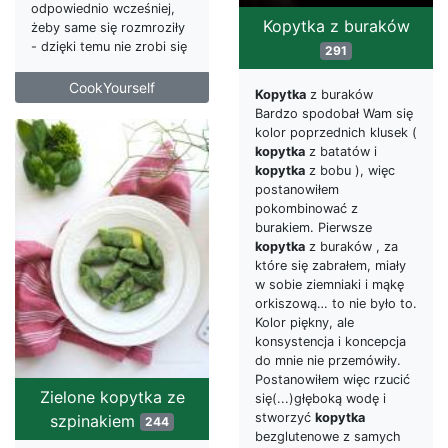
odpowiednio wcześniej,
Kopytka z buraków
żeby same się rozmroziły
- dzięki temu nie zrobi się
291
CookYourself
Kopytka
z buraków
Bardzo spodobał Wam się
kolor poprzednich klusek (
kopytka
z batatów i
kopytka
z bobu ), więc
postanowiłem
pokombinować z
burakiem. Pierwsze
kopytka
z buraków , za
które się zabrałem, miały
w sobie ziemniaki i mąkę
orkiszową… to nie było to.
Kolor piękny, ale
konsystencja i koncepcja
do mnie nie przemówiły.
Postanowiłem więc rzucić
Zielone kopytka ze
się(...)głęboką wodę i
stworzyć
kopytka
szpinakiem
244
bezglutenowe z samych