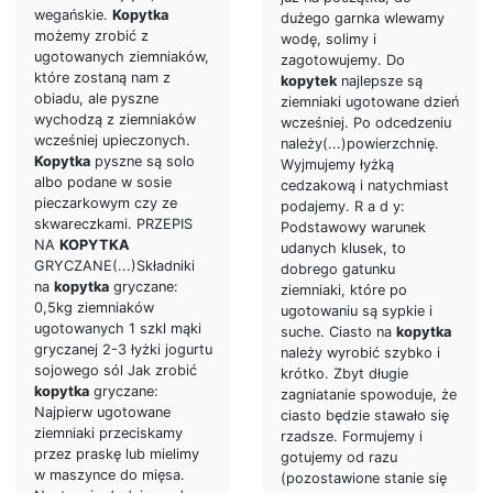
wegańskie.
Kopytka
dużego garnka wlewamy
możemy zrobić z
wodę, solimy i
ugotowanych ziemniaków,
zagotowujemy. Do
które zostaną nam z
kopytek
najlepsze są
obiadu, ale pyszne
ziemniaki ugotowane dzień
wychodzą z ziemniaków
wcześniej. Po odcedzeniu
wcześniej upieczonych.
należy(...)powierzchnię.
Kopytka
pyszne są solo
Wyjmujemy łyżką
albo podane w sosie
cedzakową i natychmiast
pieczarkowym czy ze
podajemy. R a d y:
skwareczkami. PRZEPIS
Podstawowy warunek
NA
KOPYTKA
udanych klusek, to
GRYCZANE(...)Składniki
dobrego gatunku
na
kopytka
gryczane:
ziemniaki, które po
0,5kg ziemniaków
ugotowaniu są sypkie i
ugotowanych 1 szkl mąki
suche. Ciasto na
kopytka
gryczanej 2-3 łyżki jogurtu
należy wyrobić szybko i
sojowego sól Jak zrobić
krótko. Zbyt długie
kopytka
gryczane:
zagniatanie spowoduje, że
Najpierw ugotowane
ciasto będzie stawało się
ziemniaki przeciskamy
rzadsze. Formujemy i
przez praskę lub mielimy
gotujemy od razu
w maszynce do mięsa.
(pozostawione stanie się