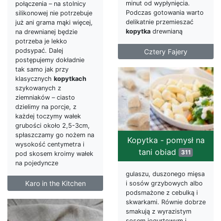
minut od wypłynięcia.
połączenia – na stolnicy
Podczas gotowania warto
silikonowej nie potrzebuje
delikatnie przemieszać
już ani grama mąki więcej,
kopytka
drewnianą
na drewnianej będzie
potrzeba je lekko
podsypać. Dalej
Cztery Fajery
postępujemy dokładnie
tak samo jak przy
klasycznych
kopytkach
szykowanych z
ziemniaków – ciasto
dzielimy na porcje, z
każdej toczymy wałek
grubości około 2,5-3cm,
spłaszczamy go nożem na
Kopytka - pomysł na
wysokość centymetra i
tani obiad
311
pod skosem kroimy wałek
na pojedyncze
gulaszu, duszonego mięsa
Karo in the Kitchen
i sosów grzybowych albo
podsmażone z cebulką i
skwarkami. Równie dobrze
smakują z wyrazistym
sosem jogurtowym i