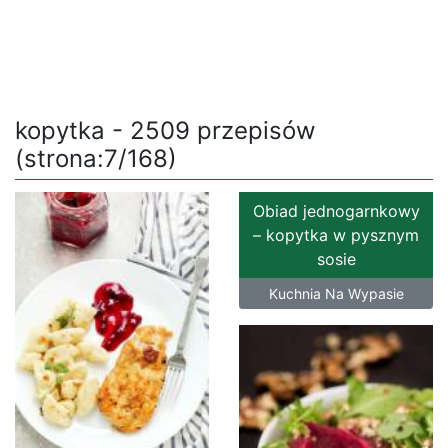
kopytka - 2509 przepisów
(strona:7/168)
Obiad jednogarnkowy
– kopytka w pysznym
sosie
Kuchnia Na Wypasie