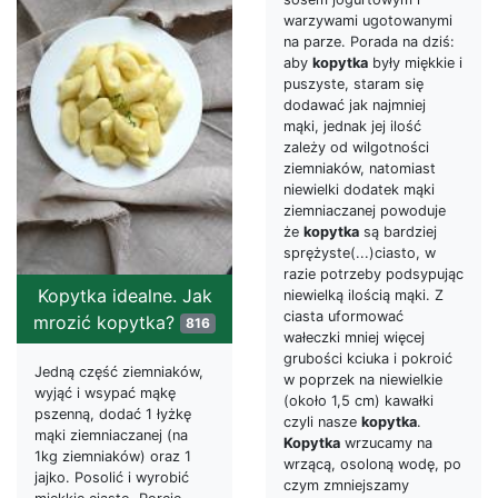
warzywami ugotowanymi
na parze. Porada na dziś:
aby
kopytka
były miękkie i
puszyste, staram się
dodawać jak najmniej
mąki, jednak jej ilość
zależy od wilgotności
ziemniaków, natomiast
niewielki dodatek mąki
ziemniaczanej powoduje
że
kopytka
są bardziej
sprężyste(...)ciasto, w
razie potrzeby podsypując
Kopytka idealne. Jak
niewielką ilością mąki. Z
ciasta uformować
mrozić kopytka?
816
wałeczki mniej więcej
grubości kciuka i pokroić
Jedną część ziemniaków,
w poprzek na niewielkie
wyjąć i wsypać mąkę
(około 1,5 cm) kawałki
pszenną, dodać 1 łyżkę
czyli nasze
kopytka
.
mąki ziemniaczanej (na
Kopytka
wrzucamy na
1kg ziemniaków) oraz 1
wrzącą, osoloną wodę, po
jajko. Posolić i wyrobić
czym zmniejszamy