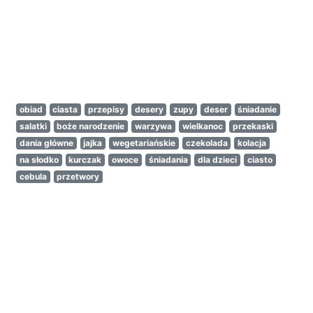
obiad
ciasta
przepisy
desery
zupy
deser
śniadanie
salatki
boże narodzenie
warzywa
wielkanoc
przekaski
dania główne
jajka
wegetariańskie
czekolada
kolacja
na słodko
kurczak
owoce
śniadania
dla dzieci
ciasto
cebula
przetwory