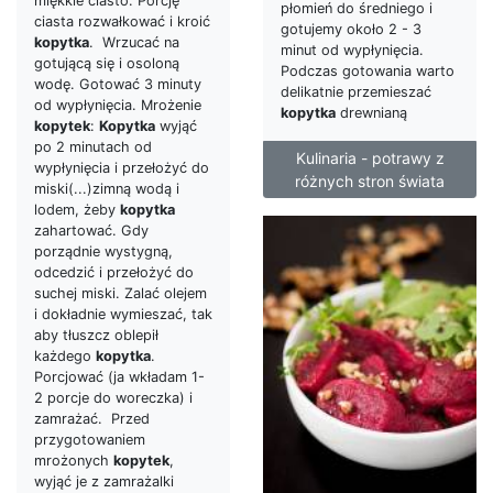
miękkie ciasto. Porcję
płomień do średniego i
ciasta rozwałkować i kroić
gotujemy około 2 - 3
kopytka
. Wrzucać na
minut od wypłynięcia.
gotującą się i osoloną
Podczas gotowania warto
wodę. Gotować 3 minuty
delikatnie przemieszać
od wypłynięcia. Mrożenie
kopytka
drewnianą
kopytek
:
Kopytka
wyjąć
po 2 minutach od
Kulinaria - potrawy z
wypłynięcia i przełożyć do
różnych stron świata
miski(...)zimną wodą i
lodem, żeby
kopytka
zahartować. Gdy
porządnie wystygną,
odcedzić i przełożyć do
suchej miski. Zalać olejem
i dokładnie wymieszać, tak
aby tłuszcz oblepił
każdego
kopytka
.
Porcjować (ja wkładam 1-
2 porcje do woreczka) i
zamrażać. Przed
przygotowaniem
mrożonych
kopytek
,
wyjąć je z zamrażalki