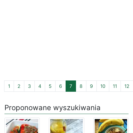
1
2
3
4
5
6
7
8
9
10
11
12
Proponowane wyszukiwania