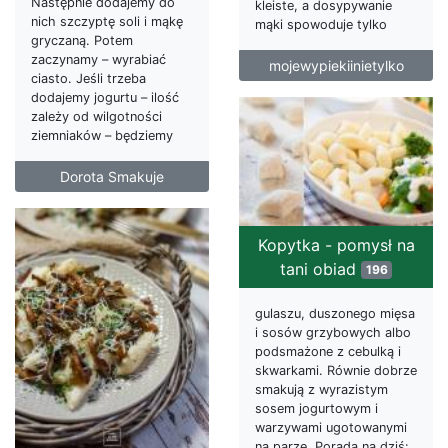
Następnie dodajemy do
kleiste, a dosypywanie
nich szczyptę soli i mąkę
mąki spowoduje tylko
gryczaną. Potem
zaczynamy – wyrabiać
mojewypiekiinietylko
ciasto. Jeśli trzeba
dodajemy jogurtu – ilość
zależy od wilgotności
ziemniaków – będziemy
Dorota Smakuje
Kopytka - pomysł na
tani obiad
196
gulaszu, duszonego mięsa
i sosów grzybowych albo
podsmażone z cebulką i
skwarkami. Równie dobrze
smakują z wyrazistym
sosem jogurtowym i
warzywami ugotowanymi
na parze. Porada na dziś: