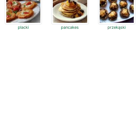
placki
pancakes
przekąski