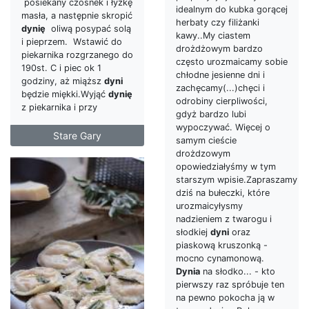
posiekany czosnek i łyżkę
idealnym do kubka gorącej
masła, a następnie skropić
herbaty czy filiżanki
dynię
oliwą posypać solą
kawy..My ciastem
i pieprzem. Wstawić do
drożdżowym bardzo
piekarnika rozgrzanego do
często urozmaicamy sobie
190st. C i piec ok 1
chłodne jesienne dni i
godziny, aż miąższ
dyni
zachęcamy(...)chęci i
będzie miękki.Wyjąć
dynię
odrobiny cierpliwości,
z piekarnika i przy
gdyż bardzo lubi
wypoczywać. Więcej o
Stare Gary
samym cieście
drożdzowym
opowiedziałyśmy w tym
starszym wpisie.Zapraszamy
dziś na bułeczki, które
urozmaicyłysmy
nadzieniem z twarogu i
słodkiej
dyni
oraz
piaskową kruszonką -
mocno cynamonową.
Dynia
na słodko... - kto
pierwszy raz spróbuje ten
na pewno pokocha ją w