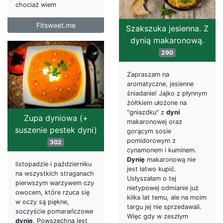
chociaż wiem
Fitsweet.me
Szakszuka jesienna. Z
dynią makaronową.
290
Zapraszam na
aromatyczne, jesienne
śniadanie! Jajko z płynnym
żółtkiem ułożone na
"gniazdku" z
dyni
Zupa dyniowa (+
makaronowej oraz
suszenie pestek dyni)
gorącym sosie
pomidorowym z
302
cynamonem i kuminem.
Dynię
makaronową nie
listopadzie i październiku
jest łatwo kupić.
na wszystkich straganach
Usłyszałam o tej
pierwszym warzywem czy
nietypowej odmianie już
owocem, które rzuca się
kilka lat temu, ale na moim
w oczy są piękne,
targu jej nie sprzedawali.
soczyście pomarańczowe
Więc gdy w zeszłym
dynie
. Powszechna jest