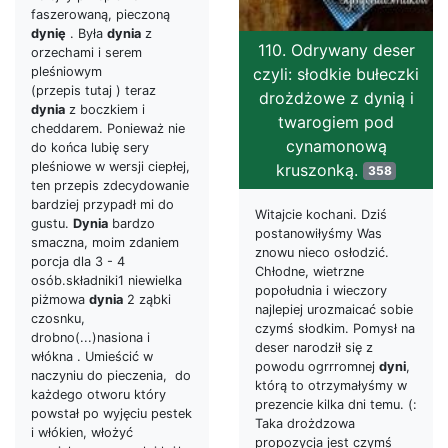
faszerowaną, pieczoną
dynię
. Była
dynia
z
110. Odrywany deser
orzechami i serem
czyli: słodkie bułeczki
pleśniowym
(przepis tutaj ) teraz
drożdżowe z dynią i
dynia
z boczkiem i
twarogiem pod
cheddarem. Ponieważ nie
cynamonową
do końca lubię sery
pleśniowe w wersji ciepłej,
kruszonką.
358
ten przepis zdecydowanie
bardziej przypadł mi do
Witajcie kochani. Dziś
gustu.
Dynia
bardzo
postanowiłyśmy Was
smaczna, moim zdaniem
znowu nieco osłodzić.
porcja dla 3 - 4
Chłodne, wietrzne
osób.składniki1 niewielka
popołudnia i wieczory
piżmowa
dynia
2 ząbki
najlepiej urozmaicać sobie
czosnku,
czymś słodkim. Pomysł na
drobno(...)nasiona i
deser narodził się z
włókna . Umieścić w
powodu ogrrromnej
dyni
,
naczyniu do pieczenia, do
którą to otrzymałyśmy w
każdego otworu który
prezencie kilka dni temu. (:
powstał po wyjęciu pestek
Taka drożdzowa
i włókien, włożyć
propozycja jest czymś