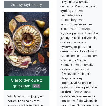
przyjemna w smaku i
Zdrowy Styl Joanny
delikatna. Pieczone paski
dyni
są zdrowe,
bezglutenowe i
niskokaloryczne.
Przygotowanie zajmie
kilka minut(...)resztę
wykona piekarnik! Jeśli tak
jak my, z niecierpliwością
czekasz na sezon
dyniowy, to pieczona
dynia
Hokkaido z oliwą i
czosnkiem jest przepisem
właśnie dla Ciebie!
Nietuzinkowego smaku
dodaje z pewnością
również ser halloumi,
który polecamy
Ciasto dyniowe z
podsmażyć na patelni i
gruszkami
227
dodać w trakcie pieczenia
do
dyni
. Rzecz jasna
dodatki można zmienić i
Wtedy wraz z mijającymi
dostosować do własnych
porami roku za oknem,
upodobań.
Dynia
pieczona
zmienia się także menu na