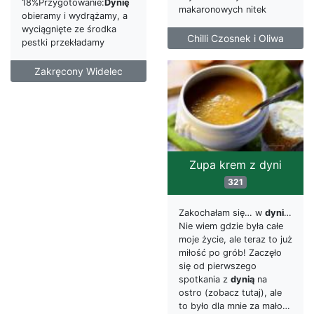
18%Przygotowanie:
Dynię
makaronowych nitek
obieramy i wydrążamy, a
wyciągnięte ze środka
Chilli Czosnek i Oliwa
pestki przekładamy
Zakręcony Widelec
Zupa krem z dyni
321
Zakochałam się… w
dyni
…
Nie wiem gdzie była całe
moje życie, ale teraz to już
miłość po grób! Zaczęło
się od pierwszego
spotkania z
dynią
na
ostro (zobacz tutaj), ale
to było dla mnie za mało…