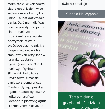
świetnie smakuje
moim stole. W kalendarzu
ciągle gości jesień, więc
królowa może być tylko
Kuchnia Na Wypasie
jedna! To jest oczywiście
dynia
. Dziś mam dla Was
bardzo prosty przepis na
ciasto dyniowe z
gruszkami, a we wpisie
poczytacie także o
właściwościach
dyni
. Na
blogu znajdziecie kilka
smakowitych przykładów
na wykorzystanie
dyni
(...)ciastach: Sernik
dyniowy Dyniowe
ślimaczki drożdżowe
Drożdżowe ślimaczki
dyniowe z pomarańczą
Ciasto z
dynią
, gruszką i
figami Ciasto dyniowe z
Tarta z dynią,
nutką pomarańczy
Focaccia z pieczoną
dynią
grzybami i śledziami
i rozmarynem Klasyczne
(przepis K. Okrasy)