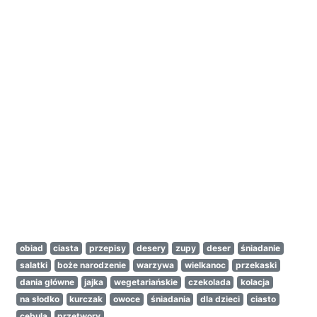
obiad
ciasta
przepisy
desery
zupy
deser
śniadanie
salatki
boże narodzenie
warzywa
wielkanoc
przekaski
dania główne
jajka
wegetariańskie
czekolada
kolacja
na słodko
kurczak
owoce
śniadania
dla dzieci
ciasto
cebula
przetwory