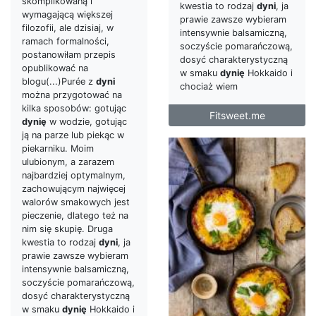
skomplikowaną i
kwestia to rodzaj
dyni
, ja
wymagającą większej
prawie zawsze wybieram
filozofii, ale dzisiaj, w
intensywnie balsamiczną,
ramach formalności,
soczyście pomarańczową,
postanowiłam przepis
dosyć charakterystyczną
opublikować na
w smaku
dynię
Hokkaido i
blogu(...)Purée z
dyni
chociaż wiem
można przygotować na
kilka sposobów: gotując
Fitsweet.me
dynię
w wodzie, gotując
ją na parze lub piekąc w
piekarniku. Moim
ulubionym, a zarazem
najbardziej optymalnym,
zachowującym najwięcej
walorów smakowych jest
pieczenie, dlatego też na
nim się skupię. Druga
kwestia to rodzaj
dyni
, ja
prawie zawsze wybieram
intensywnie balsamiczną,
soczyście pomarańczową,
dosyć charakterystyczną
w smaku
dynię
Hokkaido i