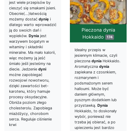
jest wiele przepisów by
cieszyć się smakami jsieni.
Obecnie(...)łatwością
możemy dostać
dynię
i
dlatego warto wprowadzić
Pieczona dynia
ją do swoich dań i
wypieków.
Dynia
jest
Hokkaido
174
warzywem bogatym w
witaminy i składniki
Idealny przepis w
mineralne. Ma mało kalorii,
jesiennym klimacie, czyli
więc możemy ją jeść
pieczona
dynia
Hokkaido.
śmiało jeśli jesteśmy na
Aromatyczna
dynia
diecie. Jedzenie
dyni
zapiekana z czosnkiem,
możne zapobiegać
rozmarynem i
rozwojowi nowotworu,
podsmażonym serem
dzięki zawartości bet-
halloumi. Może być
karotenu, który hamuje
daniem głównym,
procesy oksydacyjne.
pysznym dodatkiem lub
Obniża poziom złego
przystawką.
Dynia
cholesterolu. Zapobiega
Hokkaido, to doskonały
miażdżycy, chorobom
wybór, ponieważ nie
serca. Reguluje ciśnienie
trzeba jej obierać, a po
krwi
upieczeniu jest bardzo