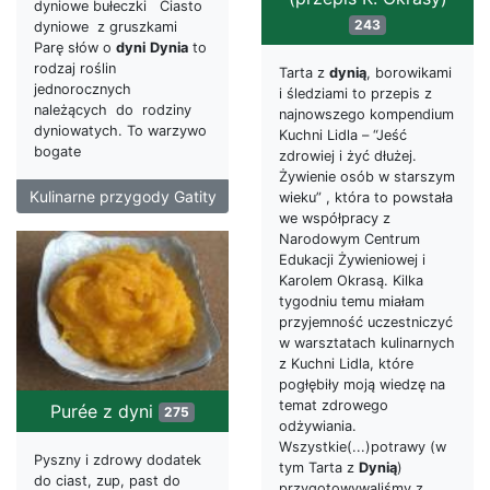
dyniowe bułeczki Ciasto
243
dyniowe z gruszkami
Parę słów o
dyni
Dynia
to
rodzaj roślin
Tarta z
dynią
, borowikami
jednorocznych
i śledziami to przepis z
należących do rodziny
najnowszego kompendium
dyniowatych. To warzywo
Kuchni Lidla – “Jeść
bogate
zdrowiej i żyć dłużej.
Żywienie osób w starszym
Kulinarne przygody Gatity
wieku” , która to powstała
we współpracy z
Narodowym Centrum
Edukacji Żywieniowej i
Karolem Okrasą. Kilka
tygodniu temu miałam
przyjemność uczestniczyć
w warsztatach kulinarnych
z Kuchni Lidla, które
pogłębiły moją wiedzę na
temat zdrowego
Purée z dyni
275
odżywiania.
Wszystkie(...)potrawy (w
Pyszny i zdrowy dodatek
tym Tarta z
Dynią
)
do ciast, zup, past do
przygotowywaliśmy z