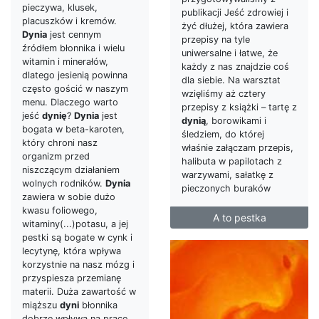
pieczywa, klusek,
publikacji Jeść zdrowiej i
placuszków i kremów.
żyć dłużej, która zawiera
Dynia
jest cennym
przepisy na tyle
źródłem błonnika i wielu
uniwersalne i łatwe, że
witamin i minerałów,
każdy z nas znajdzie coś
dlatego jesienią powinna
dla siebie. Na warsztat
często gościć w naszym
wzięliśmy aż cztery
menu. Dlaczego warto
przepisy z książki – tartę z
jeść
dynię
?
Dynia
jest
dynią
, borowikami i
bogata w beta-karoten,
śledziem, do której
który chroni nasz
właśnie załączam przepis,
organizm przed
halibuta w papilotach z
niszczącym działaniem
warzywami, sałatkę z
wolnych rodników.
Dynia
pieczonych buraków
zawiera w sobie dużo
kwasu foliowego,
A to pestka
witaminy(...)potasu, a jej
pestki są bogate w cynk i
lecytynę, która wpływa
korzystnie na nasz mózg i
przyspiesza przemianę
materii. Duża zawartość w
miąższu
dyni
błonnika
dobrze wpływa na pracę