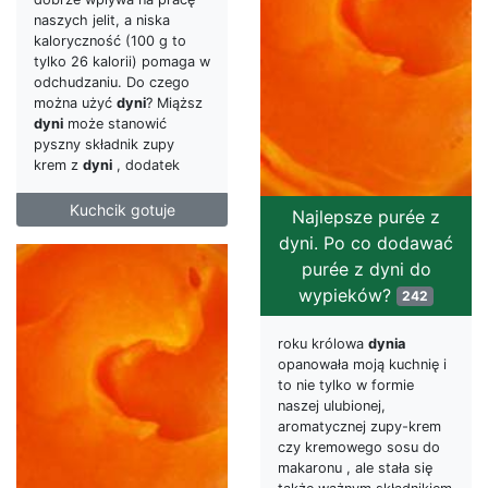
naszych jelit, a niska
kaloryczność (100 g to
tylko 26 kalorii) pomaga w
odchudzaniu. Do czego
można użyć
dyni
? Miąższ
dyni
może stanowić
pyszny składnik zupy
krem z
dyni
, dodatek
Kuchcik gotuje
Najlepsze purée z
dyni. Po co dodawać
purée z dyni do
wypieków?
242
roku królowa
dynia
opanowała moją kuchnię i
to nie tylko w formie
naszej ulubionej,
aromatycznej zupy-krem
czy kremowego sosu do
makaronu , ale stała się