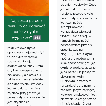
także ważnym składnikiem
słodkich wypieków. Żeby
jednak było to możliwe
najpierw przygotowuję
purée z
dyni
, co wcale nie
Najlepsze purée z
jest czynnością
dyni. Po co dodawać
skomplikowaną i
purée z dyni do
wymagającą większej
filozofii, ale dzisiaj, w
wypieków?
248
ramach formalności,
postanowiłam przepis
roku królowa
dynia
opublikować na
opanowała moją kuchnię i
blogu(...)Purée z
dyni
to nie tylko w formie
można przygotować na
naszej ulubionej,
kilka sposobów: gotując
aromatycznej zupy-krem
dynię
w wodzie, gotując
czy kremowego sosu do
ją na parze lub piekąc w
makaronu , ale stała się
piekarniku. Moim
także ważnym składnikiem
ulubionym, a zarazem
słodkich wypieków. Żeby
najbardziej optymalnym,
jednak było to możliwe
zachowującym najwięcej
najpierw przygotowuję
walorów smakowych jest
purée z
dyni
, co wcale nie
pieczenie, dlatego też na
jest czynnością
nim się skupię. Druga