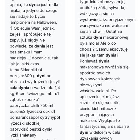
tygodniu zobaczyłam jej
opinia, że
dynia
jest mdła i
podłużną żółtą sylwetkę
nijaka, a jedyne do czego
wdzięczącą się na
się nadaje to bycie
wystawie(...)zaprzyjaźnionym
lampionem na Halloween.
warzywniaku nie wahałam
:) Obiecuje Wam jednak,
się ani chwili. Ostatnia
że jeśli spróbujecie tej
sztuka
dyni
makaronowej
zupy, już nigdy nie
była moja! Ale o co
powiecie, że
dynia
jest
chodzi? Czemu ekscytuję
bez smaku i mam
się jakąś tam
dynią
?
nadzieję(...)docenicie, tak
Ponieważ
dynia
jak ja jakiś czas
makaronowa wyróżnia się
temu.Składniki (4
spośród swoich
porcje):800 g
dyni
po
dyniowych koleżanek
obraniu i wydrążeniu (czyli
niezwykłymi
cała
dynia
o wadze ok. 1,4
właściwościami. Po
kg)6 cm świeżego imbiru1
upieczeniu jej miąższ
ząbek czosnku1
rozdziela się na setki
papryczka chilli 750 ml
cieniutkich niteczek
bulionu2 łyżeczki cukru1
przypominających
pomarańczapół cytrynypół
makaron. Wygląda to
łyżeczki słodkiej
fantastycznie, a dziabanie
paprykisólpestki dyni4
dyni
widelcem w celu
łyżki śmietany
uzyskania owych