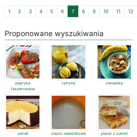
1
2
3
4
5
6
7
8
9
10
11
12
Proponowane wyszukiwania
papryka
cytryna
owsianka
faszerowana
sernik
ciasto naleśnikowe
placki z cukinii