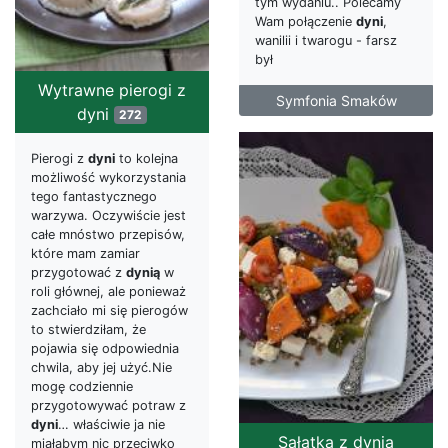
tym wydaniu.. Polecamy
Wam połączenie
dyni
,
wanilii i twarogu - farsz
był
Wytrawne pierogi z
Symfonia Smaków
dyni
272
Pierogi z
dyni
to kolejna
możliwość wykorzystania
tego fantastycznego
warzywa. Oczywiście jest
całe mnóstwo przepisów,
które mam zamiar
przygotować z
dynią
w
roli głównej, ale ponieważ
zachciało mi się pierogów
to stwierdziłam, że
pojawia się odpowiednia
chwila, aby jej użyć.Nie
mogę codziennie
przygotowywać potraw z
dyni
… właściwie ja nie
Sałatka z dynią
miałabym nic przeciwko