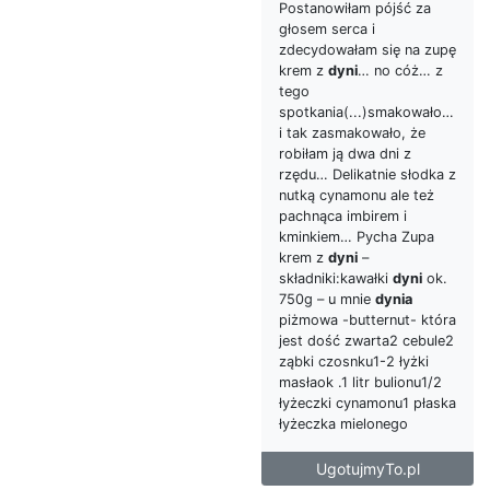
Postanowiłam pójść za
głosem serca i
zdecydowałam się na zupę
krem z
dyni
… no cóż… z
tego
spotkania(...)smakowało…
i tak zasmakowało, że
robiłam ją dwa dni z
rzędu… Delikatnie słodka z
nutką cynamonu ale też
pachnąca imbirem i
kminkiem… Pycha Zupa
krem z
dyni
–
składniki:kawałki
dyni
ok.
750g – u mnie
dynia
piżmowa -butternut- która
jest dość zwarta2 cebule2
ząbki czosnku1-2 łyżki
masłaok .1 litr bulionu1/2
łyżeczki cynamonu1 płaska
łyżeczka mielonego
UgotujmyTo.pl