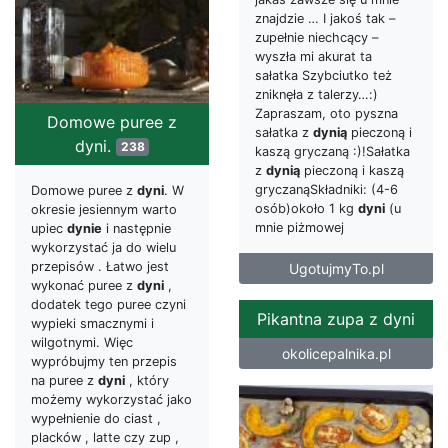
znajdzie … I jakoś tak –
zupełnie niechcący –
wyszła mi akurat ta
sałatka Szybciutko też
zniknęła z talerzy…:)
Zapraszam, oto pyszna
Domowe puree z
sałatka z
dynią
pieczoną i
dyni.
238
kaszą gryczaną :)!Sałatka
z
dynią
pieczoną i kaszą
gryczanąSkładniki: (4-6
Domowe puree z
dyni
. W
osób)około 1 kg
dyni
(u
okresie jesiennym warto
mnie piżmowej
upiec
dynie
i następnie
wykorzystać ja do wielu
przepisów . Łatwo jest
UgotujmyTo.pl
wykonać puree z
dyni
,
dodatek tego puree czyni
Pikantna zupa z dyni
wypieki smacznymi i
wilgotnymi. Więc
okolicepalnika.pl
wypróbujmy ten przepis
na puree z
dyni
, który
możemy wykorzystać jako
wypełnienie do ciast ,
placków , latte czy zup ,