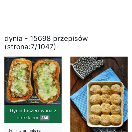
dynia - 15698 przepisów
(strona:7/1047)
Dynia faszerowana z
boczkiem
385
Kolejny przepis na