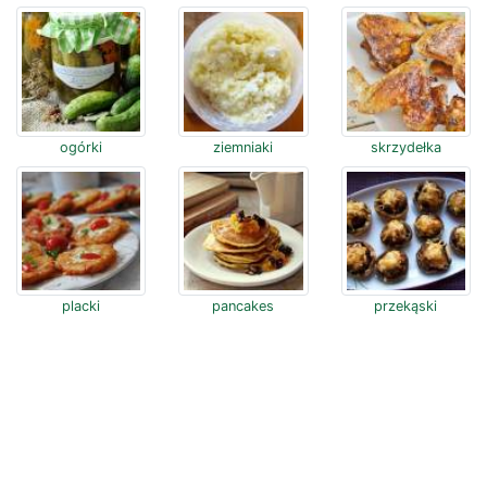
ogórki
ziemniaki
skrzydełka
placki
pancakes
przekąski