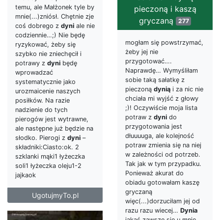
temu, ale Małżonek tyle by
pieczoną i kaszą
mnie(...)zniósł. Chętnie zje
gryczaną
277
coś dobrego z
dyni
ale nie
codziennie…;) Nie będę
mogłam się powstrzymać,
ryzykować, żeby się
żeby jej nie
szybko nie zniechęcił i
przygotować….
potrawy z
dyni
będę
Naprawdę… Wymyśliłam
wprowadzać
sobie taką sałatkę z
systematycznie jako
pieczoną
dynią
i za nic nie
urozmaicenie naszych
chciała mi wyjść z głowy
posiłków. Na razie
;)! Oczywiście moja lista
nadzienie do tych
potraw z
dyni
do
pierogów jest wytrawne,
przygotowania jest
ale następne już będzie na
dłuuuuga, ale kolejność
słodko. Pierogi z
dyni
–
potraw zmienia się na niej
składniki:Ciasto:ok. 2
w zależności od potrzeb.
szklanki mąki1 łyżeczka
Tak jak w tym przypadku.
soli1 łyżeczka oleju1-2
Ponieważ akurat do
jajkaok
obiadu gotowałam kaszę
gryczaną
UgotujmyTo.pl
więc(...)dorzuciłam jej od
razu razu wiecej…
Dynia
jakaś zawsze się u mnie