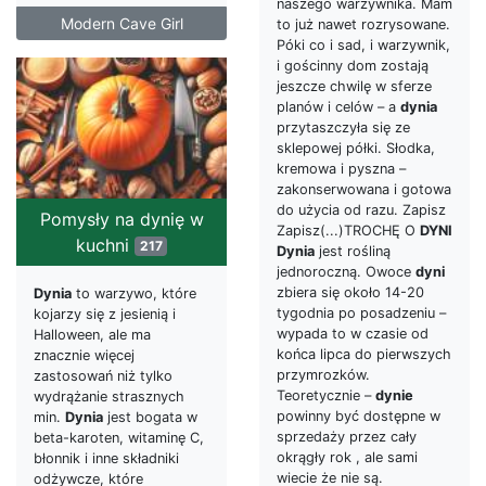
naszego warzywnika. Mam
Modern Cave Girl
to już nawet rozrysowane.
Póki co i sad, i warzywnik,
i gościnny dom zostają
jeszcze chwilę w sferze
planów i celów – a
dynia
przytaszczyła się ze
sklepowej półki. Słodka,
kremowa i pyszna –
zakonserwowana i gotowa
do użycia od razu. Zapisz
Pomysły na dynię w
Zapisz(...)TROCHĘ O
DYNI
kuchni
217
Dynia
jest rośliną
jednoroczną. Owoce
dyni
zbiera się około 14-20
Dynia
to warzywo, które
tygodnia po posadzeniu –
kojarzy się z jesienią i
wypada to w czasie od
Halloween, ale ma
końca lipca do pierwszych
znacznie więcej
przymrozków.
zastosowań niż tylko
Teoretycznie –
dynie
wydrążanie strasznych
powinny być dostępne w
min.
Dynia
jest bogata w
sprzedaży przez cały
beta-karoten, witaminę C,
okrągły rok , ale sami
błonnik i inne składniki
wiecie że nie są.
odżywcze, które