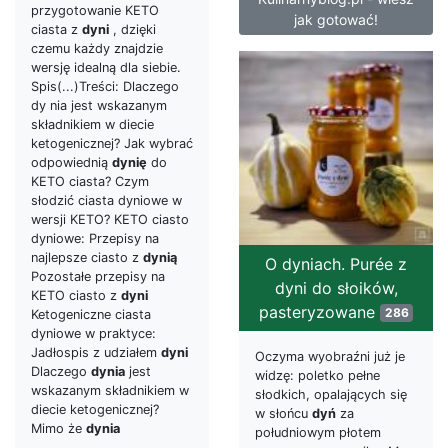
przygotowanie KETO
jak gotować!
ciasta z
dyni
, dzięki
czemu każdy znajdzie
wersję idealną dla siebie.
Spis(...)Treści: Dlaczego
dy nia jest wskazanym
składnikiem w diecie
ketogenicznej? Jak wybrać
odpowiednią
dynię
do
KETO ciasta? Czym
słodzić ciasta dyniowe w
wersji KETO? KETO ciasto
dyniowe: Przepisy na
najlepsze ciasto z
dynią
O dyniach. Purée z
Pozostałe przepisy na
dyni do słoików,
KETO ciasto z
dyni
pasteryzowane
286
Ketogeniczne ciasta
dyniowe w praktyce:
Jadłospis z udziałem
dyni
Oczyma wyobraźni już je
Dlaczego
dynia
jest
widzę: poletko pełne
wskazanym składnikiem w
słodkich, opalających się
diecie ketogenicznej?
w słońcu
dyń
za
Mimo że
dynia
południowym płotem