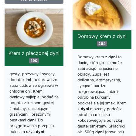
Domowy krem z dyni
294
Krem z pieczonej dyni
Domowy krem z
dyni
to
190
danie, którego nie może
zabraknąć na jesienne
gęsty, pożywny i sycący,
obiady. Zupa jest
dodatek imbiru sprawa że
delikatna, aromatyczna,
zupa cudownie ogrzewa w
sycąca i bardzo
chłodne dni. Krem
rozgrzewająca. Imbir i
dyniowy najlepiej podać na
odrobina kurkumy
bogato z keksem gęstej
podkreślają jej smak. Krem
śmietany, chrupiącymi
z
dyni
możemy podać z
grzankami i prażonymi
odrobina mleczka
pestkami
dyni
. Do
kokosowego, albo łyżką
przygotowania przepisu
gęstej śmietany. Składniki
polecam użyć
dyni
ok. 500g
dyni
(dowolnej)