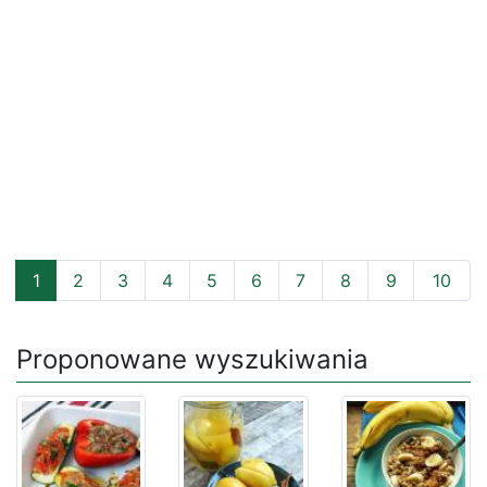
1
2
3
4
5
6
7
8
9
10
Proponowane wyszukiwania