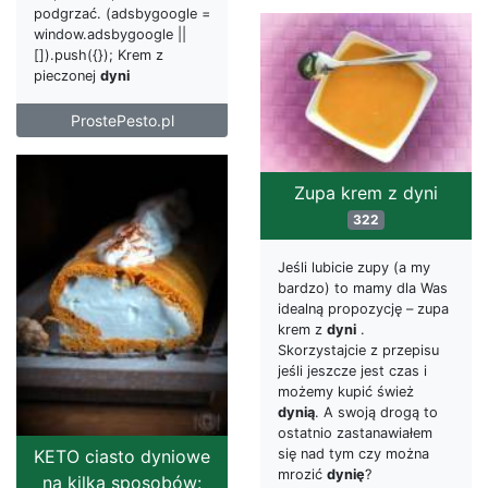
podgrzać. (adsbygoogle =
window.adsbygoogle ||
[]).push({}); Krem z
pieczonej
dyni
ProstePesto.pl
Zupa krem z dyni
322
Jeśli lubicie zupy (a my
bardzo) to mamy dla Was
idealną propozycję – zupa
krem z
dyni
.
Skorzystajcie z przepisu
jeśli jeszcze jest czas i
możemy kupić śwież
dynią
. A swoją drogą to
ostatnio zastanawiałem
się nad tym czy można
KETO ciasto dyniowe
mrozić
dynię
?
na kilka sposobów: