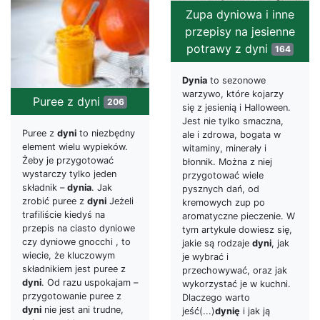
Zupa dyniowa i inne
przepisy na jesienne
potrawy z dyni
164
Dynia
to sezonowe
warzywo, które kojarzy
Puree z dyni
206
się z jesienią i Halloween.
Jest nie tylko smaczna,
Puree z
dyni
to niezbędny
ale i zdrowa, bogata w
element wielu wypieków.
witaminy, minerały i
Żeby je przygotować
błonnik. Można z niej
wystarczy tylko jeden
przygotować wiele
składnik –
dynia
. Jak
pysznych dań, od
zrobić puree z
dyni
Jeżeli
kremowych zup po
trafiliście kiedyś na
aromatyczne pieczenie. W
przepis na ciasto dyniowe
tym artykule dowiesz się,
czy dyniowe gnocchi , to
jakie są rodzaje
dyni
, jak
wiecie, że kluczowym
je wybrać i
składnikiem jest puree z
przechowywać, oraz jak
dyni
. Od razu uspokajam –
wykorzystać je w kuchni.
przygotowanie puree z
Dlaczego warto
dyni
nie jest ani trudne,
jeść(...)
dynię
i jak ją