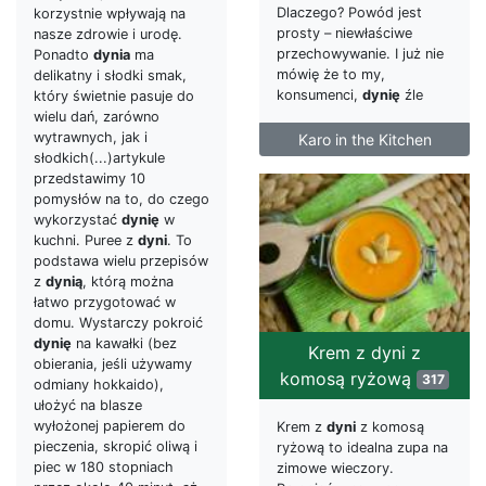
Dlaczego? Powód jest
korzystnie wpływają na
prosty – niewłaściwe
nasze zdrowie i urodę.
przechowywanie. I już nie
Ponadto
dynia
ma
mówię że to my,
delikatny i słodki smak,
konsumenci,
dynię
źle
który świetnie pasuje do
wielu dań, zarówno
wytrawnych, jak i
Karo in the Kitchen
słodkich(...)artykule
przedstawimy 10
pomysłów na to, do czego
wykorzystać
dynię
w
kuchni. Puree z
dyni
. To
podstawa wielu przepisów
z
dynią
, którą można
łatwo przygotować w
domu. Wystarczy pokroić
dynię
na kawałki (bez
Krem z dyni z
obierania, jeśli używamy
komosą ryżową
317
odmiany hokkaido),
ułożyć na blasze
wyłożonej papierem do
Krem z
dyni
z komosą
pieczenia, skropić oliwą i
ryżową to idealna zupa na
piec w 180 stopniach
zimowe wieczory.