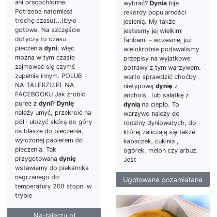
ani pracochłonne.
wybrać?
Dynia
bije
Potrzeba natomiast
rekordy popularności
trochę czasu(...)było
jesienią. My także
gotowe. Na szczęście
jestesmy jej wielkimi
dotyczy to czasu
fanbami – wczesniej już
pieczenia
dyni
, więc
wielokrotnie podawalismy
można w tym czasie
przepisy na wyjatkowe
zajmować się czymś
potrawy z tym warzywem.
zupełnie innym. POLUB
warto sprawdzić choćby
NA-TALERZU.PL NA
nietypową
dynię
z
FACEBOOKU Jak zrobić
anchois , lub sałatkę z
puree z
dyni
?
Dynię
dynią
na ciepło. To
należy umyć, przekroić na
warzywo należy do
pół i ułożyć skórą do góry
rodziny dyniowatych, do
na blasze do pieczenia,
której zaliczają się także
wyłożonej papierem do
kabaczek, cukinia ,
pieczenia. Tak
ogórek, melon czy arbuz.
przygotowaną
dynię
Jest
wstawiamy do piekarnika
nagrzanego do
Ugotowane pozamiatane
temperatury 200 stopni w
trybie
Na-talerzu.pl