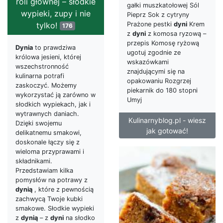
roli głównej – słodkie
gałki muszkatołowej Sól
wypieki, zupy i nie
Pieprz Sok z cytryny
tylko!
Prażone pestki
dyni
Krem
176
z
dyni
z komosa ryzową –
przepis Komosę ryżową
Dynia
to prawdziwa
ugotuj zgodnie ze
królowa jesieni, której
wskazówkami
wszechstronność
znajdującymi się na
kulinarna potrafi
opakowaniu Rozgrzej
zaskoczyć. Możemy
piekarnik do 180 stopni
wykorzystać ją zarówno w
Umyj
słodkich wypiekach, jak i
wytrawnych daniach.
Kulinarnyblog.pl - wiesz
Dzięki swojemu
jak gotować!
delikatnemu smakowi,
doskonale łączy się z
wieloma przyprawami i
składnikami.
Przedstawiam kilka
pomysłów na potrawy z
dynią
, które z pewnością
zachwycą Twoje kubki
smakowe. Słodkie wypieki
z
dynią
– z
dyni
na słodko