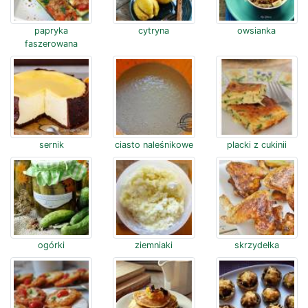
papryka
cytryna
owsianka
faszerowana
sernik
ciasto naleśnikowe
placki z cukinii
ogórki
ziemniaki
skrzydełka