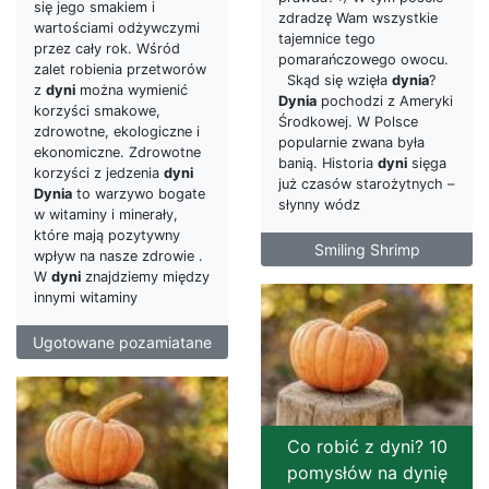
się jego smakiem i
zdradzę Wam wszystkie
wartościami odżywczymi
tajemnice tego
przez cały rok. Wśród
pomarańczowego owocu.
zalet robienia przetworów
Skąd się wzięła
dynia
?
z
dyni
można wymienić
Dynia
pochodzi z Ameryki
korzyści smakowe,
Środkowej. W Polsce
zdrowotne, ekologiczne i
popularnie zwana była
ekonomiczne. Zdrowotne
banią. Historia
dyni
sięga
korzyści z jedzenia
dyni
już czasów starożytnych –
Dynia
to warzywo bogate
słynny wódz
w witaminy i minerały,
które mają pozytywny
Smiling Shrimp
wpływ na nasze zdrowie .
W
dyni
znajdziemy między
innymi witaminy
Ugotowane pozamiatane
Co robić z dyni? 10
pomysłów na dynię