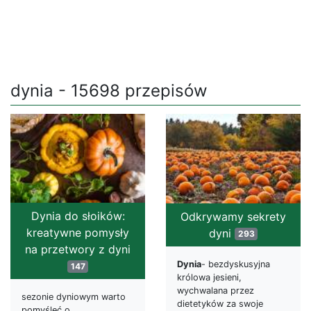
dynia - 15698 przepisów
Dynia do słoików:
Odkrywamy sekrety
kreatywne pomysły
dyni
293
na przetwory z dyni
Dynia
- bezdyskusyjna
147
królowa jesieni,
wychwalana przez
sezonie dyniowym warto
dietetyków za swoje
pomyśleć o