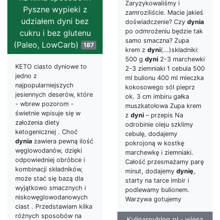
Zaryzykowaliśmy i
Pyszne wypieki z
zamroziliście. Macie jakieś
udziałem dyni bez
doświadczenie? Czy
dynia
po odmrożeniu będzie tak
cukru i bez glutenu
samo smaczna? Zupa
(Paleo, LowCarb)
187
krem z
dyni
(...)składniki:
500 g
dyni
2-3 marchewki
KETO ciasto dyniowe to
2-3 ziemniaki 1 cebula 500
jedno z
ml bulionu 400 ml mleczka
najpopularniejszych
kokosowego sól pieprz
jesiennych deserów, które
ok. 3 cm imbiru gałka
- wbrew pozorom -
muszkatołowa Zupa krem
świetnie wpisuje się w
z
dyni
– przepis Na
założenia diety
odrobinie oleju szklimy
ketogenicznej . Choć
cebulę, dodajemy
dynia
zawiera pewną ilość
pokrojoną w kostkę
węglowodanów, dzięki
marchewkę i ziemniaki.
odpowiedniej obróbce i
Całość przesmażamy parę
kombinacji składników,
minut, dodajemy
dynię
,
może stać się bazą dla
starty na tarce imbir i
wyjątkowo smacznych i
podlewamy bulionem.
niskowęglowodanowych
Warzywa gotujemy
ciast . Przedstawiam kilka
różnych sposobów na
Kulinarnyblog.pl - wiesz