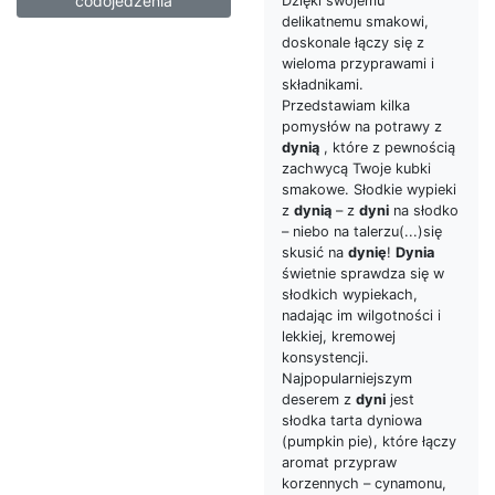
codojedzenia
Dzięki swojemu
delikatnemu smakowi,
doskonale łączy się z
wieloma przyprawami i
składnikami.
Przedstawiam kilka
pomysłów na potrawy z
dynią
, które z pewnością
zachwycą Twoje kubki
smakowe. Słodkie wypieki
z
dynią
– z
dyni
na słodko
– niebo na talerzu(...)się
skusić na
dynię
!
Dynia
świetnie sprawdza się w
słodkich wypiekach,
nadając im wilgotności i
lekkiej, kremowej
konsystencji.
Najpopularniejszym
deserem z
dyni
jest
słodka tarta dyniowa
(pumpkin pie), które łączy
aromat przypraw
korzennych – cynamonu,