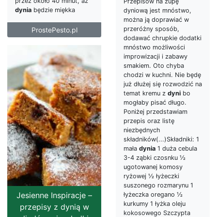
przez około 40 minut, aż
Przepisów na zupę
dynia
będzie miękka
dyniową jest mnóstwo,
można ją doprawiać w
przeróżny sposób,
ProstePesto.pl
dodawać chrupkie dodatki
mnóstwo możliwości
improwizacji i zabawy
smakiem. Oto chyba
chodzi w kuchni. Nie będę
już dłużej się rozwodzić na
temat kremu z
dyni
bo
mogłaby pisać długo.
Poniżej przedstawiam
przepis oraz listę
niezbędnych
składników(...)Składniki: 1
mała
dynia
1 duża cebula
3-4 ząbki czosnku ½
ugotowanej komosy
ryżowej ½ łyżeczki
suszonego rozmarynu 1
Jesienne Inspiracje –
łyżeczka oregano ½
kurkumy 1 łyżka oleju
przepisy z dynią w
kokosowego Szczypta