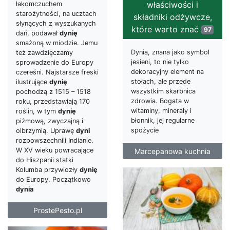
właściwości i
łakomczuchem
starożytności, na ucztach
składniki odżywcze,
słynących z wyszukanych
które warto znać
97
dań, podawał
dynię
smażoną w miodzie. Jemu
Dynia, znana jako symbol
też zawdzięczamy
jesieni, to nie tylko
sprowadzenie do Europy
dekoracyjny element na
czereśni. Najstarsze freski
stołach, ale przede
ilustrujące
dynię
wszystkim skarbnica
pochodzą z 1515 – 1518
zdrowia. Bogata w
roku, przedstawiają 170
witaminy, minerały i
roślin, w tym
dynię
błonnik, jej regularne
piżmową, zwyczajną i
spożycie
olbrzymią. Uprawę
dyni
rozpowszechnili Indianie.
W XV wieku powracające
Marcepanowa kuchnia
do Hiszpanii statki
Kolumba przywiozły
dynię
do Europy. Początkowo
dynia
ProstePesto.pl