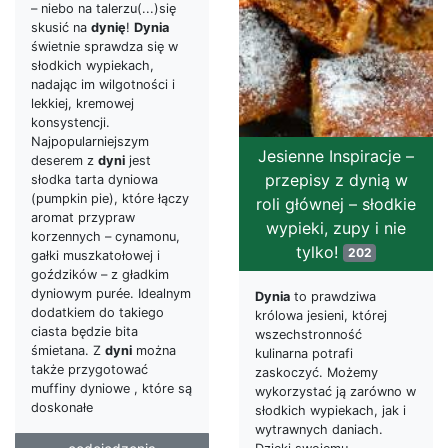
– niebo na talerzu(...)się
skusić na
dynię
!
Dynia
świetnie sprawdza się w
słodkich wypiekach,
nadając im wilgotności i
lekkiej, kremowej
konsystencji.
Najpopularniejszym
Jesienne Inspiracje –
deserem z
dyni
jest
przepisy z dynią w
słodka tarta dyniowa
(pumpkin pie), które łączy
roli głównej – słodkie
aromat przypraw
wypieki, zupy i nie
korzennych – cynamonu,
tylko!
202
gałki muszkatołowej i
goździków – z gładkim
dyniowym purée. Idealnym
Dynia
to prawdziwa
dodatkiem do takiego
królowa jesieni, której
ciasta będzie bita
wszechstronność
śmietana. Z
dyni
można
kulinarna potrafi
także przygotować
zaskoczyć. Możemy
muffiny dyniowe , które są
wykorzystać ją zarówno w
doskonałe
słodkich wypiekach, jak i
wytrawnych daniach.