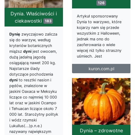
126
Dynia. Właściwości i
Artykuł sponsorowany
ciekawostki
183
Dynia to warzywo, które
kojarzy nam się przede
wszystkim z Halloween,
Dynię
zwyczajowo zalicza
jednak ma ono do
się do warzyw, według
zaoferowania o wiele
kryteriów botanicznych
więcej niż tylko straszny
miąższ
dyni
jest owocem,
uśmiech. Jest
dużą jadalną jagodą
osiągającą nawet 200 kg.
kuron.com.pl
Najstarsze ślady
dotyczące pochodzenia
dyni
to resztki nasion i
pędów, znalezione w
jaskini Oaxaca w Meksyku
liczące co najmniej 10 000
lat oraz w jaskini Ocampo
i Tehuacan liczące około 7
000 lat. Starożytny polityk
i wódz rzymski
Lukullus(...)p.n.e.)
Dynia – zdrowotne
nazywany największym