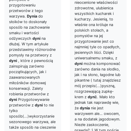
nieocenione właściwości
przygotowaniu
zdrowotne, ulubienica
przetworów z tego
wszystkich kucharek i
warzywa.
Dynia
do
kucharzy. Jesienią, to
słoików to doskonały
właśnie ona króluje na
sposób na zachowanie
polskich stołach, a
smaku i wartości
pomysłów na jej
odżywczych
dyni
na
przygotowanie jest co
dłużej. W tym artykule
najmniej tyle co opadłych,
przedstawimy różnorodne
jesiennych liści. Dzięki
pomysły na przetwory z
uniwersalnemu smaku, z
dyni
, które z pewnością
dyni
można komponować
zainspirują zarówno
zarówno dania na słodko,
początkujących, jak i
jak i na słono, łagodne lub
zaawansowanych
pikantne ( tutaj znajdziesz
miłośników domowej
mój przepis(...)pyszną,
konserwacji. Zalety
rozgrzewającą zupkę-
robienia przetworów z
krem z
dyni
). Mało kto
dyni
Przygotowywanie
jednak tak naprawdę wie,
przetworów z
dyni
to nie
że
dynia
nie jest
tylko
warzywem ale… owocem,
sposób(...)wykorzystanie
a na dodatek jagodowym.
sezonowego warzywa, ale
Niezłe zaskoczenie,
także sposób na cieszenie
prawda? :) W tym poście