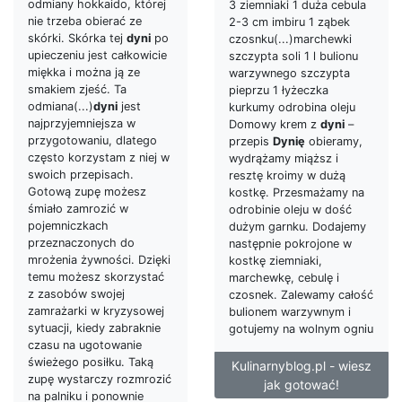
odmiany hokkaido, której
3 ziemniaki 1 duża cebula
nie trzeba obierać ze
2-3 cm imbiru 1 ząbek
skórki. Skórka tej
dyni
po
czosnku(...)marchewki
upieczeniu jest całkowicie
szczypta soli 1 l bulionu
miękka i można ją ze
warzywnego szczypta
smakiem zjeść. Ta
pieprzu 1 łyżeczka
odmiana(...)
dyni
jest
kurkumy odrobina oleju
najprzyjemniejsza w
Domowy krem z
dyni
–
przygotowaniu, dlatego
przepis
Dynię
obieramy,
często korzystam z niej w
wydrążamy miąższ i
swoich przepisach.
resztę kroimy w dużą
Gotową zupę możesz
kostkę. Przesmażamy na
śmiało zamrozić w
odrobinie oleju w dość
pojemniczkach
dużym garnku. Dodajemy
przeznaczonych do
następnie pokrojone w
mrożenia żywności. Dzięki
kostkę ziemniaki,
temu możesz skorzystać
marchewkę, cebulę i
z zasobów swojej
czosnek. Zalewamy całość
zamrażarki w kryzysowej
bulionem warzywnym i
sytuacji, kiedy zabraknie
gotujemy na wolnym ogniu
czasu na ugotowanie
świeżego posiłku. Taką
Kulinarnyblog.pl - wiesz
zupę wystarczy rozmrozić
jak gotować!
na palniku i ponownie