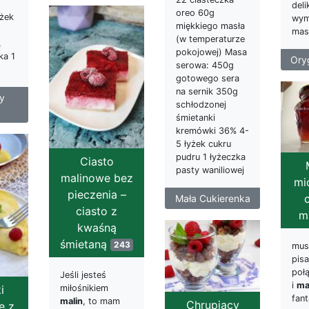
deli
oreo 60g
yżek
wym
miękkiego masła
mas
(w temperaturze
,
pokojowej) Masa
ka 1
Ory
serowa: 450g
gotowego sera
na sernik 350g
y
schłodzonej
śmietanki
kremówki 36% 4-
5 łyżek cukru
pudru 1 łyżeczka
Ciasto
pasty waniliowej
malinowe bez
mi
pieczenia –
Mała Cukierenka
ciasto z
m
kwaśną
śmietaną
243
mus
pisa
poł
Jeśli jesteś
i
ma
i
miłośnikiem
fant
malin
, to mam
Chrupiący
e z