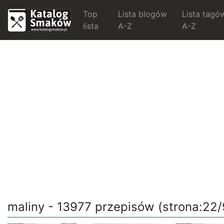
Top
Lista blogów
Lista tagó
lista
A-Z
A-Z
maliny - 13977 przepisów (strona:22