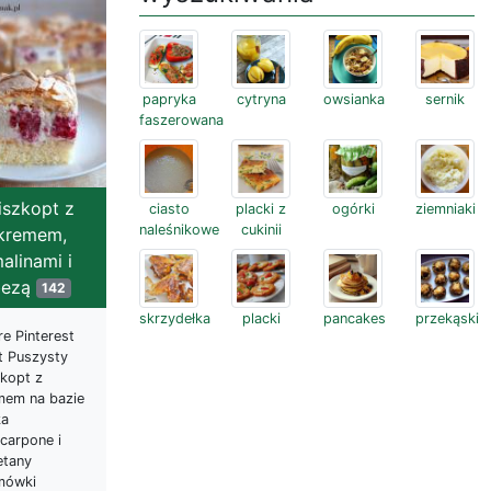
papryka
cytryna
owsianka
sernik
faszerowana
iszkopt z
ciasto
placki z
ogórki
ziemniaki
naleśnikowe
cukinii
kremem,
alinami i
bezą
142
skrzydełka
placki
pancakes
przekąski
e Pinterest
t Puszysty
zkopt z
mem na bazie
ka
carpone i
etany
mówki