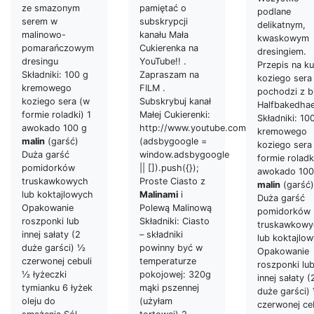
pamiętać o
ze smazonym
podlane
subskrypcji
serem w
delikatnym,
kanału Mała
malinowo-
kwaskowym
Cukierenka na
pomarańczowym
dresingiem.
YouTube!! .
dresingu
Przepis na ku
Zapraszam na
Składniki: 100 g
koziego sera
FILM .
kremowego
pochodzi z b
Subskrybuj kanał
koziego sera (w
Halfbakedha
Małej Cukierenki:
formie roladki) 1
Składniki: 10
http://www.youtube.com/malacukierenka
awokado 100 g
kremowego
(adsbygoogle =
malin
(garść)
koziego sera
window.adsbygoogle
Duża garść
formie roladk
|| []).push({});
pomidorków
awokado 100
Proste Ciasto z
truskawkowych
malin
(garść)
Malinami
i
lub koktajlowych
Duża garść
Polewą Malinową
Opakowanie
pomidorków
Składniki: Ciasto
roszponki lub
truskawkowy
– składniki
innej sałaty (2
lub koktajlo
powinny być w
duże garści) ½
Opakowanie
temperaturze
czerwonej cebuli
roszponki lu
pokojowej: 320g
½ łyżeczki
innej sałaty (
mąki pszennej
tymianku 6 łyżek
duże garści)
(użyłam
oleju do
czerwonej ce