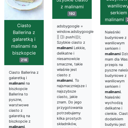
waniliow
z malinami
serkiem 
192
malinami
Ciasto
adsbygoogle =
window.adsbygoogle
Ballerina z
Naleśniki
|| []).push({});
budyniowe z
galaretką i
Szybkie ciasto z
waniliowym
malinami na
malinami
Lekkie,
serkiem i
biszkopcie
delikatne i
malinami
Dzi
niesamowicie
mam dla Was
216
smaczne, takie
przepis na
właśnie jest
pyszne naleśn
Ciasto Ballerina z
ciasto z
budyniowe z
galaretką i
malinami
. To
waniliowym
malinami
na
najsmaczniejsze i
serkiem i
biszkopcie
najszybsze
malinami
.
Ballerina to
ciasto, jakie
Naleśniki
pyszne,
znam. Do jego
wychodzą
warstwowe
przygotowania
delikatne i
ciasto z
potrzebujemy
cienkie. Cias
galaretką na
kilka prostych
dodatkiem
biszkopcie z
składników,
budyniu jest
malinami
,