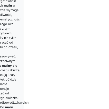
ygotowanie
ich
malin
w
dzie wymaga
pliwości,
tematyczności
ułego oka.
k z tym
cyfikiem
ży nie tylko
racać od
du do czasu,
azowywać.
rzeciwnym
ie
maliny
się
prostu zburzą
psują i cały
łek pójdzie
marne.
ponuję
ząć od
go słoiczka i
róbować(...)swoich
. Do
malin