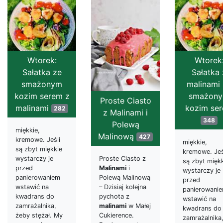
Wtorek:
Wtorek
Sałatka ze
Sałatka 
smażonym
malinami
kozim serem z
smażon
Proste Ciasto
malinami
kozim se
282
z Malinami i
348
Polewą
miękkie,
Malinową
427
kremowe. Jeśli
miękkie,
są zbyt miękkie
kremowe. Jeś
Proste Ciasto z
wystarczy je
są zbyt mięk
Malinami
i
przed
wystarczy je
Polewą Malinową
panierowaniem
przed
– Dzisiaj kolejna
wstawić na
panierowani
pychota z
kwadrans do
wstawić na
malinami
w Małej
zamrażalnika,
kwadrans do
Cukierence.
żeby stężał. My
zamrażalnika