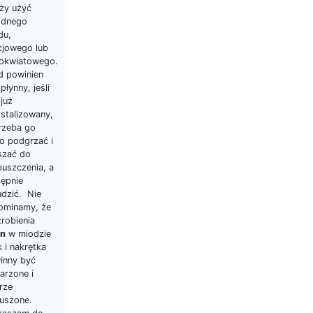
eży użyć
odnego
du,
cjowego lub
lokwiatowego.
d powinien
płynny, jeśli
 już
ystalizowany,
trzeba go
ko podgrzać i
szać do
puszczenia, a
tępnie
udzić. Nie
ominamy, że
robienia
in
w miodzie
k i nakrętka
inny być
arzone i
rze
uszone.