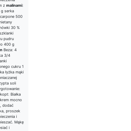
m z
malinami
:
 g serka
carpone 500
mietany
mówki 30 %
szklanki
ru pudru
ło 400 g
in
Beza: 4
ukierenka
ka 3/4
anki
bnego cukru 1
ka łyżka mąki
mniaczanej
ypta soli
ygotowanie:
kopt: Białka
ukrem mocno
ć, dodać
tka, proszek
ieczenia i
ieszać. Mąkę
siać i