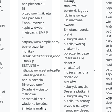
maliny
,
i
nal
bez pieczenia –
truskawki
k
łag
15
borówki, jagody
am
mio
przepisów(...)kreta
lub inne świeże
aka
bez pieczenia
lub mrożone
wie
Ebook możesz
owoce.
razu
Mió
kupić w dwóch
Śmietana, serek,
być 
miejscach: EMPIK
płatki
jest
–
kukurydziane z
i
skr
https://www.empik.com/ciasta-
nutellą tworzą
u
to 
bez-pieczenia-
znakomite
ie”
lek
monika-
połączenie. Jeżeli
mie
jerzak,p1390918861,ebooki-
interesuje Cię
roz
i-mp3-p
deser z
dy
nas
ESTANTE –
chia(...)też
y?”
ost
https://www.estante.pl/produkt/kulinaria/ciasta-
możesz nasiona
e
zap
i-desery/ciasta-
dodać do
do z
bez-pieczenia-
płatków
mal
15-przepisow/
kukurydzianych.
słoi
Składniki – ciasto
Deser z płatkami
i ci
pow
malinowe
kukurydzianymi i
i.
wyp
herbatniki ser z
nutellą, to prosty
nie
dob
wiaderka kwaśna
przepis na szybki
wys
śmietana
maliny
i smaczny deser.