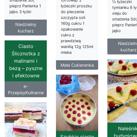
tortowej) 2
smażenia Sól,
½ łyżeczki
łyżeczki proszku
pieprz Panierka 1
tymianku 6 ł
do pieczenia
jajko 3 łyżki
oleju do
szczypta soli
smażenia Sól
160g cukru 1
Niedzielny
pieprz Panier
opakowanie
kucharz
jajko
cukru z
prawdziwą
Niedzieln
Ciasto
wanilią 12g 125ml
kucharz
mleka
Ślicznotka z
malinami i
Mała Cukierenka
bezą – pyszne
i efektowne
e-
PrzepisyKulinarne
Naleśnik
budyniow
Szybkie ciasto