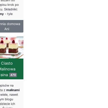
raszam do
episu krok po
u. Składniki:
iny
- tyle
hnia domowa
Ani
Ciasto
Malinowa
raina
470
episów na
sta z
malinami
 wiele, nawet
tym blogu
dziecie ich