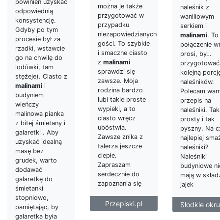
powinien uzyskać
można je także
naleśnik z
odpowiednią
przygotować w
waniliowym
konsystencję.
przypadku
serkiem i
Gdyby po tym
niezapowiedzianych
malinami
. To
procesie był za
gości. To szybkie
połączenie w
rzadki, wstawcie
i smaczne ciasto
prosi, by…
go na chwilę do
z
malinami
przygotować
lodówki, tam
sprawdzi się
kolejną porcj
stężeje). Ciasto z
zawsze. Moja
naleśników.
malinami
i
rodzina bardzo
Polecam wam
budyniem
lubi takie proste
przepis na
wieńczy
wypieki, a to
naleśniki. Tak
malinowa pianka
ciasto wręcz
prosty i tak
z bitej śmietany i
ubóstwia.
pyszny. Na 
galaretki . Aby
Zawsze znika z
najlepiej sma
uzyskać idealną
talerza jeszcze
naleśniki?
masę bez
ciepłe.
Naleśniki
grudek, warto
Zapraszam
budyniowe ni
dodawać
serdecznie do
mają w skład
galaretkę do
zapoznania się
jajek
śmietanki
stopniowo,
Przepiski.pl
Słodkie okru
pamiętając, by
galaretka była