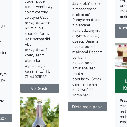
Zap
cukier puder
Jak zrobić deser
prz
cukier waniliowy
z mascarpone i
krok
sok z cytryny
malinami
?
mal
żelatyna Czas
Pomysł na deser
przygotowania –
z płatkami
ręcz
Kuc
60 min. Na
kukurydzianymi,
spodzie formy
o tym w dalszej
ułóż herbatniki.
części. Deser z
ę
Aby
mascarpone i
przygotować
malinami
Deser z
 ten
krem, ser z
serkiem
wiaderka
mascarpone i
wymieszaj z
śmietaną jest
kwaśną […] TU
bardzo
czym
ZNAJDZIESZ
popularny. Serek
żyć
daje nam wiele
K
Via Gusto
możliwości i
kombinacji
e
Prz
zie
cia
Dieta moja pasja
jest
na 
szki
znaj