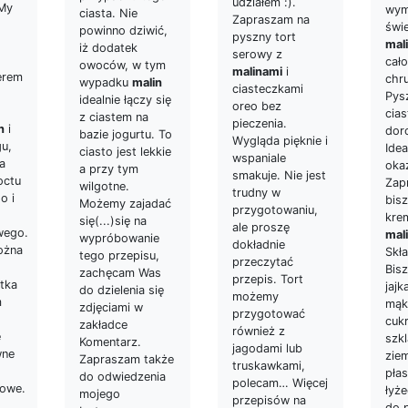
udziałem :).
 My
wym
ciasta. Nie
Zapraszam na
świ
powinno dziwić,
pyszny tort
mal
iż dodatek
serowy z
cał
owoców, w tym
malinami
i
erem
chr
wypadku
malin
ciasteczkami
Pysz
idealnie łączy się
oreo bez
cias
z ciastem na
pieczenia.
n
i
dor
bazie jogurtu. To
Wygląda pięknie i
gu,
Idea
ciasto jest lekkie
wspaniale
a
okaz
a przy tym
smakuje. Nie jest
octu
Zap
wilgotne.
trudny w
o i
bis
Możemy zajadać
przygotowaniu,
kre
się(...)się na
ale proszę
wego.
mal
wypróbowanie
dokładnie
ożna
Skła
tego przepisu,
przeczytać
Bis
zachęcam Was
przepis. Tort
tka
jajk
do dzielenia się
możemy
m
mąki
zdjęciami w
przygotować
cukr
zakładce
również z
e
szkl
Komentarz.
jagodami lub
wne
zie
Zapraszam także
truskawkami,
płas
do odwiedzenia
polecam… Więcej
cowe.
łyże
mojego
przepisów na
do 