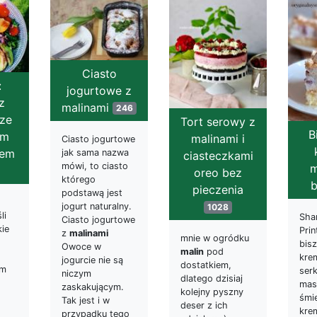
Ciasto
:
jogurtowe z
z
malinami
246
 ze
Tort serowy z
B
ym
malinami i
Ciasto jogurtowe
rem
jak sama nazwa
ciasteczkami
mówi, to ciasto
m
oreo bez
którego
pieczenia
podstawą jest
jogurt naturalny.
1028
li
Shar
Ciasto jogurtowe
kie
Prin
z
malinami
mnie w ogródku
bis
Owoce w
malin
pod
kre
jogurcie nie są
dostatkiem,
em
ser
niczym
dlatego dzisiaj
mas
zaskakującym.
kolejny pyszny
śmi
Tak jest i w
deser z ich
,
kre
przypadku tego