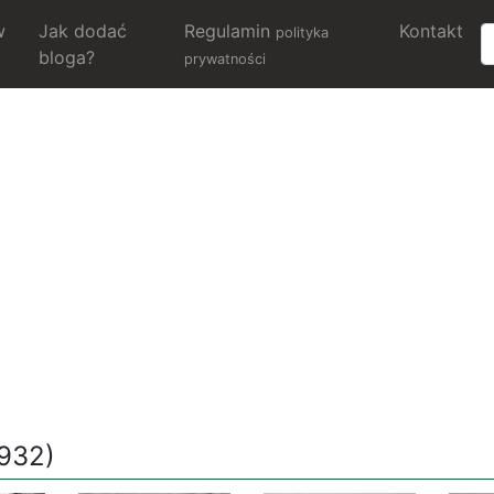
w
Jak dodać
Regulamin
Kontakt
polityka
bloga?
prywatności
/932)