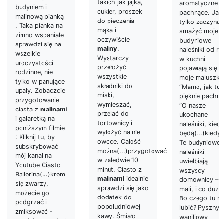
takich jak jajka,
aromatyczne 
budyniem i
cukier, proszek
pachnące. Ja
malinową pianką
do pieczenia
tylko zaczyn
. Taka pianka na
mąka i
smażyć moje
zimno wspaniale
oczywiście
budyniowe
sprawdzi się na
maliny
.
naleśniki od 
wszelkie
Wystarczy
w kuchni
uroczystości
przełożyć
pojawiają się
rodzinne, nie
wszystkie
moje maluszk
tylko w panujące
składniki do
“Mamo, jak t
upały. Zobaczcie
miski,
pięknie pachn
przygotowanie
wymieszać,
“O nasze
ciasta z
malinami
przelać do
ukochane
i galaretką na
tortownicy i
naleśniki, kie
poniższym filmie
wyłożyć na nie
będą(...)kied
: Kliknij tu, by
owoce. Całość
Te budyniow
subskrybować
można(...)przygotować
naleśniki
mój kanał na
w zaledwie 10
uwielbiają
Youtube Ciasto
minut. Ciasto z
wszyscy
Ballerina(...)krem
malinami
idealnie
domownicy – 
się zwarzy,
sprawdzi się jako
mali, i co duz
możecie go
dodatek do
Bo czego tu 
podgrzać i
popołudniowej
lubić? Pyszny
zmiksować -
kawy. Śmiało
waniliowy