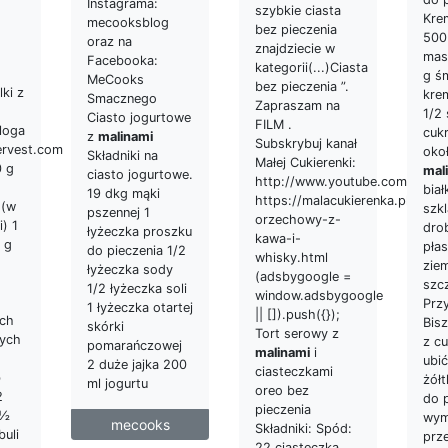
Instagrama:
szybkie ciasta
Kre
mecooksblog
bez pieczenia
500
oraz na
znajdziecie w
mas
Facebooka:
kategorii(...)Ciasta
g ś
MeCooks
bez pieczenia ”.
lki z
kre
Smacznego
Zapraszam na
1/2 
Ciasto jogurtowe
FILM .
loga
cuk
z
malinami
Subskrybuj kanał
ervest.com
oko
Składniki na
Małej Cukierenki:
0 g
mal
ciasto jogurtowe.
http://www.youtube.com/malac
biał
19 dkg mąki
https://malacukierenka.pl/tort-
 (w
szkl
pszennej 1
orzechowy-z-
i) 1
dro
łyżeczka proszku
kawa-i-
 g
płas
do pieczenia 1/2
whisky.html
zie
łyżeczka sody
(adsbygoogle =
szcz
1/2 łyżeczka soli
window.adsbygoogle
Prz
1 łyżeczka otartej
|| []).push({});
ch
Bisz
skórki
Tort serowy z
wych
z c
pomarańczowej
malinami
i
ubi
2 duże jajka 200
ciasteczkami
b
żół
ml jogurtu
oreo bez
2
do p
pieczenia
 ½
wym
mecooks
Składniki: Spód:
buli
prze
22 ciasteczka