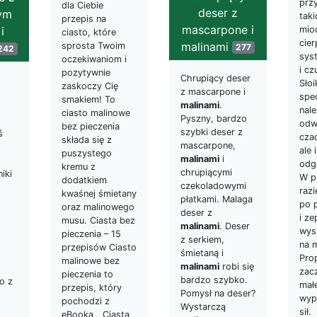
prz
dla Ciebie
deser z
ym
tak
przepis na
mascarpone i
i
mio
ciasto, które
cier
malinami
sprosta Twoim
277
242
sys
oczekiwaniom i
i cz
pozytywnie
Chrupiący deser
Słoi
zaskoczy Cię
z mascarpone i
spe
smakiem! To
malinami
.
nale
ciasto malinowe
Pyszny, bardzo
odw
bez pieczenia
szybki deser z
ś
cza
składa się z
mascarpone,
ale i
puszystego
malinami
i
odg
kremu z
chrupiącymi
iki
W p
dodatkiem
czekoladowymi
raz
kwaśnej śmietany
płatkami. Malaga
po 
oraz malinowego
deser z
i ze
musu. Ciasta bez
malinami
. Deser
wysi
pieczenia – 15
z serkiem,
na 
przepisów Ciasto
śmietaną i
Pro
malinowe bez
malinami
robi się
zac
pieczenia to
bardzo szybko.
to z
małe
przepis, który
Pomysł na deser?
wyp
pochodzi z
Wystarczą
sił
eBooka „ Ciasta