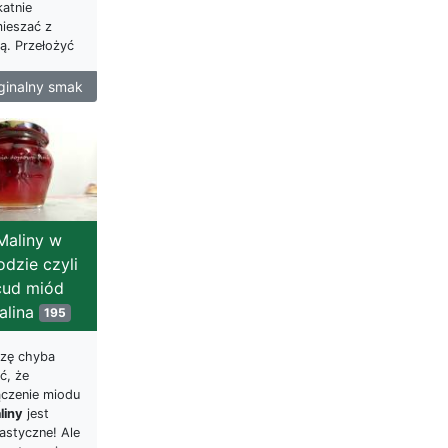
katnie
ieszać z
ą. Przełożyć
ginalny smak
Maliny w
odzie czyli
cud miód
alina
195
zę chyba
ć, że
ączenie miodu
liny
jest
astyczne! Ale