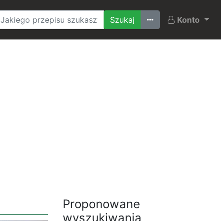
Ostatnio szukane
Konto
Proponowane
wyszukiwania