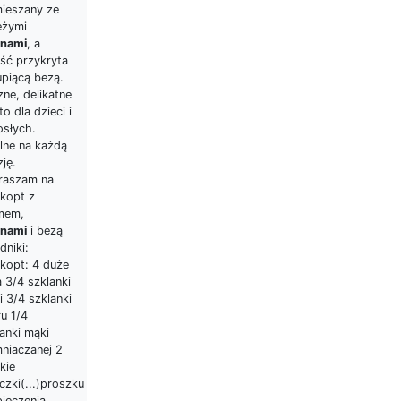
ieszany ze
eżymi
inami
, a
ość przykryta
upiącą bezą.
ne, delikatne
to dla dzieci i
osłych.
lne na każdą
ję.
raszam na
zkopt z
mem,
inami
i bezą
dniki:
zkopt: 4 duże
a 3/4 szklanki
 3/4 szklanki
u 1/4
anki mąki
mniaczanej 2
kie
czki(...)proszku
pieczenia