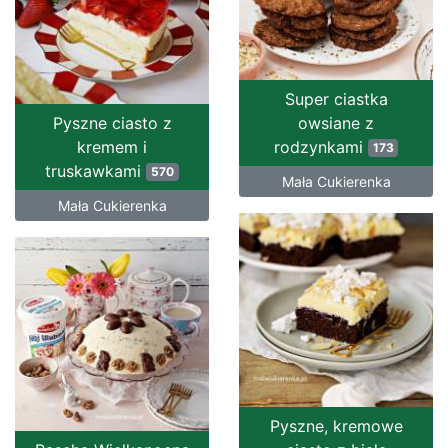
Super ciastka
Pyszne ciasto z
owsiane z
kremem i
rodzynkami
173
truskawkami
570
Mała Cukierenka
Mała Cukierenka
Pyszne, kremowe