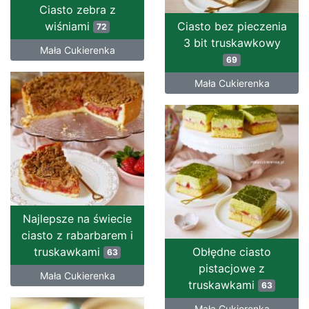
Ciasto zebra z
wiśniami
Ciasto bez pieczenia
72
3 bit truskawkowy
Mała Cukierenka
69
Mała Cukierenka
Najlepsze na świecie
ciasto z rabarbarem i
truskawkami
Obłędne ciasto
63
pistacjowe z
Mała Cukierenka
truskawkami
63
Mała Cukierenka