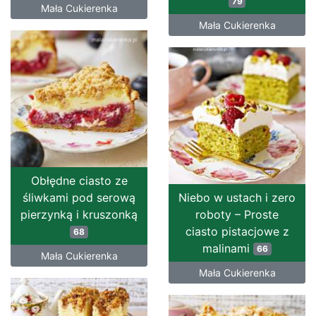
79
Mała Cukierenka
Mała Cukierenka
Obłędne ciasto ze
śliwkami pod serową
Niebo w ustach i zero
pierzynką i kruszonką
roboty – Proste
ciasto pistacjowe z
68
malinami
66
Mała Cukierenka
Mała Cukierenka