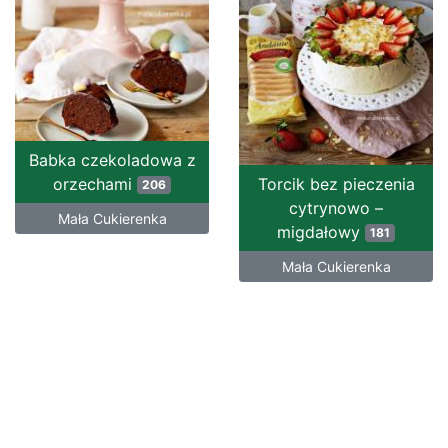
Babka czekoladowa z
orzechami
Torcik bez pieczenia
206
cytrynowo –
Mała Cukierenka
migdałowy
181
Mała Cukierenka