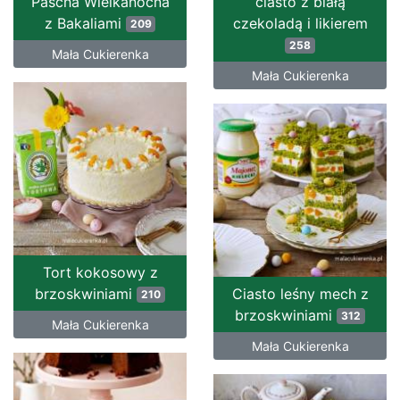
Pascha Wielkanocna
ciasto z białą
z Bakaliami
czekoladą i likierem
209
258
Mała Cukierenka
Mała Cukierenka
Tort kokosowy z
brzoskwiniami
Ciasto leśny mech z
210
brzoskwiniami
312
Mała Cukierenka
Mała Cukierenka