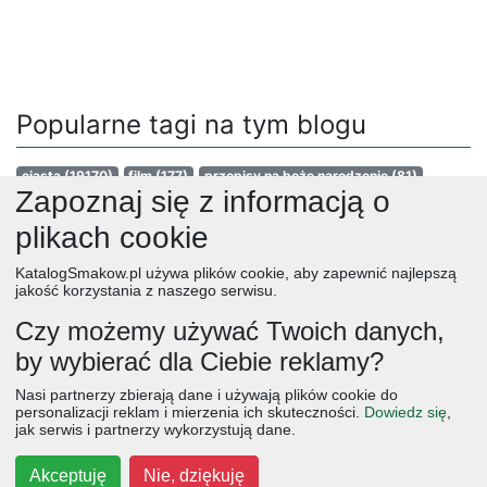
Popularne tagi na tym blogu
ciasta
(19170)
film
(177)
przepisy na boże narodzenie
(81)
Zapoznaj się z informacją o
przepisy na wielkanoc
(64)
blaszka 25x35cm
(45)
biszkopt z kremem
(50)
torty
(1940)
ciasta czekoladowe
(683)
plikach cookie
ciasta kruche
(567)
ciasteczka
(4404)
truskawki
(4023)
KatalogSmakow.pl używa plików cookie, aby zapewnić najlepszą
ciasta przekładane
(379)
ciasta bez pieczenia
(849)
jakość korzystania z naszego serwisu.
maliny
(2307)
bez glutenu
(4524)
ciasta z truskawkami
(16)
Czy możemy używać Twoich danych,
tortownica 23cm
(31)
bez miksera
(178)
serniki
(2282)
by wybierać dla Ciebie reklamy?
jablka
(3416)
obiad
ciasta
przepisy
desery
zupy
deser
śniadanie
Nasi partnerzy zbierają dane i używają plików cookie do
salatki
boże narodzenie
warzywa
wielkanoc
przekaski
personalizacji reklam i mierzenia ich skuteczności.
Dowiedz się
,
jak serwis i partnerzy wykorzystują dane.
dania główne
jajka
wegetariańskie
czekolada
kolacja
na słodko
kurczak
owoce
śniadania
dla dzieci
ciasto
Akceptuję
Nie, dziękuję