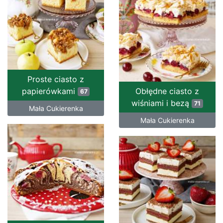
Proste ciasto z
papierówkami
Obłędne ciasto z
67
wiśniami i bezą
71
Mała Cukierenka
Mała Cukierenka