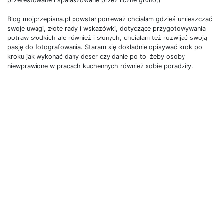
przetestowane i spałaszowane przez liczne grono;)
Blog mojprzepisna.pl powstał ponieważ chciałam gdzieś umieszczać
swoje uwagi, złote rady i wskazówki, dotyczące przygotowywania
potraw słodkich ale również i słonych, chciałam też rozwijać swoją
pasję do fotografowania. Staram się dokładnie opisywać krok po
kroku jak wykonać dany deser czy danie po to, żeby osoby
niewprawione w pracach kuchennych również sobie poradziły.