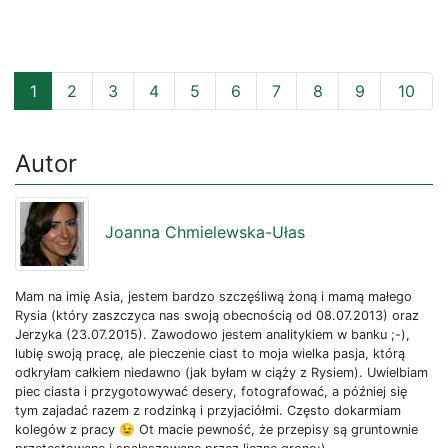
1
2
3
4
5
6
7
8
9
10
Autor
Joanna Chmielewska-Ułas
Mam na imię Asia, jestem bardzo szczęśliwą żoną i mamą małego
Rysia (który zaszczyca nas swoją obecnością od 08.07.2013) oraz
Jerzyka (23.07.2015). Zawodowo jestem analitykiem w banku ;-),
lubię swoją pracę, ale pieczenie ciast to moja wielka pasja, którą
odkryłam całkiem niedawno (jak byłam w ciąży z Rysiem). Uwielbiam
piec ciasta i przygotowywać desery, fotografować, a później się
tym zajadać razem z rodzinką i przyjaciółmi. Często dokarmiam
kolegów z pracy 😉 Ot macie pewność, że przepisy są gruntownie