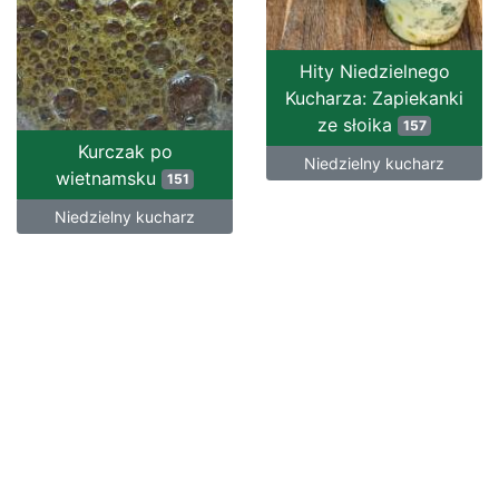
Hity Niedzielnego
Kucharza: Zapiekanki
ze słoika
157
Kurczak po
Niedzielny kucharz
wietnamsku
151
Niedzielny kucharz