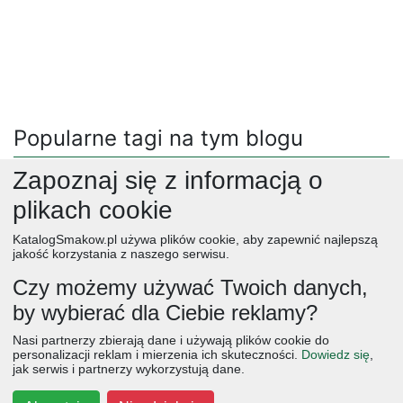
Popularne tagi na tym blogu
Zapoznaj się z informacją o
menu i przepisy
(164)
przepisy
(13350)
lunche
(111)
slajder
(29)
bez mięsa
(1044)
drob
(4047)
plikach cookie
menu na tydzień
(28)
w 30 minut
(15)
salatki
(7912)
KatalogSmakow.pl używa plików cookie, aby zapewnić najlepszą
kuchnia azjatycka
(472)
kuchnia włoska
(1849)
jakość korzystania z naszego serwisu.
kategoria-wpisow
(79)
w 15 minut
(119)
zupy
(9069)
Czy możemy używać Twoich danych,
z makaronem
(199)
do 30 minut
(21)
ryby i owoce morza
(1177)
by wybierać dla Ciebie reklamy?
do 15 minut
(34)
zapiekanki
(1962)
śniadania
(4998)
obiad
ciasta
przepisy
desery
zupy
deser
śniadanie
Nasi partnerzy zbierają dane i używają plików cookie do
salatki
boże narodzenie
warzywa
wielkanoc
przekaski
personalizacji reklam i mierzenia ich skuteczności.
Dowiedz się
,
jak serwis i partnerzy wykorzystują dane.
dania główne
jajka
wegetariańskie
czekolada
kolacja
na słodko
kurczak
owoce
śniadania
dla dzieci
ciasto