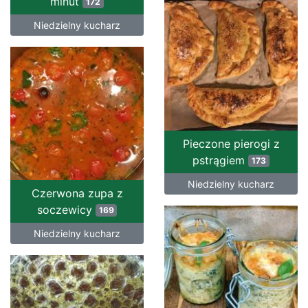
minut
172
Niedzielny kucharz
Pieczone pierogi z
pstrągiem
173
Niedzielny kucharz
Czerwona zupa z
soczewicy
169
Niedzielny kucharz