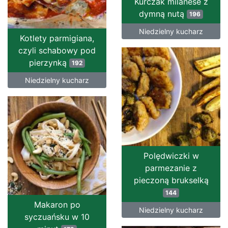
Kurczak milanese z
dymną nutą
196
Niedzielny kucharz
Kotlety parmigiana,
czyli schabowy pod
pierzynką
192
Niedzielny kucharz
Polędwiczki w
parmezanie z
pieczoną brukselką
144
Makaron po
Niedzielny kucharz
syczuańsku w 10