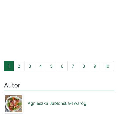
1
2
3
4
5
6
7
8
9
10
Autor
Agnieszka Jablonska-Twaróg