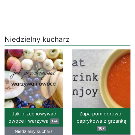
Niedzielny kucharz
Jak przechowywać
Zupa pomidorowo-
owoce i warzywa
paprykowa z grzanką
174
167
Niedzielny kucharz