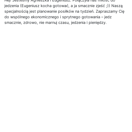
Hej! Jesteśmy Agnieszka i Eugeniusz. Połączyła nas miłość do
jedzenia (Eugeniusz kocha gotować, a ja smacznie zjeść ;)) Naszą
specjalnością jest planowanie posiłków na tydzień. Zapraszamy Cię
do wspólnego ekonomicznego i sprytnego gotowania – jedz
smacznie, zdrowo, nie marnuj czasu, jedzenia i pieniędzy.