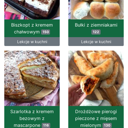
Biszkopt z kremem
Bułki z ziemniakami
chałwowym
150
122
Lekcje w kuchni
Lekcje w kuchni
Szarlotka z kremem
Drożdżowe pierogi
bezowym z
pieczone z mięsem
mascarpone
mielonym
116
130