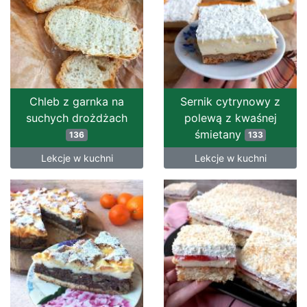
Chleb z garnka na
Sernik cytrynowy z
suchych drożdżach
polewą z kwaśnej
śmietany
136
133
Lekcje w kuchni
Lekcje w kuchni