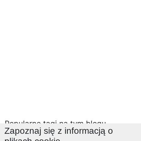
Popularne tagi na tym blogu
Zapoznaj się z informacją o
daniamiesne
obiad
(25567)
ciastaidesery
film
(177)