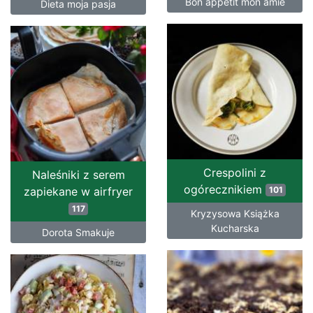
Bon appetit mon amie
Dieta moja pasja
Crespolini z
Naleśniki z serem
ogórecznikiem
zapiekane w airfryer
101
117
Kryzysowa Książka
Kucharska
Dorota Smakuje