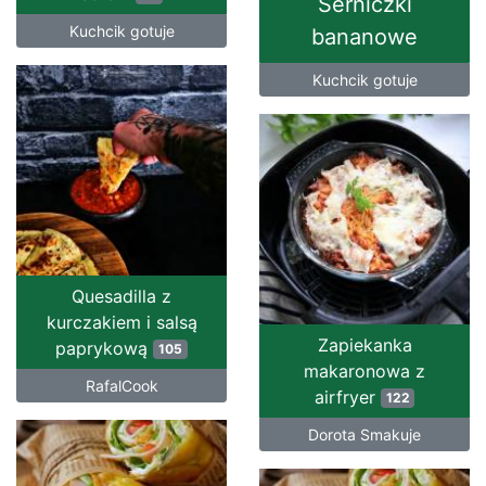
Serniczki
Kuchcik gotuje
bananowe
Kuchcik gotuje
Quesadilla z
kurczakiem i salsą
Zapiekanka
paprykową
105
makaronowa z
RafalCook
airfryer
122
Dorota Smakuje