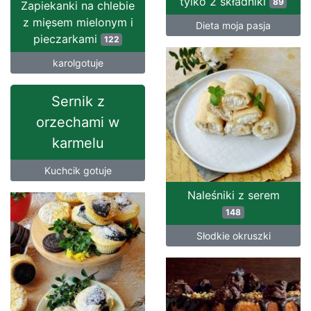
tylko 2 składniki
89
Zapiekanki na chlebie
z mięsem mielonym i
Dieta moja pasja
pieczarkami
122
karolgotuje
Sernik z
orzechami w
karmelu
Kuchcik gotuje
Naleśniki z serem
148
Słodkie okruszki