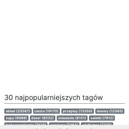
30 najpopularniejszych tagów
obiad
(25567)
ciasta
(19170)
przepisy
(13350)
desery
(12565)
zupy
(9069)
deser
(8532)
śniadanie
(8151)
salatki
(7912)
boże narodzenie
(7420)
warzywa
(7364)
wielkanoc
(7235)