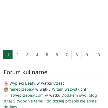
1
2
3
4
5
6
7
8
9
10
Forum kulinarne
Wypieki Beaty
w wątku
Cześć
fajneprzepisy
w wątku
Witam wszystkich!
latweprzepisy.com
w wątku
Dodałem swój blog
tutaj 2 tygodnie temu i do dzisiaj przepis nie został
dodany.