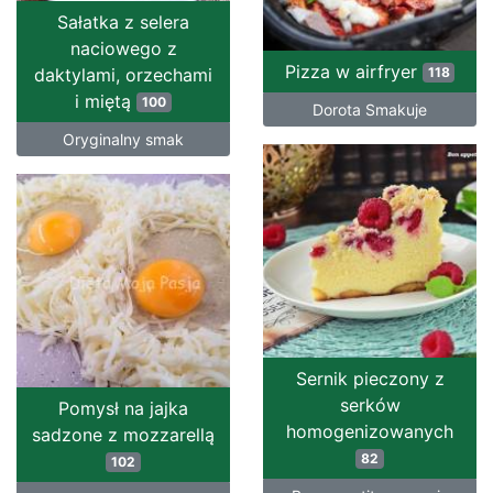
Sałatka z selera
naciowego z
Pizza w airfryer
daktylami, orzechami
118
i miętą
100
Dorota Smakuje
Oryginalny smak
Sernik pieczony z
serków
Pomysł na jajka
homogenizowanych
sadzone z mozzarellą
82
102