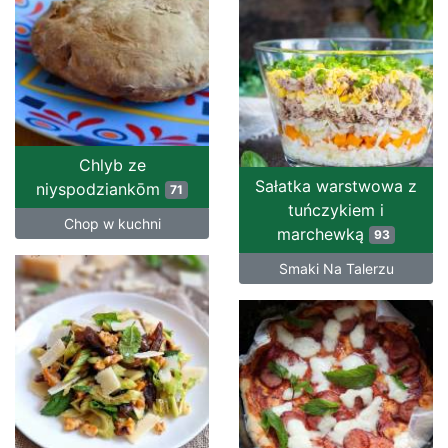
Chlyb ze
Sałatka warstwowa z
niyspodziankōm
71
tuńczykiem i
Chop w kuchni
marchewką
93
Smaki Na Talerzu