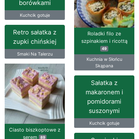
borówkami
Kuchcik gotuje
Retro sałatka z
Roladki filo ze
zupki chińskiej
szpinakiem i ricottą
49
Smaki Na Talerzu
Kuchnia w Słońcu
Skąpana
Sałatka z
makaronem i
pomidorami
suszonymi
Kuchcik gotuje
Ciasto biszkoptowe z
serem
89