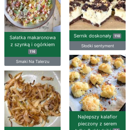
Sernik doskonały
110
Sałatka makaronowa
z szynką i ogórkiem
Słodki sentyment
116
Smaki Na Talerzu
Najlepszy kalafior
pieczony z serem