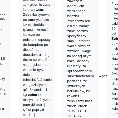
zawsze z
Prz
... - głównie zupy
dodatkiem
mię
i z archiwum.
wędzonego
mły
basy
Żeberka
typowo
boczku.
mły
bek
po amerykańsku
Zwłaszcza ten
szk
lekko słodkie.
ostatni nadaje
50 m
ku
(planuje wrzucić
zupie bardzo
cytr
jeszcze po
specyficzny
Żeb
polsku z kapustą
smak i aromat.
dok
o
do kompletu po
Warto również
myj
diecie). Ja
zwrócić uwagę
osu
o
dostałam trochę
na rodzaj użytej
Nac
 1,5
tłuste co widać
białej kiełbasy.
prz
y.
na zdjęciach ale
Niestety, ta
mięs
w sumie były
sprzedawana w
świ
dobre
supermarketach(...)wędzenia
pie
leży
(chociaż(...)sumie
pochodzi ze
Ukł
wolę azjatyckie
sztucznych
nac
odę,
;p). Składniki: 1
barwników, bo
żar
 nie
kg
żeberek
również
Mió
marynata: 1 łyżka
zepsujemy nasz
olej
papryki ostrej 1
żurek. Żurek
zal
y a
łyżka papryki
2015-03-31
dok
słodkiej
11:04:55