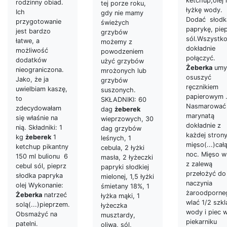
ketchup,olej i
rodzinny obiad.
tej porze roku,
łyżkę wody.
Ich
gdy nie mamy
Dodać słodk
przygotowanie
świeżych
paprykę, piep
jest bardzo
grzybów
sól.Wszystk
łatwe, a
możemy z
dokładnie
możliwość
powodzeniem
połączyć.
dodatków
użyć grzybów
Żeberka
umyć
nieograniczona.
mrożonych lub
osuszyć
Jako, że ja
grzybów
ręcznikiem
uwielbiam kaszę,
suszonych.
papierowym 
to
SKŁADNIKI: 60
Nasmarować
zdecydowałam
dag
żeberek
marynatą
się właśnie na
wieprzowych, 30
dokładnie z
nią. Składniki: 1
dag grzybów
każdej stron
kg
żeberek
1
leśnych, 1
mięso(...)cał
ketchup pikantny
cebula, 2 łyżki
noc. Mięso w
150 ml bulionu 6
masła, 2 łyżeczki
z zalewą
cebul sól, pieprz
papryki słodkiej
przełożyć do
słodka papryka
mielonej, 1,5 łyżki
naczynia
olej Wykonanie:
śmietany 18%, 1
żaroodporne
Żeberka
natrzeć
łyżka mąki, 1
wlać 1/2 szkl
solą(...)pieprzem.
łyżeczka
wody i piec 
Obsmażyć na
musztardy,
piekarniku
patelni.
oliwa, sól,