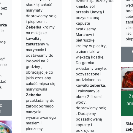
czosnku(...)szczypta
o
słodkiej całość
węd
kminku sól
 bez
marynaty
boc
przepis Umytą i
Co
doprawiamy solą
ceb
oczyszczoną
i pieprzem .
ząb
kapustę
erka
Żeberka
kroimy
ziel
szatkujemy.
ie
na mniejsze
liść
Marchew i
kawałki ,
piep
pietruszkę
odę.
zanurzamy w
kroimy w plastry,
,
marynacie i
a ziemniaki w
odstawiamy do
większą kostkę.
nąć
lodówki na 2
Do garnka
enne
godziny ,
wkładamy umyte,
obracając je co
oczyszczone i
m
jakiś czas aby
podzielone na
odać
całość mięsa się
kawałki
żeberka
,
k
.
marynowała .
i zalewamy je
Żeberka
Ż
około 2 litrami
przekładamy do
wody,
am
z
żaroodpornego
doprawiamy solą
m
naczynia
. Dodajemy
wysmarowanego
poszatkowaną
masłem i
Skła
kapustę i
pieczemy
żeb
pokrojone