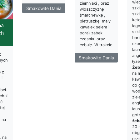
wie
ziemniaki , oraz
szkl
Smakowite Dania
włoszczyznę
szk
(marchewkę ,
ket
pietruszkę, mały
na
łag
kawałek selera i
szk
ch
pora) ząbek
bar
czosnku oraz
czos
cebulę. W trakcie
laur
z
angi
Smakowite Dania
nych
łyże
Żeb
ę z
na 
 i
kaw
do g
bci.
wod
chni
ziel
źć
angi
tej
laur
got
 na
żeb
20 
obg
, na
prz