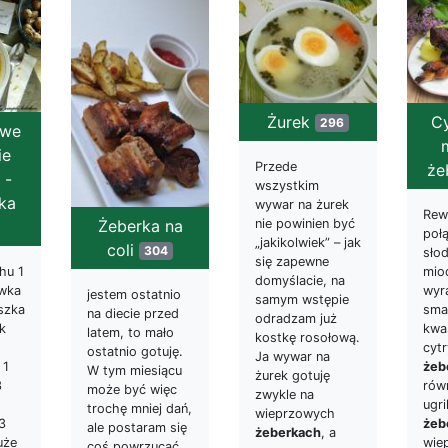
Żurek
C
296
owe
ie
Przede
że
 -
wszystkim
ka
wywar na żurek
Rew
Żeberka na
nie powinien być
poł
„jakikolwiek” – jak
coli
304
sło
się zapewne
mio
hu 1
domyślacie, na
wyr
wka
jestem ostatnio
samym wstępie
sma
uszka
na diecie przed
odradzam już
kwa
k
latem, to mało
kostkę rosołową.
cytr
ostatnio gotuję.
Ja wywar na
żeb
 1
W tym miesiącu
żurek gotuję
rów
3
może być więc
zwykle na
ugri
trochę mniej dań,
wieprzowych
żeb
3
ale postaram się
żeberkach
, a
wie
uże
coś powrzucać