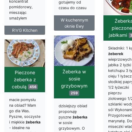
koncentrat
gotujemy od
pomidorowy,
czasu do czasu
mieszając
smażyłem
W kuchennym
Żeberk
oknie Ewy
pieczone
R'n'G Kitchen
jabłkami
Składniki: 1 k
żeberek
wieprzowych
jabłka 2 łyżki
ketchupu 3 ły
Żeberka w
Pieczone
oleju 1 łyżec
sosie
żeberka z
słodkiej papr
grzybowym
cebulą
456
1/2 łyżeczki
259
pieprzu
ziołowego 1/
macie pomysłu
szklanki wod
na obiad? Mam
dzisiejszy obiad
sól Wykonani
go dla Was.
proponuję
Przygotować
Pyszne, soczyste
pyszne
żeberka
marynatę. Do
i miękkie
żeberka
w sosie
miseczki wla
- idealne na
grzybowym. O