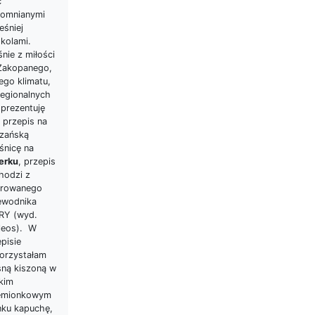
c
omnianymi
eśniej
skolami.
nie z miłości
Zakopanego,
ego klimatu,
regionalnych
 prezentuję
 przepis na
rzańską
śnicę na
erku
, przepis
hodzi z
strowanego
ewodnika
RY (wyd.
ileos). W
pisie
orzystałam
sną kiszoną w
lkim
emionkowym
nku kapuchę,