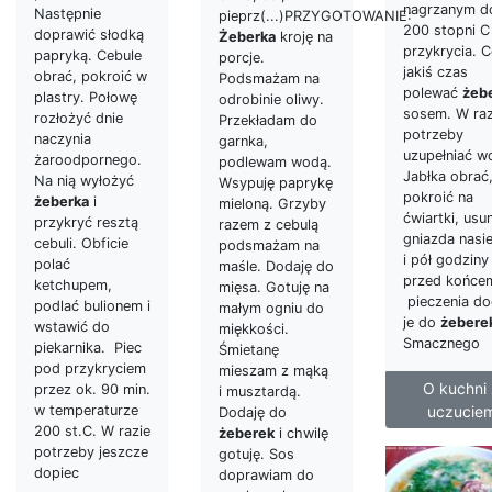
nagrzanym d
Następnie
pieprz(...)PRZYGOTOWANIE:
200 stopni C
doprawić słodką
Żeberka
kroję na
przykrycia. 
papryką. Cebule
porcje.
jakiś czas
obrać, pokroić w
Podsmażam na
polewać
żeb
plastry. Połowę
odrobinie oliwy.
sosem. W raz
rozłożyć dnie
Przekładam do
potrzeby
naczynia
garnka,
uzupełniać w
żaroodpornego.
podlewam wodą.
Jabłka obrać
Na nią wyłożyć
Wsypuję paprykę
pokroić na
żeberka
i
mieloną. Grzyby
ćwiartki, usu
przykryć resztą
razem z cebulą
gniazda nasi
cebuli. Obficie
podsmażam na
i pół godziny
polać
maśle. Dodaję do
przed końce
ketchupem,
mięsa. Gotuję na
pieczenia d
podlać bulionem i
małym ogniu do
je do
żebere
wstawić do
miękkości.
Smacznego
piekarnika. Piec
Śmietanę
pod przykryciem
mieszam z mąką
O kuchni 
przez ok. 90 min.
i musztardą.
w temperaturze
uczucie
Dodaję do
200 st.C. W razie
żeberek
i chwilę
potrzeby jeszcze
gotuję. Sos
dopiec
doprawiam do