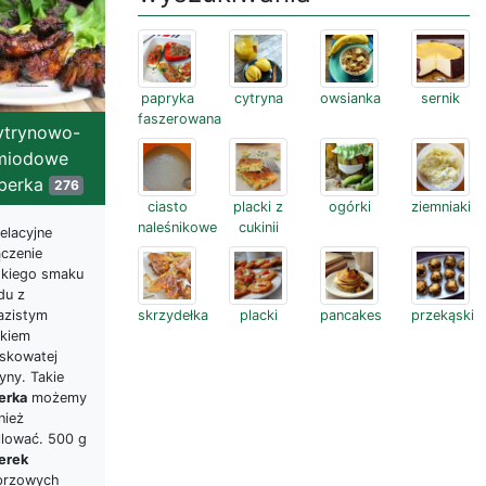
papryka
cytryna
owsianka
sernik
faszerowana
ytrynowo-
miodowe
berka
276
ciasto
placki z
ogórki
ziemniaki
naleśnikowe
cukinii
elacyjne
ączenie
dkiego smaku
du z
azistym
skrzydełka
placki
pancakes
przekąski
kiem
skowatej
yny. Takie
erka
możemy
nież
llować. 500 g
erek
przowych