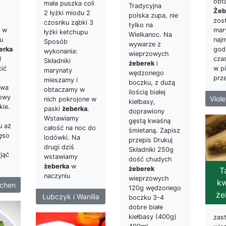
obt
mała puszka coli
Tradycyjna
Żeb
2 łyżki miodu 2
polska zupa, nie
zos
czosnku ząbki 3
tylko na
mar
e w
łyżki ketchupu
Wielkanoc. Na
najm
u
Sposób
wywarze z
god
erka
wykonania:
wieprzowych
cza
l
Składniki
żeberek
i
w pi
ić
marynaty
wędzonego
prz
mieszamy i
boczku, z dużą
ywa
obtaczamy w
ilością białej
rowy
Viol
nich pokrojone w
kiełbasy,
kie.
paski
żeberka
.
doprawiony
Wstawiamy
gęstą kwaśną
u aż
całość na noc do
śmietaną. Zapisz
ęso
lodówki. Na
przepis Drukuj
drugi dziś
Składniki 250g
jąć
wstawiamy
dość chudych
żeberka
w
żeberek
T
naczyniu
wieprzowych
kw
tchen
120g wędzonego
że
Lubczyk i Wanilia
boczku 3-4
dobre białe
kiełbasy (400g)
zas