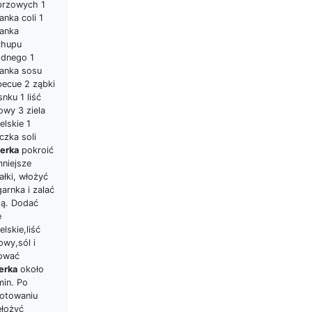
przowych 1
anka coli 1
lanka
chupu
odnego 1
lanka sosu
becue 2 ząbki
nku 1 liść
owy 3 ziela
elskie 1
czka soli
erka
pokroić
mniejsze
ałki, włożyć
arnka i zalać
ą. Dodać
e
elskie,liść
owy,sól i
ować
erka
około
min. Po
otowaniu
ełożyć