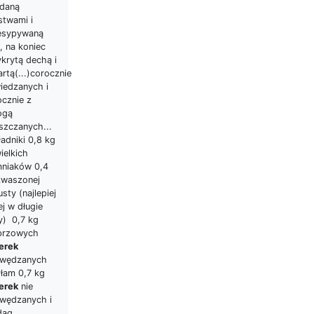
adaną
stwami i
esypywaną
, na koniec
krytą dechą i
rtą(...)corocznie
iedzanych i
ocznie z
ogą
szczanych...
adniki 0,8 kg
ielkich
mniaków 0,4
kwaszonej
sty (najlepiej
ej w długie
y) 0,7 kg
przowych
erek
wędzanych
yłam 0,7 kg
erek
nie
wędzanych i
dag