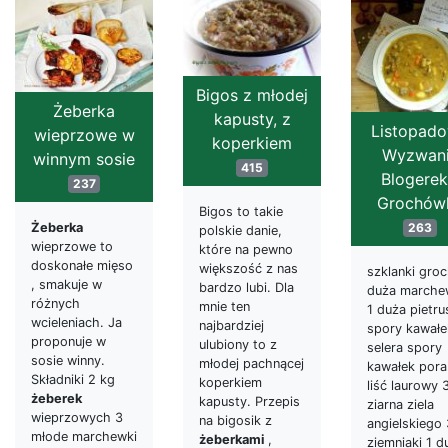
Bigos z młodej
Żeberka
kapusty, z
Listopad
wieprzowe w
koperkiem
Wyzwan
winnym sosie
415
Blogerek
237
Grochów
Bigos to takie
Żeberka
263
polskie danie,
wieprzowe to
które na pewno
doskonałe mięso
większość z nas
szklanki groc
, smakuje w
bardzo lubi. Dla
duża marche
różnych
mnie ten
1 duża pietr
wcieleniach. Ja
najbardziej
spory kawałe
proponuje w
ulubiony to z
selera spory
sosie winny.
młodej pachnącej
kawałek pora
Składniki 2 kg
koperkiem
liść laurowy 
żeberek
kapusty. Przepis
ziarna ziela
wieprzowych 3
na bigosik z
angielskiego 
młode marchewki
żeberkami
,
ziemniaki 1 d