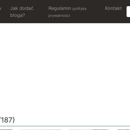
w
Jak dodać
Regulamin
Kontakt
polityka
bloga?
prywatności
/187)