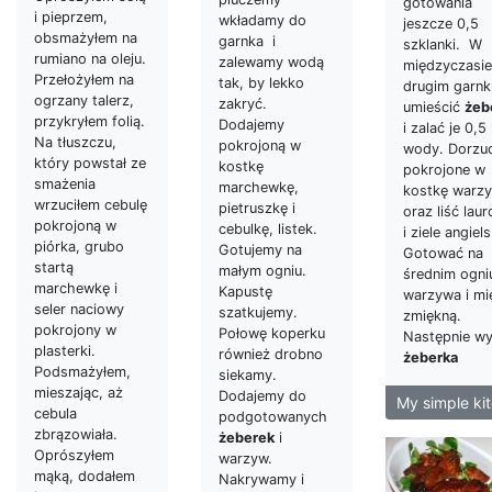
gotowania
i pieprzem,
wkładamy do
jeszcze 0,5
obsmażyłem na
garnka i
szklanki. W
rumiano na oleju.
zalewamy wodą
międzyczasi
Przełożyłem na
tak, by lekko
drugim garnk
ogrzany talerz,
zakryć.
umieścić
żeb
przykryłem folią.
Dodajemy
i zalać je 0,5 
Na tłuszczu,
pokrojoną w
wody. Dorzuc
który powstał ze
kostkę
pokrojone w
smażenia
marchewkę,
kostkę warz
wrzuciłem cebulę
pietruszkę i
oraz liść lau
pokrojoną w
cebulkę, listek.
i ziele angiels
piórka, grubo
Gotujemy na
Gotować na
startą
małym ogniu.
średnim ogni
marchewkę i
Kapustę
warzywa i mi
seler naciowy
szatkujemy.
zmiękną.
pokrojony w
Połowę koperku
Następnie wy
plasterki.
również drobno
żeberka
Podsmażyłem,
siekamy.
mieszając, aż
Dodajemy do
My simple ki
cebula
podgotowanych
zbrązowiała.
żeberek
i
Oprószyłem
warzyw.
mąką, dodałem
Nakrywamy i