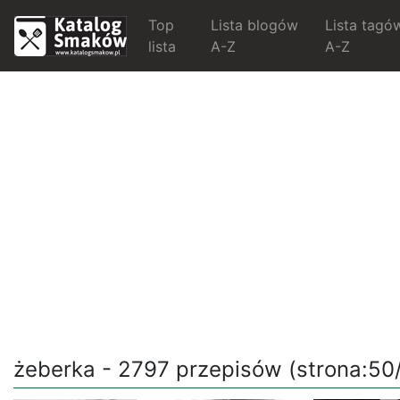
Top
Lista blogów
Lista tagó
lista
A-Z
A-Z
żeberka - 2797 przepisów (strona:50