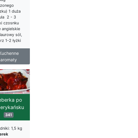
zonego
zku) 1 duża
ula 2 - 3
ki czosnku
e angielskie
 laurowy sól,
rz 1-2 łyżki
Kuchenne
aromaty
eberka po
erykańsku
341
dniki: 1,5 kg
erek