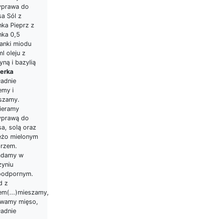
yprawa do
sa Sól z
nka Pieprz z
nka 0,5
lanki miodu
l oleju z
yną i bazylią
erka
ładnie
emy i
szamy.
ieramy
yprawą do
a, solą oraz
eżo mielonym
przem.
adamy w
zyniu
oodpornym.
d z
em(...)mieszamy,
ewamy mięso,
ładnie