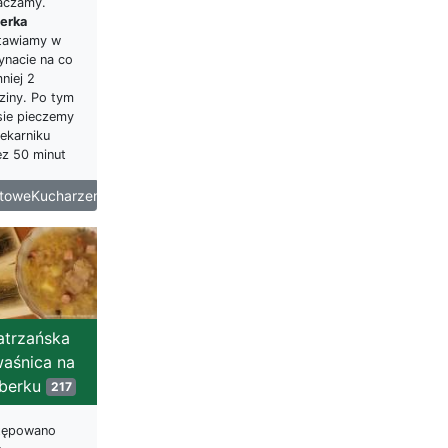
aczamy.
erka
tawiamy w
ynacie na co
niej 2
ziny. Po tym
sie pieczemy
ekarniku
ez 50 minut
etoweKucharzenie
atrzańska
aśnica na
berku
217
tępowano