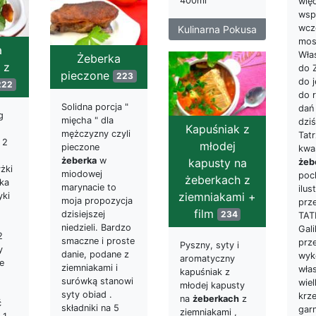
400ml
wię
wsp
wcz
Kulinarna Pokusa
mo
a
Właś
Żeberka
 z
do 
pieczone
223
do j
222
do 
Solidna porcja "
dań
g
mięcha " dla
dziś
Kapuśniak z
mężczyzny czyli
Tat
 2
młodej
pieczone
kwa
żeberka
w
kapusty na
żeb
żki
miodowej
poc
żeberkach z
zka
marynacie to
ilu
ziemniakami +
yki
moja propozycja
prz
film
dzisiejszej
234
TAT
niedzieli. Bardzo
Gal
2
smaczne i proste
prze
Pyszny, syty i
y
danie, podane z
wyk
aromatyczny
e
ziemniakami i
wła
kapuśniak z
surówką stanowi
wie
młodej kapusty
syty obiad .
krz
na
żeberkach
z
ć
składniki na 5
gar
ziemniakami ,