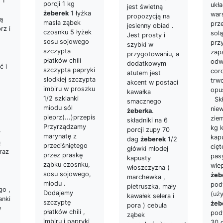
 1
porcji 1 kg
ukł
jest świetną
żeberek
1 łyżka
war
propozycją na
ą
masła ząbek
prz
jesienny obiad .
rz i
czosnku 5 łyżek
solą
Jest prosty i
o
sosu sojowego
przy
szybki w
szczypta
zapa
przygotowaniu, a
płatków chili
odw
dodatkowym
 i
szczypta papryki
cor
atutem jest
słodkiej szczypta
trw
akcent w postaci
imbiru w proszku
opu
kawałka
.
1/2 szklanki
Skł
smacznego
miodu sól
niew
żeberka
.
pieprz(...)przepis
zie
składniki na 6
Przyrządzamy
kg 
porcji zupy 70
y
marynatę z
kapu
dag
żeberek
1/2
ą
przeciśniętego
cięt
główki młodej
raz
przez praskę
pas
kapusty
ząbku czosnku,
wie
włoszczyzna (
sosu sojowego,
żeb
marchewka ,
miodu .
pod
pietruszka, mały
go ,
Dodajemy
(uż
kawałek selera i
anki
szczyptę
żeb
pora ) cebula
w
płatków chili ,
pod
ząbek
imbiru i papryki
30 