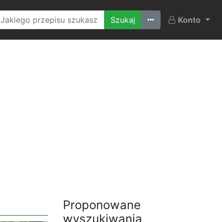
Ostatnio szukane
Konto
Proponowane
wyszukiwania