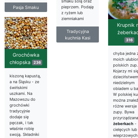
smaku solą oraz
Pasja Smaku
pieprzem. Podaję
z ryżem lub
ziemniakami
Krupnik 
Tradycyjna
żeberka
kuchnia Kasi
316
chyba jedna 
Grochówka
moich ulubio
chłopska
236
polskich zup.
Kojarzy mi si
kiszoną kapustą,
dzieciństwem
a na Śląsku - ze
niedzielnym
świńskimi
obiadem u ba
uszkami. Na
W polskiej ku
Mazowszu do
można znale
grochówki
różne wersje 
tradycyjnie
zupy. Bywa
dodaje się
przyrządzana
pęczak, i tak
żeberkach
-
właśnie robię
cielęcych lub
swoją. Składniki
wieprzowych