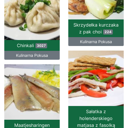
Skrzydełka kurczaka
z pak choi
224
Kulinarna Pokusa
Chinkali
3027
Kulinarna Pokusa
Sałatka z
holenderskiego
Maatjesharingen
matjasa z fasolką