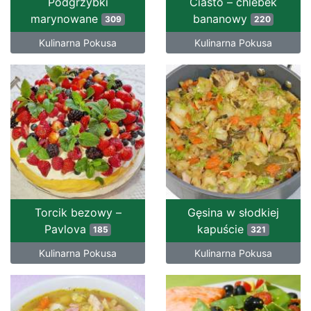
Podgrzybki
Ciasto – chlebek
marynowane
bananowy
309
220
Kulinarna Pokusa
Kulinarna Pokusa
Torcik bezowy –
Gęsina w słodkiej
Pavlova
kapuście
185
321
Kulinarna Pokusa
Kulinarna Pokusa