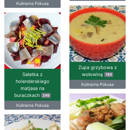
Kulinarna Pokusa
Zupa grzybowa z
Sałatka z
wołowiną
193
holenderskiego
Kulinarna Pokusa
matjasa na
buraczkach
245
Kulinarna Pokusa