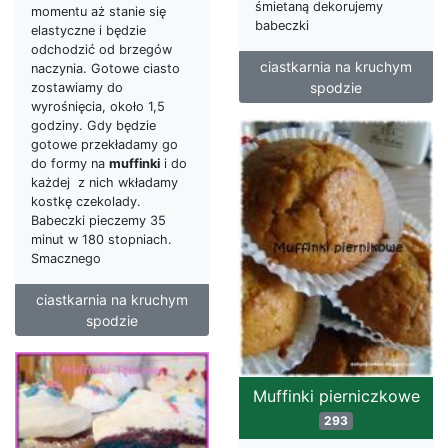
śmietaną dekorujemy
momentu aż stanie się
babeczki
elastyczne i będzie
odchodzić od brzegów
ciastkarnia na kruchym
naczynia. Gotowe ciasto
spodzie
zostawiamy do
wyrośnięcia, około 1,5
godziny. Gdy będzie
gotowe przekładamy go
do formy na
muffinki
i do
każdej z nich wkładamy
kostkę czekolady.
Babeczki pieczemy 35
minut w 180 stopniach.
Smacznego
ciastkarnia na kruchym
spodzie
Muffinki pierniczkowe
293