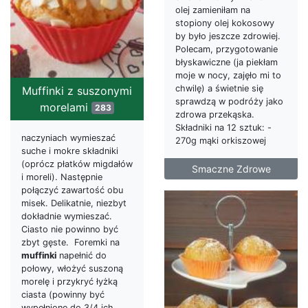
olej zamieniłam na
stopiony olej kokosowy
by było jeszcze zdrowiej.
Polecam, przygotowanie
błyskawiczne (ja piekłam
moje w nocy, zajęło mi to
chwilę) a świetnie się
Muffinki z suszonymi
sprawdzą w podróży jako
morelami
283
zdrowa przekąska.
Składniki na 12 sztuk: -
naczyniach wymieszać
270g mąki orkiszowej
suche i mokre składniki
(oprócz płatków migdałów
Smaczne Zdrowe
i moreli). Następnie
połączyć zawartość obu
misek. Delikatnie, niezbyt
dokładnie wymieszać.
Ciasto nie powinno być
zbyt gęste. Foremki na
muffinki
napełnić do
połowy, włożyć suszoną
morelę i przykryć łyżką
ciasta (powinny być
wypełnione do 3/4 ich