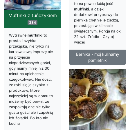
to na pewno lubią jeść
muffinki
, a dzięki
dodatkowi przyprawy do
Muffinki z tuńczykiem
piernika chętnie je zjedzą,
334
pozostając w klimacie
świątecznym. Porcja na ok
Wytrawne
muffinki
to
22 szt. Źródło . Czytaj
prosta i szybka
więcej
przekąska, nie tylko na
karnawałową imprezę ale
Bernika - moj kulinarny
na przyjęcie
pamietnik
niepodziewanych gości,
gdy mamy mniej niż 30
minut na upichcenie
czegokolwiek. Nie dość,
że robi się je szybko z
produktów, które
najczęściej są w domu to
możemy być pewni, że
zaspokoją one nie tylko
gusta gości ale i zapełnią
ich żołądki. Bo kto nie
kocha