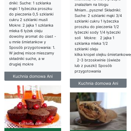
dniki: Suche: 1 szklanka
znalazłam na blogu
mąki 1 łyżeczka proszku
Mniam...pyszne! Składniki:
do pieczenia 0,5 szklanki
Suche: 2 szklanki mąki 3/4
cukru 2 szklanki musli
szklanki cukru 1 łyżeczka
Mokre: 2 jajka 1 szklanka
proszku do pieczenia 1/2
mleka 6 łyżek oleju
łyżeczki sody 1/4 łyżeczki
dowolny aromat do ciast -
soli Mokre: 2 jajka 1
u mnie śmietankow y
szklanka mleka 1/2
Sposób przygotowania: 1.
szklanki oleju
W jednej misce mieszamy
kilka kropel olejku śmietankow
składniki suche, a w
2-3 brzoskwinie (świeże
drugiej mokre
lub z puszki) Sposób
przygotowania
Kuchnia domowa Ani
Kuchnia domowa Ani