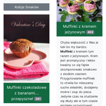
Kolizje Smaków
Muffinki z kremem
jeżynowym
403
Chyba większość z Was je
lubi bo my bardzo.
Muffinki
z kremem tym
razem z jeżynowym. Krem
jest aromatyczny i lekko
kwaśny co się fajnie
skomponowało smakowo
z słodkim ciastem.
Przygotowanie muffinek
to chwila bo mieszamy
Muffinki czekoladowe
suche składniki, dodajemy
mokre i siup do pieca.
z bananami....
Jedynie czas na studzenie
przepyszne!
261
się dłuży ale w tym czasie
możemy przygotować