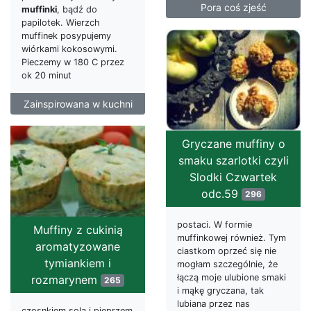
Pora coś zjeść
muffinki
, bądź do
papilotek. Wierzch
muffinek posypujemy
wiórkami kokosowymi.
Pieczemy w 180 C przez
ok 20 minut
Zainspirowana w kuchni
Gryczane muffiny o
smaku szarlotki czyli
Slodki Czwartek
odc.59
296
postaci. W formie
Muffiny z cukinią
muffinkowej również. Tym
aromatyzowane
ciastkom oprzeć się nie
tymiankiem i
mogłam szczególnie, że
łączą moje ulubione smaki
rozmarynem
265
i mąkę gryczana, tak
lubiana przez nas
czosnkiem solą i pieprzem