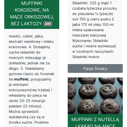
MUFFINKI
Składniki: 225 g mąki 1
czubata łyżeczka proszku
KOKOSOWE, NA
do pieczenia ½ łyżeczki
MĄCE ORKISZOWEJ,
soli 150 g cukru pudru 2
BEZ LAKTOZY
381
jajka 170 ml oleju 150 ml
mleka opakowanie
mieszanki keksowej
masło), cukier, jajka,
Wykonanie: Składniki
ekstrakt waniliowy i mleko
suche i mokre wymieszać
kokosowe. 4. Dodajemy
w osobnych naczyniach.
suche składniki do
Składniki mokre
mokrych mieszając je
dokładnie, jednak nie za
Pasja Smaku
długo. 5. Nakładamy
gotowe ciasto do foremek
na
muffinki
, posypujemy
je wiórkami
kokosowymi(nie trzeba) i
wkładamy do pieca na
około 20-25 minut(ja
piekłam 22 minuty).
Można sprawdzić
wykałaczką czy są w
MUFFINKI Z NUTELLĄ
środku suche. Powinno
I KAKAO NA MĄCE