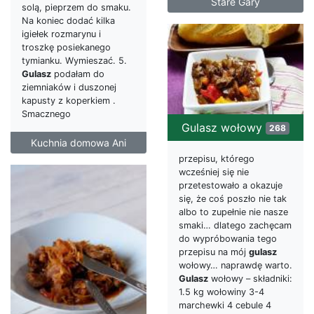
Stare Gary
solą, pieprzem do smaku.
Na koniec dodać kilka
igiełek rozmarynu i
troszkę posiekanego
tymianku. Wymieszać. 5.
Gulasz
podałam do
ziemniaków i duszonej
kapusty z koperkiem .
Smacznego
Gulasz wołowy
268
Kuchnia domowa Ani
przepisu, którego
wcześniej się nie
przetestowało a okazuje
się, że coś poszło nie tak
albo to zupełnie nie nasze
smaki… dlatego zachęcam
do wypróbowania tego
przepisu na mój
gulasz
wołowy… naprawdę warto.
Gulasz
wołowy – składniki:
1.5 kg wołowiny 3-4
marchewki 4 cebule 4