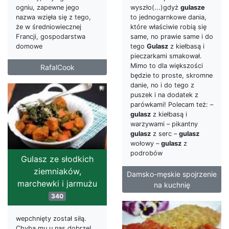
ogniu, zapewne jego
wyszło(...)gdyż
gulasze
nazwa wzięła się z tego,
to jednogarnkowe dania,
że w średniowiecznej
które właściwie robią się
Francji, gospodarstwa
same, no prawie same i do
domowe
tego
Gulasz
z kiełbasą i
pieczarkami smakował.
Mimo to dla większości
RafalCook
będzie to proste, skromne
danie, no i do tego z
puszek i na dodatek z
parówkami! Polecam też: –
gulasz
z kiełbasą i
warzywami – pikantny
gulasz
z serc –
gulasz
wołowy –
gulasz
z
podrobów
Gulasz ze słodkich
ziemniaków,
Damsko-męskie spojrzenie
marchewki i jarmużu
na kuchnię
340
wepchnięty został siłą.
Chyba mu u nas dobrze!