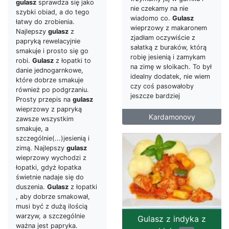
gulasz
sprawdza się jako
nie czekamy na nie
szybki obiad, a do tego
wiadomo co.
Gulasz
łatwy do zrobienia.
wieprzowy z makaronem
Najlepszy
gulasz
z
zjadłam oczywiście z
papryką rewelacyjnie
sałatką z buraków, którą
smakuje i prosto się go
robię jesienią i zamykam
robi.
Gulasz
z łopatki to
na zimę w słoikach. To był
danie jednogarnkowe,
idealny dodatek, nie wiem
które dobrze smakuje
czy coś pasowałoby
również po podgrzaniu.
jeszcze bardziej
Prosty przepis na
gulasz
wieprzowy z papryką
Kardamonovy
zawsze wszystkim
smakuje, a
szczególnie(...)jesienią i
zimą. Najlepszy
gulasz
wieprzowy wychodzi z
łopatki, gdyż łopatka
świetnie nadaje się do
duszenia.
Gulasz
z łopatki
, aby dobrze smakował,
musi być z dużą ilością
warzyw, a szczególnie
Gulasz z indyka z
ważna jest papryka.