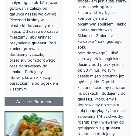
dodatkiem jest tutaj starty
małym ogniu ok 1.5h (czas
na oczkach ogórek
gotowania zależy od
kiszony, który fajnie
gatunku naszej wołowiny).
komponuje się z
Pieczarki kroimy w
pikantnym sosikiem i lekko
plasterki dorzucamy do
słodką marchewką ...
mięsa. Od czasu do czasu
Składniki: 2 piersi z
mieszamy, aby uniknąć
kurczaka 1 szkl gęstego
przypalenia
gulaszu
. Pod
soku
koniec gotowania
pomidorowego(...)liść
dodajemy łyżeczkę
laurowy, ziele angielskie i
przecieru pomidorowego
dusimy pod przykryciem
oraz doprawiamy do
ok 30 minut. Po tym
smaku. Podajemy
czasie mięso powinno już
obowiązkowo z kaszą i
być miękkie. Ogórki
buraczkami albo ogórkiem
kiszone ścieramy na tarce
kiszonym
na oczkach i dodajemy do
gulaszu
. Próbujemy i
Walijskie Pichcenie
doprawiamy do smaku
solą i papryką. Łyżkę mąki
zalewamy 1/4 szkl wody,
rozrabiamy i wlewamy do
gotującego się
gulaszu
.
Na koniec dodajemy