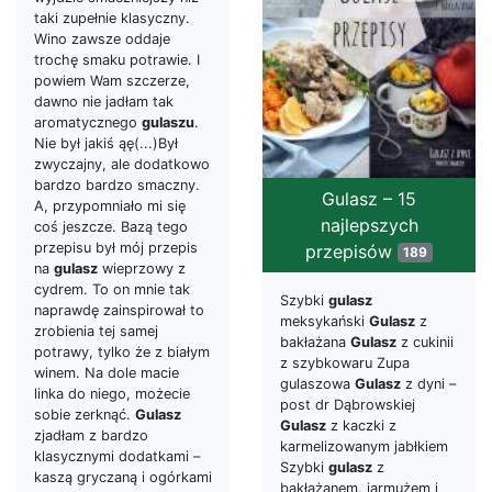
taki zupełnie klasyczny.
Wino zawsze oddaje
trochę smaku potrawie. I
powiem Wam szczerze,
dawno nie jadłam tak
aromatycznego
gulaszu
.
Nie był jakiś ąę(...)Był
zwyczajny, ale dodatkowo
bardzo bardzo smaczny.
Gulasz – 15
A, przypomniało mi się
najlepszych
coś jeszcze. Bazą tego
przepisu był mój przepis
przepisów
189
na
gulasz
wieprzowy z
cydrem. To on mnie tak
Szybki
gulasz
naprawdę zainspirował to
meksykański
Gulasz
z
zrobienia tej samej
bakłażana
Gulasz
z cukinii
potrawy, tylko że z białym
z szybkowaru Zupa
winem. Na dole macie
gulaszowa
Gulasz
z dyni –
linka do niego, możecie
post dr Dąbrowskiej
sobie zerknąć.
Gulasz
Gulasz
z kaczki z
zjadłam z bardzo
karmelizowanym jabłkiem
klasycznymi dodatkami –
Szybki
gulasz
z
kaszą gryczaną i ogórkami
bakłażanem, jarmużem i