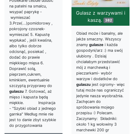
Posiekane cebule udusić
na patelni na smalcu,
wsypać paprykę -
Gulasz z warzywami i
wymieszać
kaszą.
382
3.Prze(...)pomidorowy ,
pokrojony czosnek-
Obiad może i banalny, ale
wymieszać 5. Kapustę
jakże smaczny. Wszyscy
wypłukać , jeśli kwaśna,
znamy
gulasze
i każda
albo tylko dobrze
gospodyni/arz :) ma swój
odcisnąć, posiekać ,
ulubiony . Dzisiaj
dodać do prawie
chciałabym przedstawić
miękkiego mięsa 6.
mój z marchewką i
Doprawić solą,
pieczarkami- wybór
pieprzem,cukrem,
warzyw i dodatków do
kminkiem, ewentualnie
gulaszu
jest ogromy- więc
szczyptą przyprawy do
tutaj może nas ograniczyć
gulaszu
7. Gotować, aż
jedynie nasza wyobraźnia.
mięso i kapusta będą
Zachęcam do
miękkie. Inspiracja
spróbowania mojego
- "Szybki obiad z jednego
przepisu :) Polecam.
garnka" Według mnie nie
Zaczynamy: Składniki:
jest to danie zbyt szybkie
około 1 kg wołowiny 3
do przygotowania
marchewki 200 gr