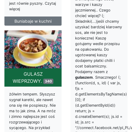
jest równie pyszny. Czytaj
warzyw i kaszy
więcej
jęczmiennej.. Czego
chcieć więcej? (;
Buniabaje w kuchni
Składniki(...)jeśli chcemy
uzyskać bardziej klarowny
sos, ale nie jest to
konieczne) Kaszę
gotujemy wedle przepisu
na opakowaniu. Do
ugotowanej kaszy
dodajemy płatki chilli i
ocet balsamiczny.
Podajemy razem z
GULASZ
gulaszem
. Smacznego! (;
WIEPRZOWY.
340
(function(d, s, id) { var js,
fjs =
d.getElementsByTagName(s)
żółwim tempem. Słyszysz
[0]; if
sygnał karetki, ale nawet
(d.getElementById(id))
ona się nie pospieszy. Nie
return; js =
ma to jak zima. A na mróz
d.createElement(s); js.id =
i zimno najlepsze jest coś
id; js.src =
rozgrzewającego i
"//connect.facebook.net/pl_PL/a
sycącego. Na przykład