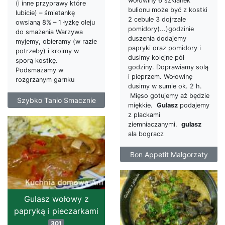
wołowiny 6 szklanek
(i inne przyprawy które
bulionu może być z kostki
lubicie) – śmietankę
2 cebule 3 dojrzałe
owsianą 8% – 1 łyżkę oleju
pomidory(...)godzinie
do smażenia Warzywa
duszenia dodajemy
myjemy, obieramy (w razie
papryki oraz pomidory i
potrzeby) i kroimy w
dusimy kolejne pół
sporą kostkę.
godziny. Doprawiamy solą
Podsmażamy w
i pieprzem. Wołowinę
rozgrzanym garnku
dusimy w sumie ok. 2 h.
Mięso gotujemy aż będzie
Szybko Tanio Smacznie
miękkie.
Gulasz
podajemy
z plackami
ziemniaczanymi.
gulasz
ala bogracz
Bon Appetit Małgorzaty
Gulasz wołowy z
papryką i pieczarkami
301