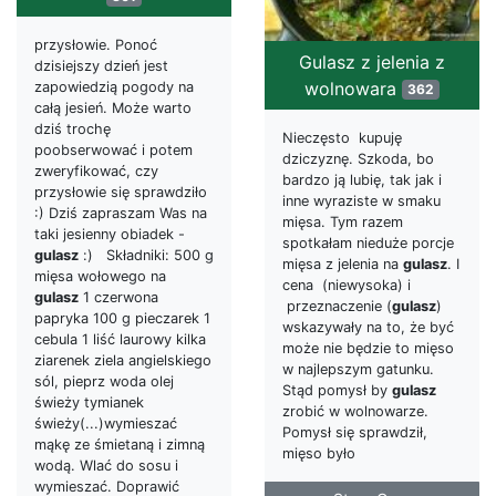
przysłowie. Ponoć
Gulasz z jelenia z
dzisiejszy dzień jest
wolnowara
zapowiedzią pogody na
362
całą jesień. Może warto
dziś trochę
Nieczęsto kupuję
poobserwować i potem
dziczyznę. Szkoda, bo
zweryfikować, czy
bardzo ją lubię, tak jak i
przysłowie się sprawdziło
inne wyraziste w smaku
:) Dziś zapraszam Was na
mięsa. Tym razem
taki jesienny obiadek -
spotkałam nieduże porcje
gulasz
:) Składniki: 500 g
mięsa z jelenia na
gulasz
. I
mięsa wołowego na
cena (niewysoka) i
gulasz
1 czerwona
przeznaczenie (
gulasz
)
papryka 100 g pieczarek 1
wskazywały na to, że być
cebula 1 liść laurowy kilka
może nie będzie to mięso
ziarenek ziela angielskiego
w najlepszym gatunku.
sól, pieprz woda olej
Stąd pomysł by
gulasz
świeży tymianek
zrobić w wolnowarze.
świeży(...)wymieszać
Pomysł się sprawdził,
mąkę ze śmietaną i zimną
mięso było
wodą. Wlać do sosu i
wymieszać. Doprawić