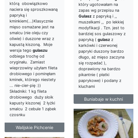
którą obowiązkowo
który ugotowałam na
naciera się sproszkowaną
zapas wg przepisu na
papryką i
Gulasz
z papryką i ,,
kminkiem(...)Klasycznie
muszelkami ,, po lekkiej
mięso osmażane jest na
modyfikacji . Tzn. jest to
smalcu (nie oleju czy
bardziej sos gulaszowy z
oliwie) i duszone wraz z
papryką (
gulasz
z
kapustą kiszoną. Moje
karkówki i czerwonej
wersja tego
gulaszu
papryki duszony bardzo
odbiega trochę od
długo, aż mięso zaczyna
oryginału. Zamiast
się rozpadać ),
wieprzowiny użyłam fileta
doprawiony na bardzo
drobiowego i pominęłam
pikantnie ( płatki
kminek, którego niestety
paprykowe) i podany z
... nie-cier-pię :))
kluchami
Składniki: 1 kg fileta
drobiowego duży słoik
Buniabaje w kuchni
kapusty kiszonej 2 łyżki
smalcu 2 cebule 1 ząbek
czosnku
Walijskie Pichcenie