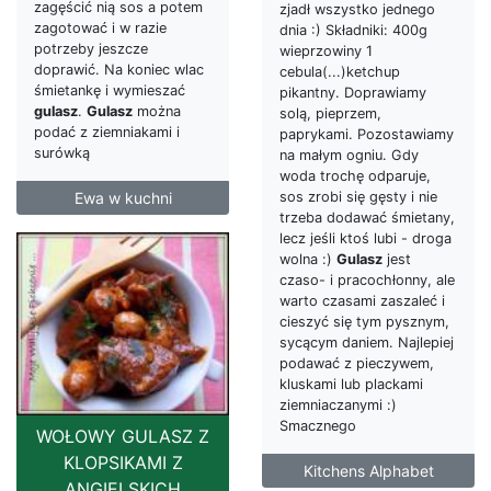
zagęścić nią sos a potem
zjadł wszystko jednego
zagotować i w razie
dnia :) Składniki: 400g
potrzeby jeszcze
wieprzowiny 1
doprawić. Na koniec wlac
cebula(...)ketchup
śmietankę i wymieszać
pikantny. Doprawiamy
gulasz
.
Gulasz
można
solą, pieprzem,
podać z ziemniakami i
paprykami. Pozostawiamy
surówką
na małym ogniu. Gdy
woda trochę odparuje,
Ewa w kuchni
sos zrobi się gęsty i nie
trzeba dodawać śmietany,
lecz jeśli ktoś lubi - droga
wolna :)
Gulasz
jest
czaso- i pracochłonny, ale
warto czasami zaszaleć i
cieszyć się tym pysznym,
sycącym daniem. Najlepiej
podawać z pieczywem,
kluskami lub plackami
ziemniaczanymi :)
Smacznego
WOŁOWY GULASZ Z
KLOPSIKAMI Z
Kitchens Alphabet
ANGIELSKICH