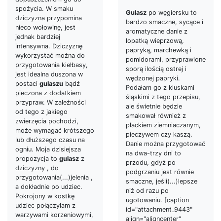
spożycia. W smaku
Gulasz
po węgiersku to
dziczyzna przypomina
bardzo smaczne, sycące i
nieco wołowinę, jest
aromatyczne danie z
jednak bardziej
łopatką wieprzową,
intensywna. Dziczyznę
papryką, marchewką i
wykorzystać można do
pomidorami, przyprawione
przygotowania kiełbasy,
sporą ilością ostrej i
jest idealna duszona w
wędzonej papryki.
postaci
gulaszu
bądź
Podałam go z kluskami
pieczona z dodatkiem
śląskimi z tego przepisu,
przypraw. W zależności
ale świetnie będzie
od tego z jakiego
smakował również z
zwierzęcia pochodzi,
plackiem ziemniaczanym,
może wymagać krótszego
pieczywem czy kaszą.
lub dłuższego czasu na
Danie można przygotować
ogniu. Moja dzisiejsza
na dwa-trzy dni to
propozycja to
gulasz
z
przodu, gdyż po
dziczyzny , do
podgrzaniu jest równie
przygotowania(...)jelenia ,
smaczne, jeśli(...)lepsze
a dokładnie po udziec.
niż od razu po
Pokrojony w kostkę
ugotowaniu. [caption
udziec połączyłam z
id="attachment_9443"
warzywami korzeniowymi,
align="aligncenter"