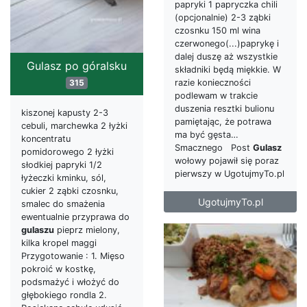
papryki 1 papryczka chili
(opcjonalnie) 2-3 ząbki
czosnku 150 ml wina
czerwonego(...)paprykę i
dalej duszę aż wszystkie
Gulasz po góralsku
składniki będą miękkie. W
315
razie konieczności
podlewam w trakcie
duszenia resztki bulionu
kiszonej kapusty 2-3
pamiętając, że potrawa
cebuli, marchewka 2 łyżki
ma być gęsta…
koncentratu
Smacznego Post
Gulasz
pomidorowego 2 łyżki
wołowy pojawił się poraz
słodkiej papryki 1/2
pierwszy w UgotujmyTo.pl
łyżeczki kminku, sól,
cukier 2 ząbki czosnku,
UgotujmyTo.pl
smalec do smażenia
ewentualnie przyprawa do
gulaszu
pieprz mielony,
kilka kropel maggi
Przygotowanie : 1. Mięso
pokroić w kostkę,
podsmażyć i włożyć do
głębokiego rondla 2.