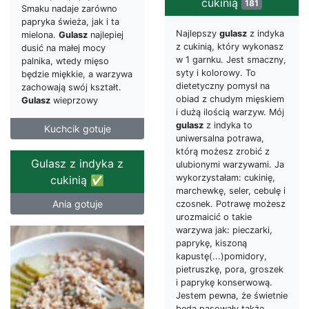
cukinią
181
Smaku nadaje zarówno
papryka świeża, jak i ta
Najlepszy
gulasz
z indyka
mielona.
Gulasz
najlepiej
z cukinią, który wykonasz
dusić na małej mocy
w 1 garnku. Jest smaczny,
palnika, wtedy mięso
syty i kolorowy. To
będzie miękkie, a warzywa
dietetyczny pomysł na
zachowają swój kształt.
obiad z chudym mięskiem
Gulasz
wieprzowy
i dużą ilością warzyw. Mój
gulasz
z indyka to
Kuchcik gotuje
uniwersalna potrawa,
którą możesz zrobić z
Gulasz z indyka z
ulubionymi warzywami. Ja
wykorzystałam: cukinię,
cukinią ✅
marchewkę, seler, cebulę i
Ania gotuje
czosnek. Potrawę możesz
urozmaicić o takie
warzywa jak: pieczarki,
paprykę, kiszoną
kapustę(...)pomidory,
pietruszkę, pora, groszek
i paprykę konserwową.
Jestem pewna, że świetnie
będą pasowały także