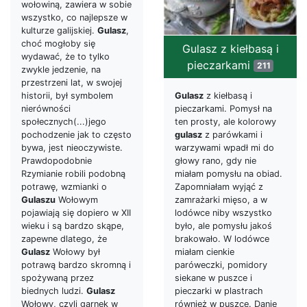
wołowiną, zawiera w sobie
wszystko, co najlepsze w
kulturze galijskiej.
Gulasz
,
choć mogłoby się
Gulasz z kiełbasą i
wydawać, że to tylko
pieczarkami
211
zwykle jedzenie, na
przestrzeni lat, w swojej
historii, był symbolem
Gulasz
z kiełbasą i
nierówności
pieczarkami. Pomysł na
społecznych(...)jego
ten prosty, ale kolorowy
pochodzenie jak to często
gulasz
z parówkami i
bywa, jest nieoczywiste.
warzywami wpadł mi do
Prawdopodobnie
głowy rano, gdy nie
Rzymianie robili podobną
miałam pomysłu na obiad.
potrawę, wzmianki o
Zapomniałam wyjąć z
Gulaszu
Wołowym
zamrażarki mięso, a w
pojawiają się dopiero w XII
lodówce niby wszystko
wieku i są bardzo skąpe,
było, ale pomysłu jakoś
zapewne dlatego, że
brakowało. W lodówce
Gulasz
Wołowy był
miałam cienkie
potrawą bardzo skromną i
paróweczki, pomidory
spożywaną przez
siekane w puszce i
biednych ludzi.
Gulasz
pieczarki w plastrach
Wołowy, czyli garnek w
również w puszce. Danie