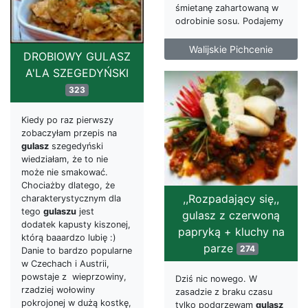
śmietanę zahartowaną w
odrobinie sosu. Podajemy
Walijskie Pichcenie
DROBIOWY GULASZ
A'LA SZEGEDYŃSKI
323
Kiedy po raz pierwszy
zobaczyłam przepis na
gulasz
szegedyński
wiedziałam, że to nie
może nie smakować.
Chociażby dlatego, że
,,Rozpadający się,,
charakterystycznym dla
tego
gulaszu
jest
gulasz z czerwoną
dodatek kapusty kiszonej,
papryką + kluchy na
którą baaardzo lubię :)
parze
274
Danie to bardzo popularne
w Czechach i Austrii,
powstaje z wieprzowiny,
Dziś nic nowego. W
rzadziej wołowiny
zasadzie z braku czasu
pokrojonej w dużą kostkę,
tylko podgrzewam
gulasz