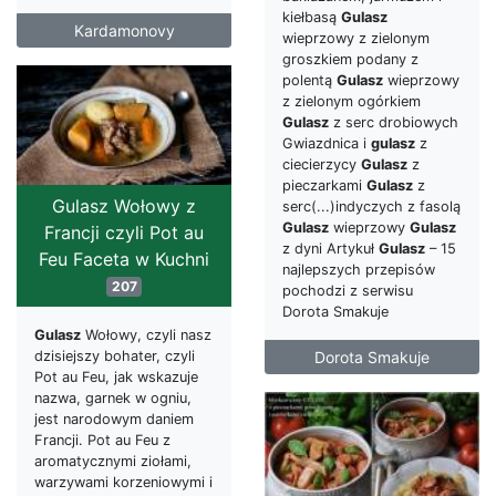
kiełbasą
Gulasz
Kardamonovy
wieprzowy z zielonym
groszkiem podany z
polentą
Gulasz
wieprzowy
z zielonym ogórkiem
Gulasz
z serc drobiowych
Gwiazdnica i
gulasz
z
ciecierzycy
Gulasz
z
pieczarkami
Gulasz
z
Gulasz Wołowy z
serc(...)indyczych z fasolą
Gulasz
wieprzowy
Gulasz
Francji czyli Pot au
z dyni Artykuł
Gulasz
– 15
Feu Faceta w Kuchni
najlepszych przepisów
207
pochodzi z serwisu
Dorota Smakuje
Gulasz
Wołowy, czyli nasz
dzisiejszy bohater, czyli
Dorota Smakuje
Pot au Feu, jak wskazuje
nazwa, garnek w ogniu,
jest narodowym daniem
Francji. Pot au Feu z
aromatycznymi ziołami,
warzywami korzeniowymi i