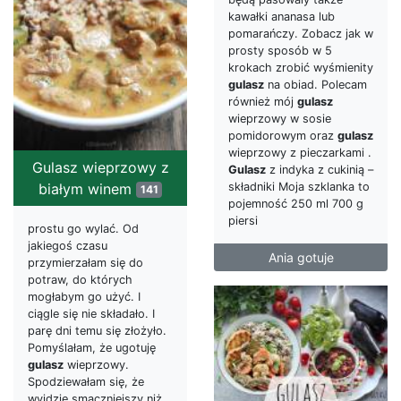
kawałki ananasa lub
pomarańczy. Zobacz jak w
prosty sposób w 5
krokach zrobić wyśmienity
gulasz
na obiad. Polecam
również mój
gulasz
wieprzowy w sosie
pomidorowym oraz
gulasz
wieprzowy z pieczarkami .
Gulasz wieprzowy z
Gulasz
z indyka z cukinią –
składniki Moja szklanka to
białym winem
141
pojemność 250 ml 700 g
piersi
prostu go wylać. Od
jakiegoś czasu
Ania gotuje
przymierzałam się do
potraw, do których
mogłabym go użyć. I
ciągle się nie składało. I
parę dni temu się złożyło.
Pomyślałam, że ugotuję
gulasz
wieprzowy.
Spodziewałam się, że
wyjdzie smaczniejszy niż