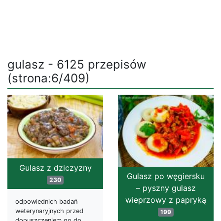
gulasz - 6125 przepisów
(strona:6/409)
Gulasz z dziczyzny
Gulasz po węgiersku
230
– pyszny gulasz
wieprzowy z papryką
odpowiednich badań
weterynaryjnych przed
199
dopuszczeniem go do