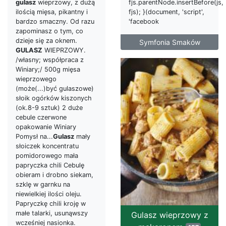
fjs.parentNode.insertBefore(js,
gulasz
wieprzowy, z dużą
fjs); }(document, 'script',
ilością mięsa, pikantny i
'facebook
bardzo smaczny. Od razu
zapominasz o tym, co
dzieje się za oknem.
Symfonia Smaków
GULASZ
WIEPRZOWY.
/własny; współpraca z
Winiary;/ 500g mięsa
wieprzowego
(może(...)być gulaszowe)
słoik ogórków kiszonych
(ok.8-9 sztuk) 2 duże
cebule czerwone
opakowanie Winiary
Pomysł na...
Gulasz
mały
słoiczek koncentratu
pomidorowego mała
papryczka chili Cebulę
obieram i drobno siekam,
szklę w garnku na
niewielkiej ilości oleju.
Papryczkę chili kroję w
małe talarki, usunąwszy
Gulasz wieprzowy z
wcześniej nasionka.