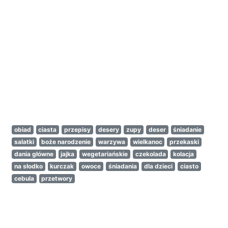
obiad
ciasta
przepisy
desery
zupy
deser
śniadanie
salatki
boże narodzenie
warzywa
wielkanoc
przekaski
dania główne
jajka
wegetariańskie
czekolada
kolacja
na słodko
kurczak
owoce
śniadania
dla dzieci
ciasto
cebula
przetwory