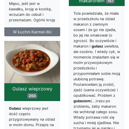
makaronem
157
Mięso, jeśli jest w
kawałku, kroję w kostkę,
Tola powiedziała, że miała
wrzucam do cebuli i
w przedszkolu na obiad
przesmażam. Ogórki kroję
makaron z ciemnym
sosem i że go nie zjadła,
W kuchni Karmel-itki
bo jej nie smakował (o
zgrozo). Bo oczywiście i
makaron i
gulasz
uwielbia,
ale osobno. I wtedy cyk, w
momencie znalazłam się w
moim przywojskowym
przedszkolu i
przypomniałam sobie moją
ulubioną potrawę.
Postanowiłam ją zrobić,
Gulasz wieprzowy
zjeść (sama oczywiście) i
opublikować. Problem z
203
gulaszem
(...)razu po
zrobieniu, żeby makaron
Gulasz
wieprzowy jest
nie wchłonął całego sosu.
dość często
Wtedy potrawa robi się
przygotowywany na obiad
sucha i mniej zjadliwa. Nie
w moim domu. Przepis na
trzymamy jej w garnku i