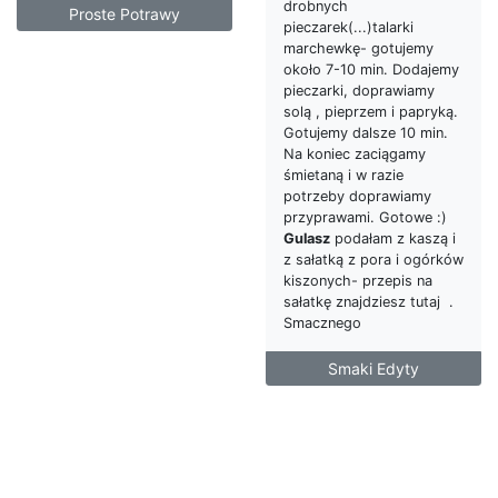
drobnych
Proste Potrawy
pieczarek(...)talarki
marchewkę- gotujemy
około 7-10 min. Dodajemy
pieczarki, doprawiamy
solą , pieprzem i papryką.
Gotujemy dalsze 10 min.
Na koniec zaciągamy
śmietaną i w razie
potrzeby doprawiamy
przyprawami. Gotowe :)
Gulasz
podałam z kaszą i
z sałatką z pora i ogórków
kiszonych- przepis na
sałatkę znajdziesz tutaj .
Smacznego
Smaki Edyty