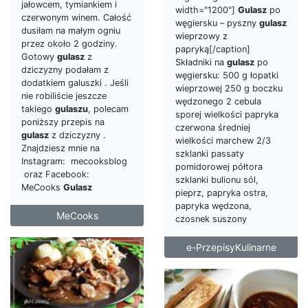
jałowcem, tymiankiem i
width="1200"]
Gulasz
po
czerwonym winem. Całość
węgiersku – pyszny
gulasz
dusiłam na małym ogniu
wieprzowy z
przez około 2 godziny.
papryką[/caption]
Gotowy
gulasz
z
Składniki na
gulasz
po
dziczyzny podałam z
węgiersku: 500 g łopatki
dodatkiem galuszki . Jeśli
wieprzowej 250 g boczku
nie robiliście jeszcze
wędzonego 2 cebula
takiego
gulaszu
, polecam
sporej wielkości papryka
poniższy przepis na
czerwona średniej
gulasz
z dziczyzny .
wielkości marchew 2/3
Znajdziesz mnie na
szklanki passaty
Instagram: mecooksblog
pomidorowej półtora
oraz Facebook:
szklanki bulionu sól,
MeCooks
Gulasz
pieprz, papryka ostra,
papryka wędzona,
MeCooks
czosnek suszony
e-PrzepisyKulinarne