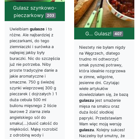
Gulasz szynkowo-
pieczarkowy
203
Uwielbiam
gulasze
i to
G... Gulasz!
407
różne. Ale najbardziej z
pieczarkami, do tego
ziemniaczki i surówka a
Niestety nie byłam nigdy
najlepiej jakby były
na Węgrzech, dlatego
buraczki. Nic do szczęścia
trudno mi odtworzyć
już nie potrzeba. Niby
smak pysznej potrawy,
proste tradycyjne danie a
która idealnie rozgrzewa
jakie aromatyczne i
w zimne, wilgotne,
smaczne. 750 g świeżej
jesienne dni. Czytając
szynki wieprzowej 300 g
wiele artykułów
pieczarek ( dojrzałych ) 1
dowiedziałam się, że bazą
duża cebula 500 ml
gulaszu
jest smażenie
bulionu mięsnego 2 liście
mięsa na smalcu oraz
laurowe 2 ziarna ziela
duża ilość słodkiej
angielskiego sól do
papryki. Przedstawiam
smaku(...)dusić całość do
Wam więc moją wersję
miękkości. Mąkę rozrobić
gulaszu
. Kolejny sukces!
z odrobiną wody i
Naczelny był smutny, że