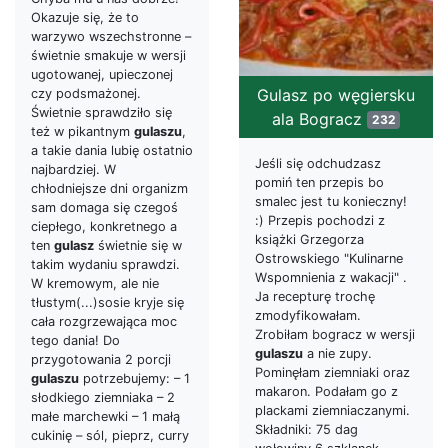
Okazuje się, że to
warzywo wszechstronne –
świetnie smakuje w wersji
ugotowanej, upieczonej
Gulasz po węgiersku
czy podsmażonej.
Świetnie sprawdziło się
ala Bogracz
232
też w pikantnym
gulaszu
,
a takie dania lubię ostatnio
Jeśli się odchudzasz
najbardziej. W
pomiń ten przepis bo
chłodniejsze dni organizm
smalec jest tu konieczny!
sam domaga się czegoś
:) Przepis pochodzi z
ciepłego, konkretnego a
książki Grzegorza
ten
gulasz
świetnie się w
Ostrowskiego "Kulinarne
takim wydaniu sprawdzi.
Wspomnienia z wakacji" .
W kremowym, ale nie
Ja recepturę trochę
tłustym(...)sosie kryje się
zmodyfikowałam.
cała rozgrzewająca moc
Zrobiłam bogracz w wersji
tego dania! Do
gulaszu
a nie zupy.
przygotowania 2 porcji
Pominęłam ziemniaki oraz
gulaszu
potrzebujemy: – 1
makaron. Podałam go z
słodkiego ziemniaka – 2
plackami ziemniaczanymi.
małe marchewki – 1 małą
Składniki: 75 dag
cukinię – sól, pieprz, curry