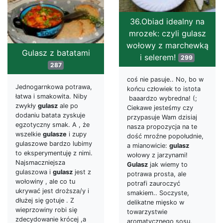
36.Obiad idealny na
mrozek: czyli gulasz
wołowy z marchewką
Gulasz z batatami
i selerem!
299
287
coś nie pasuje.. No, bo w
Jednogarnkowa potrawa,
końcu człowiek to istota
łatwa i smakowita. Niby
baaardzo wybredna! (;
zwykły
gulasz
ale po
Ciekawe jesteśmy czy
dodaniu batata zyskuje
przypasuje Wam dzisiaj
egzotyczny smak. A , że
nasza propozycja na te
wszelkie
gulasze
i zupy
dość mroźne popołudnie,
gulaszowe bardzo lubimy
a mianowicie:
gulasz
to eksperymentuję z nimi.
wołowy z jarzynami!
Najsmaczniejsza
Gulasz
jak wiemy to
gulaszowa i
gulasz
jest z
potrawa prosta, ale
wołowiny , ale co tu
potrafi zauroczyć
ukrywać jest droższa/y i
smakiem.. Soczyste,
dłużej się gotuje . Z
delikatne mięsko w
wieprzowiny robi się
towarzystwie
zdecydowanie krócej ,a
aromatycznego sosu,