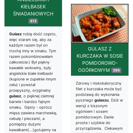
KIEŁBASEK
ŚNIADANIOWYCH
413
Gulasz
robię dość często,
więc staram się, aby za
każdym razem był on
GULASZ Z
trochę inny w smaku. Tym
KURCZAKA W SOSIE
razem pokombinowałam
całkowicie:) Był piękny
POMIDOROWO-
kawałek wołowiny, były
OGÓRKOWYM
395
angielskie białe kiełbaski
(kupione w zupełnie innym
Zdrowy i niskokaloryczny
celu) i powstał
filet z kurczaka może być
przepyszny, oryginalny
podstawą do wykonania
gulasz
, o pięknej ciemnej
pysznego
gulaszu
. Dziś w
barwie i bardzo fajnym
wersji z kiszonym
smaku. Gęsty - oprócz
ogórkiem i sosem
mięsa zawiera marchewkę,
pomidorowym. Danie
cebulę i pieczarki, a
proste i szybkie do
pomiędzy dużymi
przyrządzenia. Ciekawym
kawałkami(...)gotujemy na