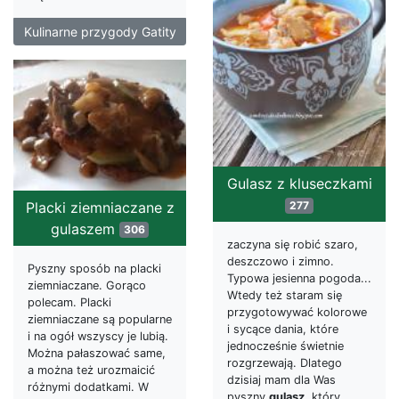
Kulinarne przygody Gatity
Gulasz z kluseczkami
Placki ziemniaczane z
277
gulaszem
306
zaczyna się robić szaro,
deszczowo i zimno.
Pyszny sposób na placki
Typowa jesienna pogoda...
ziemniaczane. Gorąco
Wtedy też staram się
polecam. Placki
przygotowywać kolorowe
ziemniaczane są popularne
i sycące dania, które
i na ogół wszyscy je lubią.
jednocześnie świetnie
Można pałaszować same,
rozgrzewają. Dlatego
a można też urozmaicić
dzisiaj mam dla Was
różnymi dodatkami. W
pyszny
gulasz
, który