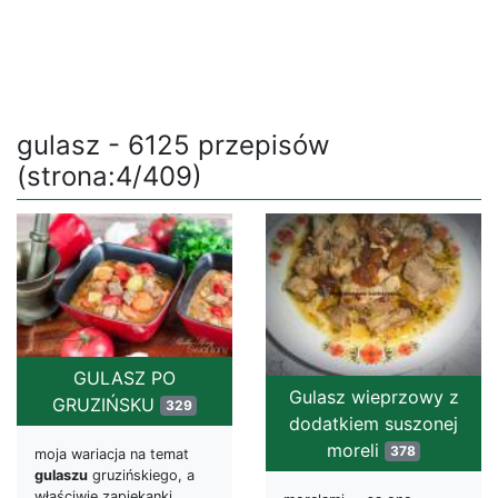
gulasz - 6125 przepisów
(strona:4/409)
GULASZ PO
Gulasz wieprzowy z
GRUZIŃSKU
329
dodatkiem suszonej
moreli
378
moja wariacja na temat
gulaszu
gruzińskiego, a
właściwie zapiekanki