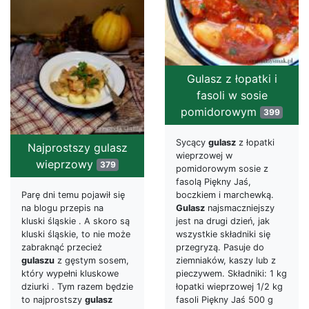
Gulasz z łopatki i
fasoli w sosie
pomidorowym
399
Sycący
gulasz
z łopatki
Najprostszy gulasz
wieprzowej w
wieprzowy
379
pomidorowym sosie z
fasolą Piękny Jaś,
boczkiem i marchewką.
Parę dni temu pojawił się
Gulasz
najsmaczniejszy
na blogu przepis na
jest na drugi dzień, jak
kluski śląskie . A skoro są
wszystkie składniki się
kluski śląskie, to nie może
przegryzą. Pasuje do
zabraknąć przecież
ziemniaków, kaszy lub z
gulaszu
z gęstym sosem,
pieczywem. Składniki: 1 kg
który wypełni kluskowe
łopatki wieprzowej 1/2 kg
dziurki . Tym razem będzie
fasoli Piękny Jaś 500 g
to najprostszy
gulasz