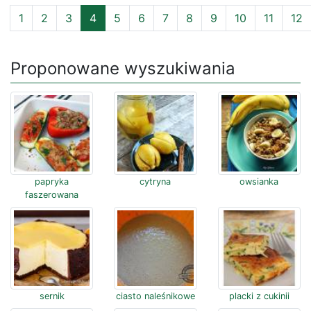
1
2
3
4
5
6
7
8
9
10
11
12
Proponowane wyszukiwania
papryka
cytryna
owsianka
faszerowana
sernik
ciasto naleśnikowe
placki z cukinii