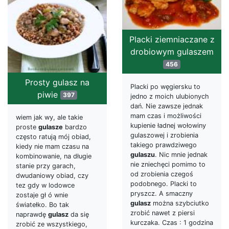
Placki ziemniaczane z
drobiowym gulaszem
456
Prosty gulasz na
Placki po węgiersku to
piwie
397
jedno z moich ulubionych
dań. Nie zawsze jednak
mam czas i możliwości
wiem jak wy, ale takie
kupienie ładnej wołowiny
proste
gulasze
bardzo
gulaszowej i zrobienia
często ratują mój obiad,
takiego prawdziwego
kiedy nie mam czasu na
gulaszu
. Nic mnie jednak
kombinowanie, na długie
nie zniechęci pomimo to
stanie przy garach,
od zrobienia czegoś
dwudaniowy obiad, czy
podobnego. Placki to
tez gdy w lodowce
pryszcz. A smaczny
zostaje gł ó wnie
gulasz
można szybciutko
światełko. Bo tak
zrobić nawet z piersi
naprawdę
gulasz
da się
kurczaka. Czas : 1 godzina
zrobić ze wszystkiego,