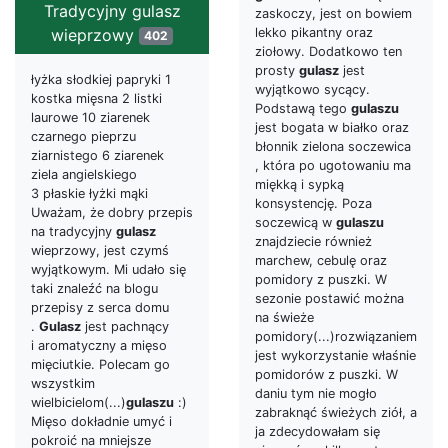
Tradycyjny gulasz
zaskoczy, jest on bowiem
wieprzowy
lekko pikantny oraz
402
ziołowy. Dodatkowo ten
prosty
gulasz
jest
łyżka słodkiej papryki 1
wyjątkowo sycący.
kostka mięsna 2 listki
Podstawą tego
gulaszu
laurowe 10 ziarenek
jest bogata w białko oraz
czarnego pieprzu
błonnik zielona soczewica
ziarnistego 6 ziarenek
, która po ugotowaniu ma
ziela angielskiego
miękką i sypką
3 płaskie łyżki mąki
konsystencję. Poza
Uważam, że dobry przepis
soczewicą w
gulaszu
na tradycyjny
gulasz
znajdziecie również
wieprzowy, jest czymś
marchew, cebulę oraz
wyjątkowym. Mi udało się
pomidory z puszki. W
taki znaleźć na blogu
sezonie postawić można
przepisy z serca domu
na świeże
.
Gulasz
jest pachnący
pomidory(...)rozwiązaniem
i aromatyczny a mięso
jest wykorzystanie właśnie
mięciutkie. Polecam go
pomidorów z puszki. W
wszystkim
daniu tym nie mogło
wielbicielom(...)
gulaszu
:)
zabraknąć świeżych ziół, a
Mięso dokładnie umyć i
ja zdecydowałam się
pokroić na mniejsze