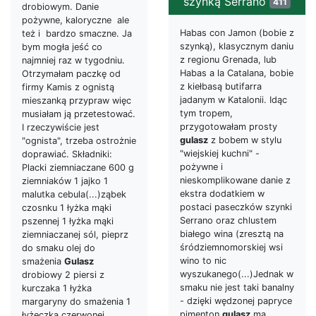
szynką Serrano
411
drobiowym. Danie
pożywne, kaloryczne ale
Habas con Jamon (bobie z
też i bardzo smaczne. Ja
szynką), klasycznym daniu
bym mogła jeść co
z regionu Grenada, lub
najmniej raz w tygodniu.
Habas a la Catalana, bobie
Otrzymałam paczkę od
z kiełbasą butifarra
firmy Kamis z ognistą
jadanym w Katalonii. Idąc
mieszanką przypraw więc
tym tropem,
musiałam ją przetestować.
przygotowałam prosty
I rzeczywiście jest
gulasz
z bobem w stylu
"ognista", trzeba ostrożnie
"wiejskiej kuchni" -
doprawiać. Składniki:
pożywne i
Placki ziemniaczane 600 g
nieskomplikowane danie z
ziemniaków 1 jajko 1
ekstra dodatkiem w
malutka cebula(...)ząbek
postaci paseczków szynki
czosnku 1 łyżka mąki
Serrano oraz chlustem
pszennej 1 łyżka mąki
białego wina (zresztą na
ziemniaczanej sól, pieprz
śródziemnomorskiej wsi
do smaku olej do
wino to nic
smażenia
Gulasz
wyszukanego(...)Jednak w
drobiowy 2 piersi z
smaku nie jest taki banalny
kurczaka 1 łyżka
- dzięki wędzonej papryce
margaryny do smażenia 1
pimenton
gulasz
ma
łyżeczka czerwonej