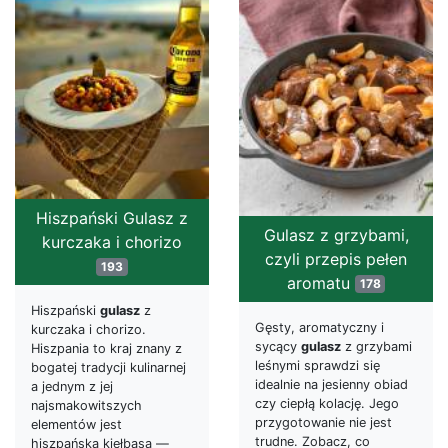
Hiszpański Gulasz z
Gulasz z grzybami,
kurczaka i chorizo
czyli przepis pełen
193
aromatu
178
Hiszpański
gulasz
z
Gęsty, aromatyczny i
kurczaka i chorizo.
sycący
gulasz
z grzybami
Hiszpania to kraj znany z
leśnymi sprawdzi się
bogatej tradycji kulinarnej
idealnie na jesienny obiad
a jednym z jej
czy ciepłą kolację. Jego
najsmakowitszych
przygotowanie nie jest
elementów jest
trudne. Zobacz, co
hiszpańska kiełbasa —