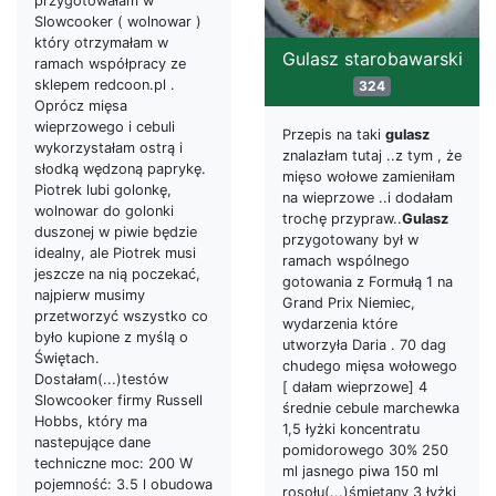
przygotowałam w
Slowcooker ( wolnowar )
który otrzymałam w
Gulasz starobawarski
ramach współpracy ze
sklepem redcoon.pl .
324
Oprócz mięsa
wieprzowego i cebuli
Przepis na taki
gulasz
wykorzystałam ostrą i
znalazłam tutaj ..z tym , że
słodką wędzoną paprykę.
mięso wołowe zamieniłam
Piotrek lubi golonkę,
na wieprzowe ..i dodałam
wolnowar do golonki
trochę przypraw..
Gulasz
duszonej w piwie będzie
przygotowany był w
idealny, ale Piotrek musi
ramach wspólnego
jeszcze na nią poczekać,
gotowania z Formułą 1 na
najpierw musimy
Grand Prix Niemiec,
przetworzyć wszystko co
wydarzenia które
było kupione z myślą o
utworzyła Daria . 70 dag
Świętach.
chudego mięsa wołowego
Dostałam(...)testów
[ dałam wieprzowe] 4
Slowcooker firmy Russell
średnie cebule marchewka
Hobbs, który ma
1,5 łyżki koncentratu
nastepujące dane
pomidorowego 30% 250
techniczne moc: 200 W
ml jasnego piwa 150 ml
pojemność: 3.5 l obudowa
rosołu(...)śmietany 3 łyżki