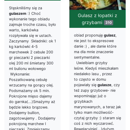
Stęskniliśmy się za
gulaszem
:) Choć
Gulasz z łopatki z
wykonanie tego obiadu
grzybami
310
zajmuje troche czasu, było
warto, karkówka
obiad proponuję
gulasz
,
rozpływała się w ustach.
nie jest to ekspresowe
Zaczynamy Składniki: ok 1
danie :) , ale danie które
kg karkówki 4-5
ma dla mnie znaczenie
marchewek 2 cebule 200
sentymentalne.
gr pieczarki 2 pieczarki
Uwielbiam grzyby
olej 200 ml śmietany 300
leśne. Kiedyś mieszkałam
ml bulionu wołowego
niedaleko lasu , przez
Wykonanie:
to często w domu
Poszatkowaną cebulę
pojawiały się
gulasze
, czy
wrzucamy na gorący olej.
też zupy grzybowe- nie
Podsmażamy ok 5 min.
wspominając już o
Pokrojone mięso dajemy
grzybkach
do garnka(...)Smażymy aż
marynowanych, a teraz jak
będzie lekko brązowe.
tylko mam możliwość-
Dodajemy bullion,
czytaj grzyby :) staram się
zagotowujemy . Dodajemy
coś z nich wyczarowć.
pokrojoną marchew I
Rewelacyjnie(...)dużym
pieczarki. Zmniejszamy