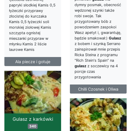
dymny posmak, obecność
papryki słodkiej Kamis 0,5
wędzonej szynki także
łyżeczki przyprawy
robi swoje. Tak
złocistej do kurczaka
przygotowany bób z
Kamis 0,5 łyżeczki soli
powodzeniem zaspokoi
morskiej ziołowej Kamis
Wasz apetyt i, gwarantuję,
szczypta ognistej
będzie smakował:)
Gulasz
mieszanki przypraw w
z bobem i szynką Serrano
młynku Kamis 2 liście
zainspirował mnie przepis
laurowe Kamis
Ricka Steina z programu
"Rich Stein's Spain" na
Ala piecze i gotuje
gulasz
z soczewicy na 4
porcje czas
przygotowania
Chilli Czosnek i Oliwa
Gulasz z karkówki
340