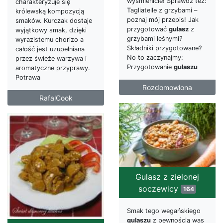
wyśmienicie! Sprawdź też:
charakteryzuje się
Tagliatelle z grzybami –
królewską kompozycją
poznaj mój przepis! Jak
smaków. Kurczak dostaje
przygotować
gulasz
z
wyjątkowy smak, dzięki
grzybami leśnymi?
wyrazistemu chorizo a
Składniki przygotowane?
całość jest uzupełniana
No to zaczynajmy:
przez świeże warzywa i
Przygotowanie
gulaszu
aromatyczne przyprawy.
Potrawa
Rozdomowiona
RafalCook
Gulasz z zielonej
soczewicy
164
Smak tego wegańskiego
gulaszu
z pewnością was