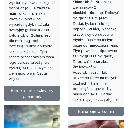
Składniki: 8 średnich
wystarczy kawałek mięsa i
ziemniaków 2
dobre chęci. Ja zawsze
płaskie(...)kostkę. Dołożyć
mam w zamrażalniku
do garnka z mięsem.
kawałek łopatki na
Dodać łyżkę mielonej
wypadek gdyby(...)taki
papryki , cukier, łyżeczkę
awaryjny
gulasz
trzeba
przyprawy do sosów w
było zrobić.
Gulasz
jest
płynie . Dusić na małym
dla mnie najprostszą
gazie do miękkości mięsa.
potrawą i warto go robić
Płyn powinien odparować
raz na jakiś czas. Tym
tak by
gulasz
był gęsty.
razem przedstawiam wam
Doprawić do smaku.
jego bardzo prostą, ale
Zmiksować w
pyszną wersje z użyciem
Rozdrabniaczu ( lub
ciemnego piwa. Czytaj
utrzeć na tarce na małych
więcej
oczkach ) ziemniaki
odcisnąć na gazie by
Bernika - moj kulinarny
masa odciekła . Dodać
pamietnik
jajko, mąkę , szczyptę soli
Buniabaje w kuchni