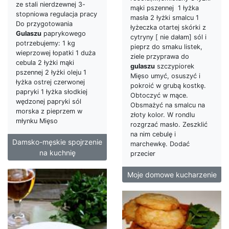
ze stali nierdzewnej 3-
mąki pszennej 1 łyżka
stopniowa regulacja pracy
masła 2 łyżki smalcu 1
Do przygotowania
łyżeczka otartej skórki z
Gulaszu
paprykowego
cytryny [ nie dałam] sól i
potrzebujemy: 1 kg
pieprz do smaku listek,
wieprzowej łopatki 1 duża
ziele przyprawa do
cebula 2 łyżki mąki
gulaszu
szczypiorek
pszennej 2 łyżki oleju 1
Mięso umyć, osuszyć i
łyżka ostrej czerwonej
pokroić w grubą kostkę.
papryki 1 łyżka słodkiej
Obtoczyć w mące.
wędzonej papryki sól
Obsmażyć na smalcu na
morska z pieprzem w
złoty kolor. W rondlu
młynku Mięso
rozgrzać masło. Zeszklić
na nim cebulę i
Damsko-męskie spojrzenie
marchewkę. Dodać
na kuchnię
przecier
Moje domowe kucharzenie