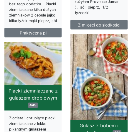
(użyłam Provence Jamar
bez tego dodatku. Placki
), sól, pieprz, 1/2
ziemniaczane kilka dużych
łyżeczki
ziemniaków 2 cebule jajko
kilka łyżek mąki pieprz, sól
Z miłości do słodkości
Praktyczna pl
Placki ziemniaczane z
gulaszem drobiowym
449
Złociste i chrupiące placki
ziemniaczane z lekko
Gulasz z bobem i
pikantnym
gulaszem