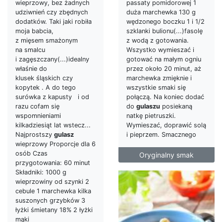
passaty pomidorowej 1
wieprzowy, bez żadnych
duża marchewka 130 g
udziwnień czy zbędnych
wędzonego boczku 1 i 1/2
dodatków. Taki jaki robiła
szklanki bulionu(...)fasolę
moja babcia,
z wodą z gotowania.
z mięsem smażonym
Wszystko wymieszać i
na smalcu
gotować na małym ogniu
i zagęszczany(...)idealny
przez około 20 minut, aż
właśnie do
marchewka zmięknie i
klusek śląskich czy
wszystkie smaki się
kopytek . A do tego
połączą. Na koniec dodać
surówka z kapusty i od
do
gulaszu
posiekaną
razu cofam się
natkę pietruszki.
wspomnieniami
Wymieszać, doprawić solą
kilkadziesiąt lat wstecz...
i pieprzem. Smacznego
Najprostszy
gulasz
wieprzowy Proporcje dla 6
osób Czas
Oryginalny smak
przygotowania: 60 minut
Składniki: 1000 g
wieprzowiny od szynki 2
cebule 1 marchewka kilka
suszonych grzybków 3
łyżki śmietany 18% 2 łyżki
mąki