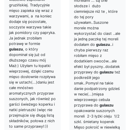
morelami ... są one
gruzińskiej. Tradycyjnie
słodsze i dużo
mięso zapieka się wraz z
ciemniejsze niż te , które
warzywami, a na koniec
do tej pory
dodaje się pozostałe,
używałam..Suszone
soczyste warzywa takie
morele można
jak pomidory czy papryka.
wykorzystać do ciast ..ale
Ja jednak zrobiłam
ja jedną paczkę tej moreli
potrawę w formie
dodałam do
gulaszu
..i
gulaszu
, o który
chyba pierwszy raz
dopominał się już od
robiłam mięso z
dłuższego czasu mój
dodatkiem owoców...ale
Maż:) Użyłam tu łopatki
efekt był pyszny..dodatek
wieprzowej, dzięki czemu
przyprawy do
gulaszu
też
mięso dosłownie rozpływa
podkreślił jego
się w ustach(...)daniu jest
smak..Pomysł na takie
całe mnóstwo
danie podpatrzony gdzieś
aromatycznych przypraw
w necie(...)mięsa
suszonych, jak również po
wieprzowego cebula
garści świeżego koperku i
przyprawa do
gulaszu
natki pietruszki (więc nie
opakowanie suszonych
przejmujcie się długą listą
moreli 2-3 łyżki oleju 1/2
składników, połowa z nich
szkl. śmietany koperek
to same przyprawy!:))
Mięso pokroić w niewielką