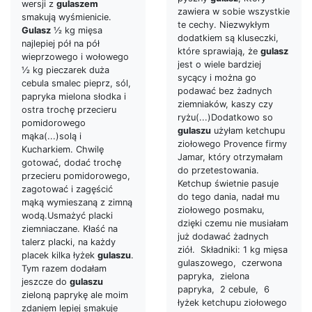
wersji z
gulaszem
zawiera w sobie wszystkie
smakują wyśmienicie.
te cechy. Niezwykłym
Gulasz
½ kg mięsa
dodatkiem są kluseczki,
najlepiej pół na pół
które sprawiają, że
gulasz
wieprzowego i wołowego
jest o wiele bardziej
½ kg pieczarek duża
sycący i można go
cebula smalec pieprz, sól,
podawać bez żadnych
papryka mielona słodka i
ziemniaków, kaszy czy
ostra trochę przecieru
ryżu(...)Dodatkowo so
pomidorowego
gulaszu
użyłam ketchupu
mąka(...)solą i
ziołowego Provence firmy
Kucharkiem. Chwilę
Jamar, który otrzymałam
gotować, dodać trochę
do przetestowania.
przecieru pomidorowego,
Ketchup świetnie pasuje
zagotować i zagęścić
do tego dania, nadał mu
mąką wymieszaną z zimną
ziołowego posmaku,
wodą.Usmażyć placki
dzięki czemu nie musiałam
ziemniaczane. Kłaść na
już dodawać żadnych
talerz placki, na każdy
ziół. Składniki: 1 kg mięsa
placek kilka łyżek
gulaszu
.
gulaszowego, czerwona
Tym razem dodałam
papryka, zielona
jeszcze do
gulaszu
papryka, 2 cebule, 6
zieloną paprykę ale moim
łyżek ketchupu ziołowego
zdaniem lepiej smakuje