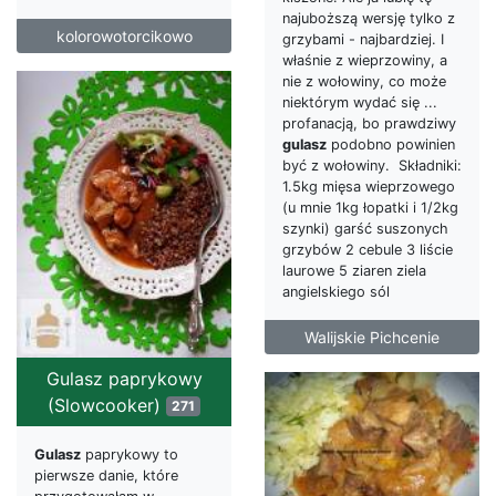
najuboższą wersję tylko z
kolorowotorcikowo
grzybami - najbardziej. I
właśnie z wieprzowiny, a
nie z wołowiny, co może
niektórym wydać się ...
profanacją, bo prawdziwy
gulasz
podobno powinien
być z wołowiny. Składniki:
1.5kg mięsa wieprzowego
(u mnie 1kg łopatki i 1/2kg
szynki) garść suszonych
grzybów 2 cebule 3 liście
laurowe 5 ziaren ziela
angielskiego sól
Walijskie Pichcenie
Gulasz paprykowy
(Slowcooker)
271
Gulasz
paprykowy to
pierwsze danie, które