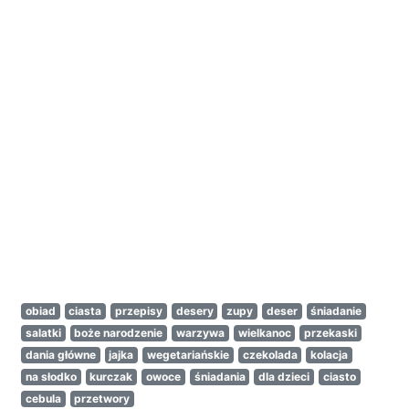
obiad
ciasta
przepisy
desery
zupy
deser
śniadanie
salatki
boże narodzenie
warzywa
wielkanoc
przekaski
dania główne
jajka
wegetariańskie
czekolada
kolacja
na słodko
kurczak
owoce
śniadania
dla dzieci
ciasto
cebula
przetwory