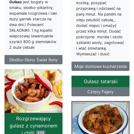
Gulasz
jest bogaty w
kostkę, posypać
smaku, słodko-pikantny,
przyprawą i odstawić na
wspaniale rozgrzewa i taki
parę minut. Na patelni na
duży garnek starcza na
oleju zeszklić cebulę,,
dwa dni:) Polecam!
dodać mięso i smażyć
SKŁADNIKI: 1 kg łopatki
przez kilka minut. Dodać
wieprzowej (ewentualnie
pokrojone morele i około
szynki) 800 g ziemniaków
szklanki wody, zagotować
2 duże cebule
i wlać śmietankę.
Wymieszać i dusić
Słodko-Słony Świat Ilony
Moje domowe kucharzenie
Gulasz tatarski
Cztery Fajery
Rozgrzewający
gulasz z cynamonem
i chilli
272