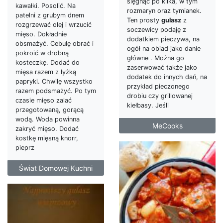
sięgnąć po kilka, w tym
kawałki. Posolić. Na
rozmaryn oraz tymianek.
patelni z grubym dnem
Ten prosty
gulasz
z
rozgrzewać olej i wrzucić
soczewicy podaję z
mięso. Dokładnie
dodatkiem pieczywa, na
obsmażyć. Cebulę obrać i
ogół na obiad jako danie
pokroić w drobną
główne . Można go
kosteczkę. Dodać do
zaserwować także jako
mięsa razem z łyżką
dodatek do innych dań, na
papryki. Chwilę wszystko
przykład pieczonego
razem podsmażyć. Po tym
drobiu czy grillowanej
czasie mięso zalać
kiełbasy. Jeśli
przegotowaną, gorącą
wodą. Woda powinna
MeCooks
zakryć mięso. Dodać
kostkę mięsną knorr,
pieprz
Świat Domowej Kuchni