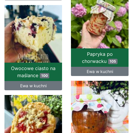
Papryka po
chorwacku
105
Owocowe ciasto na
Ewa w kuchni
maślance
100
Ewa w kuchni