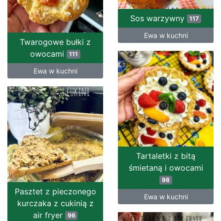
Sos warzywny
117
Ewa w kuchni
Twarogowe bułki z
owocami
111
Ewa w kuchni
Tartaletki z bitą
śmietaną i owocami
98
Pasztet z pieczonego
Ewa w kuchni
kurczaka z cukinią z
air fryer
96