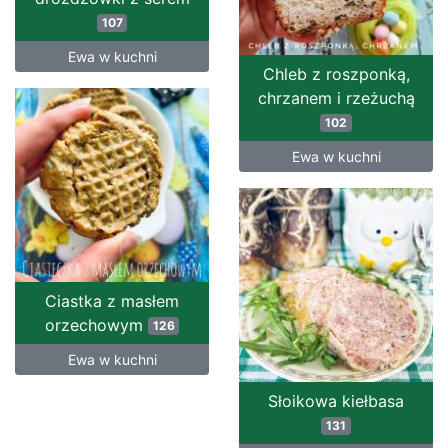
107
Ewa w kuchni
Chleb z roszponką,
chrzanem i rzeżuchą
102
Ewa w kuchni
Ciastka z masłem
orzechowym
126
Ewa w kuchni
Słoikowa kiełbasa
131