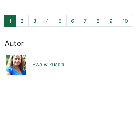
1
2
3
4
5
6
7
8
9
10
Autor
Ewa w kuchni