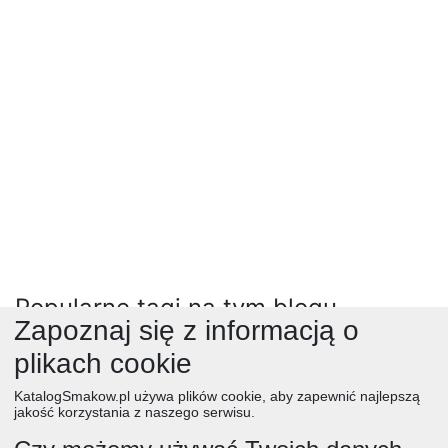
Popularne tagi na tym blogu
Zapoznaj się z informacją o
ciasta
(19170)
dania
(464)
boże narodzenie ( wigilia )
(152)
plikach cookie
na szybko
(1125)
wielkanoc
(7235)
warzywa
(7364)
KatalogSmakow.pl używa plików cookie, aby zapewnić najlepszą
mięsa
(2357)
pieczywo
(3469)
drob
(4047)
owoce
(5012)
jakość korzystania z naszego serwisu.
salatki
(7912)
desery
(12565)
testy
(437)
ciasteczka
(4404)