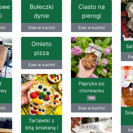
owe
Bułeczki
Ciasto na
i
dynie
pierogi
hni
Ewa w kuchni
Ewa w kuchni
Omleto
Sa
pizza
Ew
Ewa w kuchni
t
Papryka po
owy
chorwacku
105
hni
Ewa w kuchni
So
Tartaletki z
bitą śmietaną i
Ew