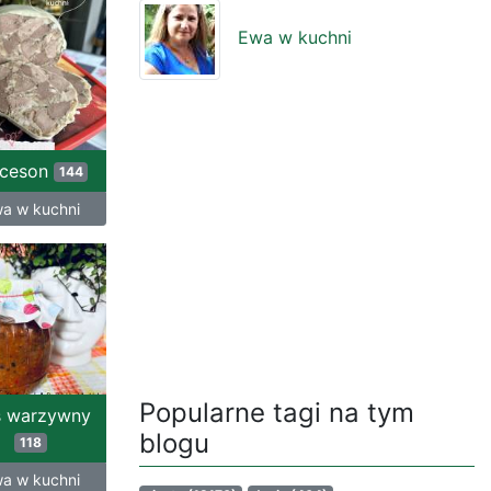
Ewa w kuchni
lceson
144
a w kuchni
Popularne tagi na tym
s warzywny
blogu
118
a w kuchni