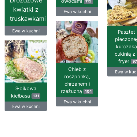
Drożdżowe
owocami
112
kwiatki z
Ewa w kuchni
truskawkami
Ewa w kuchni
Pasztet 
pieczone
kurczaka
cukinią z 
fryer
97
Chleb z
Ewa w kuc
roszponką,
chrzanem i
Słoikowa
rzeżuchą
104
kiełbasa
131
Ewa w kuchni
Ewa w kuchni