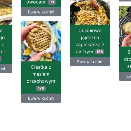
owocami
99
Ewa w kuchni
z
Cukiniowo
go
jajeczna
 z
zapiekanka z
air
air fryer
Z
156
dr
Ewa w kuchni
s
Ciastka z
hni
masłem
Ew
orzechowym
126
Ewa w kuchni