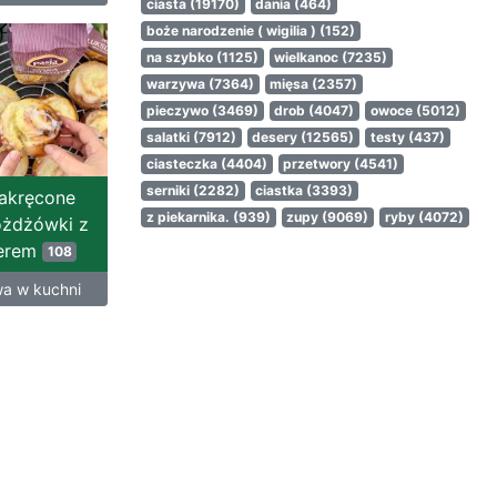
ciasta
(19170)
dania
(464)
boże narodzenie ( wigilia )
(152)
na szybko
(1125)
wielkanoc
(7235)
warzywa
(7364)
mięsa
(2357)
pieczywo
(3469)
drob
(4047)
owoce
(5012)
salatki
(7912)
desery
(12565)
testy
(437)
ciasteczka
(4404)
przetwory
(4541)
serniki
(2282)
ciastka
(3393)
akręcone
z piekarnika.
(939)
zupy
(9069)
ryby
(4072)
ożdżówki z
erem
108
a w kuchni