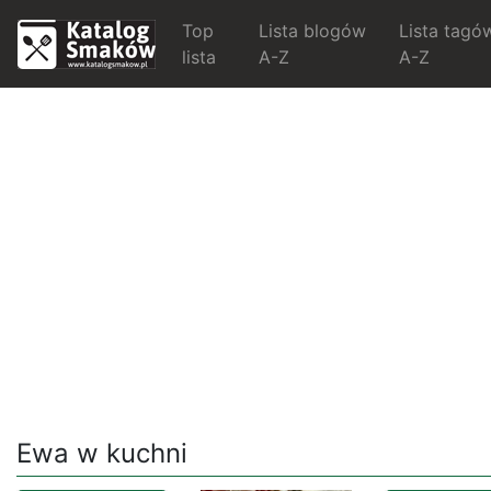
Top
Lista blogów
Lista tagó
lista
A-Z
A-Z
Ewa w kuchni