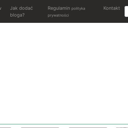
w
Jak dodać
Regulamin
Kontakt
polityka
bloga?
prywatności