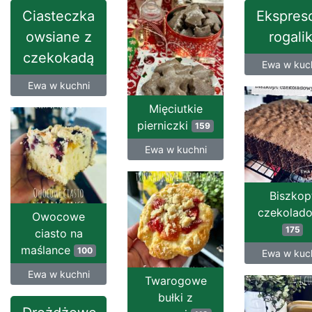
Ciasteczka
Ekspres
owsiane z
rogalik
czekokadą
Ewa w kuc
Ewa w kuchni
Mięciutkie
pierniczki
159
Ewa w kuchni
Biszkop
czekolad
Owocowe
175
ciasto na
maślance
100
Ewa w kuc
Ewa w kuchni
Twarogowe
bułki z