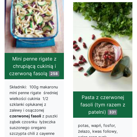
Mini penne rigate z
chrupiącą cukinią i
czerwoną fasolą
258
Składniki: 100g makaronu
mini penne rigate średniej
Pasta z czerwonej
wielkości cukinia 1/2
fasoli (tym razem z
szklanki opłukanej z
zalewy i osączonej
patelni)
331
czerwonej
fasoli
z puszki
ząbek czosnku łyżeczka
potas, wapń, fosfor,
suszonego oregano
żelazo, kwas foliowy,
szczypta chili z cayenne