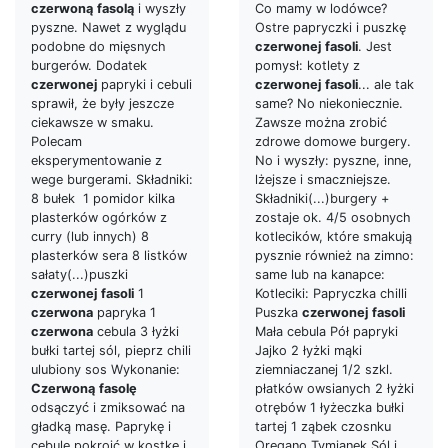
czerwoną
fasolą
i wyszły
Co mamy w lodówce?
pyszne. Nawet z wyglądu
Ostre papryczki i puszkę
podobne do mięsnych
czerwonej
fasoli
. Jest
burgerów. Dodatek
pomysł: kotlety z
czerwonej
papryki i cebuli
czerwonej
fasoli
... ale tak
sprawił, że były jeszcze
same? No niekoniecznie.
ciekawsze w smaku.
Zawsze można zrobić
Polecam
zdrowe domowe burgery.
eksperymentowanie z
No i wyszły: pyszne, inne,
wege burgerami. Składniki:
lżejsze i smaczniejsze.
8 bułek 1 pomidor kilka
Składniki(...)burgery +
plasterków ogórków z
zostaje ok. 4/5 osobnych
curry (lub innych) 8
kotlecików, które smakują
plasterków sera 8 listków
pysznie również na zimno:
sałaty(...)puszki
same lub na kanapce:
czerwonej
fasoli
1
Kotleciki: Papryczka chilli
czerwona
papryka 1
Puszka
czerwonej
fasoli
czerwona
cebula 3 łyżki
Mała cebula Pół papryki
bułki tartej sól, pieprz chili
Jajko 2 łyżki mąki
ulubiony sos Wykonanie:
ziemniaczanej 1/2 szkl.
Czerwoną
fasolę
płatków owsianych 2 łyżki
odsączyć i zmiksować na
otrębów 1 łyżeczka bułki
gładką masę. Paprykę i
tartej 1 ząbek czosnku
cebulę pokroić w kostkę i
Oregano Tymianek Sól i