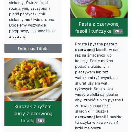
siekamy. Świeże listki
rozmarynu, szczypior i
płatki papryczki chili
siekamy możliwie drobno.
Pasta z czerwonej
Dodajemy wszystkie
fasoli i tuńczyka
przyprawy, majonez i sok
283
z cytryny
Prosta i pyszna pasta z
Delicious Titbits
czerwonej
fasoli
, w sam
raz na śniadanko lub
kolację. Pastę można
podać z ulubionym
pieczywem lub też
wafelkami ryżowymi. Ja
akurat użyłam wafli
ryżowych Sonko. Jak
widać wafelki są idealne
aby zrobić z nich pyszne i
zdrowe kanapeczki.
Kurczak z ryżem
składniki: 1 puszka
curry z czerwoną
czerwonej
fasoli
1 puszka
fasolą
581
tuńczyka w kawałkach 4
łyżki majonezu