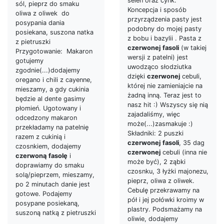
selen oraz cynk.
sól, pieprz do smaku
Koncepcja i sposób
oliwa z oliwek do
przyrządzenia pasty jest
posypania dania
podobny do mojej pasty
posiekana, suszona natka
z bobu i bazylii . Pasta z
z pietruszki
czerwonej
fasoli
(w takiej
Przygotowanie: Makaron
wersji z patelni) jest
gotujemy
uwodząco słodziutka
zgodnie(...)dodajemy
dzięki
czerwonej
cebuli,
oregano i chili z cayenne,
której nie zamieniajcie na
mieszamy, a gdy cukinia
żadną inną. Teraz jest to
będzie al dente gasimy
nasz hit :) Wszyscy się nią
płomień. Ugotowany i
zajadaliśmy, więc
odcedzony makaron
może(...)zasmakuje :)
przekładamy na patelnię
Składniki: 2 puszki
razem z cukinią i
czerwonej
fasoli
, 35 dag
czosnkiem, dodajemy
czerwonej
cebuli (inna nie
czerwoną
fasolę
i
może być), 2 ząbki
doprawiamy do smaku
czosnku, 3 łyżki majonezu,
solą/pieprzem, mieszamy,
pieprz, oliwa z oliwek.
po 2 minutach danie jest
Cebulę przekrawamy na
gotowe. Podajemy
pół i jej połówki kroimy w
posypane posiekaną,
plastry. Podsmażamy na
suszoną natką z pietruszki
oliwie, dodajemy