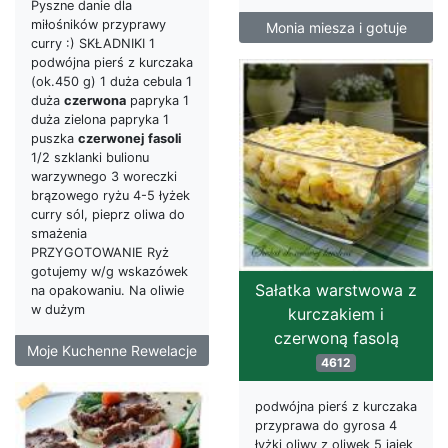
Pyszne danie dla
miłośników przyprawy
Monia miesza i gotuje
curry :) SKŁADNIKI 1
podwójna pierś z kurczaka
(ok.450 g) 1 duża cebula 1
duża
czerwona
papryka 1
duża zielona papryka 1
puszka
czerwonej
fasoli
1/2 szklanki bulionu
warzywnego 3 woreczki
brązowego ryżu 4-5 łyżek
curry sól, pieprz oliwa do
smażenia
PRZYGOTOWANIE Ryż
gotujemy w/g wskazówek
Sałatka warstwowa z
na opakowaniu. Na oliwie
w dużym
kurczakiem i
czerwoną fasolą
Moje Kuchenne Rewelacje
4612
podwójna pierś z kurczaka
przyprawa do gyrosa 4
łyżki oliwy z oliwek 5 jajek