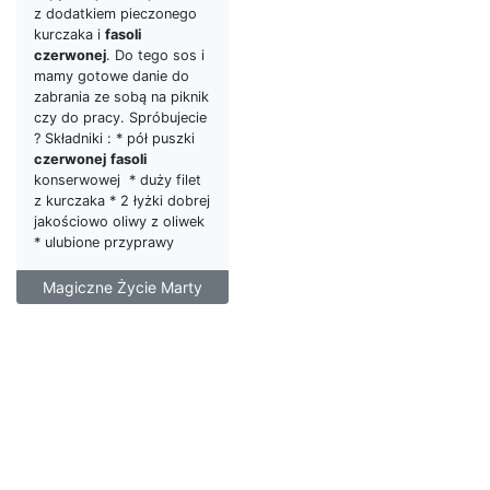
z dodatkiem pieczonego
kurczaka i
fasoli
czerwonej
. Do tego sos i
mamy gotowe danie do
zabrania ze sobą na piknik
czy do pracy. Spróbujecie
? Składniki : * pół puszki
czerwonej
fasoli
konserwowej * duży filet
z kurczaka * 2 łyżki dobrej
jakościowo oliwy z oliwek
* ulubione przyprawy
Magiczne Życie Marty