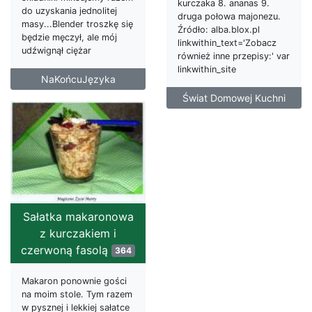
kurczaka 8. ananas 9.
do uzyskania jednolitej
druga połowa majonezu.
masy...Blender troszkę się
Źródło: alba.blox.pl
będzie męczył, ale mój
linkwithin_text='Zobacz
udźwignął ciężar
również inne przepisy:' var
linkwithin_site
NaKońcuJęzyka
Świat Domowej Kuchni
Sałatka makaronowa
z kurczakiem i
czerwoną fasolą
364
Makaron ponownie gości
na moim stole. Tym razem
w pysznej i lekkiej sałatce