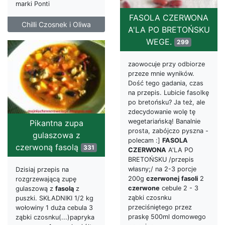
marki Ponti
FASOLA CZERWONA
Chilli Czosnek i Oliwa
A'LA PO BRETOŃSKU
WEGE.
299
zaowocuje przy odbiorze
przeze mnie wyników.
Dość tego gadania, czas
na przepis. Lubicie fasolkę
po bretońsku? Ja też, ale
zdecydowanie wolę tę
wegetariańską! Banalnie
Pikantna zupa
prosta, zabójczo pyszna -
gulaszowa z
polecam :]
FASOLA
czerwoną fasolą
331
CZERWONA
A'LA PO
BRETOŃSKU /przepis
własny;/ na 2-3 porcje
Dzisiaj przepis na
200g
czerwonej
fasoli
2
rozgrzewającą zupę
czerwone
cebule 2 - 3
gulaszową z
fasolą
z
ząbki czosnku
puszki. SKŁADNIKI 1/2 kg
przeciśniętego przez
wołowiny 1 duża cebula 3
praskę 500ml domowego
ząbki czosnku(...)papryka