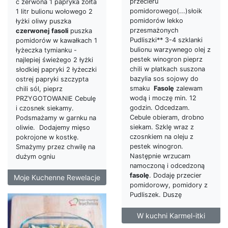
przecieru
c zerwona 1 papryka żółta
pomidorowego(...)słoik
1 litr bulionu wołowego 2
pomidorów lekko
łyżki oliwy puszka
przesmażonych
czerwonej
fasoli
puszka
Pudliszki** 3-4 szklanki
pomidorów w kawałkach 1
bulionu warzywnego olej z
łyżeczka tymianku -
pestek winogron pieprz
najlepiej świeżego 2 łyżki
chili w płatkach suszona
słodkiej papryki 2 łyżeczki
bazylia sos sojowy do
ostrej papryki szczypta
smaku
Fasolę
zalewam
chili sól, pieprz
wodą i moczę min. 12
PRZYGOTOWANIE Cebulę
godzin. Odcedzam.
i czosnek siekamy.
Cebule obieram, drobno
Podsmażamy w garnku na
siekam. Szklę wraz z
oliwie. Dodajemy mięso
czosnkiem na oleju z
pokrojone w kostkę.
pestek winogron.
Smażymy przez chwilę na
Następnie wrzucam
dużym ogniu
namoczoną i odcedzoną
fasolę
. Dodaję przecier
Moje Kuchenne Rewelacje
pomidorowy, pomidory z
Pudliszek. Duszę
W kuchni Karmel-itki