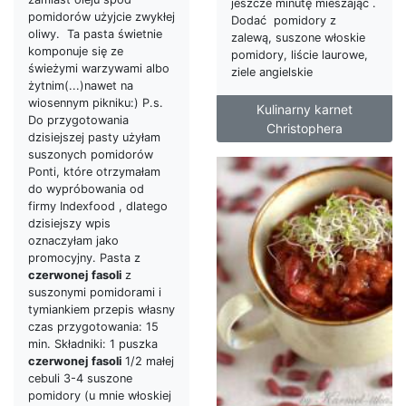
jeszcze minutę mieszając .
pomidorów użyjcie zwykłej
Dodać pomidory z
oliwy. Ta pasta świetnie
zalewą, suszone włoskie
komponuje się ze
pomidory, liście laurowe,
świeżymi warzywami albo
ziele angielskie
żytnim(...)nawet na
wiosennym pikniku:) P.s.
Kulinarny karnet
Do przygotowania
Christophera
dzisiejszej pasty użyłam
suszonych pomidorów
Ponti, które otrzymałam
do wypróbowania od
firmy Indexfood , dlatego
dzisiejszy wpis
oznaczyłam jako
promocyjny. Pasta z
czerwonej
fasoli
z
suszonymi pomidorami i
tymiankiem przepis własny
czas przygotowania: 15
min. Składniki: 1 puszka
czerwonej
fasoli
1/2 małej
cebuli 3-4 suszone
pomidory (u mnie włoskiej