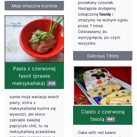
posiekany czosnek.
Moja smaczna kuchnia
Następnie dodajemy
odsączoną
fasolę
i
smażymy na wolnym ogniu
przez 7 minut.
Odstawiamy do
wystygnięcia, po czym
wszystko
Delicious Titbits
Pasta z czerwonej
fasoli (prawie
meksykańska)
316
sumie moja wariacja wokół
pasty, która z
meksykańskiej kuchni się
Ciasto z czerwoną
wywodzi, ale skoro
fasolą
441
zabrakło świeżej
papryczki chili, to na
meksykańską prawdziwa
Cake with red beans