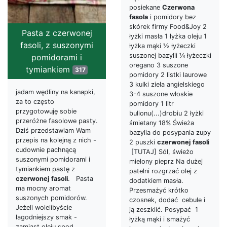
posiekane
Czerwona
fasola
i pomidory bez
skórek firmy Food&Joy 2
Pasta z czerwonej
łyżki masła 1 łyżka oleju 1
fasoli, z suszonymi
łyżka mąki ½ łyżeczki
suszonej bazylii ¼ łyżeczki
pomidorami i
oregano 3 suszone
tymiankiem
317
pomidory 2 listki laurowe
3 kulki ziela angielskiego
jadam wędliny na kanapki,
3-4 suszone włoskie
za to często
pomidory 1 litr
przygotowuję sobie
bulionu(...)drobiu 2 łyżki
przeróżne fasolowe pasty.
śmietany 18% Świeża
Dziś przedstawiam Wam
bazylia do posypania zupy
przepis na kolejną z nich -
2 puszki
czerwonej
fasoli
cudownie pachnącą
[TUTAJ] Sól, świeżo
suszonymi pomidorami i
mielony pieprz Na dużej
tymiankiem pastę z
patelni rozgrzać olej z
czerwonej
fasoli
. Pasta
dodatkiem masła.
ma mocny aromat
Przesmażyć krótko
suszonych pomidorów.
czosnek, dodać cebule i
Jeżeli wolelibyście
ją zeszklić. Posypać 1
łagodniejszy smak -
łyżką mąki i smażyć
zamiast oleju spod