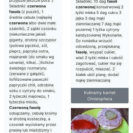
przyjdzie jeszcze pora :)
Składniki. 10 dag
fasoli
Składniki:
czerwona
czerwonej
konserwowej 2
fasola
(z puszki), 1
łyżki mleka 5 dag cukru 3
średnia cebula (najlepiej
jajka 3 dag mąki
czerwona
albo dwie małe
ziemniaczanej 7 dag mąki
szalotki), 2 ząbki czosnku
pszennej 1 łyżka cytryny
(niekoniecznie jakieś
kandyzowanej Wykonanie.
giganty, drobny szczypior
Do rondelka wrzucić
(połowa pęczku), sól,
odcedzoną, przepłukaną
pieprz, papryka ostra,
fasolę
, wsypać cukier,
majeranek (do smaku wg
wlać 2 łyżki mleka i całość
uznania), kilka(...)listków
zagotować, cukier ma się
świeżego rozmarynu
rozpuścić, mieszać. Z
(zerwane z gałązki),
białek ubić pianę, dodać
liofilizowane paseczki
mąkę ziemniaczaną
papryczki chili, odrobina
soku z cytryny do smaku,
Kulinarny karnet
2 łyżeczki majonezu, 1
Christophera
łyżeczka miodu,
Czerwoną
fasolę
odsączamy, cebulę kroimy
w drobną kosteczkę, a
czosnek wyciskamy przez
praskę lub miażdżymy i