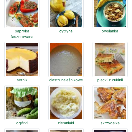
papryka
cytryna
owsianka
faszerowana
sernik
ciasto naleśnikowe
placki z cukinii
ogórki
ziemniaki
skrzydełka