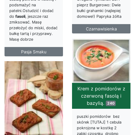
podsmażyć na
pieprz Burgerowo: Dwie
patelni.Ostudzić i dodać
bułki grahamki (najlepiej
do
fasoli
, jeszcze raz
domowe!) Papryka żółta
zmiksować. Masę
przełożyć do miski, dodać
Czarnawisienka
bułkę tartą i przyprawy.
Masę dobrze
Pasja Smaku
Krem z pomidorów z
czerwoną fasolą i
bazylią.
240
puszki pomidorów bez
skórek [TUTAJ] 1 cebula
pokrojona w kostkę 2
ząbki czosnku drobno