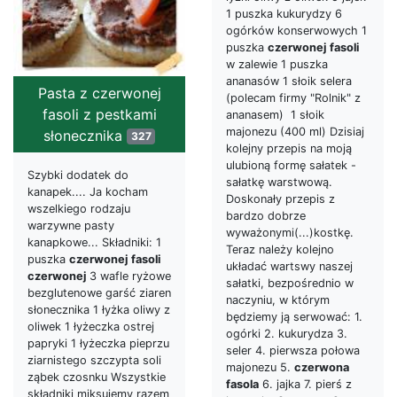
1 puszka kukurydzy 6
ogórków konserwowych 1
puszka
czerwonej
fasoli
w zalewie 1 puszka
ananasów 1 słoik selera
Pasta z czerwonej
(polecam firmy "Rolnik" z
fasoli z pestkami
ananasem) 1 słoik
majonezu (400 ml) Dzisiaj
słonecznika
327
kolejny przepis na moją
ulubioną formę sałatek -
Szybki dodatek do
sałatkę warstwową.
kanapek.... Ja kocham
Doskonały przepis z
wszelkiego rodzaju
bardzo dobrze
warzywne pasty
wyważonymi(...)kostkę.
kanapkowe... Składniki: 1
Teraz należy kolejno
puszka
czerwonej
fasoli
układać wartswy naszej
czerwonej
3 wafle ryżowe
sałatki, bezpośrednio w
bezglutenowe garść ziaren
naczyniu, w którym
słonecznika 1 łyżka oliwy z
będziemy ją serwować: 1.
oliwek 1 łyżeczka ostrej
ogórki 2. kukurydza 3.
papryki 1 łyżeczka pieprzu
seler 4. pierwsza połowa
ziarnistego szczypta soli
majonezu 5.
czerwona
ząbek czosnku Wszystkie
fasola
6. jajka 7. pierś z
składniki miksujemy razem