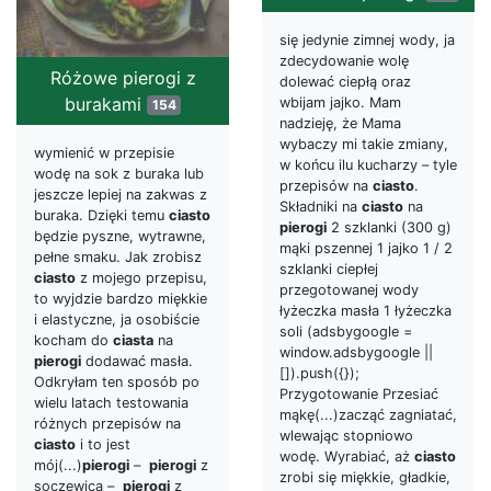
się jedynie zimnej wody, ja
zdecydowanie wolę
Różowe pierogi z
dolewać ciepłą oraz
burakami
wbijam jajko. Mam
154
nadzieję, że Mama
wybaczy mi takie zmiany,
wymienić w przepisie
w końcu ilu kucharzy – tyle
wodę na sok z buraka lub
przepisów na
ciasto
.
jeszcze lepiej na zakwas z
Składniki na
ciasto
na
buraka. Dzięki temu
ciasto
pierogi
2 szklanki (300 g)
będzie pyszne, wytrawne,
mąki pszennej 1 jajko 1 / 2
pełne smaku. Jak zrobisz
szklanki ciepłej
ciasto
z mojego przepisu,
przegotowanej wody
to wyjdzie bardzo miękkie
łyżeczka masła 1 łyżeczka
i elastyczne, ja osobiście
soli (adsbygoogle =
kocham do
ciasta
na
window.adsbygoogle ||
pierogi
dodawać masła.
[]).push({});
Odkryłam ten sposób po
Przygotowanie Przesiać
wielu latach testowania
mąkę(...)zacząć zagniatać,
różnych przepisów na
wlewając stopniowo
ciasto
i to jest
wodę. Wyrabiać, aż
ciasto
mój(...)
pierogi
–
pierogi
z
zrobi się miękkie, gładkie,
soczewicą –
pierogi
z