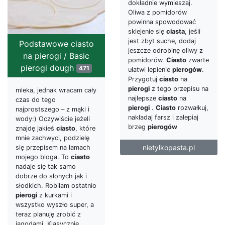
dokładnie wymieszaj.
Oliwa z pomidorów
powinna spowodować
sklejenie się
ciasta
, jeśli
jest zbyt suche, dodaj
Podstawowe ciasto
jeszcze odrobinę oliwy z
na pierogi / Basic
pomidorów.
Ciasto
zwarte
pierogi dough
471
ułatwi lepienie
pierogów
.
Przygotuj
ciasto
na
pierogi
z tego przepisu na
mleka, jednak wracam cały
najlepsze
ciasto
na
czas do tego
pierogi
.
Ciasto
rozwałkuj,
najprostszego – z mąki i
nakładaj farsz i zalepiaj
wody:) Oczywiście jeżeli
brzeg
pierogów
znajdę jakieś
ciasto
, które
mnie zachwyci, podzielę
nietylkopasta.pl
się przepisem na łamach
mojego bloga. To
ciasto
nadaje się tak samo
dobrze do słonych jak i
słodkich. Robiłam ostatnio
pierogi
z kurkami i
wszystko wyszło super, a
teraz planuję zrobić z
jagodami. Klasycznie