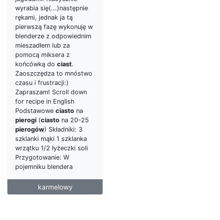
wyrabia się(...)następnie
rękami, jednak ja tą
pierwszą fazę wykonuję w
blenderze z odpowiednim
mieszadłem lub za
pomocą miksera z
końcówką do
ciast
.
Zaoszczędza to mnóstwo
czasu i frustracji:)
Zapraszam! Scroll down
for recipe in English
Podstawowe
ciasto
na
pierogi
(
ciasto
na 20-25
pierogów
) Składniki: 3
szklanki mąki 1 szklanka
wrzątku 1/2 łyżeczki soli
Przygotowanie: W
pojemniku blendera
karmelowy