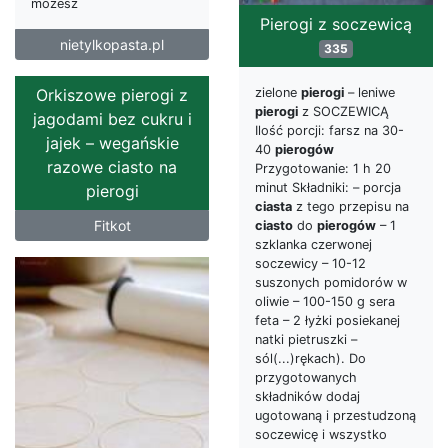
możesz
Pierogi z soczewicą
nietylkopasta.pl
335
zielone
pierogi
– leniwe
Orkiszowe pierogi z
pierogi
z SOCZEWICĄ
jagodami bez cukru i
Ilość porcji: farsz na 30-
jajek – wegańskie
40
pierogów
razowe ciasto na
Przygotowanie: 1 h 20
minut Składniki: – porcja
pierogi
ciasta
z tego przepisu na
Fitkot
ciasto
do
pierogów
– 1
szklanka czerwonej
soczewicy – 10-12
suszonych pomidorów w
oliwie – 100-150 g sera
feta – 2 łyżki posiekanej
natki pietruszki –
sól(...)rękach). Do
przygotowanych
składników dodaj
ugotowaną i przestudzoną
soczewicę i wszystko