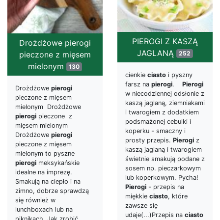
PIEROGI Z KASZĄ
Drożdżowe pierogi
JAGLANĄ
252
pieczone z mięsem
mielonym
130
cienkie
ciasto
i pyszny
farsz na
pierogi
.
Pierogi
Drożdżowe
pierogi
w niecodziennej odsłonie z
pieczone z mięsem
kaszą jaglaną, ziemniakami
mielonym Drożdżowe
i twarogiem z dodatkiem
pierogi
pieczone z
podsmażonej cebulki i
mięsem mielonym
koperku - smaczny i
Drożdżowe
pierogi
prosty przepis.
Pierogi
z
pieczone z mięsem
kaszą jaglaną i twarogiem
mielonym to pyszne
świetnie smakują podane z
pierogi
meksykańskie
sosem np. pieczarkowym
idealne na imprezę.
lub koperkowym. Pycha!
Smakują na ciepło i na
Pierogi
- przepis na
zimno, dobrze sprawdzą
miękkie
ciasto
, które
się również w
zawsze się
lunchboxach lub na
udaje(...)Przepis na
ciasto
piknikach. Jak zrobić