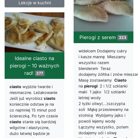
Lekcje w kuchni
Pierogi z serem
323
widelcem Dodajemy cukry
i kasze mannę Mieszamy
Idealne ciasto na
wszystko razem
pierogi – 10 ważnych
blenderem Teraz
rad!
277
dodajemy żółtka i znów miesz
Masę zostawiamy
Ciasto
na
pierogi
: 2 i 1/2 szklanki
ciasto
wyjdzie twarde i
maki 1 jajko 1/2 szklanki
niesmaczne. Leżakowanie
letniej wody
Jeśli już wyrobisz
ciasto
2 łyżki oliwy(...)szczypta
koniecznie odstaw je na
soli Mąkę przesiewamy na
co najmniej 15 minut pod
stolnicę Wybijamy jajko i
ściereczką. Po tym czasie
powoli lejemy wodę
ciasto
stanie się bardziej
Łączymy wszystko, potem
wilgotne i elastyczne,
dodajemy sól i oliwę
dużo łatwiej będzie je