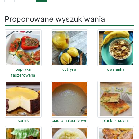
Proponowane wyszukiwania
papryka
cytryna
owsianka
faszerowana
sernik
ciasto naleśnikowe
placki z cukinii