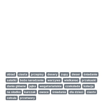
obiad
ciasta
przepisy
desery
zupy
deser
śniadanie
salatki
boże narodzenie
warzywa
wielkanoc
przekaski
dania główne
jajka
wegetariańskie
czekolada
kolacja
na słodko
kurczak
owoce
śniadania
dla dzieci
ciasto
cebula
przetwory