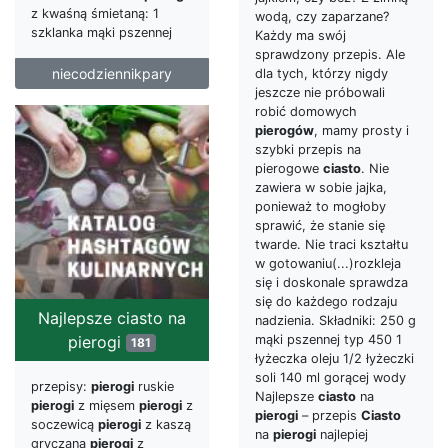
z kwaśną śmietaną: 1
wodą, czy zaparzane?
szklanka mąki pszennej
Każdy ma swój
sprawdzony przepis. Ale
niecodziennikpary
dla tych, którzy nigdy
jeszcze nie próbowali
robić domowych
pierogów
, mamy prosty i
szybki przepis na
pierogowe
ciasto
. Nie
zawiera w sobie jajka,
ponieważ to mogłoby
sprawić, że stanie się
twarde. Nie traci kształtu
w gotowaniu(...)rozkleja
się i doskonale sprawdza
się do każdego rodzaju
Najlepsze ciasto na
nadzienia. Składniki: 250 g
pierogi
mąki pszennej typ 450 1
181
łyżeczka oleju 1/2 łyżeczki
soli 140 ml gorącej wody
przepisy:
pierogi
ruskie
Najlepsze
ciasto
na
pierogi
z mięsem
pierogi
z
pierogi
– przepis
Ciasto
soczewicą
pierogi
z kaszą
na
pierogi
najlepiej
gryczaną
pierogi
z