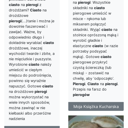
na
pierogi
: Wszystkie
ciasto
na
pierogi
z
składniki na
ciasto
drożdżami?
Ciasto
na
pierogowe umieścić w
drożdżowe
misce - rękoma lub
pierogi
(...)tanie i można je
mikserem połączyć
dowolnie faszerować i
składniki. Wyjąć
ciasto
na
zawijać. Ważne, by
stolnice oprószoną mąką i
odpowiednio długo i
wyrobić gładkie i
dokładnie wyrabiać
ciasto
elastyczne
ciasto
(w razie
drożdżowe, inaczej
potrzeby podsypać
wychodzi twarde i zbite, a
mąką). Gotowe
ciasto
nie mięciutkie i puszyste.
pierogowe przykryć
Wyrobione
ciasto
należy
czystą ściereczką (lub
umieścić w ciepłym
miską) - zostawić na
miejscu do podrośnięcia,
chwilę, aby 'odpoczęło'.
powinno się wyraźnie
Pierogi
.
Ciasto
na
pierogi
.
napuszyć. Gotowe
ciasto
Przepis na farsz do
na drożdżowe
pierogi
pierogów
można wykorzystać na
wiele innych sposobów,
Moja Książka Kucharska
można zawinąć w nie
kiełbaski albo przeróżne
nadzienia