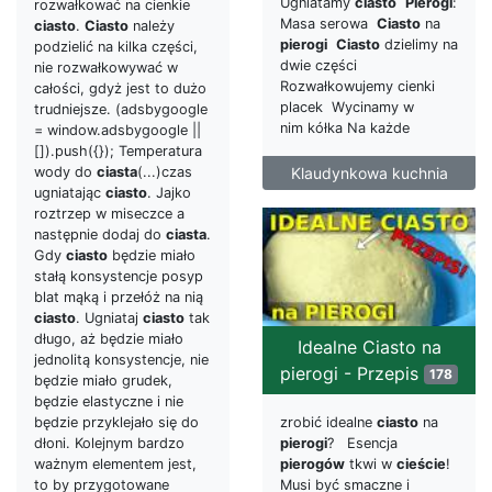
Ugniatamy
ciasto
Pierogi
:
rozwałkować na cienkie
Masa serowa
Ciasto
na
ciasto
.
Ciasto
należy
pierogi
Ciasto
dzielimy na
podzielić na kilka części,
dwie części
nie rozwałkowywać w
Rozwałkowujemy cienki
całości, gdyż jest to dużo
placek Wycinamy w
trudniejsze. (adsbygoogle
nim kółka Na każde
= window.adsbygoogle ||
[]).push({}); Temperatura
wody do
ciasta
(...)czas
Klaudynkowa kuchnia
ugniatając
ciasto
. Jajko
roztrzep w miseczce a
następnie dodaj do
ciasta
.
Gdy
ciasto
będzie miało
stałą konsystencje posyp
blat mąką i przełóż na nią
ciasto
. Ugniataj
ciasto
tak
długo, aż będzie miało
Idealne Ciasto na
jednolitą konsystencje, nie
pierogi - Przepis
178
będzie miało grudek,
będzie elastyczne i nie
będzie przyklejało się do
zrobić idealne
ciasto
na
dłoni. Kolejnym bardzo
pierogi
? Esencja
ważnym elementem jest,
pierogów
tkwi w
cieście
!
to by przygotowane
Musi być smaczne i