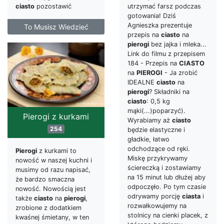
ciasto
pozostawić
utrzymać farsz podczas
gotowania! Dziś
Agnieszka prezentuje
To Musisz Wiedzieć
przepis na
ciasto
na
pierogi
bez jajka i mleka...
Link do filmu z przepisem
184 - Przepis na
CIASTO
na
PIEROGI
- Ja zrobić
IDEALNE
ciasto
na
pierogi
? Składniki na
ciasto
: 0,5 kg
mąki(...)poparzyć).
Pierogi z kurkami
Wyrabiamy aż
ciasto
254
będzie elastyczne i
gładkie, łatwo
odchodzące od ręki.
Pierogi
z kurkami to
Miskę przykrywamy
nowość w naszej kuchni i
ściereczką i zostawiamy
musimy od razu napisać,
na 15 minut lub dłużej aby
że bardzo smaczna
odpoczęło. Po tym czasie
nowość. Nowością jest
odrywamy porcję
ciasta
i
także
ciasto
na
pierogi
,
rozwałkowujemy na
zrobione z dodatkiem
stolnicy na cienki placek, z
kwaśnej śmietany, w ten