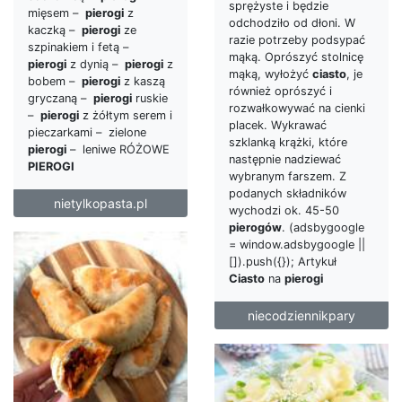
sprężyste i będzie
mięsem –
pierogi
z
odchodziło od dłoni. W
kaczką –
pierogi
ze
razie potrzeby podsypać
szpinakiem i fetą –
mąką. Oprószyć stolnicę
pierogi
z dynią –
pierogi
z
mąką, wyłożyć
ciasto
, je
bobem –
pierogi
z kaszą
również oprószyć i
gryczaną –
pierogi
ruskie
rozwałkowywać na cienki
–
pierogi
z żółtym serem i
placek. Wykrawać
pieczarkami – zielone
szklanką krążki, które
pierogi
– leniwe RÓŻOWE
następnie nadziewać
PIEROGI
wybranym farszem. Z
podanych składników
nietylkopasta.pl
wychodzi ok. 45-50
pierogów
. (adsbygoogle
= window.adsbygoogle ||
[]).push({}); Artykuł
Ciasto
na
pierogi
niecodziennikpary