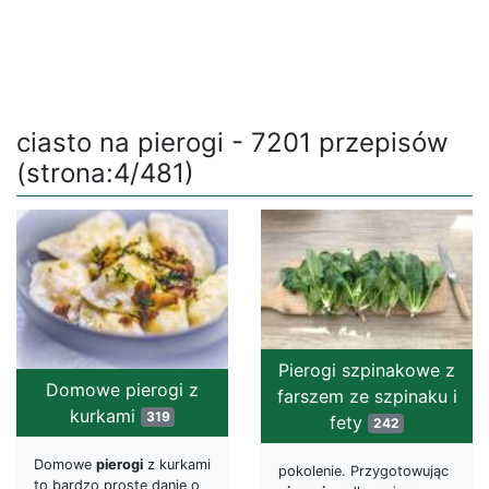
ciasto na pierogi - 7201 przepisów
(strona:4/481)
Pierogi szpinakowe z
Domowe pierogi z
farszem ze szpinaku i
kurkami
319
fety
242
Domowe
pierogi
z kurkami
pokolenie. Przygotowując
to bardzo proste danie o