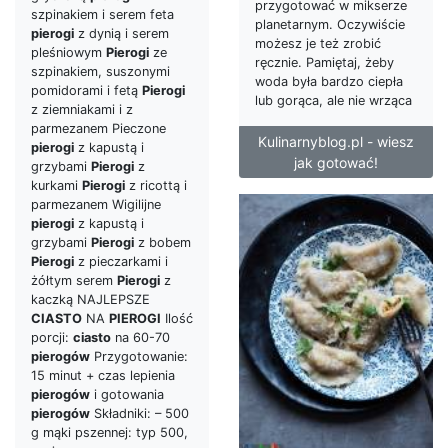
przygotować w mikserze
szpinakiem i serem feta
planetarnym. Oczywiście
pierogi
z dynią i serem
możesz je też zrobić
pleśniowym
Pierogi
ze
ręcznie. Pamiętaj, żeby
szpinakiem, suszonymi
woda była bardzo ciepła
pomidorami i fetą
Pierogi
lub gorąca, ale nie wrząca
z ziemniakami i z
parmezanem Pieczone
Kulinarnyblog.pl - wiesz
pierogi
z kapustą i
jak gotować!
grzybami
Pierogi
z
kurkami
Pierogi
z ricottą i
parmezanem Wigilijne
pierogi
z kapustą i
grzybami
Pierogi
z bobem
Pierogi
z pieczarkami i
żółtym serem
Pierogi
z
kaczką NAJLEPSZE
CIASTO
NA
PIEROGI
Ilość
porcji:
ciasto
na 60-70
pierogów
Przygotowanie:
15 minut + czas lepienia
pierogów
i gotowania
pierogów
Składniki: – 500
g mąki pszennej: typ 500,