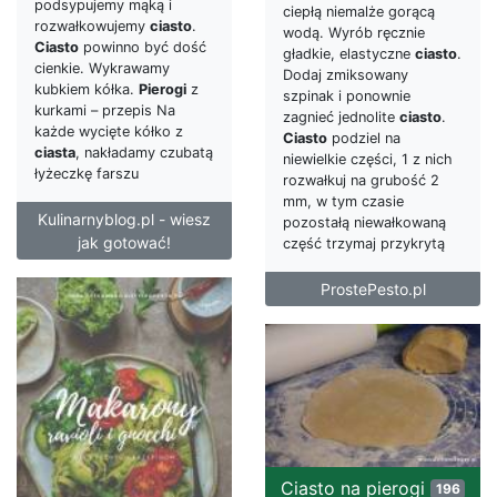
podsypujemy mąką i
ciepłą niemalże gorącą
rozwałkowujemy
ciasto
.
wodą. Wyrób ręcznie
Ciasto
powinno być dość
gładkie, elastyczne
ciasto
.
cienkie. Wykrawamy
Dodaj zmiksowany
kubkiem kółka.
Pierogi
z
szpinak i ponownie
kurkami – przepis Na
zagnieć jednolite
ciasto
.
każde wycięte kółko z
Ciasto
podziel na
ciasta
, nakładamy czubatą
niewielkie części, 1 z nich
łyżeczkę farszu
rozwałkuj na grubość 2
mm, w tym czasie
Kulinarnyblog.pl - wiesz
pozostałą niewałkowaną
jak gotować!
część trzymaj przykrytą
ProstePesto.pl
Ciasto na pierogi
196