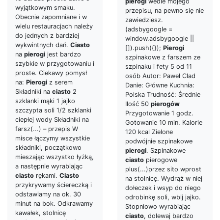
pierogi
wedle mojego
wyjątkowym smaku.
przepisu, na pewno się nie
Obecnie zapomniane i w
zawiedziesz.
wielu restauracjach należy
(adsbygoogle =
do jednych z bardziej
window.adsbygoogle ||
wykwintnych dań.
Ciasto
[]).push({});
Pierogi
na
pierogi
jest bardzo
szpinakowe z farszem ze
szybkie w przygotowaniu i
szpinaku i fety 5 od 11
proste. Ciekawy pomysł
osób Autor: Paweł Clad
na:
Pierogi
z serem
Danie: Główne Kuchnia:
Składniki na
ciasto
2
Polska Trudność: Średnie
szklanki mąki 1 jajko
Ilość 50
pierogów
szczypta soli 1/2 szklanki
Przygotowanie 1 godz.
ciepłej wody Składniki na
Gotowanie 10 min. Kalorie
farsz(...) – przepis W
120 kcal Zielone
misce łączymy wszystkie
podwójnie szpinakowe
składniki, początkowo
pierogi
. Szpinakowe
mieszając wszystko łyżką,
ciasto
pierogowe
a następnie wyrabiając
plus(...)przez sito wprost
ciasto
rękami.
Ciasto
na stolnicę. Wydrąż w niej
przykrywamy ściereczką i
dołeczek i wsyp do niego
odstawiamy na ok. 30
odrobinkę soli, wbij jajko.
minut na bok. Odkrawamy
Stopniowo wyrabiając
kawałek, stolnicę
ciasto
, dolewaj bardzo