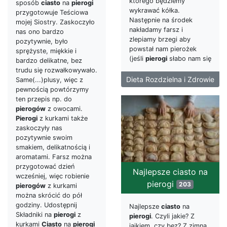
którego będziemy
sposób
ciasto
na
pierogi
wykrawać kółka.
przygotowuje Teściowa
Następnie na środek
mojej Siostry. Zaskoczyło
nakładamy farsz i
nas ono bardzo
zlepiamy brzegi aby
pozytywnie, było
powstał nam pierożek
sprężyste, miękkie i
(jeśli
pierogi
słabo nam się
bardzo delikatne, bez
trudu się rozwałkowywało.
Dieta Rozdzielna i Zdrowie
Same(...)plusy, więc z
pewnością powtórzymy
ten przepis np. do
pierogów
z owocami.
Pierogi
z kurkami także
zaskoczyły nas
pozytywnie swoim
smakiem, delikatnością i
aromatami. Farsz można
przygotować dzień
Najlepsze ciasto na
wcześniej, więc robienie
pierogi
203
pierogów
z kurkami
można skrócić do pół
godziny. Udostępnij
Najlepsze
ciasto
na
Składniki na
pierogi
z
pierogi
. Czyli jakie? Z
kurkami
Ciasto
na
pierogi
jajkiem, czy bez? Z zimną