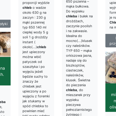
650 pszenna –
upi
proporcji wyjdzie
mąka bułkowa.
wyj
chleb
o wadze
Do wypieku
for
około 630 g na
chleba
i bułek na
je n
zaczyn : 230 g
drożdżach,
Chl
mąki pszennej
ołyki
zaczynie poolish
na 
typ 650 140 ml
i na zakwasie.
ciepłej wody 5 g
Idealna do
soli 1 g drożdży
mocno(...)klusek
instant (
prz
czy naleśników.
około(...)
chleb
TYP 650 – mąka
jest upieczony
orkiszowa jasna,
można wbić
nadaje się do
patyczek od
biszkoptów,
szaszłyka i po
 na
ciasteczek,
wyjęciu jeżeli
h.
naleśników,
będzie suchy to
klusek. Świetna
znaczy że
do pieczenia
chlebek jest
chleba
, do
upieczony a po
mi
mieszanek przy
wyjęciu z foremki
wypieku
m
jak stukamy w
eba
pieczywa
spód chlebka to
ol
e,
pełnoziarnistego
powinien mieć
sto
żytniego i
taki pusty odgłos