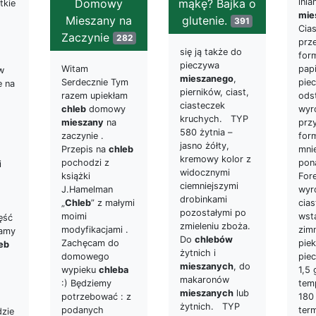
mąkę? Bajka o
lnia
Domowy
tkie
mie
glutenie.
Mieszany na
391
Cia
Zaczynie
282
prz
się ją także do
for
pieczywa
pap
Witam
w
mieszanego
,
piec
Serdecznie Tym
e na
pierników, ciast,
ods
razem upiekłam
o
ciasteczek
wyro
chleb
domowy
kruchych. TYP
prz
mieszany
na
580 żytnia –
form
zaczynie .
jasno żółty,
mnie
Przepis na
chleb
kremowy kolor z
pon
pochodzi z
i
widocznymi
For
książki
ciemniejszymi
wyr
J.Hamelman
drobinkami
cia
„
Chleb
” z małymi
pozostałymi po
wst
moimi
ęść
zmieleniu zboża.
zim
modyfikacjami .
iamy
Do
chlebów
piek
Zachęcam do
eb
żytnich i
pie
domowego
mieszanych
, do
1,5
wypieku
chleba
makaronów
tem
:) Będziemy
mieszanych
lub
180
potrzebować : z
żytnich. TYP
ter
podanych
dzie