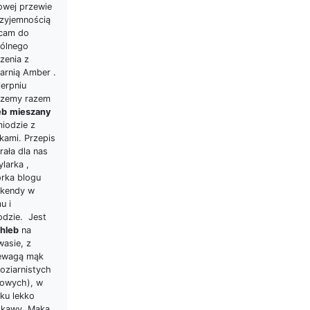
owej przewie
rzyjemnością
cam do
ólnego
zenia z
arnią Amber .
ierpniu
czemy razem
eb
mieszany
miodzie z
kami. Przepis
rała dla nas
larka ,
orka blogu
kendy w
u i
odzie. Jest
hleb
na
wasie, z
ewagą mąk
oziarnistych
zowych), w
ku lekko
dkawy. Mąka