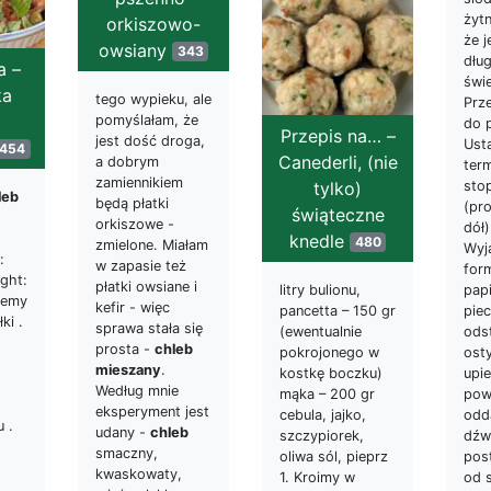
żytn
orkiszowo-
że j
owsiany
343
dłu
a –
świ
ka
tego wypieku, ale
Prze
pomyślałam, że
do p
Przepis na… –
jest dość droga,
Ust
454
Canederli, (nie
a dobrym
ter
zamiennikiem
tylko)
stop
leb
będą płatki
(pr
świąteczne
orkiszowe -
dół)
knedle
480
zmielone. Miałam
Wyj
:
w zapasie też
for
ght:
płatki owsiane i
litry bulionu,
pap
wiemy
kefir - więc
pancetta – 150 gr
piec
ki .
sprawa stała się
(ewentualnie
ods
prosta -
chleb
pokrojonego w
osty
mieszany
.
kostkę boczku)
upi
Według mnie
mąka – 200 gr
pow
eksperyment jest
cebula, jajko,
odd
u .
udany -
chleb
szczypiorek,
dźw
smaczny,
oliwa sól, pieprz
pos
kwaskowaty,
1. Kroimy w
od 