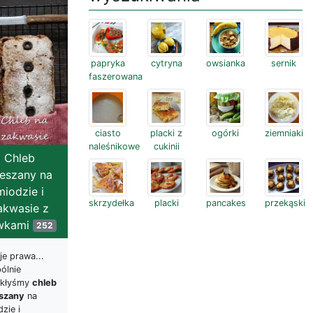
papryka
cytryna
owsianka
sernik
faszerowana
ciasto
placki z
ogórki
ziemniaki
naleśnikowe
cukinii
Chleb
eszany na
miodzie i
skrzydełka
placki
pancakes
przekąski
akwasie z
iwkami
252
je prawa...
ólnie
ekłyśmy
chleb
szany
na
zie i