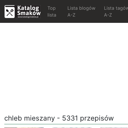
Top
Lista blogów
Lista tagó
lista
A-Z
A-Z
chleb mieszany - 5331 przepisów