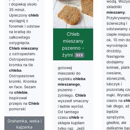
wodą. Wszys
i dopiekaj około
składniki
35 minut.
mieszamy
.
Upieczony
chleb
Przykrywamy
wyciągnij z
ściereczką i
foremek i odstaw
odstawiamy 
na kratkę do
Chleb
ciepłe miejsc
całkowitego
ok. 10 min d
mieszany
ostygnięcia.
wyrośnięcia
pszenno -
Chleb
mieszany
drożdży.
z ostropestem.
żytni
323
Następnie
Ostropestowa
dodajemy
kromka na tle
kminek, płatk
gotowej
chleba
.
owsiane,
mieszanki do
Ostropestowe
słonecznik,
wypieku
chleba
kromki. Kromka
lubczyk i
mieszanego
,
en face. Sezam
pozostałą cz
pszenno -
na
chlebie
.
mąki. Wyrab
żytniego.
Chleb
inspirował
ciasto na
chl
wyszedł smaczny
przepis na
Chleb
tak długo, aż
i ładnie wyrósł.
pomorski
będzie
Od tamtego
sprężyste,
czasu
chleb
w
Grahamka, weka i
gładkie, ale
sklepie kupiłam
kajzerka
delikatnie bę
tylko raz. Jeśli