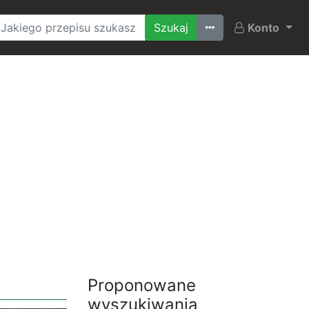
Ostatnio szukane
Konto
Proponowane
wyszukiwania