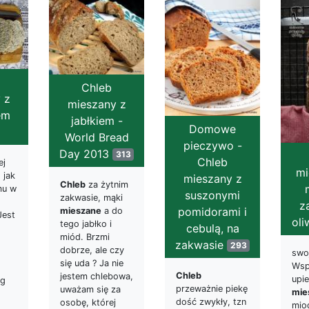
Chleb
 z
mieszany z
em
jabłkiem -
Domowe
World Bread
pieczywo -
Day 2013
313
Chleb
ej
mi
 jak
mieszany z
Chleb
za żytnim
mu w
suszonymi
zakwasie, mąki
z
pomidorami i
mieszane
a do
Jest
ol
tego jabłko i
cebulą, na
miód. Brzmi
zakwasie
293
dobrze, ale czy
swo
się uda ? Ja nie
Wsp
Chleb
jestem chlebowa,
upi
 g
przeważnie piekę
uważam się za
mie
dość zwykły, tzn
osobę, której
miod