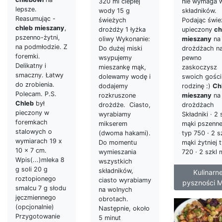
nie wymaga w
320 ml ciepłej
lepsze.
składników.
wody 15 g
Reasumując -
Podając świe
świeżych
chleb
mieszany
,
upieczony
ch
drożdży 1 łyżka
pszenno-żytni,
mieszany
na
oliwy Wykonanie:
na podmłodzie. Z
drożdżach n
Do dużej miski
foremki.
pewno
wsypujemy
Delikatny i
zaskoczysz
mieszankę mąk,
smaczny. Łatwy
swoich gości 
dolewamy wodę i
do zrobienia.
rodzinę :)
Ch
dodajemy
Polecam. P.S.
mieszany
na
rozkruszone
Chleb
był
drożdżach
drożdże. Ciasto,
pieczony w
Składniki · 2 
wyrabiamy
foremkach
mąki pszenne
mikserem
stalowych o
typ 750 · 2 s
(dwoma hakami).
wymiarach 19 x
mąki żytniej 
Do momentu
10 x 7 cm.
720 · 2 szkl 
wymieszania
Wpis(...)mleka 8
wszystkich
g soli 20 g
składników,
Kulinarn
roztopionego
ciasto wyrabiamy
pyszności M
smalcu 7 g słodu
na wolnych
jęczmiennego
obrotach.
(opcjonalnie)
Następnie, około
Przygotowanie
5 minut