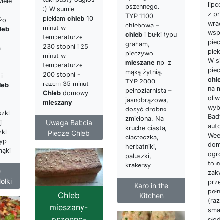
iele
lipc
pszennego.
:) W sumie
z p
TYP 1100
piekłam
chleb
10
żo
wra
chlebowa –
minut w
leb
wsp
chleb
i bułki typu
temperaturze
piec
graham,
230 stopni i 25
a
piek
pieczywo
minut w
W s
mieszane
np. z
temperaturze
pie
mąką żytnią.
200 stopni -
i
chl
TYP 2000
razem 35 minut
leb
na 
pełnoziarnista –
Chleb
domowy
oliw
jasnobrązowa,
mieszany
wyb
dosyć drobno
szkl
Bady
zmielona. Na
Uwaga Babcia
j
aut
kruche ciasta,
zkl
Piecze Chleb
Wee
ciasteczka,
typ
dom
herbatniki,
mąki
ogr
paluszki,
to
c
krakersy
e
zak
olki
prz
Karo in the
pełn
Chleb
Kitchen
(ra
mieszany-
sma
pszenno-
sło