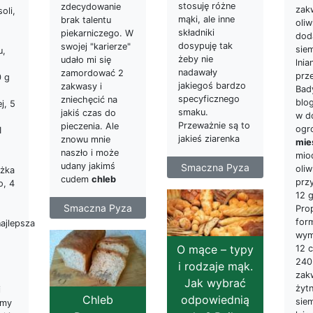
stosuję różne
zdecydowanie
zak
oli,
mąki, ale inne
brak talentu
oliw
składniki
piekarniczego. W
dod
dosypuję tak
swojej "karierze"
siem
u,
żeby nie
udało mi się
lni
nadawały
zamordować 2
prz
0 g
jakiegoś bardzo
zakwasy i
Bady
specyficznego
zniechęcić na
blo
j, 5
smaku.
jakiś czas do
w d
Przeważnie są to
pieczenia. Ale
ogr
1
jakieś ziarenka
znowu mnie
mie
naszło i może
mio
udany jakimś
Smaczna Pyza
oli
yżka
cudem
chleb
prz
o, 4
12 
Smaczna Pyza
Pro
for
najlepsza
wym
O mące – typy
12 c
240
i rodzaje mąk.
zak
Jak wybrać
żyt
i
odpowiednią
Chleb
siem
amy