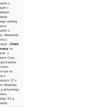
wasie z
kami i
atkiem
ienia
anego według
episu
larki z
ga Weekendy
omu i
odzie .
Chleb
szany
na
dzie z
wkami Czas
ygotowania:
godzin
porcje na
mę o
iarach 27 x
m Składniki:
 g aktywnego
wasu
niego 50 g
ienia