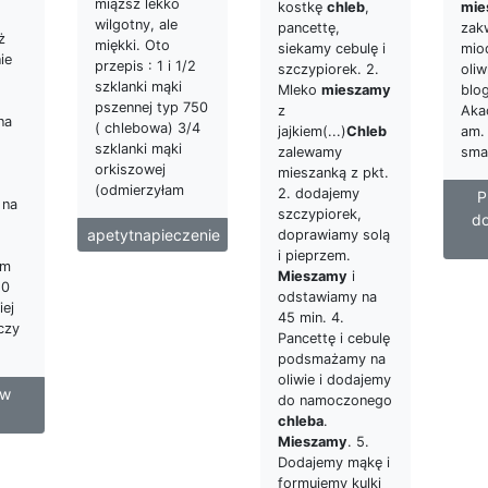
miąższ lekko
kostkę
chleb
,
mie
wilgotny, ale
pancettę,
zak
ż
miękki. Oto
siekamy cebulę i
mio
ie
przepis : 1 i 1/2
szczypiorek. 2.
oli
szklanki mąki
Mleko
mieszamy
blo
pszennej typ 750
z
Aka
na
( chlebowa) 3/4
jajkiem(...)
Chleb
am. 
szklanki mąki
zalewamy
sma
orkiszowej
mieszanką z pkt.
(odmierzyłam
2. dodajemy
P
 na
szczypiorek,
do
apetytnapieczenie
doprawiamy solą
i pieprzem.
em
Mieszamy
i
10
odstawiamy na
iej
45 min. 4.
czy
Pancettę i cebulę
podsmażamy na
oliwie i dodajemy
 w
do namoczonego
chleba
.
Mieszamy
. 5.
Dodajemy mąkę i
formujemy kulki