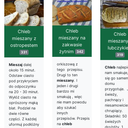
Chleb
Chleb
Chleb
mieszany na
mieszany z
mieszany
zakwasie
ostropestem
lubczyki
żytnim
342
331
319
orkiszową z
Mieszaj
dalej
Chleb
najlepi
tego przepisu.
około 15 minut.
nam smakuje,
Drugi to ten
Odstaw ciasto
się go same
mieszany
. I
pod przykryciem
domu
jeden i drugi
do odpoczynku
przygotuje. 
bardzo mi
na 20 - 30 minut.
świeży,
smakują , więc
Wyłóż ciasto na
pachnący i
nie mam powodu
oprószony mąką
niesamowicie
aby szukać
blat. Podziel na
chrupiący.
innych
dwie równe
Składniki: 50
przepisów. Przepis
części. Z każdej
świeżych
na
chleb
uformuj podłóżny
drożdży, 1