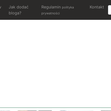
w
Jak dodać
Regulamin
Kontakt
polityka
bloga?
prywatności