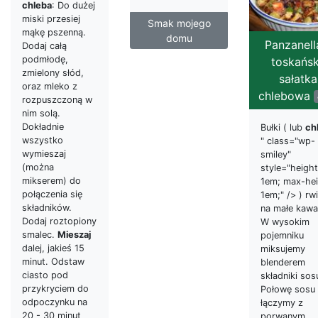
chleba
: Do dużej
miski przesiej
Smak mojego
mąkę pszenną.
domu
Panzanell
Dodaj całą
podmłodę,
toskańs
zmielony słód,
sałatka
oraz mleko z
chlebowa
rozpuszczoną w
nim solą.
Dokładnie
Bułki ( lub
ch
wszystko
" class="wp-
wymieszaj
smiley"
(można
style="height
mikserem) do
1em; max-hei
połączenia się
1em;" /> ) r
składników.
na małe kawał
Dodaj roztopiony
W wysokim
smalec.
Mieszaj
pojemniku
dalej, jakieś 15
miksujemy
minut. Odstaw
blenderem
ciasto pod
składniki sos
przykryciem do
Połowę sosu
odpoczynku na
łączymy z
20 - 30 minut
porwanym