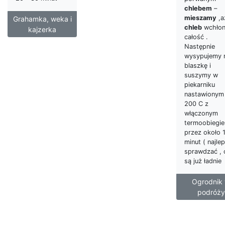
chlebem
–
mieszamy
,a
Grahamka, weka i
chleb
wchłon
kajzerka
całość .
Następnie
wysypujemy 
blaszkę i
suszymy w
piekarniku
nastawionym
200 C z
włączonym
termoobiegi
przez około 
minut ( najlep
sprawdzać , 
są już ładnie
Ogrodnik
podróży