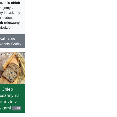
eczeniu
chleb
mujemy z
my i studzimy
a kratce.
eb
mieszany
miodzie
Kulinarne
ygody Gatity
Chleb
eszany na
iodzie z
iwkami
386