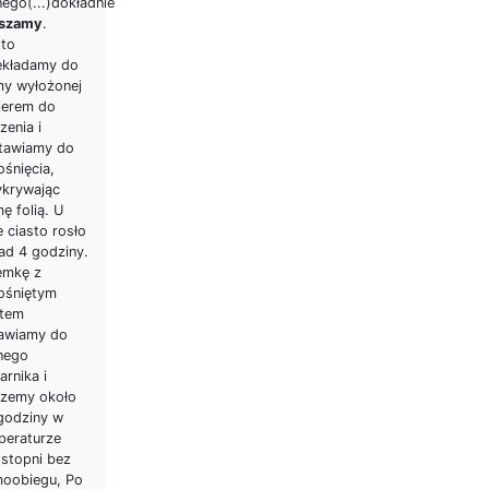
nego(...)dokładnie
szamy
.
sto
ekładamy do
my wyłożonej
ierem do
zenia i
tawiamy do
śnięcia,
ykrywając
ę folią. U
 ciasto rosło
ad 4 godziny.
emkę z
ośniętym
stem
awiamy do
nego
arnika i
czemy około
 godziny w
peraturze
 stopni bez
moobiegu, Po