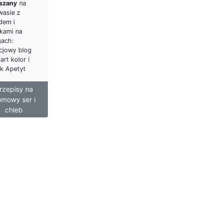
szany
na
wasie z
dem i
wkami na
gach:
cjowy blog
art kolor i
k Apetyt
rzepisy na
mowy ser i
chleb