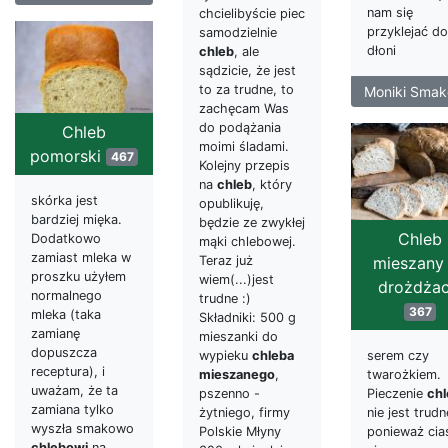
nam się
chcielibyście piec
przyklejać do
samodzielnie
dłoni
chleb
, ale
sądzicie, że jest
to za trudne, to
Moniki Smak
zachęcam Was
do podążania
Chleb
moimi śladami.
pomorski
467
Kolejny przepis
na
chleb
, który
skórka jest
opublikuję,
bardziej mięka.
będzie ze zwykłej
Chleb
Dodatkowo
mąki chlebowej.
zamiast mleka w
mieszany
Teraz już
proszku użyłem
wiem(...)jest
drożdżac
normalnego
trudne :)
367
mleka (taka
Składniki: 500 g
zamianę
mieszanki do
dopuszcza
serem czy
wypieku
chleba
receptura), i
twarożkiem.
mieszanego
,
uważam, że ta
Pieczenie
chl
pszenno -
zamiana tylko
nie jest trudn
żytniego, firmy
wyszła smakowo
ponieważ cia
Polskie Młyny
chlebowi
na