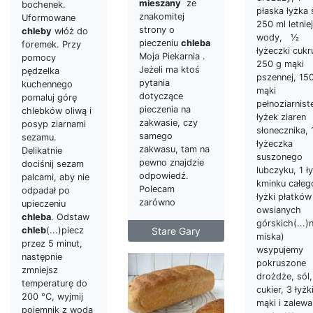
mieszany
ze
bochenek.
płaska łyżka s
znakomitej
Uformowane
250 ml letniej
strony o
chleby
włóż do
wody, ½
pieczeniu
chleba
foremek. Przy
łyżeczki cukr
Moja Piekarnia .
pomocy
250 g mąki
Jeżeli ma ktoś
pędzelka
pszennej, 15
pytania
kuchennego
mąki
dotyczące
pomaluj górę
pełnoziarniste
pieczenia na
chlebków oliwą i
łyżek ziaren
zakwasie, czy
posyp ziarnami
słonecznika, 
samego
sezamu.
łyżeczka
zakwasu, tam na
Delikatnie
suszonego
pewno znajdzie
dociśnij sezam
lubczyku, 1 ł
odpowiedź.
palcami, aby nie
kminku całeg
Polecam
odpadał po
łyżki płatków
zarówno
upieczeniu
owsianych
chleba
. Odstaw
górskich(...)
chleb
(...)piecz
Stare Gary
miska)
przez 5 minut,
wsypujemy
następnie
pokruszone
zmniejsz
drożdże, sól,
temperaturę do
cukier, 3 łyżk
200 °C, wyjmij
mąki i zalew
pojemnik z wodą