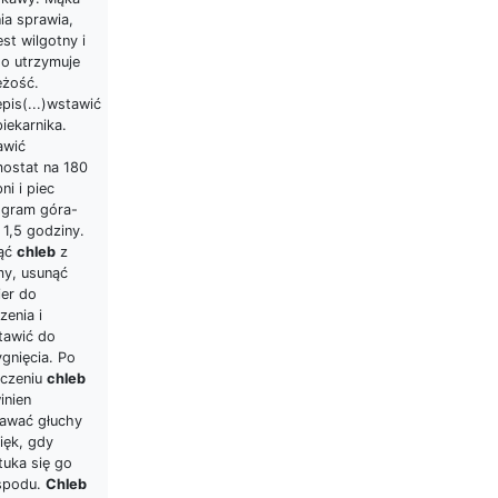
ia sprawia,
est wilgotny i
go utrzymuje
eżość.
pis(...)wstawić
iekarnika.
awić
mostat na 180
ni i piec
ogram góra-
 1,5 godziny.
ąć
chleb
z
my, usunąć
ier do
zenia i
tawić do
gnięcia. Po
eczeniu
chleb
inien
awać głuchy
ięk, gdy
tuka się go
spodu.
Chleb