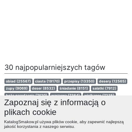
30 najpopularniejszych tagów
obiad
(25567)
ciasta
(19170)
przepisy
(13350)
desery
(12565)
zupy
(9069)
deser
(8532)
śniadanie
(8151)
salatki
(7912)
boże narodzenie
(7420)
warzywa
(7364)
wielkanoc
(7235)
Zapoznaj się z informacją o
przekaski
(6986)
dania główne
(6962)
jajka
(6622)
wegetariańskie
(6606)
czekolada
(6102)
kolacja
(5817)
plikach cookie
na słodko
(5738)
kurczak
(5685)
owoce
(5012)
KatalogSmakow.pl używa plików cookie, aby zapewnić najlepszą
śniadania
(4998)
dla dzieci
(4908)
ciasto
(4739)
jakość korzystania z naszego serwisu.
cebula
(4705)
przetwory
(4541)
pomidory
(4536)