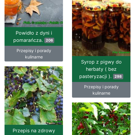
Powidło z dyni i
pomarańcza.
206
Przepisy i porady
kulinarne
Syrop z pigwy do
herbaty ( bez
pasteryzacji ).
298
Przepisy i porady
kulinarne
Przepis na zdrowy