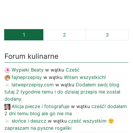
1
2
3
Forum kulinarne
Wypieki Beaty
w wątku
Cześć
fajneprzepisy
w wątku
Witam wszystkich!
latweprzepisy.com
w wątku
Dodałem swój blog
tutaj 2 tygodnie temu i do dzisiaj przepis nie został
dodany.
Alicja piecze i fotografuje
w wątku
cześć! dodałam
2 dni temu blog ale go nie ma
słońce i deszcz
w wątku
cześć wszystkim 🙂
zapraszam na pyszne rogaliki