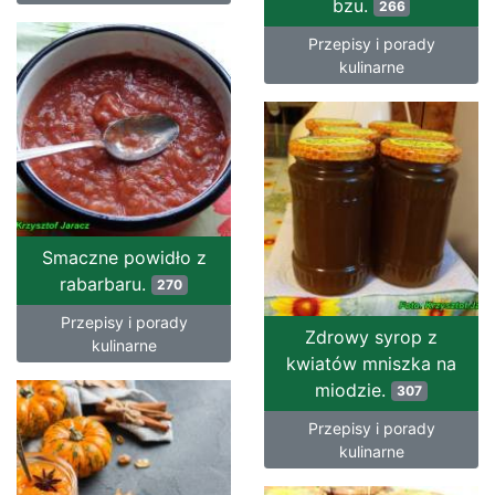
bzu.
266
Przepisy i porady
kulinarne
Smaczne powidło z
rabarbaru.
270
Przepisy i porady
Zdrowy syrop z
kulinarne
kwiatów mniszka na
miodzie.
307
Przepisy i porady
kulinarne