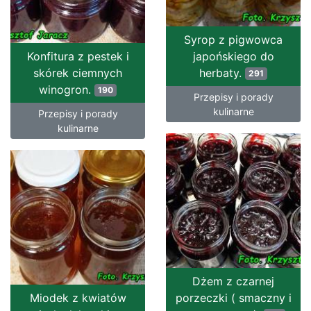
Syrop z pigwowca
Konfitura z pestek i
japońskiego do
skórek ciemnych
herbaty.
291
winogron.
190
Przepisy i porady
kulinarne
Przepisy i porady
kulinarne
Dżem z czarnej
Miodek z kwiatów
porzeczki ( smaczny i