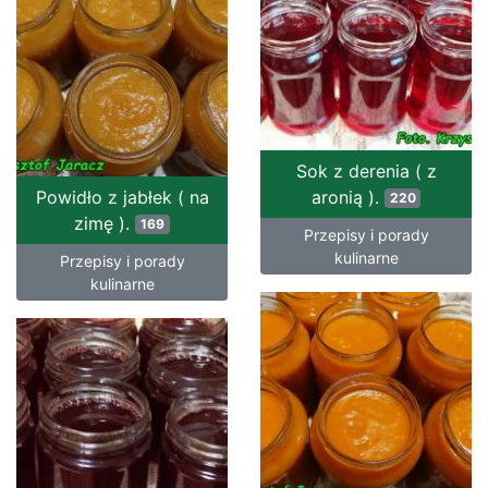
Sok z derenia ( z
Powidło z jabłek ( na
aronią ).
220
zimę ).
169
Przepisy i porady
kulinarne
Przepisy i porady
kulinarne