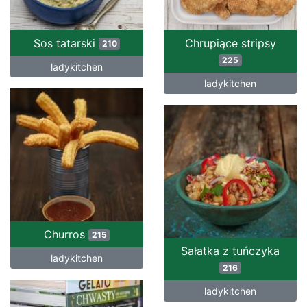
Sos tatarski
Chrupiące stripsy
210
225
ladykitchen
ladykitchen
Churros
215
Sałatka z tuńczyka
ladykitchen
216
ladykitchen