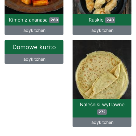
Kimch z ananasa
Ruskie
260
240
ladykitchen
ladykitchen
Domowe kurito
ladykitchen
Naleśniki wytrawne
272
ladykitchen