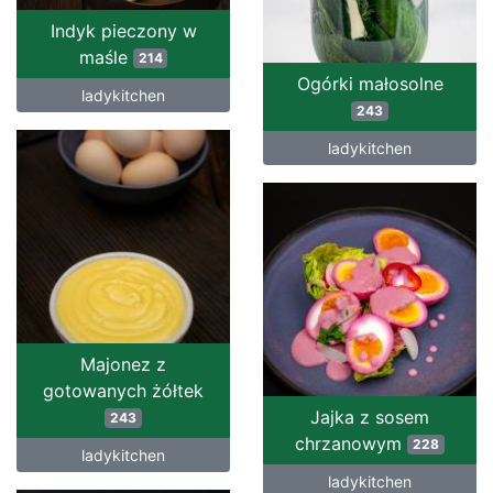
Indyk pieczony w
maśle
214
Ogórki małosolne
ladykitchen
243
ladykitchen
Majonez z
gotowanych żółtek
Jajka z sosem
243
chrzanowym
228
ladykitchen
ladykitchen