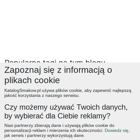
Popularne tagi na tym blogu
Zapoznaj się z informacją o
zielone
(80)
przystawki
(3396)
desery
(12565)
główne
(39)
plikach cookie
przyprawy
(560)
rano
(21)
czosnek
(3999)
masło
(2490)
KatalogSmakow.pl używa plików cookie, aby zapewnić najlepszą
jajka
(6622)
orzechy
(3099)
pomidory
(4536)
papryka
(3938)
jakość korzystania z naszego serwisu.
wegańskie
(2727)
boże narodzenie
(7420)
chilli
(468)
Czy możemy używać Twoich danych,
cynamon
(3290)
wanilia
(975)
zupy
(9069)
by wybierać dla Ciebie reklamy?
bez kategorii
(1080)
wolowina
(1498)
obiad
ciasta
przepisy
desery
zupy
deser
śniadanie
Nasi partnerzy zbierają dane i używają plików cookie do
salatki
boże narodzenie
warzywa
wielkanoc
przekaski
personalizacji reklam i mierzenia ich skuteczności.
Dowiedz się
,
jak serwis i partnerzy wykorzystują dane.
dania główne
jajka
wegetariańskie
czekolada
kolacja