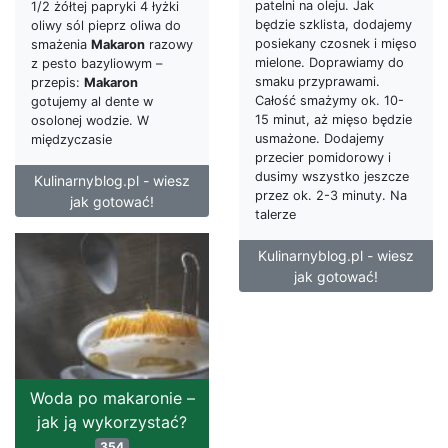
patelni na oleju. Jak
1/2 żółtej papryki 4 łyżki
będzie szklista, dodajemy
oliwy sól pieprz oliwa do
posiekany czosnek i mięso
smażenia
Makaron
razowy
mielone. Doprawiamy do
z pesto bazyliowym –
smaku przyprawami.
przepis:
Makaron
Całość smażymy ok. 10-
gotujemy al dente w
15 minut, aż mięso będzie
osolonej wodzie. W
usmażone. Dodajemy
międzyczasie
przecier pomidorowy i
dusimy wszystko jeszcze
Kulinarnyblog.pl - wiesz
przez ok. 2-3 minuty. Na
jak gotować!
talerze
Kulinarnyblog.pl - wiesz
jak gotować!
Woda po makaronie –
jak ją wykorzystać?
354