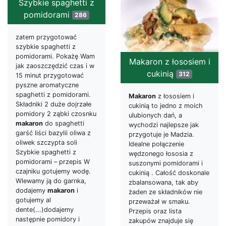
Szybkie spaghetti z
pomidorami
286
zatem przygotować
szybkie spaghetti z
pomidorami. Pokażę Wam
Makaron z łososiem i
jak zaoszczędzić czas i w
cukinią
312
15 minut przygotować
pyszne aromatyczne
spaghetti z pomidorami.
Makaron
z łososiem i
Składniki 2 duże dojrzałe
cukinią to jedno z moich
pomidory 2 ząbki czosnku
ulubionych dań, a
makaron
do spaghetti
wychodzi najlepsze jak
garść liści bazylii oliwa z
przygotuje je Madzia.
oliwek szczypta soli
Idealne połączenie
Szybkie spaghetti z
wędzonego łososia z
pomidorami – przepis W
suszonymi pomidorami i
czajniku gotujemy wodę.
cukinią . Całość doskonale
Wlewamy ją do garnka,
zbalansowana, tak aby
dodajemy
makaron
i
żaden ze składników nie
gotujemy al
przeważał w smaku.
dente(...)dodajemy
Przepis oraz lista
następnie pomidory i
zakupów znajduje się