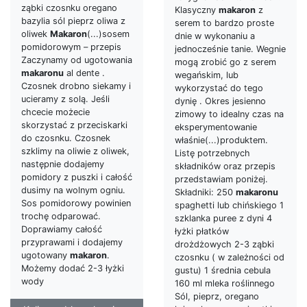
ząbki czosnku oregano
Klasyczny
makaron
z
bazylia sól pieprz oliwa z
serem to bardzo proste
oliwek
Makaron
(...)sosem
dnie w wykonaniu a
pomidorowym – przepis
jednocześnie tanie. Wegnie
Zaczynamy od ugotowania
mogą zrobić go z serem
makaronu
al dente .
wegańskim, lub
Czosnek drobno siekamy i
wykorzystać do tego
ucieramy z solą. Jeśli
dynię . Okres jesienno
chcecie możecie
zimowy to idealny czas na
skorzystać z przeciskarki
eksperymentowanie
do czosnku. Czosnek
właśnie(...)produktem.
szklimy na oliwie z oliwek,
Listę potrzebnych
następnie dodajemy
składników oraz przepis
pomidory z puszki i całość
przedstawiam poniżej.
dusimy na wolnym ogniu.
Składniki: 250
makaronu
Sos pomidorowy powinien
spaghetti lub chińskiego 1
trochę odparować.
szklanka puree z dyni 4
Doprawiamy całość
łyżki płatków
przyprawami i dodajemy
drożdżowych 2-3 ząbki
ugotowany
makaron
.
czosnku ( w zależności od
Możemy dodać 2-3 łyżki
gustu) 1 średnia cebula
wody
160 ml mleka roślinnego
Sól, pieprz, oregano