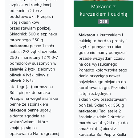
szpinak w trochę innej
Makaron z
odsłonie niż ten z
kurczakiem i cukinią
podstawówki. Przepis i
356
listę składników
przedstawiam poniżej.
Składniki: 500 g szpinaku
Makaron
z kurczakiem i
mrożonego 250 g
cukinią to bardzo prosty i
makaronu
penne 1 mała
szybki pomysł na obiad
cebula 2-3 ząbki czosnku
gdzie nie mamy pomysłu i
250 ml śmietany 12 % 6-7
przede wszystkim czasu
pomidorów suszonych w
na coś wyszukanego.
zalewie 2 łyżki zielonych
Ponadto kolorystyka tego
oliwek 4 łyżki oliwy z
dania przyciąga nawet
oliwek 2 łyżki
największego niejadka do
startego(...)parmezanu
spróbowania go. Przepis i
Sól i pieprz do smaku
listę niezbędnych
Przepis na wegetariańskie
składników przedstawiam
penne ze szpinakiem
poniżej. Składniki: 350 g
Makaron
penne ugotuj
makaronu
Tagliatelle 2
aldente zgodnie ze
średnie cukinie 2 średnie
wskazówkami, które
marchewki 4 łyżki oleju do
znajdują się na
smażenia(...)piersi z
opakowaniu Na rozgrzanej
kurczaka Sól Pieprz Kiełki