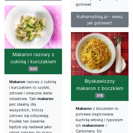
gotować
Kulinarnyblog.pl - wiesz
jak gotować!
Makaron razowy z
cukinią i kurczakiem
320
Błyskawiczny
Makaron
razowy z cukinią
makaron z boczkiem
i kurczakiem to szybki,
zdrowe i smaczne danie
318
obiadowe. Taki
makaron
jest idealny dla
Makaron
z boczkiem to
wszystkich, którzy
potrawa inspirowana
zdrowo się odżywiają.
kuchnią włoską i typowym
Posiłek ten świetnie
ich
makaronem
–
będzie się nadawał jako
Carbonara. Do
obiad zabrany do pracy.