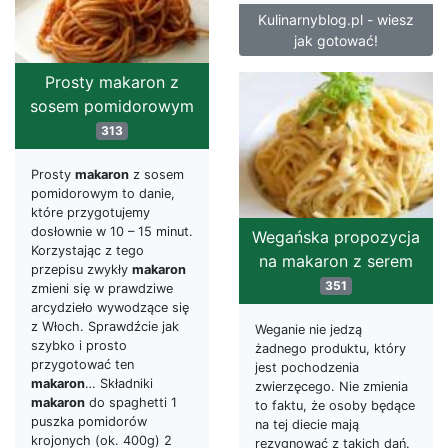
Kulinarnyblog.pl - wiesz
jak gotować!
Prosty makaron z
sosem pomidorowym
313
Prosty
makaron
z sosem
pomidorowym to danie,
które przygotujemy
dosłownie w 10 – 15 minut.
Wegańska propozycja
Korzystając z tego
na makaron z serem
przepisu zwykły
makaron
351
zmieni się w prawdziwe
arcydzieło wywodzące się
z Włoch. Sprawdźcie jak
Weganie nie jedzą
szybko i prosto
żadnego produktu, który
przygotować ten
jest pochodzenia
makaron
… Składniki
zwierzęcego. Nie zmienia
makaron
do spaghetti 1
to faktu, że osoby będące
puszka pomidorów
na tej diecie mają
krojonych (ok. 400g) 2
rezygnować z takich dań.