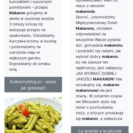
opowiedziałam Wam co
kurczakiem i suszonymi
nieco o włoskim
pomidorami – przepis
makaronie
.
Makaron
gotujemy al
Skoro(...)obchodzimy
dente w osolonej wodzie.
Międzynarodowy Dzień
3 minuty krócej niż
Makaronu
, chciałam
wskazuje przepis na
odpowiedzieć na
opakowaniu. Odcedzamy.
wszystkie Wasze pytania
Kurczaka kroimy w kostkę
dot. gotowania
makaronu
i podsmażamy na
i podzielić się radami, jak
odrobinie oleju w
wybrać dobry
makaron
,
większym garnku.
bo nie zawsze ten
Doprawiamy do smaku
najdroższy, jest najlepszy.
solą
JAK WYBRAĆ DOBREJ
JAKOŚCI
MAKARON
? Nie
Kulinarnyblog.pl - wiesz
oszukujmy się,
makaron
jak gotować!
makaronowi
nie jest
równy. W ostatnim czasie
we Włoszech dużo się
mówi o pochodzeniu
zbóż, z których produkuje
się
makaron
, a zwłaszcza
La grande e la piccola