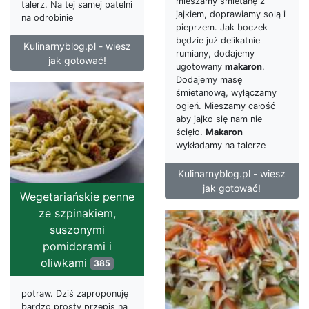
mieszamy śmietanę z
talerz. Na tej samej patelni
jajkiem, doprawiamy solą i
na odrobinie
pieprzem. Jak boczek
będzie już delikatnie
Kulinarnyblog.pl - wiesz
rumiany, dodajemy
jak gotować!
ugotowany
makaron
.
Dodajemy masę
śmietanową, wyłączamy
ogień. Mieszamy całość
aby jajko się nam nie
ścięło.
Makaron
wykładamy na talerze
Kulinarnyblog.pl - wiesz
jak gotować!
Wegetariańskie penne
ze szpinakiem,
suszonymi
pomidorami i
oliwkami
385
potraw. Dziś zaproponuję
bardzo prosty przepis na