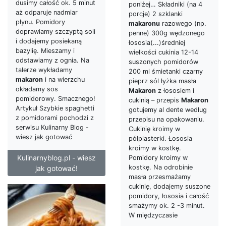
dusimy całość ok. 5 minut
poniżej… Składniki (na 4
aż odparuje nadmiar
porcje) 2 szklanki
płynu. Pomidory
makaronu
razowego (np.
doprawiamy szczyptą soli
penne) 300g wędzonego
i dodajemy posiekaną
łososia(...)średniej
bazylię. Mieszamy i
wielkości cukinia 12-14
odstawiamy z ognia. Na
suszonych pomidorów
talerze wykładamy
200 ml śmietanki czarny
makaron
i na wierzchu
pieprz sól łyżka masła
okładamy sos
Makaron
z łososiem i
pomidorowy. Smacznego!
cukinią – przepis
Makaron
Artykuł Szybkie spaghetti
gotujemy al dente według
z pomidorami pochodzi z
przepisu na opakowaniu.
serwisu Kulinarny Blog -
Cukinię kroimy w
wiesz jak gotować
półplasterki. Łososia
kroimy w kostkę.
Kulinarnyblog.pl - wiesz
Pomidory kroimy w
kostkę. Na odrobinie
jak gotować!
masła przesmażamy
cukinię, dodajemy suszone
pomidory, łososia i całość
smażymy ok. 2 -3 minut.
W międzyczasie