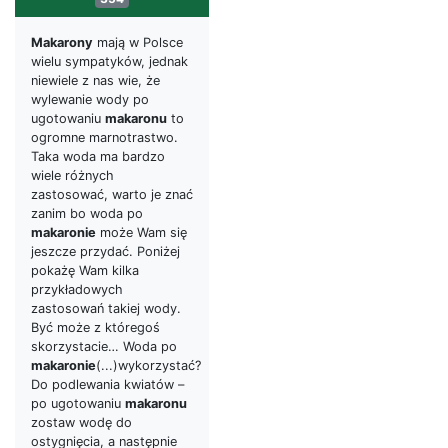
Makarony
mają w Polsce
wielu sympatyków, jednak
niewiele z nas wie, że
wylewanie wody po
ugotowaniu
makaronu
to
ogromne marnotrastwo.
Taka woda ma bardzo
wiele różnych
zastosować, warto je znać
zanim bo woda po
makaronie
może Wam się
jeszcze przydać. Poniżej
pokażę Wam kilka
przykładowych
zastosowań takiej wody.
Być może z któregoś
skorzystacie… Woda po
makaronie
(...)wykorzystać?
Do podlewania kwiatów –
po ugotowaniu
makaronu
zostaw wodę do
ostygnięcia, a następnie