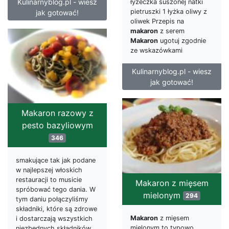
Kulinarnyblog.pl - wiesz
łyżeczka suszonej natki
pietruszki 1 łyżka oliwy z
jak gotować!
oliwek Przepis na
makaron
z serem
Makaron
ugotuj zgodnie
ze wskazówkami
Kulinarnyblog.pl - wiesz
jak gotować!
Makaron razowy z
pesto bazyliowym
346
smakujące tak jak podane
w najlepszej włoskich
restauracji to musicie
Makaron z mięsem
spróbować tego dania. W
mielonym
294
tym daniu połączyliśmy
składniki, które są zdrowe
Makaron
z mięsem
i dostarczają wszystkich
mielonym to typowo
niezbędnych składników