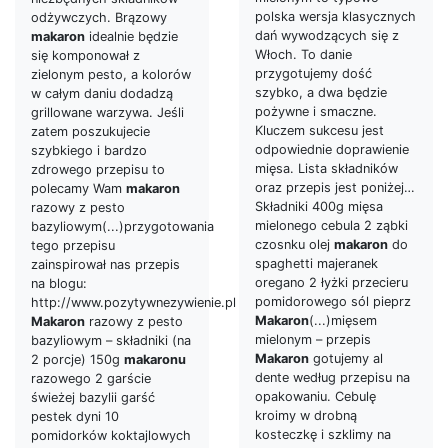
polska wersja klasycznych
odżywczych. Brązowy
dań wywodzących się z
makaron
idealnie będzie
Włoch. To danie
się komponował z
przygotujemy dość
zielonym pesto, a kolorów
szybko, a dwa będzie
w całym daniu dodadzą
pożywne i smaczne.
grillowane warzywa. Jeśli
Kluczem sukcesu jest
zatem poszukujecie
odpowiednie doprawienie
szybkiego i bardzo
mięsa. Lista składników
zdrowego przepisu to
oraz przepis jest poniżej…
polecamy Wam
makaron
Składniki 400g mięsa
razowy z pesto
mielonego cebula 2 ząbki
bazyliowym(...)przygotowania
czosnku olej
makaron
do
tego przepisu
spaghetti majeranek
zainspirował nas przepis
oregano 2 łyżki przecieru
na blogu:
pomidorowego sól pieprz
http://www.pozytywnezywienie.pl
Makaron
(...)mięsem
Makaron
razowy z pesto
mielonym – przepis
bazyliowym – składniki (na
Makaron
gotujemy al
2 porcje) 150g
makaronu
dente według przepisu na
razowego 2 garście
opakowaniu. Cebulę
świeżej bazylii garść
kroimy w drobną
pestek dyni 10
kosteczkę i szklimy na
pomidorków koktajlowych