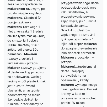
przygotowania tego dania
Jeśli nie przepadacie za
potrzebujecie dosłownie
makaronem
razowym, po
kilku składników, a
prostu użyjcie zwykłego
przygotowanie powinno
makaronu
. Składniki (2
zająć więcej jak 15 minut.
porcje) szklanka
Sprawdźcie sami…
makaronu
razowego 1
Składniki 8 plastrów
filet z kurczaka 1 średnia
wędzonego boczku 3-4
cukinia łyżka masła(...)olej
łyżki gęstej śmietany 1
do smażenia 1 cebula
jajko sól pieprz
makaron
200ml śmietany 18% 1
do spaghetti ewentualnie
żółtko sól pieprz 30g
jako dodatek parmezan
parmezanu
Makaron
Makaron
z boczkiem –
razowy z cukinią i
przepis
kurczakiem – przepis
Makaron
(...)gotujemy al
Makaron
razowy gotujemy
dente . Najlepiej
al dente według przepisu
sprawdźcie to na
na opakowaniu. Cukinię
opakowaniu, każdy
kroimy w pół plasterki (jak
makaron
wymaga innego
jest duża to ćwierć
czasu gotowania. Boczek
plasterki), a następnie
kroimy w kostkę i
podsmażamy na maśle.
przesmażamy na suchej
Jak będzie delikatnie
patelni. W misce
rumiana, przekładamy na