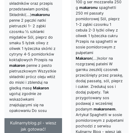
100 g ser mozzarella 250
składników oraz przepis
g
makaronu
spaghetti
przedstawiam poniżej.
250 ml passaty
Składniki(...)
makaronu
pomidorowej Sól, pieprz
penne 2 pęczki natki
1-2 ząbki czosnku 1
pietruszki 1- 2 ząbki
cebula 2-3 łyżki oliwy z
czosnku ½ szklanki
oliwek 1 łyżeczka cukru
migdałów Sól, pieprz do
Przepis na spaghetti w
smaku 5 łyżek oliwy z
sosie pomidorowym z
oliwek 1 łyżeczka skórki z
pulpetami
cytryny 4-5 pomidorków
Makaron
(...)kolor na
koktajlowych Przepis na
rozgrzanej patelni W
makaron
penne z pesto
garnku zeszklij czosnek
pietruszkowym Wszystkie
przeciśnięty przez praskę,
składniki prócz oleju włóż
dodaj passatę, sól, pieprz
do miski i zblenduj na
i cukier. Zredukuj sos i
gładką masę
Makaron
dodaj pulpety. Tak
ugotuj zgodnie ze
przygotowany sos
wskazówkami
podawaj z wcześniej
znajdującymi się na
podanym
makaronem
.
opakowaniu Do sosu
Artykuł Spaghetti w sosie
pomidorowym z pulpetami
Kulinarnyblog.pl - wiesz
pochodzi z serwisu
jak gotować!
Kulinarny Blog - wiesz jak