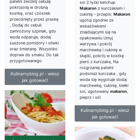
patelni zeszklij cebulę
soi 2 łyżki ketchup
pokrojoną w drobną
Makaron
z kurczakiem i
kostkę, oraz czosnek
cukinią – przepis:
Makaron
przeciśnięty przez praskę
ugotuj zgodnie ze
, Dodaj do cebuli
wskazówkami
zamrożony szpinak, gdy
znajdującymi się na
woda odparuje, dodaj
opakowaniu Umyj
suszone pomidory i oliwki
warzywa i pokrój
oraz śmietanę. Wszystko
marchewkę i cukinię w
dopraw do smaku. Do tak
słupki, pokrój w kostkę
przygotowanego
pierś z kurczaka, Na
rozgrzanej patelni
Kulinarnyblog.pl - wiesz
podsmaż kurczaka , gdy
woda się wygotuje dodaj
jak gotować!
marchewkę, cukinię, kiełki
soi, ugotowany
makaron
,
pieprz i sól
Kulinarnyblog.pl - wiesz
jak gotować!