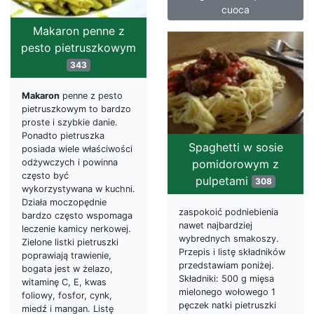
cuoca
Makaron penne z
pesto pietruszkowym
343
Makaron
penne z pesto
pietruszkowym to bardzo
proste i szybkie danie.
Ponadto pietruszka
Spaghetti w sosie
posiada wiele właściwości
pomidorowym z
odżywczych i powinna
często być
pulpetami
308
wykorzystywana w kuchni.
Działa moczopędnie
zaspokoić podniebienia
bardzo często wspomaga
nawet najbardziej
leczenie kamicy nerkowej.
wybrednych smakoszy.
Zielone listki pietruszki
Przepis i listę składników
poprawiają trawienie,
przedstawiam poniżej.
bogata jest w żelazo,
Składniki: 500 g mięsa
witaminę C, E, kwas
mielonego wołowego 1
foliowy, fosfor, cynk,
pęczek natki pietruszki
miedź i mangan. Listę