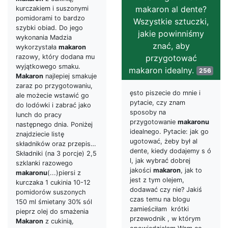
makaron al dente?
kurczakiem i suszonymi
pomidorami to bardzo
Wszystkie sztuczki,
szybki obiad. Do jego
jakie powinniśmy
wykonania Madzia
znać, aby
wykorzystała
makaron
przygotować
razowy, który dodana mu
wyjątkowego smaku.
makaron idealny.
256
Makaron
najlepiej smakuje
zaraz po przygotowaniu,
ęsto piszecie do mnie i
ale możecie wstawić go
pytacie, czy znam
do lodówki i zabrać jako
sposoby na
lunch do pracy
przygotowanie
makaronu
następnego dnia. Poniżej
idealnego. Pytacie: jak go
znajdziecie listę
ugotować, żeby był al
składników oraz przepis…
dente, kiedy dodajemy s ó
Składniki (na 3 porcje) 2,5
l, jak wybrać dobrej
szklanki razowego
jakości
makaron
, jak to
makaronu
(...)piersi z
jest z tym olejem,
kurczaka 1 cukinia 10-12
dodawać czy nie? Jakiś
pomidorów suszonych
czas temu na blogu
150 ml śmietany 30% sól
zamieściłam krótki
pieprz olej do smażenia
przewodnik , w którym
Makaron
z cukinią,