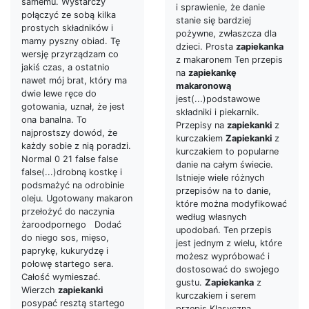
samemu. Wystarczy
i sprawienie, że danie
połączyć ze sobą kilka
stanie się bardziej
prostych składników i
pożywne, zwłaszcza dla
mamy pyszny obiad. Tę
dzieci. Prosta
zapiekanka
wersję przyrządzam co
z makaronem Ten przepis
jakiś czas, a ostatnio
na
zapiekankę
nawet mój brat, który ma
makaronową
dwie lewe ręce do
jest(...)podstawowe
gotowania, uznał, że jest
składniki i piekarnik.
ona banalna. To
Przepisy na
zapiekanki
z
najprostszy dowód, że
kurczakiem
Zapiekanki
z
każdy sobie z nią poradzi.
kurczakiem to popularne
Normal 0 21 false false
danie na całym świecie.
false(...)drobną kostkę i
Istnieje wiele różnych
podsmażyć na odrobinie
przepisów na to danie,
oleju. Ugotowany makaron
które można modyfikować
przełożyć do naczynia
według własnych
żaroodpornego Dodać
upodobań. Ten przepis
do niego sos, mięso,
jest jednym z wielu, które
paprykę, kukurydzę i
możesz wypróbować i
połowę startego sera.
dostosować do swojego
Całość wymieszać.
gustu.
Zapiekanka
z
Wierzch
zapiekanki
kurczakiem i serem
posypać resztą startego
przepis Klasyczna