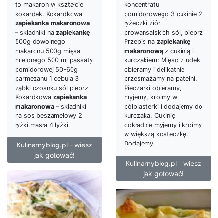
to makaron w kształcie
koncentratu
kokardek. Kokardkowa
pomidorowego 3 cukinie 2
zapiekanka
makaronowa
łyżeczki ziół
– składniki na
zapiekankę
prowansalskich sól, pieprz
500g dowolnego
Przepis na
zapiekankę
makaronu 500g mięsa
makaronową
z cukinią i
mielonego 500 ml passaty
kurczakiem: Mięso z udek
pomidorowej 50-60g
obieramy i delikatnie
parmezanu 1 cebula 3
przesmażamy na patelni.
ząbki czosnku sól pieprz
Pieczarki obieramy,
Kokardkowa
zapiekanka
myjemy, kroimy w
makaronowa
– składniki
półplasterki i dodajemy do
na sos beszamelowy 2
kurczaka. Cukinię
łyżki masła 4 łyżki
dokładnie myjemy i kroimy
w większą kosteczkę.
Dodajemy
Kulinarnyblog.pl - wiesz
jak gotować!
Kulinarnyblog.pl - wiesz
jak gotować!