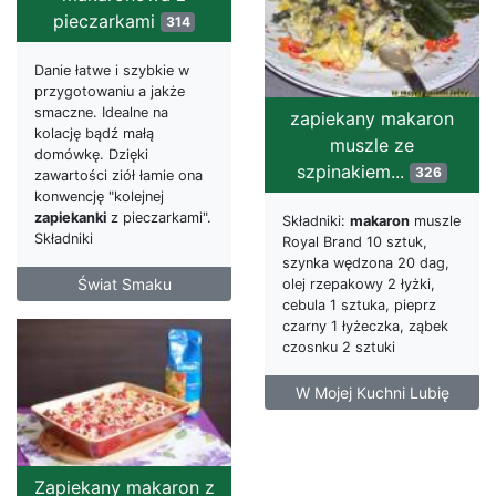
pieczarkami
314
Danie łatwe i szybkie w
przygotowaniu a jakże
smaczne. Idealne na
zapiekany makaron
kolację bądź małą
muszle ze
domówkę. Dzięki
szpinakiem...
326
zawartości ziół łamie ona
konwencję "kolejnej
zapiekanki
z pieczarkami".
Składniki:
makaron
muszle
Składniki
Royal Brand 10 sztuk,
szynka wędzona 20 dag,
Świat Smaku
olej rzepakowy 2 łyżki,
cebula 1 sztuka, pieprz
czarny 1 łyżeczka, ząbek
czosnku 2 sztuki
W Mojej Kuchni Lubię
Zapiekany makaron z