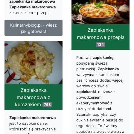
zapiekanka
makaronowa
Zapiekanka
makaronowa
z kurczakiem – przepis
Kulinarnyblog.pl - wiesz
Zapiekanka
jak gotować!
makaronowa przepis
134
Podawaj
zapiekankę
posypaną świeżą
pietruszką.
Zapiekanka
warzywna z kurczakiem
Jeśli chcesz dodać więcej
warzyw do swojej
Zapiekanka
zapiekanki
, możesz z
makaronowa z
powodzeniem
eksperymentować z
kurczakiem
798
różnymi dodatkami.
Szpinak, papryka, czy
Zapiekanka
makaronowa
cukinia świetnie pasują do
jest to szybkie danie,
tego dania. To świetny
które robi się praktycznie
sposób na ukrycie warzyw