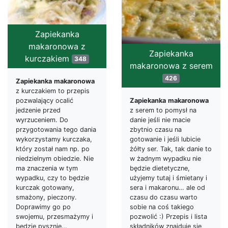
Zapiekanka
makaronowa z
Zapiekanka
kurczakiem
348
makaronowa z serem
426
Zapiekanka
makaronowa
z kurczakiem to przepis
pozwalający ocalić
Zapiekanka
makaronowa
jedzenie przed
z serem to pomysł na
wyrzuceniem. Do
danie jeśli nie macie
przygotowania tego dania
zbytnio czasu na
wykorzystamy kurczaka,
gotowanie i jeśli lubicie
który został nam np. po
żółty ser. Tak, tak danie to
niedzielnym obiedzie. Nie
w żadnym wypadku nie
ma znaczenia w tym
będzie dietetyczne,
wypadku, czy to będzie
użyjemy tutaj i śmietany i
kurczak gotowany,
sera i makaronu… ale od
smażony, pieczony.
czasu do czasu warto
Doprawimy go po
sobie na coś takiego
swojemu, przesmażymy i
pozwolić :) Przepis i lista
będzie pysznie…
składników znajduje się