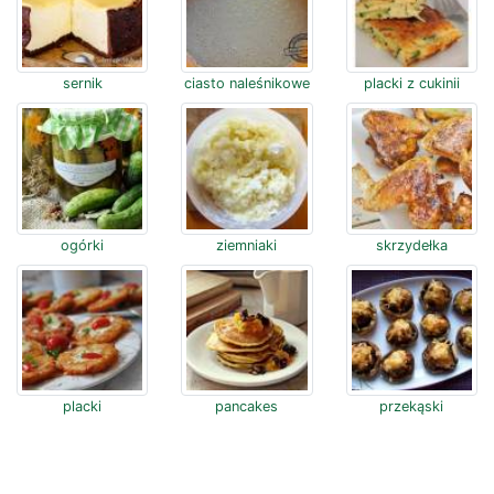
sernik
ciasto naleśnikowe
placki z cukinii
ogórki
ziemniaki
skrzydełka
placki
pancakes
przekąski