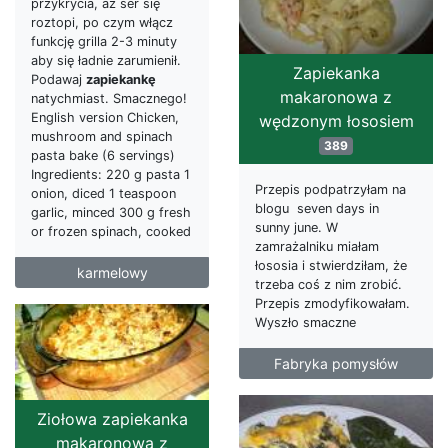
przykrycia, aż ser się
roztopi, po czym włącz
funkcję grilla 2-3 minuty
aby się ładnie zarumienił.
Zapiekanka
Podawaj
zapiekankę
makaronowa z
natychmiast. Smacznego!
English version Chicken,
wędzonym łososiem
mushroom and spinach
389
pasta bake (6 servings)
Ingredients: 220 g pasta 1
Przepis podpatrzyłam na
onion, diced 1 teaspoon
blogu seven days in
garlic, minced 300 g fresh
sunny june. W
or frozen spinach, cooked
zamrażalniku miałam
łososia i stwierdziłam, że
karmelowy
trzeba coś z nim zrobić.
Przepis zmodyfikowałam.
Wyszło smaczne
Fabryka pomysłów
Ziołowa zapiekanka
makaronowa z