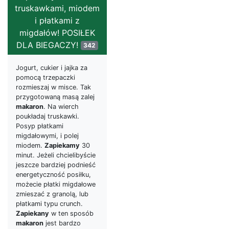
truskawkami, miodem
i płatkami z
migdałów! POSIŁEK
DLA BIEGACZY!
342
Jogurt, cukier i jajka za
pomocą trzepaczki
rozmieszaj w misce. Tak
przygotowaną masą zalej
makaron
. Na wierch
poukładaj truskawki.
Posyp płatkami
migdałowymi, i polej
miodem.
Zapiekamy
30
minut. Jeżeli chcielibyście
jeszcze bardziej podnieść
energetyczność posiłku,
możecie płatki migdałowe
zmieszać z granolą, lub
płatkami typu crunch.
Zapiekany
w ten sposób
makaron
jest bardzo