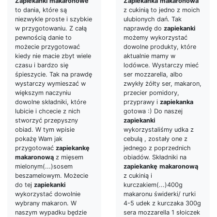
Zapiekanki
makaronowe
Zapiekanka
makaronowa
to dania, które są
z cukinią to jedno z moich
niezwykle proste i szybkie
ulubionych dań. Tak
w przygotowaniu. Z całą
naprawdę do
zapiekanki
pewnością danie to
możemy wykorzystać
możecie przygotować
dowolne produkty, które
kiedy nie macie zbyt wiele
aktualnie mamy w
czasu i bardzo się
lodówce. Wystarczy mieć
śpieszycie. Tak na prawdę
ser mozzarella, albo
wystarczy wymieszać w
zwykły żółty ser, makaron,
większym naczyniu
przecier pomidory,
dowolne składniki, które
przyprawy i
zapiekanka
lubicie i chcecie z nich
gotowa :) Do naszej
stworzyć przepyszny
zapiekanki
obiad. W tym wpisie
wykorzystaliśmy udka z
pokażę Wam jak
cebulą , zostały one z
przygotować
zapiekankę
jednego z poprzednich
makaronową
z mięsem
obiadów. Składniki na
mielonym(...)sosem
zapiekankę
makaronową
beszamelowym. Możecie
z cukinią i
do tej
zapiekanki
kurczakiem(...)400g
wykorzystać dowolnie
makaronu świderki/ rurki
wybrany makaron. W
4-5 udek z kurczaka 300g
naszym wypadku będzie
sera mozzarella 1 słoiczek