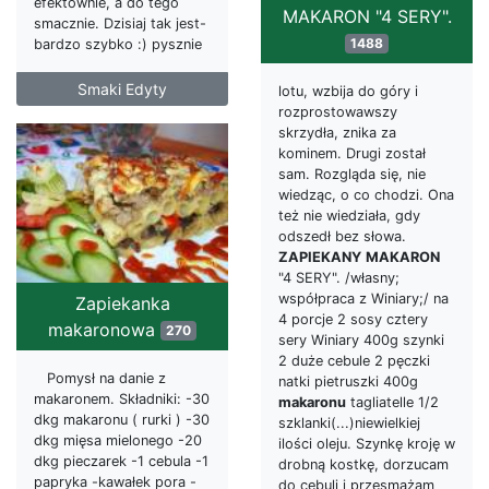
efektownie, a do tego
MAKARON "4 SERY".
smacznie. Dzisiaj tak jest-
1488
bardzo szybko :) pysznie
Smaki Edyty
lotu, wzbija do góry i
rozprostowawszy
skrzydła, znika za
kominem. Drugi został
sam. Rozgląda się, nie
wiedząc, o co chodzi. Ona
też nie wiedziała, gdy
odszedł bez słowa.
ZAPIEKANY
MAKARON
"4 SERY". /własny;
współpraca z Winiary;/ na
Zapiekanka
4 porcje 2 sosy cztery
makaronowa
270
sery Winiary 400g szynki
2 duże cebule 2 pęczki
Pomysł na danie z
natki pietruszki 400g
makaronem. Składniki: -30
makaronu
tagliatelle 1/2
dkg makaronu ( rurki ) -30
szklanki(...)niewielkiej
dkg mięsa mielonego -20
ilości oleju. Szynkę kroję w
dkg pieczarek -1 cebula -1
drobną kostkę, dorzucam
papryka -kawałek pora -
do cebuli i przesmażam