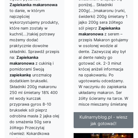
Zapiekanka
makaronowa
poniżej… Składniki
to danie, w którym
200g(...)makaronu (rurki,
najczęściej
świderki) 200g śmietany 1
wykorzystujemy produkty,
jajko 200g sera żółtego
które nam zostały w
sól pieprz
Zapiekanka
kuchni(...)takiej potrawy
makaronowa
z serem –
możemy dodać
przepis Makaron gotujemy
praktycznie dowolne
w osolonej wodzie al
składniki. Sprawdź przepis
dente. Zazwyczaj aby był
na:
Zapiekanka
al dente należy go
makaronowa
z cukinią i
gotować ok. 2-3 minut
pomidorami Swoją
krócej aniżeli informacja
zapiekankę
urozmaicę
na opakowaniu. Po
dodatkiem brukselki.
ugotowaniu odcedzamy.
Składniki 200g makaronu
W naczyniu do zapiekania
250 ml śmietany 18% 400
układamy makaron. Ser
ml wody kurczak
żółty ścieramy na tarce. W
przyprawa gyros 8-10
misce mieszamy śmietanę
brukselek sól pieprz
odrobina masła 2 jajka olej
Kulinarnyblog.pl - wiesz
do smażenia 50g sera
jak gotować!
żółtego Przeczytaj
również: Kokardkowa