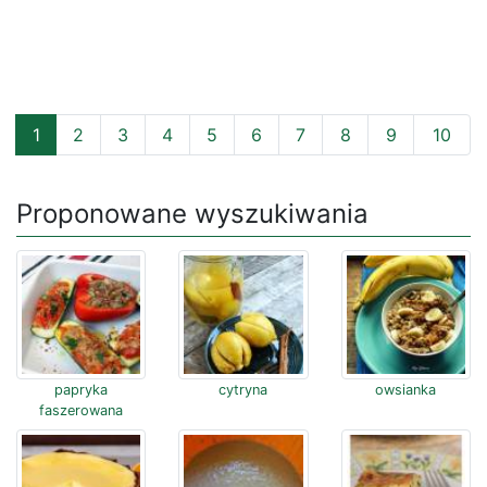
1
2
3
4
5
6
7
8
9
10
Proponowane wyszukiwania
papryka
cytryna
owsianka
faszerowana