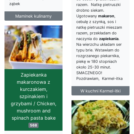
ząbek
razem. Natkę pietruszki
drobno siekam.
Maminek kulinarny
Ugotowany
makaron
,
cebulę z szynką, sos i
natkę pietruszki mieszam
razem, przekładam do
naczynia do
zapiekania
.
Na wierzchu układam ser
typu brie. Wstawiam do
rozgrzanego piekarnika,
piekę w 180 stopniach
około 25-30 minut.
SMACZNEGO!
Zapiekanka
Pozdrawiam, Karmel-itka
makaronowa z
kurczakiem,
W kuchni Karmel-itki
szpinakiem i
grzybami / Chicken,
mushroom and
spinach pasta bake
568