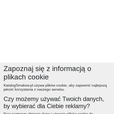
Zapoznaj się z informacją o
plikach cookie
KatalogSmakow.pl używa plików cookie, aby zapewnić najlepszą
jakość korzystania z naszego serwisu.
Czy możemy używać Twoich danych,
by wybierać dla Ciebie reklamy?
obiad
ciasta
przepisy
desery
zupy
deser
śniadanie
Nasi partnerzy zbierają dane i używają plików cookie do