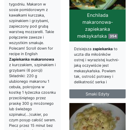
tygodniu. Makaron w
sosie pomidorowym z
Enchilada
kawałkami kurczaka,
szpinakiem i grzybami,
makaronowa-
zapieczony pod grubą
zapiekanka
warstwą mozzarelli. Takie
meksykańska
354
połączenie zawsze i
wszystkim smakuje.
Polecam! Scroll down for
Dzisiejsza
zapiekanka
to
recipe in English
uczta dla miłośników
Zapiekanka
makaronowa
ostrej i wyrazistej kuchni-
z kurczakiem, szpinakiem i
jaką oczywiście jest
grzybami (6 porcji)
mekasykańska. Powiem
Składniki: 220 g
tak, ostrość potrawy i
ulubionego makaronu 1
delikatność serka i
cebula, pokrojona w
kostkę 1 łyżeczka czosnku
Smaki Edyty
przeciśniętego przez
praskę 300 g mrożonego
lub świeżego
szpinaku(...)cukier, po
czym posyp całość serem.
Piecz przez 15 minut bez