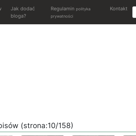
w
Jak dodać
Regulamin
Kontakt
polityka
bloga?
prywatności
isów (strona:10/158)