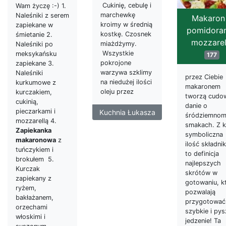
Cukinię, cebulę i
Wam życzę :-) 1.
marchewkę
Naleśniki z serem
Makaron
kroimy w średnią
zapiekane w
pomidoram
kostkę. Czosnek
śmietanie 2.
mozzarel
miażdżymy.
Naleśniki po
Wszystkie
meksykańsku
177
pokrojone
zapiekane 3.
warzywa szklimy
Naleśniki
przez Ciebie
na niedużej ilości
kurkumowe z
makaronem
oleju przez
kurczakiem,
tworzą cudo
cukinią,
danie o
pieczarkami i
Kuchnia Łukasza
śródziemnom
mozzarellą 4.
smakach. Z k
Zapiekanka
symboliczna
makaronowa
z
ilość składni
tuńczykiem i
to definicja
brokułem 5.
najlepszych
Kurczak
skrótów w
zapiekany z
gotowaniu, k
ryżem,
pozwalają
bakłażanem,
przygotować
orzechami
szybkie i py
włoskimi i
jedzenie! Ta