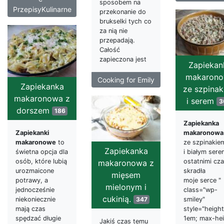
sposobem na
PrzepisyKulinarne
przekonanie do
brukselki tych co
za nią nie
przepadają.
Całość
zapieczona jest
Zapiekan
makaron
Cooking for Emily
Zapiekanka
ze szpina
makaronowa z
i serem
3
dorszem
186
Zapiekanka
Zapiekanki
makaronowa
makaronowe
to
ze szpinakie
Zapiekanka
świetna opcja dla
i białym sere
osób, które lubią
ostatnimi cz
makaronowa z
urozmaicone
skradła
mięsem
potrawy, a
moje serce "
mielonym i
jednocześnie
class="wp-
cukinią.
niekoniecznie
347
smiley"
mają czas
style="height
spędzać długie
1em; max-hei
Jakiś czas temu