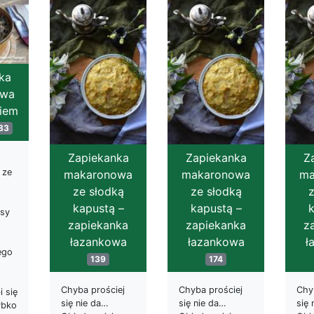
ka
owa
kiem
83
Zapiekanka
Zapiekanka
Z
ze
makaronowa
makaronowa
ma
ze słodką
ze słodką
z
kapustą –
kapustą –
k
asy
zapiekanka
zapiekanka
z
łazankowa
łazankowa
ł
ego
139
174
Chyba prościej
Chyba prościej
Chy
i się
się nie da…
się nie da…
się 
ybko