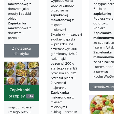
wypróbowania
makaronową
z
posypać ser
tego pysznego
dorszem jako
6. Upiec
przepisu na
prosty i szybki
zapiekankę
zapiekankę
obiad.
Pobierz wers
makaronową
z
Zapiekanka
do druku:
mięsem
makaronowa
z
Pobierz
mielonym!
dorszem -
Zapiekanka
Składniki(...)łyżeczki
przepis
makaronowa
słodkiej papryki
ze szpinakie
w proszku Sos
i serem Artyk
Z notatnika
śmietanowy: 300
Zapiekanka
dietetyka
g śmietany 12% 2
makaronowa
łyżki mąki
ze szpinakie
pszennej 200 g
i serem poch
startego sera 1/2
z serwisu
łyżeczka soli 1/2
KuchniaWeDw
łyżeczki pieprzu
2 łyżeczki
KuchniaWeDw
majeranku
Zapiekanki -
Zapiekanka
przepisy
547
makaronowa
z
mięsem
mielonym i
miejscu. Polecam
cukinią - przepis:
i miłego piątku