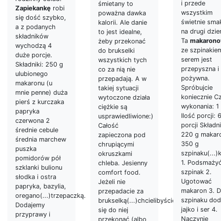
i przede
śmietany to
Zapiekankę
robi
wszystkim
poważna dawka
się dość szybko,
świetnie sma
kalorii. Ale danie
a z podanych
na drugi dzie
to jest idealne,
składników
Ta
makaron
żeby przekonać
wychodzą 4
ze szpinakiem
do brukselki
duże porcje.
serem jest
wszystkich tych
Składniki: 250 g
przepyszna i
co za nią nie
ulubionego
pożywna.
przepadają. A w
makaronu (u
Spróbujcie
takiej sytuacji
mnie penne) duża
koniecznie C
wytoczone działa
pierś z kurczaka
wykonania: 1
ciężkie są
papryka
Ilość porcji: 
usprawiedliwione:)
czerwona 2
porcji Składni
Całość
średnie cebule
220 g makar
zapieczona pod
średnia marchew
350 g
chrupiącymi
puszka
szpinaku(...)
okruszkami
pomidorów pół
1. Podsmaży
chleba. Jesienny
szklanki bulionu
szpinak 2.
comfort food.
słodka i ostra
Ugotować
Jeżeli nie
papryka, bazylia,
makaron 3. 
przepadacie za
oregano(...)trzepaczką.
szpinaku do
brukselką(...)chcielibyście
Dodajemy
jajko i ser 4.
się do niej
przyprawy i
Naczynie
przekonać (albo