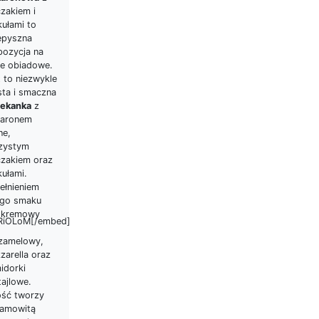
zakiem i
kułami to
epyszna
pozycja na
ie obiadowe.
 to niezwykle
sta i smaczna
iekanka
z
aronem
ne,
zystym
czakiem oraz
kułami.
ełnieniem
ego smaku
t kremowy
ZRiOLoM[/embed]
zamelowy,
zarella oraz
idorki
tajlowe.
ość tworzy
samowitą