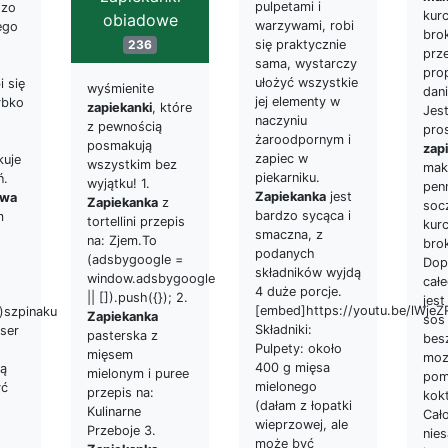
pulpetami i
dzo
kurc
obiadowe
warzywami, robi
ego
bro
236
się praktycznie
prz
sama, wystarczy
pro
ułożyć wszystkie
i się
wyśmienite
dan
jej elementy w
ybko
zapiekanki
, które
Jest
naczyniu
z pewnością
pro
żaroodpornym i
posmakują
zap
zapiec w
kuje
wszystkim bez
mak
piekarniku.
ń.
wyjątku! 1.
pen
Zapiekanka
jest
owa
Zapiekanka
z
soc
bardzo sycąca i
m
tortellini przepis
kur
smaczna, z
na: Zjem.To
bro
podanych
(adsbygoogle =
Dop
składników wyjdą
window.adsbygoogle
cał
4 duże porcje.
|| []).push({}); 2.
jes
[embed]https://youtu.be/lWje
.)szpinaku
Zapiekanka
sos
Składniki:
 ser
pasterska z
bes
Pulpety: około
mięsem
moz
400 g mięsa
ką
mielonym i puree
pom
mielonego
yć
przepis na:
kok
(dałam z łopatki
Kulinarne
Cał
wieprzowej, ale
Przeboje 3.
nie
może być