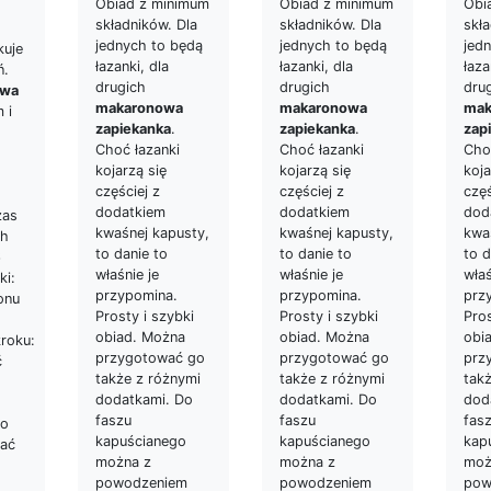
Obiad z minimum
Obiad z minimum
Obi
składników. Dla
składników. Dla
skła
jednych to będą
jednych to będą
jed
kuje
łazanki, dla
łazanki, dla
łaza
ń.
drugich
drugich
dru
owa
makaronowa
makaronowa
mak
 i
zapiekanka
.
zapiekanka
.
zap
Choć łazanki
Choć łazanki
Cho
kojarzą się
kojarzą się
koja
częściej z
częściej z
częś
dodatkiem
dodatkiem
dod
zas
kwaśnej kapusty,
kwaśnej kapusty,
kwa
 h
to danie to
to danie to
to d
6
właśnie je
właśnie je
właś
ki:
przypomina.
przypomina.
prz
onu
Prosty i szybki
Prosty i szybki
Pros
obiad. Można
obiad. Można
obi
kroku:
przygotować go
przygotować go
prz
ć
także z różnymi
także z różnymi
tak
dodatkami. Do
dodatkami. Do
dod
faszu
faszu
fas
Do
kapuścianego
kapuścianego
kap
dać
można z
można z
moż
powodzeniem
powodzeniem
pow