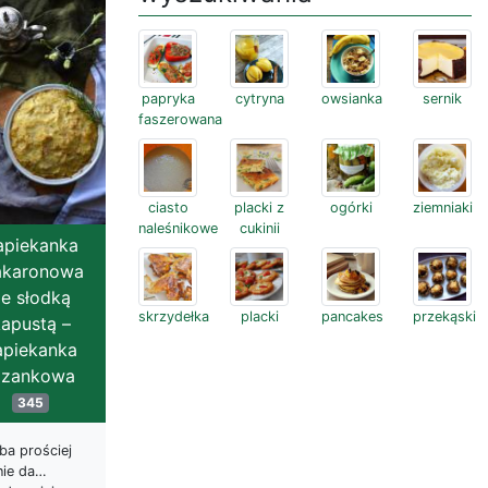
papryka
cytryna
owsianka
sernik
faszerowana
ciasto
placki z
ogórki
ziemniaki
naleśnikowe
cukinii
apiekanka
karonowa
e słodką
skrzydełka
placki
pancakes
przekąski
apustą –
apiekanka
azankowa
345
ba prościej
nie da…