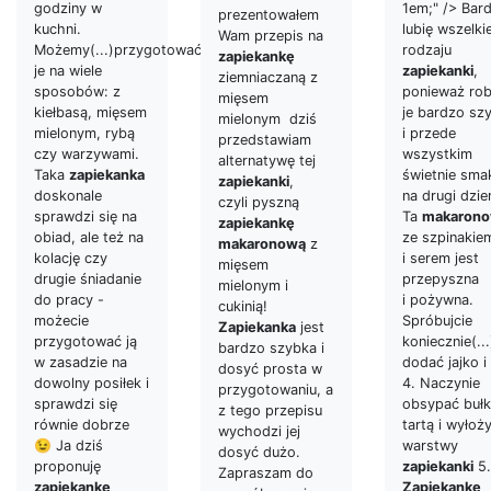
godziny w
1em;" /> Bar
prezentowałem
kuchni.
lubię wszelki
Wam przepis na
Możemy(...)przygotować
rodzaju
zapiekankę
je na wiele
zapiekanki
,
ziemniaczaną z
sposobów: z
ponieważ rob
mięsem
kiełbasą, mięsem
je bardzo sz
mielonym dziś
mielonym, rybą
i przede
przedstawiam
czy warzywami.
wszystkim
alternatywę tej
Taka
zapiekanka
świetnie sma
zapiekanki
,
doskonale
na drugi dzie
czyli pyszną
sprawdzi się na
Ta
makaron
zapiekankę
obiad, ale też na
ze szpinakie
makaronową
z
kolację czy
i serem jest
mięsem
drugie śniadanie
przepyszna
mielonym i
do pracy -
i pożywna.
cukinią!
możecie
Spróbujcie
Zapiekanka
jest
przygotować ją
koniecznie(..
bardzo szybka i
w zasadzie na
dodać jajko i
dosyć prosta w
dowolny posiłek i
4. Naczynie
przygotowaniu, a
sprawdzi się
obsypać buł
z tego przepisu
równie dobrze
tartą i wyłoż
wychodzi jej
😉 Ja dziś
warstwy
dosyć dużo.
proponuję
zapiekanki
5.
Zapraszam do
zapiekankę
Zapiekankę