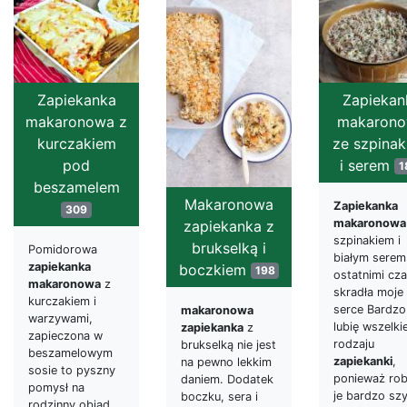
Zapiekanka
Zapiekan
makaronowa z
makaron
kurczakiem
ze szpina
pod
i serem
1
beszamelem
Makaronowa
Zapiekanka
309
makaronowa
zapiekanka z
szpinakiem i
brukselką i
Pomidorowa
białym serem
zapiekanka
boczkiem
198
ostatnimi cz
makaronowa
z
skradła moje
kurczakiem i
serce Bardzo
makaronowa
warzywami,
lubię wszelki
zapiekanka
z
zapieczona w
rodzaju
brukselką nie jest
beszamelowym
zapiekanki
,
na pewno lekkim
sosie to pyszny
ponieważ rob
daniem. Dodatek
pomysł na
je bardzo sz
boczku, sera i
rodzinny obiad.