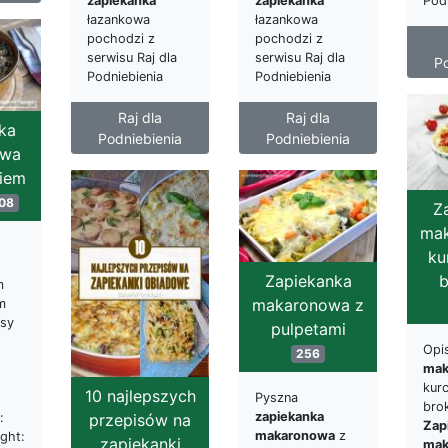
zapiekanka
zapiekanka
Pod
łazankowa
łazankowa
pochodzi z
pochodzi z
serwisu Raj dla
serwisu Raj dla
Po
Podniebienia
Podniebienia
Raj dla
Raj dla
ka
Podniebienia
Podniebienia
owa
kiem
08
Z
mak
ku
b
Zapiekanka
m
makaronowa z
m
asy
pulpetami
Opi
256
mak
kurc
10 najlepszych
Pyszna
bro
zapiekanka
:
przepisów na
Zap
makaronowa
z
ght:
zapiekanki
mak