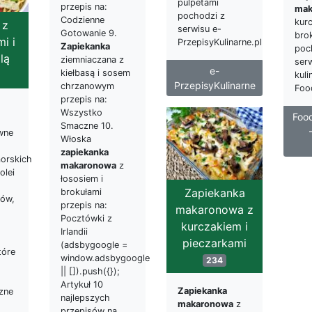
pulpetami
przepis na:
mak
pochodzi z
Codzienne
kurc
 z
serwisu e-
Gotowanie 9.
bro
i i
PrzepisyKulinarne.pl
Zapiekanka
poc
lą
ziemniaczana z
ser
e-
kiełbasą i sosem
kuli
PrzepisyKulinarne
chrzanowym
Foo
przepis na:
Wszystko
Foo
Smaczne 10.
wne
Włoska
zapiekanka
orskich
makaronowa
z
olei
łososiem i
Zapiekanka
brokułami
ków,
przepis na:
makaronowa z
Pocztówki z
kurczakiem i
Irlandii
pieczarkami
(adsbygoogle =
tóre
window.adsbygoogle
234
|| []).push({});
Artykuł 10
Zapiekanka
szne
najlepszych
makaronowa
z
przepisów na