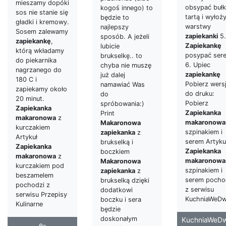
mieszamy dopóki
obsypać buł
kogoś innego) to
sos nie stanie się
tartą i wyłoż
będzie to
gładki i kremowy.
warstwy
najlepszy
Sosem zalewamy
zapiekanki
5.
sposób. A jeżeli
zapiekankę
,
Zapiekankę
lubicie
którą wkładamy
posypać ser
brukselkę.. to
do piekarnika
6. Upiec
chyba nie muszę
nagrzanego do
zapiekankę
już dalej
180 C i
Pobierz wers
namawiać Was
zapiekamy około
do druku:
do
20 minut.
Pobierz
spróbowania:)
Zapiekanka
Zapiekanka
Print
makaronowa
z
makaronowa
Makaronowa
kurczakiem
szpinakiem i
zapiekanka
z
Artykuł
serem Artyku
brukselką i
Zapiekanka
Zapiekanka
boczkiem
makaronowa
z
makaronowa
Makaronowa
kurczakiem pod
szpinakiem i
zapiekanka
z
beszamelem
serem pocho
brukselką dzięki
pochodzi z
z serwisu
dodatkowi
serwisu Przepisy
KuchniaWeDw
boczku i sera
Kulinarne
będzie
doskonałym
KuchniaWeDw
e-