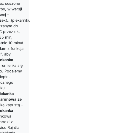
ać suszone
by, w wersji
nej –
ek(...)piekarniku
rzanym do
C przez ok.
35 min,
tnie 10 minut
łam z funkcja
ll”, aby
iekanka
rumieniła się
ko. Podajemy
iepło.
cznego!
kuł
iekanka
aronowa
ze
dką kapustą –
iekanka
ankowa
hodzi z
isu Raj dla