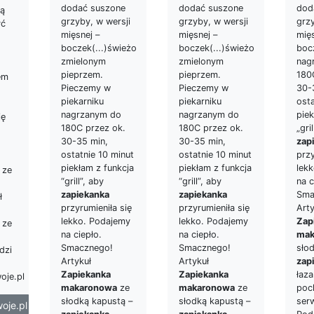
dodać suszone
dodać suszone
dod
ką
grzyby, w wersji
grzyby, w wersji
grzy
yć
mięsnej –
mięsnej –
mięs
boczek(...)świeżo
boczek(...)świeżo
bocz
zmielonym
zmielonym
nag
pieprzem.
pieprzem.
180
em
Pieczemy w
Pieczemy w
30-
piekarniku
piekarniku
osta
nagrzanym do
nagrzanym do
piek
ję
180C przez ok.
180C przez ok.
„gri
30-35 min,
30-35 min,
zap
ostatnie 10 minut
ostatnie 10 minut
przy
piekłam z funkcja
piekłam z funkcja
lek
ze
“grill”, aby
“grill”, aby
na c
zapiekanka
zapiekanka
Sma
ł
przyrumieniła się
przyrumieniła się
Arty
lekko. Podajemy
lekko. Podajemy
Zap
ze
na ciepło.
na ciepło.
mak
Smacznego!
Smacznego!
sło
dzi
Artykuł
Artykuł
zap
Zapiekanka
Zapiekanka
łaz
oje.pl
makaronowa
ze
makaronowa
ze
poc
słodką kapustą –
słodką kapustą –
serw
oje.pl