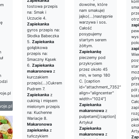
Zapiekanka
kom
dowolne, które
em
tostowa przepis
sma
nam smakuje)
na: Smak i
prz
jajko(...)następnie
Uczucie 4.
otr
warzywa i sos.
ję
Zapiekanka
zap
Całość
gyros przepis na:
pew
posypujemy
Słodka Babeczka
wyst
startym serem
5.
Zapiekanka
pokr
żółtym.
gołąbkowa
zap
Zapiekankę
m
przepis na:
Wie
pieczemy pod
uł
Smaczny Kąsek
pos
przykryciem
6.
Zapiekanka
star
przez około 45
makaronowa
z
moz
min, w temp 180
m
kurczakiem
gór
C. [caption
odzi
przepis(...)Cukrem
prz
id="attachment_7352"
Pudrem 7.
pół
align="aligncenter"
oje.pl
Zapiekanka
z
kok
width="1024"]
cukinią i mięsem
Cał
Zapiekanka
oje.pl
mielonym przepis
zap
makaronowa
z
na: Kuchenne
roz
pulpetami[/caption]
Wariacje 8.
piek
Artykuł
Makaronowa
okoł
Zapiekanka
zapiekanka
z
Arty
makaronowa
z
tuńczykiem
Zap