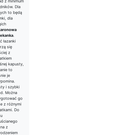
ad z minimum
dników. Dla
nych to będą
nki, dla
gich
aronowa
iekanka
.
ć łazanki
rzą się
ciej z
atkiem
śnej kapusty,
anie to
nie je
ypomina.
ty i szybki
ad. Można
ygotować go
że z różnymi
atkami. Do
zu
uścianego
na z
odzeniem