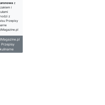
aronowa
z
zakiem i
kułami
hodzi z
wisu Przepisy
narne
dMagazine.pl
dMagazine.pl
- Przepisy
kulinarne