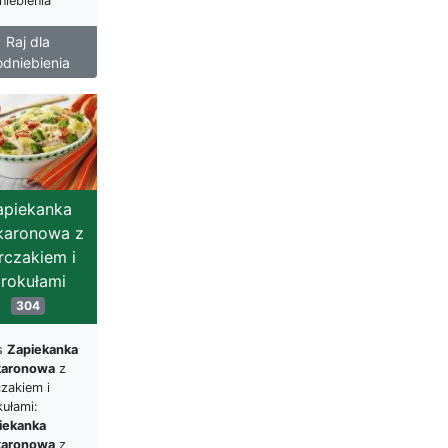
niebienia
Raj dla
dniebienia
apiekanka
aronowa z
rczakiem i
rokułami
304
s
Zapiekanka
aronowa
z
zakiem i
kułami:
iekanka
aronowa
z