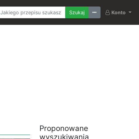
Ostatnio szukane
Konto
Proponowane
wyszukiwania