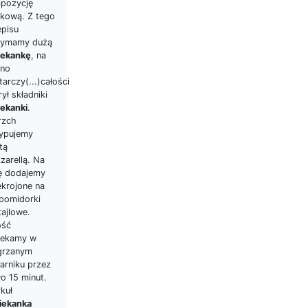
pozycję
kową. Z tego
episu
zymamy dużą
iekankę
, na
no
arczy(...)całości
ył składniki
iekanki
.
rzch
ypujemy
tą
zarellą. Na
ę dodajemy
ekrojone na
 pomidorki
tajlowe.
ość
iekamy w
grzanym
arniku przez
o 15 minut.
kuł
iekanka