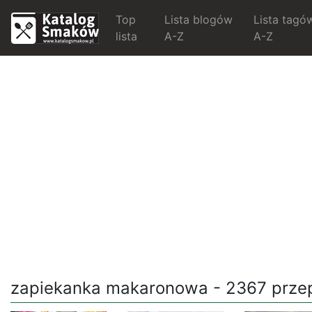
Top
Lista blogów
Lista tagó
lista
A-Z
A-Z
zapiekanka makaronowa - 2367 przep