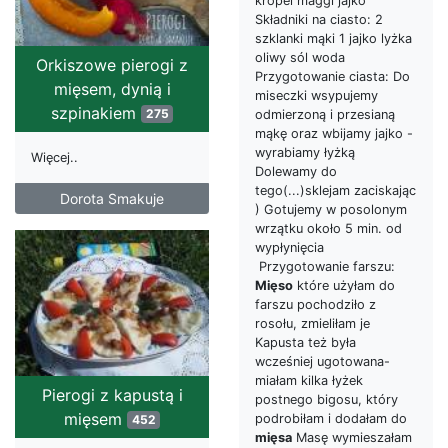
kropel maggi jajko
Składniki na ciasto: 2
szklanki mąki 1 jajko lyżka
oliwy sól woda
Orkiszowe pierogi z
Przygotowanie ciasta: Do
mięsem, dynią i
miseczki wsypujemy
szpinakiem
275
odmierzoną i przesianą
mąkę oraz wbijamy jajko -
wyrabiamy łyżką
Więcej..
Dolewamy do
tego(...)sklejam zaciskając
Dorota Smakuje
) Gotujemy w posolonym
wrzątku około 5 min. od
wypłynięcia
Przygotowanie farszu:
Mięso
które użyłam do
farszu pochodziło z
rosołu, zmieliłam je
Kapusta też była
wcześniej ugotowana-
miałam kilka łyżek
Pierogi z kapustą i
postnego bigosu, który
mięsem
podrobiłam i dodałam do
452
mięsa
Masę wymieszałam