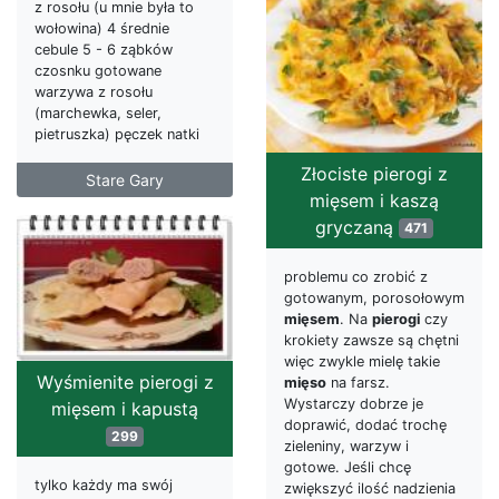
z rosołu (u mnie była to
wołowina) 4 średnie
cebule 5 - 6 ząbków
czosnku gotowane
warzywa z rosołu
(marchewka, seler,
pietruszka) pęczek natki
Złociste pierogi z
Stare Gary
mięsem i kaszą
gryczaną
471
problemu co zrobić z
gotowanym, porosołowym
mięsem
. Na
pierogi
czy
krokiety zawsze są chętni
więc zwykle mielę takie
Wyśmienite pierogi z
mięso
na farsz.
Wystarczy dobrze je
mięsem i kapustą
doprawić, dodać trochę
299
zieleniny, warzyw i
gotowe. Jeśli chcę
tylko każdy ma swój
zwiększyć ilość nadzienia