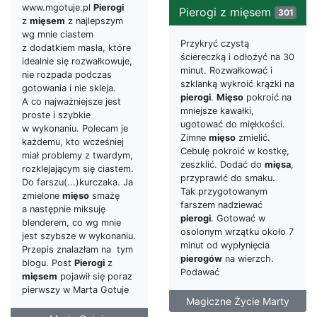
www.mgotuje.pl
Pierogi
Pierogi z mięsem
301
z
mięsem
z najlepszym
wg mnie ciastem
Przykryć czystą
z dodatkiem masła, które
ściereczką i odłożyć na 30
idealnie się rozwałkowuje,
minut. Rozwałkować i
nie rozpada podczas
szklanką wykroić krążki na
gotowania i nie skleja.
pierogi
.
Mięso
pokroić na
A co najważniejsze jest
mniejsze kawałki,
proste i szybkie
ugotować do miękkości.
w wykonaniu. Polecam je
Zimne
mięso
zmielić.
każdemu, kto wcześniej
Cebulę pokroić w kostkę,
miał problemy z twardym,
zeszklić. Dodać do
mięsa
,
rozklejającym się ciastem.
przyprawić do smaku.
Do farszu(...)kurczaka. Ja
Tak przygotowanym
zmielone
mięso
smażę
farszem nadziewać
a następnie miksuję
pierogi
. Gotować w
blenderem, co wg mnie
osolonym wrzątku około 7
jest szybsze w wykonaniu.
minut od wypłynięcia
Przepis znalazłam na tym
pierogów
na wierzch.
blogu. Post
Pierogi
z
Podawać
mięsem
pojawił się poraz
pierwszy w Marta Gotuje
Magiczne Życie Marty