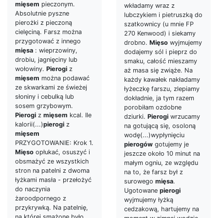
mięsem
pieczonym.
wkładamy wraz z
Absolutnie pyszne
lubczykiem i pietruszką do
pierożki z pieczoną
szatkownicy (u mnie FP
cielęciną. Farsz można
270 Kenwood) i siekamy
przygotować z innego
drobno.
Mięso
wyjmujemy
mięsa
: wieprzowiny,
dodajemy sól i pieprz do
drobiu, jagnięciny lub
smaku, całość mieszamy
wołowiny.
Pierogi
z
aż masa się zwiąże. Na
mięsem
można podawać
każdy kawałek nakładamy
ze skwarkami ze świeżej
łyżeczkę farszu, zlepiamy
słoniny i cebulką lub
dokładnie, ja tym razem
sosem grzybowym.
porobiłam ozdobne
Pierogi
z
mięsem
kcal. Ile
dziurki.
Pierogi
wrzucamy
kalorii(...)
pierogi
z
na gotującą się, osoloną
mięsem
wodę(...)wypłynięciu
PRZYGOTOWANIE: Krok 1.
pierogów
gotujemy je
Mięso
opłukać, osuszyć i
jeszcze około 10 minut na
obsmażyć ze wszystkich
małym ogniu, ze względu
stron na patelni z dwoma
na to, że farsz był z
łyżkami masła - przełożyć
surowego
mięsa
.
do naczynia
Ugotowane
pierogi
żaroodpornego z
wyjmujemy łyżką
przykrywką. Na patelnię,
cedzakową, hartujemy na
na której smażone było