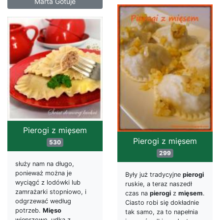
Marta Gotuje
Pierogi z mięsem
Pierogi z mięsem
530
299
służy nam na długo,
ponieważ można je
Były już tradycyjne
pierogi
wyciągć z lodówki lub
ruskie, a teraz naszedł
zamrażarki stopniowo, i
czas na
pierogi
z
mięsem
.
odgrzewać według
Ciasto robi się dokładnie
potrzeb.
Mięso
tak samo, za to napełnia
wieprzowe, udka z