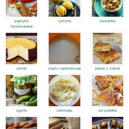
papryka
cytryna
owsianka
faszerowana
sernik
ciasto naleśnikowe
placki z cukinii
ogórki
ziemniaki
skrzydełka