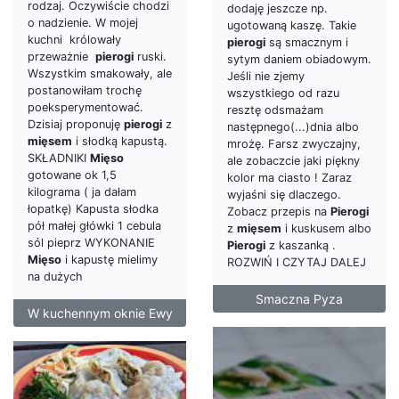
rodzaj. Oczywiście chodzi
dodaję jeszcze np.
o nadzienie. W mojej
ugotowaną kaszę. Takie
kuchni królowały
pierogi
są smacznym i
przeważnie
pierogi
ruski.
sytym daniem obiadowym.
Wszystkim smakowały, ale
Jeśli nie zjemy
postanowiłam trochę
wszystkiego od razu
poeksperymentować.
resztę odsmażam
Dzisiaj proponuję
pierogi
z
następnego(...)dnia albo
mięsem
i słodką kapustą.
mrożę. Farsz zwyczajny,
SKŁADNIKI
Mięso
ale zobaczcie jaki piękny
gotowane ok 1,5
kolor ma ciasto ! Zaraz
kilograma ( ja dałam
wyjaśni się dlaczego.
łopatkę) Kapusta słodka
Zobacz przepis na
Pierogi
pół małej główki 1 cebula
z
mięsem
i kuskusem albo
sól pieprz WYKONANIE
Pierogi
z kaszanką .
Mięso
i kapustę mielimy
ROZWIŃ I CZYTAJ DALEJ
na dużych
Smaczna Pyza
W kuchennym oknie Ewy