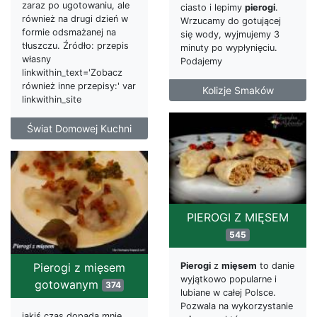
zaraz po ugotowaniu, ale
ciasto i lepimy
pierogi
.
również na drugi dzień w
Wrzucamy do gotującej
formie odsmażanej na
się wody, wyjmujemy 3
tłuszczu. Źródło: przepis
minuty po wypłynięciu.
własny
Podajemy
linkwithin_text='Zobacz
również inne przepisy:' var
Kolizje Smaków
linkwithin_site
Świat Domowej Kuchni
PIEROGI Z MIĘSEM
545
Pierogi z mięsem
Pierogi
z
mięsem
to danie
wyjątkowo popularne i
gotowanym
374
lubiane w całej Polsce.
Pozwala na wykorzystanie
jakiś czas dopada mnie