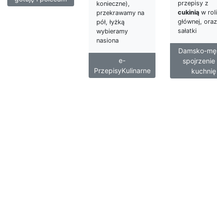
przepisy z
konieczne),
cukinią
w roli
przekrawamy na
głównej, oraz
pół, łyżką
sałatki
wybieramy
nasiona
Damsko-mę
e-
spojrzenie
PrzepisyKulinarne
kuchnię