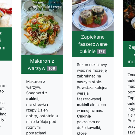
z
Zapiekane
i
faszerowane
Za
mi
cukinie
178
Makaron z
in
Sezon cukiniowy
warzyw
168
więc nie może jej
Znu
zabraknąć na
cuk
Makaron z
naszym stole.
nii
i
maci
warzyw.
Powstała kolejna
to
pom
Spaghetti z
wersja
,
Zap
cukinii
,
faszerowanej
yca
cuki
marchewki i
cukinii
ale nieco
em.
ind
rzepy Dzień
w innej formie.
mimo
się 
dobry, ostatnio u
Cukinię
ty i
Pro
mnie króluje pod
pokroiłam na
ż
prz
różnymi
duże kawałki,
szyb
postaciami
które