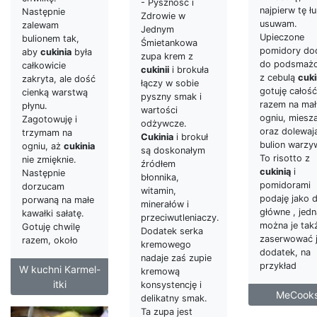
- Pyszność i
najpierw tę ł
Następnie
Zdrowie w
usuwam.
zalewam
Jednym
Upieczone
bulionem tak,
Śmietankowa
pomidory do
aby
cukinia
była
zupa krem z
do podsmażo
całkowicie
cukinii
i brokuła
z cebulą
cuki
zakryta, ale dość
łączy w sobie
gotuję całość
cienką warstwą
pyszny smak i
razem na ma
płynu.
wartości
ogniu, miesz
Zagotowuję i
odżywcze.
oraz dolewaj
trzymam na
Cukinia
i brokuł
bulion warzy
ogniu, aż
cukinia
są doskonałym
To risotto z
nie zmięknie.
źródłem
cukinią
i
Następnie
błonnika,
pomidorami
dorzucam
witamin,
podaję jako 
porwaną na małe
minerałów i
główne , jed
kawałki sałatę.
przeciwutleniaczy.
można je tak
Gotuję chwilę
Dodatek serka
zaserwować 
razem, około
kremowego
dodatek, na
nadaje zaś zupie
przykład
W kuchni Karmel-
kremową
itki
konsystencję i
MeCook
delikatny smak.
Ta zupa jest