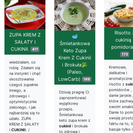
Risotto 
ZUPA KREM Z
🥣
cukinią 
SAŁATY I
Śmietankowa
pomidora
CUKINII.
411
Keto Zupa
173
Krem Z Cukinii
wiedziałam, co
i Brokuła🥦
Kremowe,
robię. Zdałam się
(Paleo,
delikatne i
na instynkt i chęć
LowCarb)
aromatyczne
169
skosztowania
risotto z
cuki
czegoś zupełnie
pomidorów , 
innego, a
Dzisiaj pragnę Ci
danie jarskie 
zdrowego i
zaprezentować
które zachw
optymistycznie
wyjątkowy
swoim smaki
zielonego. I jak
przepis.
Danie to po
najbardziej się to
Śmietankowa
swojej prosto
udało. ZUPA
keto zupa krem z
faktu na to, i
KREM Z SAŁATY
cukinii
i brokuła
bazuje tylko i
I
CUKINII
. /
to zdrowa i