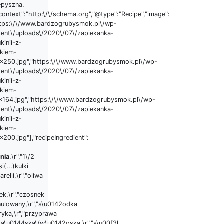
epyszna.
ontext":"http:\/\/schema.org","@type":"Recipe","image":
ttps:\/\/www.bardzogrubysmok.pl\/wp-
tent\/uploads\/2020\/07\/zapiekanka-
kinii-z-
ykiem-
x250.jpg","https:\/\/www.bardzogrubysmok.pl\/wp-
tent\/uploads\/2020\/07\/zapiekanka-
kinii-z-
ykiem-
x164.jpg","https:\/\/www.bardzogrubysmok.pl\/wp-
tent\/uploads\/2020\/07\/zapiekanka-
kinii-z-
ykiem-
200.jpg"],"recipeIngredient":
inia
,\r","1\/2
si(...)kulki
relli,\r","oliwa
ek,\r","czosnek
nulowany,\r","s\u0142odka
ryka,\r","przyprawa
ka\u0144ska\/w\u0142oska,\r","s\u00f3l,