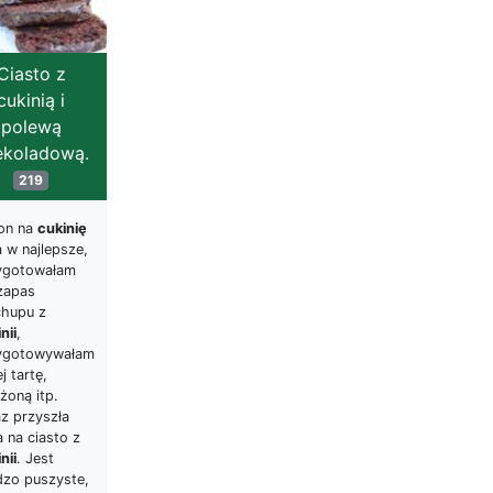
Ciasto z
cukinią i
polewą
ekoladową.
219
on na
cukinię
 w najlepsze,
ygotowałam
 zapas
chupu z
nii
,
ygotowywałam
ej tartę,
żoną itp.
az przyszła
 na ciasto z
nii
. Jest
dzo puszyste,