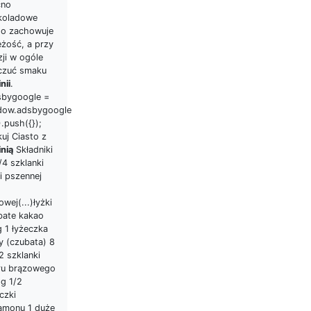
no
koladowe
go zachowuje
eżość, a przy
ji w ogóle
 czuć smaku
nii
.
sbygoogle =
dow.adsbygoogle
]).push({});
uj Ciasto z
inią
Składniki
1/4 szklanki
i pszennej
owej(...)łyżki
bate kakao
g 1 łyżeczka
y (czubata) 8
2 szklanki
ru brązowego
 g 1/2
czki
amonu 1 duże