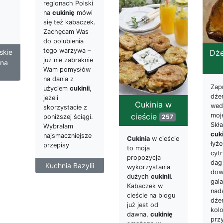
regionach Polski
na
cukinię
mówi
się też kabaczek.
Zachęcam Was
do polubienia
tego warzywa –
skie
Dże
już nie zabraknie
 na
Wam pomysłów
na dania z
Zap
użyciem
cukinii
,
dże
jeżeli
Cukinia w
wed
skorzystacie z
cieście
moj
257
poniższej ściągi.
Skła
Wybrałam
cuki
najsmaczniejsze
Cukinia
w cieście
łyż
przepisy
to moja
cyt
propozycja
dag
Kuchnia Bazylii
wykorzystania
dow
dużych
cukinii
.
gala
Kabaczek w
nad
cieście na blogu
dże
już jest od
kol
dawna,
cukinię
prz