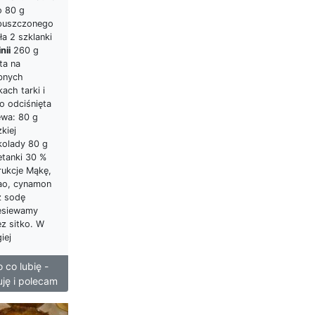
o 80 g
puszczonego
a 2 szklanki
nii
260 g
ta na
bnych
ach tarki i
o odciśnięta
ewa: 80 g
kiej
kolady 80 g
etanki 30 %
rukcje Mąkę,
ao, cynamon
z sodę
esiewamy
ez sitko. W
iej
 co lubię -
uję i polecam