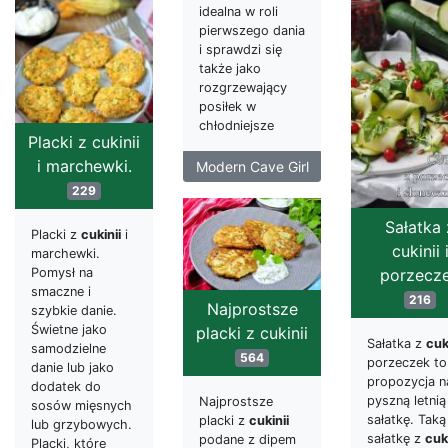
idealna w roli
pierwszego dania
i sprawdzi się
także jako
rozgrzewający
posiłek w
chłodniejsze
Placki z cukinii
i marchewki.
Modern Cave Girl
229
Sałatka 
Placki z
cukinii
i
cukinii 
marchewki.
porzecz
Pomysł na
smaczne i
216
Najprostsze
szybkie danie.
Świetne jako
placki z cukinii
Sałatka z
cuk
samodzielne
564
porzeczek to
danie lub jako
propozycja n
dodatek do
pyszną letnią
Najprostsze
sosów mięsnych
sałatkę. Taką
placki z
cukinii
lub grzybowych.
sałatkę z
cuki
podane z dipem
Placki, które