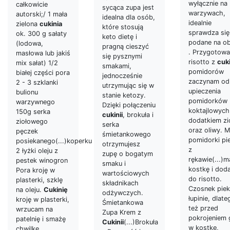
wyłącznie na
całkowicie
sycąca zupa jest
warzywach,
autorski;/ 1 mała
idealna dla osób,
idealnie
zielona
cukinia
które stosują
sprawdza się
ok. 300 g sałaty
keto dietę i
podane na ob
(lodowa,
pragną cieszyć
. Przygotowa
masłowa lub jakiś
się pysznymi
risotto z
cuki
mix sałat) 1/2
smakami,
pomidorów
białej części pora
jednocześnie
zaczynam od
2 - 3 szklanki
utrzymując się w
upieczenia
bulionu
stanie ketozy.
pomidorków
warzywnego
Dzięki połączeniu
koktajlowych
150g serka
cukinii
, brokuła i
dodatkiem zi
ziołowego
serka
oraz oliwy. M
pęczek
śmietankowego
pomidorki pi
posiekanego(...)koperku
otrzymujesz
z
2 łyżki oleju z
zupę o bogatym
rękawie(...)m
pestek winogron
smaku i
kostkę i doda
Pora kroję w
wartościowych
do risotto.
plasterki, szklę
składnikach
Czosnek pie
na oleju.
Cukinię
odżywczych.
łupinie, dlate
kroję w plasterki,
Śmietankowa
też przed
wrzucam na
Zupa Krem z
pokrojeniem 
patelnię i smażę
Cukinii
(...)Brokuła
w kostkę,
chwilkę.