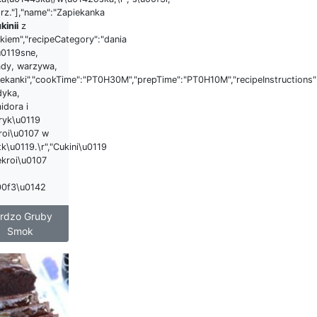
rz."],"name":"Zapiekanka
kinii
z
kiem","recipeCategory":"dania
u0119sne,
ady, warzywa,
iekanki","cookTime":"PT0H30M","prepTime":"PT0H10M","recipeInstructions"
dyka,
idora i
ryk\u0119
roi\u0107 w
k\u0119.\r","Cukini\u0119
ekroi\u0107
00f3\u0142
rdzo Gruby
Smok