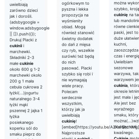
można wyko
ogórkowym to
uwielbiają
szybko, kroj
pyszna i lekka
zarówno dzieci
cukinię
na ta
propozycja na
jak i dorośli.
lub mandolin
wyśmienity
(adsbygoogle =
równe cienki
obiad. Mogą
window.adsbygoogle
paski, jest to
również stanowić
|| []).push({});
duże ułatwie
świetny dodatek
Drukuj Placki z
kuchni,
do dań z mięsa
cukinii
i
zaoszczędza
czy ryb, wszelkie
marchewki.
czas i energi
surówki też będą
Składniki 2-3
Uwielbiam
do nich
małe
cukinie
sezonowe
pasować. Placki
około 600 g 1-2
warzywa, tak
szybko się robi i
marchewki około
warzywem je
nie wymagają
200 g 1 mała
cukinia
, któr
wiele pracy.
cebula cukrowa 2
okresie letni
Polecam
łyżki(...)jogurtu
jest mała i ję
serdecznie
naturalnego 3-4
Ale jest bez
wszystkim,
łyżki mąki
wyraźnego
którzy jak ja
pszennej 2 jajka 1
smaku, który
uwielbiają
łyżka
można(...)wz
cukinię
!
posiekanego
dodając coś
[embed]https://youtu.be/A2XarShcNMg
koperku sól do
kwaśnego.
Najprostsze
smaku pieprz do
Cukinię
moż
placki z
cukinii
-