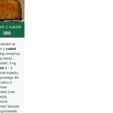
m z cukinii
254
raszam na
m z
cukinii
ług receptury
ej mamy.
dniki: 3 kg
nii
3 - 4
eczki kwasku
rynowego 80
 cukru 3
olne
retki (one
adzą
mowi
orek) Sposób
ygotowania: