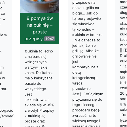
moc
przepisów na
nać
cze
dania z grilla na
ąc
dłu
blogu… Jak do
rce
9 pomysłów
świ
tej pory pojawiło
ie w
okaz
się właściwie
e
na cukinię –
nie
tylko jedno –
proste
cuki
cukinia
w boczku
nie w
przepisy
1047
(ad
. Nie oznacza to
win
jednak, że nie
|| [
grilluję. Albo że
ę.
Cukinia
to jedno
Druk
grillowanie nie
z najbardziej
cuk
jest
wdzięcznych
1 i 
kompatybilne z
im
warzyw, jakie
mąk
dietą
st
znam. Delikatna,
lub
ketogeniczną –
a w
mało kaloryczna,
tort
wręcz
m
pasuje do
czu
przeciwnie.
drna.
wszystkiego.
20 
Jest(...)oficjalnym
Jest
sod
przyznaniu się do
lekkostrawna i
g 1/
tego niecnego
składa się w 95%
cuk
procederu będę
bogacić
z wody! Przepisy
100
zwracać na to
z
cukinią
są
[/embed]
łyże
większą uwagę i
proste oraz
cyn
wreszcie dania z
na
smaczne. W