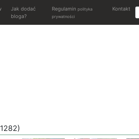
w
Jak dodać
Regulamin
Kontakt
polityka
bloga?
prywatności
/1282)