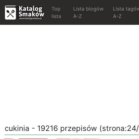
Top
Lista blogów
Lista tagó
lista
A-Z
A-Z
cukinia - 19216 przepisów (strona:24