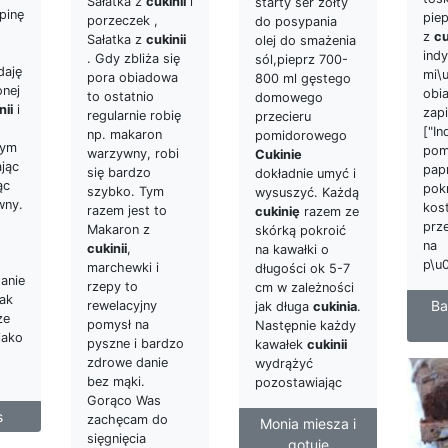
Sałatka z
cukinii
i
starty ser żółty
upinę
piep
porzeczek ,
do posypania
z
cu
Sałatka z
cukinii
olej do smażenia
indy
. Gdy zbliża się
sól,pieprz 700-
daję
mi\
pora obiadowa
800 ml gęstego
nej
obi
to ostatnio
domowego
nii
i
zap
regularnie robię
przecieru
["In
np. makaron
pomidorowego
łym
pom
warzywny, robi
Cukinie
ając
pap
się bardzo
dokładnie umyć i
ąc
pok
szybko. Tym
wysuszyć. Każdą
wny.
kost
razem jest to
cukinię
razem ze
prz
Makaron z
skórką pokroić
na
cukinii
,
na kawałki o
p\u
marchewki i
długości ok 5-7
danie
rzepy to
cm w zależności
nak
Ba
rewelacyjny
jak długa
cukinia
.
że
pomysł na
Następnie każdy
jako
pyszne i bardzo
kawałek
cukinii
zdrowe danie
wydrążyć
bez mąki.
pozostawiając
Gorąco Was
s
zachęcam do
Monia miesza i
sięgnięcia
gotuje