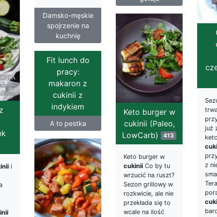
Damsko-męskie
spojrzenie na
kuchnię
Fit lunch do
cz
pracy:
makaron z
cukinii z
Sez
indykiem
z
trwa
Keto burger w
prz
i
cukinii (Paleo,
A to pestka
już
ek
LowCarb)
413
ket
cuki
prz
Keto burger w
z ni
cukinii
Co by tu
inii
i
sma
wrzucić na ruszt?
Ter
Sezon grillowy w
a
pora
rozkwicie, ale nie
cuki
przekłada się to
bar
wcale na ilość
nii