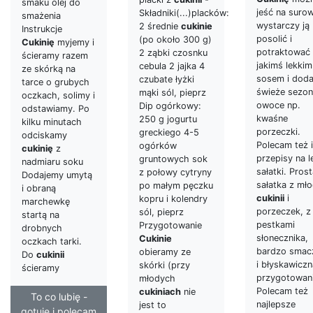
smaku olej do
jeść na suro
Składniki(...)placków:
smażenia
wystarczy ją
2 średnie
cukinie
Instrukcje
posolić i
(po około 300 g)
Cukinię
myjemy i
potraktować
2 ząbki czosnku
ścieramy razem
jakimś lekkim
cebula 2 jajka 4
ze skórką na
sosem i dod
czubate łyżki
tarce o grubych
świeże sezo
mąki sól, pieprz
oczkach, solimy i
owoce np.
Dip ogórkowy:
odstawiamy. Po
kwaśne
250 g jogurtu
kilku minutach
porzeczki.
greckiego 4-5
odciskamy
Polecam też 
ogórków
cukinię
z
przepisy na l
gruntowych sok
nadmiaru soku
sałatki. Pros
z połowy cytryny
Dodajemy umytą
sałatka z mło
po małym pęczku
i obraną
cukinii
i
kopru i kolendry
marchewkę
porzeczek, z
sól, pieprz
startą na
pestkami
Przygotowanie
drobnych
słonecznika,
Cukinie
oczkach tarki.
bardzo smac
obieramy ze
Do
cukinii
i błyskawicz
skórki (przy
ścieramy
przygotowani
młodych
Polecam też
cukiniach
nie
To co lubię -
najlepsze
jest to
gotuję i polecam