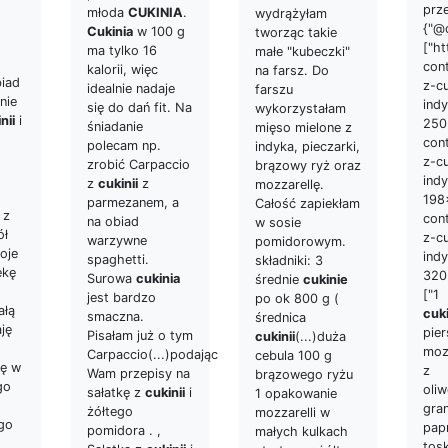
prz
młoda
CUKINIA
.
wydrążyłam
{"@c
Cukinia
w 100 g
tworząc takie
["h
ma tylko 16
małe "kubeczki"
con
kalorii, więc
na farsz. Do
iad
z-cu
idealnie nadaje
farszu
nie
ind
się do dań fit. Na
wykorzystałam
nii
i
250
śniadanie
mięso mielone z
con
polecam np.
indyka, pieczarki,
z-cu
zrobić Carpaccio
brązowy ryż oraz
ind
z
cukinii
z
mozzarellę.
198
parmezanem, a
Całość zapiekłam
 z
con
na obiad
w sosie
ół
z-cu
warzywne
pomidorowym.
oje
ind
spaghetti.
składniki: 3
ekę
320x
Surowa
cukinia
średnie
cukinie
["1
jest bardzo
po ok 800 g (
ałą
cuk
smaczna.
średnica
ję
pier
Pisałam już o tym
cukinii
(...)duża
moza
Carpaccio(...)podając
cebula 100 g
kę w
z
Wam przepisy na
brązowego ryżu
go
oliw
sałatkę z
cukinii
i
1 opakowanie
gra
żółtego
mozzarelli w
go
pap
pomidora . ,
małych kulkach
tos