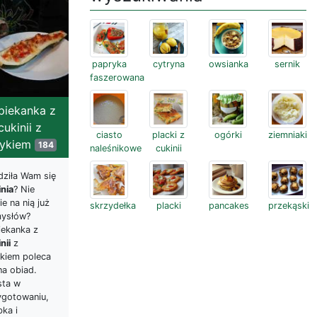
papryka
cytryna
owsianka
sernik
faszerowana
piekanka z
cukinii z
ciasto
placki z
ogórki
ziemniaki
dykiem
184
naleśnikowe
cukinii
dziła Wam się
inia
? Nie
e na nią już
skrzydełka
placki
pancakes
przekąski
ysłów?
iekanka z
nii
z
ykiem poleca
na obiad.
sta w
ygotowaniu,
ka i