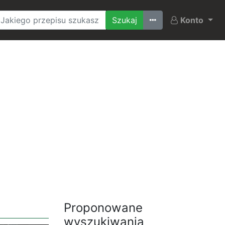
Ostatnio szukane
Konto
Proponowane
wyszukiwania