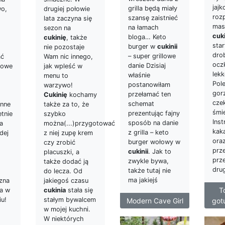
jajk
grilla będą miały
wo,
drugiej połowie
roz
szansę zaistnieć
lata zaczyna się
masł
na łamach
sezon na
cuki
bloga… Keto
cukinię
, także
star
burger w
cukinii
nie pozostaje
dro
– super grillowe
ać
Wam nic innego,
oczk
danie Dzisiaj
nowe
jak wpleść w
lekk
właśnie
menu to
Pol
postanowiłam
warzywo!
gorz
przełamać ten
Cukinię
kochamy
cze
schemat
inne
także za to, że
śmi
prezentując fajny
etnie
szybko
Inst
sposób na danie
ta
można(...)przygotować
kak
z grilla – keto
dej
z niej zupę krem
ora
burger wołowy w
czy zrobić
prz
cukinii
. Jak to
placuszki, a
prz
zwykle bywa,
także dodać ją
drug
także tutaj nie
do lecza. Od
ma jakiejś
zna
jakiegoś czasu
To
na w
cukinia
stała się
u!
stałym bywalcem
Modern Cave Girl
got
w mojej kuchni.
W niektórych