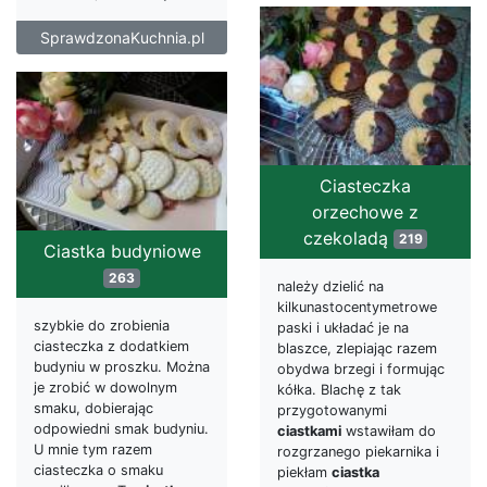
SprawdzonaKuchnia.pl
Ciasteczka
orzechowe z
czekoladą
219
Ciastka budyniowe
263
należy dzielić na
kilkunastocentymetrowe
szybkie do zrobienia
paski i układać je na
ciasteczka z dodatkiem
blaszce, zlepiając razem
budyniu w proszku. Można
obydwa brzegi i formując
je zrobić w dowolnym
kółka. Blachę z tak
smaku, dobierając
przygotowanymi
odpowiedni smak budyniu.
ciastkami
wstawiłam do
U mnie tym razem
rozgrzanego piekarnika i
ciasteczka o smaku
piekłam
ciastka