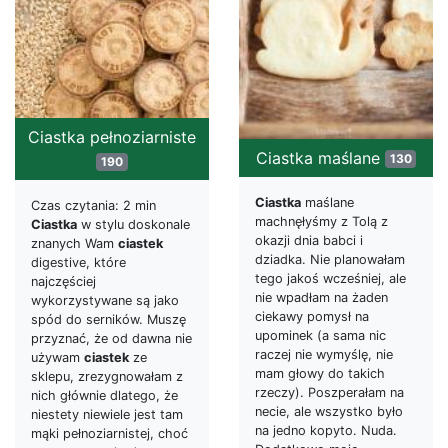
Ciastka pełnoziarniste
Ciastka maślane
130
190
Ciastka
maślane
Czas czytania: 2 min
machnęłyśmy z Tolą z
Ciastka
w stylu doskonale
okazji dnia babci i
znanych Wam
ciastek
dziadka. Nie planowałam
digestive, które
tego jakoś wcześniej, ale
najczęściej
nie wpadłam na żaden
wykorzystywane są jako
ciekawy pomysł na
spód do serników. Muszę
upominek (a sama nic
przyznać, że od dawna nie
raczej nie wymyślę, nie
używam
ciastek
ze
mam głowy do takich
sklepu, zrezygnowałam z
rzeczy). Poszperałam na
nich głównie dlatego, że
necie, ale wszystko było
niestety niewiele jest tam
na jedno kopyto. Nuda.
mąki pełnoziarnistej, choć