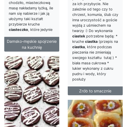
chodziło, miasteczkową
za ich przybycie. Nie
masę nakładamy łyżką, ile
zależnie od tego czy to
nam się nabierze i jak ją
chrzest, komunia, ślub czy
ułożymy taki kształt
inna uroczystość a goście
przybierze kruche
wyjdą z uśmiechem na
ciasteczko
, które jedynie
twarzy :) Do wykonania
ciastek
potrzebne będą: *
Damsko-męskie spojrzenie
kruche
ciastka
(przepis na
ciastka
, które podczas
na kuchnię
pieczenia nie zmieniają
swojego kształtu tutaj ) *
biała masa cukrowa *
lukier wykonany z cukru
pudru i wody, który
posłuży
Zrób to smacznie