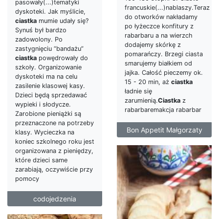
pasowały(...)tematyki
francuskie(...)nablaszy.Teraz
dyskoteki. Jak myślicie,
do otworków nakładamy
ciastka
mumie udały się?
po łyżeczce konfitury z
Synuś był bardzo
rabarbaru a na wierzch
zadowolony. Po
dodajemy skórkę z
zastygnięciu “bandażu”
pomarańczy. Brzegi ciasta
ciastka
powędrowały do
smarujemy białkiem od
szkoły. Organizowanie
jajka. Całość pieczemy ok.
dyskoteki ma na celu
15 - 20 min, aż
ciastka
zasilenie klasowej kasy.
ładnie się
Dzieci będą sprzedawać
zarumienią.
Ciastka
z
wypieki i słodycze.
rabarbaremakcja rabarbar
Zarobione pieniążki są
przeznaczone na potrzeby
Bon Appetit Małgorzaty
klasy. Wycieczka na
koniec szkolnego roku jest
organizowana z pieniędzy,
które dzieci same
zarabiają, oczywiście przy
pomocy
codojedzenia