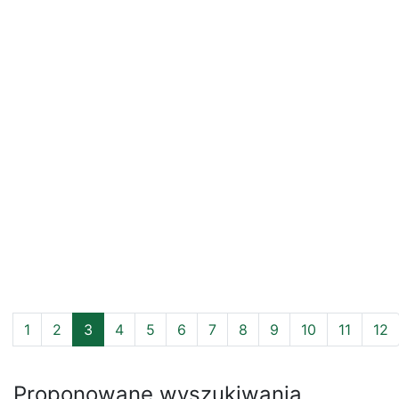
1
2
3
4
5
6
7
8
9
10
11
12
Proponowane wyszukiwania