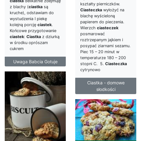
ciastka
delikatnie zdejmuję
kształty pierniczków.
z blachy (
ciastka
są
Ciasteczka
wyłożyć na
kruche), odstawiam do
blachę wyścieloną
wystudzenia I piekę
papierem do pieczenia.
kolejną porcję
ciastek
.
Wierzch
ciasteczek
Końcowe przygotowanie
posmarować
ciastek
:
Ciastka
z dziurką
roztrzepanym jajkiem i
w środku oprószam
posypać ziarnami sezamu.
cukrem
Piec 15 – 20 minut w
temperaturze 180 – 200
Uwaga Babcia Gotuje
stopni C. 5.
Ciasteczka
cytrynowo
Ciastka - domowe
słodkości