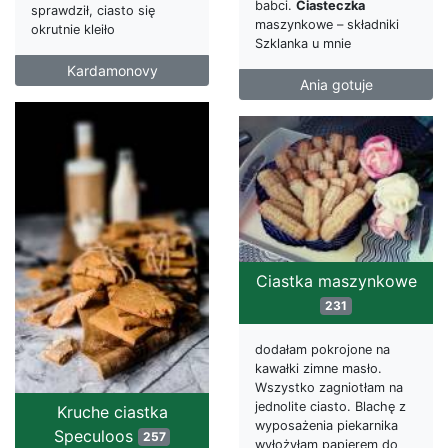
babci.
Ciasteczka
sprawdził, ciasto się
maszynkowe – składniki
okrutnie kleiło
Szklanka u mnie
Kardamonovy
Ania gotuje
Ciastka maszynkowe
231
dodałam pokrojone na
kawałki zimne masło.
Wszystko zagniotłam na
jednolite ciasto. Blachę z
Kruche ciastka
wyposażenia piekarnika
Speculoos
257
wyłożyłam papierem do