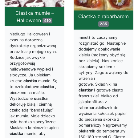
Ciastka mumie –
Ciastka z rabarbarem
Halloween
410
285
niedługo Hallooween i
minut) to zaczynamy
czas na doroczną
rozgniatać go. Następnie
dyskotekę organizowaną
dodajemy opakowanie
przez klasę mojego syna.
kisielu (możemy obyć się
Rodzice jak zwykle
bez kisielu). Nas koniec
przygotowują
skrapiamy sokiem z
halloweenowe wypieki i
cytryny. Zagotowujemy do
słodycze. Ja upiekłam
wrzenia i
kruche
ciastka
mumie. Są
gotowe. Składniki na
to czekoladowe
ciastka
,
ciastka
:1 gotowe ciasto
pieczone na maśle.
francuskie1 białko od
Wystudzone
ciastka
jajkakonfitura z
dekoruję białą i ciemną
rabarbarukieliszek do
czekoladą “bandażując”
wycinania kółeczek papier
jak mumie. Moje dziecko
do pieczenia skórka z
było bardzo specyficzne.
pomarańczy Nagrzewamy
Musiałam koniecznie upiec
piekarnik do temperatury
ciastka
mumie, aby
160-180 stopni C. Ciasto