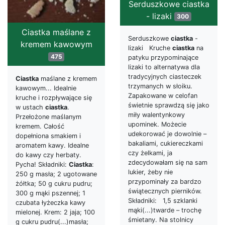
Serduszkowe ciastka
- lizaki
300
Ciastka maślane z
Serduszkowe
ciastka
-
kremem kawowym
lizaki Kruche
ciastka
na
475
patyku przypominające
lizaki to alternatywa dla
tradycyjnych ciasteczek
Ciastka
maślane z kremem
trzymanych w słoiku.
kawowym... Idealnie
Zapakowane w celofan
kruche i rozpływające się
świetnie sprawdzą się jako
w ustach
ciastka
.
miły walentynkowy
Przełożone maślanym
upominek. Możecie
kremem. Całość
udekorować je dowolnie –
dopełniona smakiem i
bakaliami, cukiereczkami
aromatem kawy. Idealne
czy żelkami, ja
do kawy czy herbaty.
zdecydowałam się na sam
Pycha! Składniki:
Ciastka
:
lukier, żeby nie
250 g masła; 2 ugotowane
przypominały za bardzo
żółtka; 50 g cukru pudru;
świątecznych pierników.
300 g mąki pszennej; 1
Składniki: 1,5 szklanki
czubata łyżeczka kawy
mąki(...)twarde – trochę
mielonej. Krem: 2 jaja; 100
śmietany. Na stolnicy
g cukru pudru(...)masła;