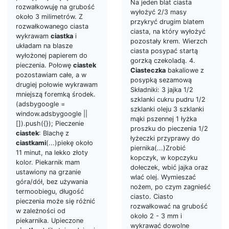
Na jeden blat ciasta
rozwałkowuję na grubość
wyłożyć 2/3 masy
około 3 milimetrów. Z
przykryć drugim blatem
rozwałkowanego ciasta
ciasta, na który wyłożyć
wykrawam
ciastka
i
pozostały krem. Wierzch
układam na blasze
ciasta posypać startą
wyłożonej papierem do
gorzką czekoladą. 4.
pieczenia. Połowę
ciastek
Ciasteczka
bakaliowe z
pozostawiam całe, a w
posypką sezamową
drugiej połowie wykrawam
Składniki: 3 jajka 1/2
mniejszą foremką środek.
szklanki cukru pudru 1/2
(adsbygoogle =
szklanki oleju 3 szklanki
window.adsbygoogle ||
mąki pszennej 1 łyżka
[]).push({}); Pieczenie
proszku do pieczenia 1/2
ciastek
: Blachę z
łyżeczki przyprawy do
ciastkami
(...)piekę około
piernika(...)Zrobić
11 minut, na lekko złoty
kopczyk, w kopczyku
kolor. Piekarnik mam
dołeczek, wbić jajka oraz
ustawiony na grzanie
wlać olej. Wymieszać
góra/dół, bez używania
nożem, po czym zagnieść
termoobiegu, długość
ciasto. Ciasto
pieczenia może się różnić
rozwałkować na grubość
w zależności od
około 2 - 3 mm i
piekarnika. Upieczone
wykrawać dowolne