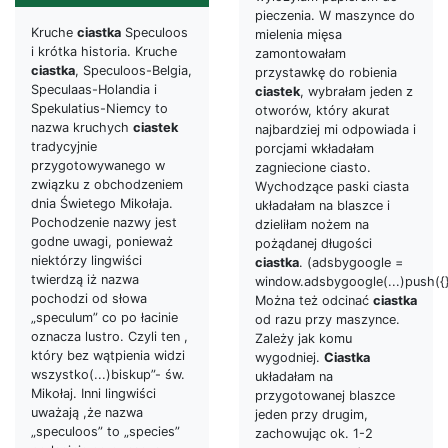
pieczenia. W maszynce do
Kruche
ciastka
Speculoos
mielenia mięsa
i krótka historia. Kruche
zamontowałam
ciastka
, Speculoos-Belgia,
przystawkę do robienia
Speculaas-Holandia i
ciastek
, wybrałam jeden z
Spekulatius-Niemcy to
otworów, który akurat
nazwa kruchych
ciastek
najbardziej mi odpowiada i
tradycyjnie
porcjami wkładałam
przygotowywanego w
zagniecione ciasto.
związku z obchodzeniem
Wychodzące paski ciasta
dnia Świetego Mikołaja.
układałam na blaszce i
Pochodzenie nazwy jest
dzieliłam nożem na
godne uwagi, ponieważ
pożądanej długości
niektórzy lingwiści
ciastka
. (adsbygoogle =
twierdzą iż nazwa
window.adsbygoogle(...)push({}
pochodzi od słowa
Można też odcinać
ciastka
„speculum” co po łacinie
od razu przy maszynce.
oznacza lustro. Czyli ten ,
Zależy jak komu
który bez wątpienia widzi
wygodniej.
Ciastka
wszystko(...)biskup”- św.
układałam na
Mikołaj. Inni lingwiści
przygotowanej blaszce
uważają ,że nazwa
jeden przy drugim,
„speculoos” to „species”
zachowując ok. 1-2