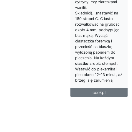
cytryny, czy ziarenkami
wanilii.
Składniki(...)nastawić na
180 stopni C. C iasto
rozwałkować na grubość
około 4 mm, podsypując
blat mąką. Wyciąć
ciasteczka foremką i
przenieść na blaszkę
wyłożoną papierem do
pieczenia. Na każdym
ciastku
zrobić stempel :
Wstawić do piekarnika i
piec około 12-13 minut, aż
brzegi się zarumienią
cookpl