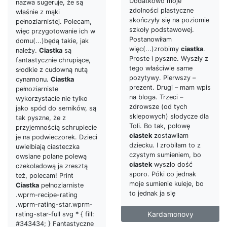
Dodatkowo moje
nazwa sugeruje, że są
zdolności plastyczne
właśnie z mąki
skończyły się na poziomie
pełnoziarnistej. Polecam,
szkoły podstawowej.
więc przygotowanie ich w
Postanowiłam
domu(...)będą takie, jak
więc(...)zrobimy
ciastka
.
należy.
Ciastka
są
Proste i pyszne. Wyszły z
fantastycznie chrupiące,
tego właściwie same
słodkie z cudowną nutą
pozytywy. Pierwszy –
cynamonu.
Ciastka
prezent. Drugi – mam wpis
pełnoziarniste
na bloga. Trzeci –
wykorzystacie nie tylko
zdrowsze (od tych
jako spód do serników, są
sklepowych) słodycze dla
tak pyszne, że z
Toli. Bo tak, połowę
przyjemnością schrupiecie
ciastek
zostawiłam
je na podwieczorek. Dzieci
dziecku. I zrobiłam to z
uwielbiają ciasteczka
czystym sumieniem, bo
owsiane polane polewą
ciastek
wyszło dość
czekoladową ja zresztą
sporo. Póki co jednak
też, polecam! Print
moje sumienie kuleje, bo
Ciastka
pełnoziarniste
to jednak ja się
.wprm-recipe-rating
.wprm-rating-star.wprm-
Kardamonovy
rating-star-full svg * { fill:
#343434; } Fantastyczne