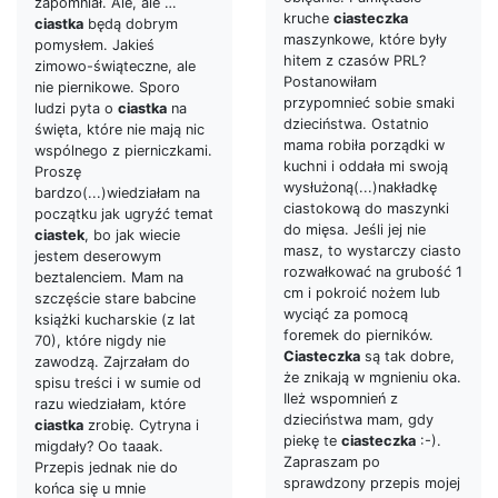
zapomniał. Ale, ale …
kruche
ciasteczka
ciastka
będą dobrym
maszynkowe, które były
pomysłem. Jakieś
hitem z czasów PRL?
zimowo-świąteczne, ale
Postanowiłam
nie piernikowe. Sporo
przypomnieć sobie smaki
ludzi pyta o
ciastka
na
dzieciństwa. Ostatnio
święta, które nie mają nic
mama robiła porządki w
wspólnego z pierniczkami.
kuchni i oddała mi swoją
Proszę
wysłużoną(...)nakładkę
bardzo(...)wiedziałam na
ciastokową do maszynki
początku jak ugryźć temat
do mięsa. Jeśli jej nie
ciastek
, bo jak wiecie
masz, to wystarczy ciasto
jestem deserowym
rozwałkować na grubość 1
beztalenciem. Mam na
cm i pokroić nożem lub
szczęście stare babcine
wyciąć za pomocą
książki kucharskie (z lat
foremek do pierników.
70), które nigdy nie
Ciasteczka
są tak dobre,
zawodzą. Zajrzałam do
że znikają w mgnieniu oka.
spisu treści i w sumie od
Ileż wspomnień z
razu wiedziałam, które
dzieciństwa mam, gdy
ciastka
zrobię. Cytryna i
piekę te
ciasteczka
:-).
migdały? Oo taaak.
Zapraszam po
Przepis jednak nie do
sprawdzony przepis mojej
końca się u mnie