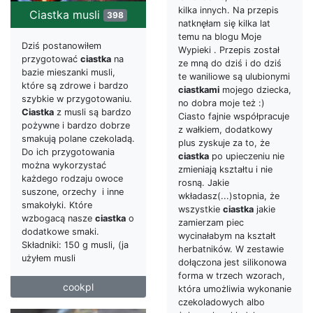
kilka innych. Na przepis
Ciastka musli
398
natknęłam się kilka lat
temu na blogu Moje
Dziś postanowiłem
Wypieki . Przepis został
przygotować
ciastka
na
ze mną do dziś i do dziś
bazie mieszanki musli,
te waniliowe są ulubionymi
które są zdrowe i bardzo
ciastkami
mojego dziecka,
szybkie w przygotowaniu.
no dobra moje też :)
Ciastka
z musli są bardzo
Ciasto fajnie współpracuje
pożywne i bardzo dobrze
z wałkiem, dodatkowy
smakują polane czekoladą.
plus zyskuje za to, że
Do ich przygotowania
ciastka
po upieczeniu nie
można wykorzystać
zmieniają kształtu i nie
każdego rodzaju owoce
rosną. Jakie
suszone, orzechy i inne
wkładasz(...)stopnia, że
smakołyki. Które
wszystkie
ciastka
jakie
wzbogacą nasze
ciastka
o
zamierzam piec
dodatkowe smaki.
wycinałabym na kształt
Składniki: 150 g musli, (ja
herbatników. W zestawie
użyłem musli
dołączona jest silikonowa
forma w trzech wzorach,
cookpl
która umożliwia wykonanie
czekoladowych albo