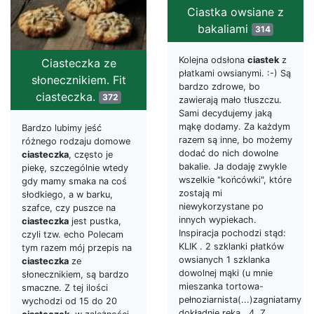
Ciastka owsiane z
bakaliami
314
Kolejna odsłona
ciastek
z
Ciasteczka ze
płatkami owsianymi. :-) Są
słonecznikiem. Fit
bardzo zdrowe, bo
ciasteczka.
372
zawierają mało tłuszczu.
Sami decydujemy jaką
mąkę dodamy. Za każdym
Bardzo lubimy jeść
razem są inne, bo możemy
różnego rodzaju domowe
dodać do nich dowolne
ciasteczka
, często je
bakalie. Ja dodaję zwykle
piekę, szczególnie wtedy
wszelkie "końcówki", które
gdy mamy smaka na coś
zostają mi
słodkiego, a w barku,
niewykorzystane po
szafce, czy puszce na
innych wypiekach.
ciasteczka
jest pustka,
Inspiracja pochodzi stąd:
czyli tzw. echo Polecam
KLIK . 2 szklanki płatków
tym razem mój przepis na
owsianych 1 szklanka
ciasteczka
ze
dowolnej mąki (u mnie
słonecznikiem, są bardzo
mieszanka tortowa-
smaczne. Z tej ilości
pełnoziarnista(...)zagniatamy
wychodzi od 15 do 20
dokładnie ręką. 4. Z