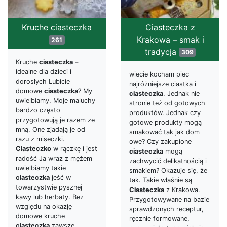
Kruche ciasteczka
Ciasteczka z
Krakowa – smak i
261
tradycja
309
Kruche
ciasteczka
–
idealne dla dzieci i
wiecie kocham piec
dorosłych Lubicie
najróżniejsze ciastka i
domowe
ciasteczka
? My
ciasteczka
. Jednak nie
uwielbiamy. Moje maluchy
stronie też od gotowych
bardzo często
produktów. Jednak czy
przygotowują je razem ze
gotowe produkty mogą
mną. One zjadają je od
smakować tak jak dom
razu z miseczki.
owe? Czy zakupione
Ciasteczko
w rączkę i jest
ciasteczka
mogą
radość Ja wraz z mężem
zachwycić delikatnością i
uwielbiamy takie
smakiem? Okazuje się, że
ciasteczka
jeść w
tak. Takie właśnie są
towarzystwie pysznej
Ciasteczka
z Krakowa.
kawy lub herbaty. Bez
Przygotowywane na bazie
względu na okazję
sprawdzonych receptur,
domowe kruche
ręcznie formowane,
ciasteczka
zawsze