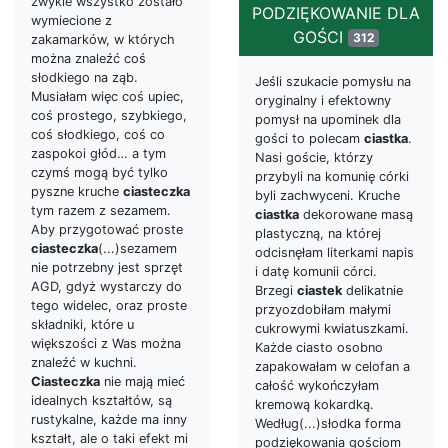
zwykle wszystko zostało
PODZIĘKOWANIE DLA
wymiecione z
GOŚCI
312
zakamarków, w których
można znaleźć coś
słodkiego na ząb.
Jeśli szukacie pomysłu na
Musiałam więc coś upiec,
oryginalny i efektowny
coś prostego, szybkiego,
pomysł na upominek dla
coś słodkiego, coś co
gości to polecam
ciastka
.
zaspokoi głód… a tym
Nasi goście, którzy
czymś mogą być tylko
przybyli na komunię córki
pyszne kruche
ciasteczka
byli zachwyceni. Kruche
tym razem z sezamem.
ciastka
dekorowane masą
Aby przygotować proste
plastyczną, na której
ciasteczka
(...)sezamem
odcisnęłam literkami napis
nie potrzebny jest sprzęt
i datę komunii córci.
AGD, gdyż wystarczy do
Brzegi
ciastek
delikatnie
tego widelec, oraz proste
przyozdobiłam małymi
składniki, które u
cukrowymi kwiatuszkami.
większości z Was można
Każde ciasto osobno
znaleźć w kuchni.
zapakowałam w celofan a
Ciasteczka
nie mają mieć
całość wykończyłam
idealnych kształtów, są
kremową kokardką.
rustykalne, każde ma inny
Według(...)słodka forma
kształt, ale o taki efekt mi
podziękowania gościom