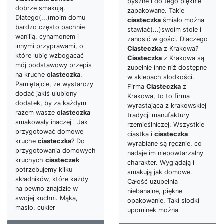
pyszne i do tego pięknie
dobrze smakują.
zapakowane. Takie
Dlatego(...)moim domu
ciasteczka
śmiało można
bardzo często pachnie
stawiać(...)swoim stole i
wanilią, cynamonem i
zanosić w gości. Dlaczego
innymi przyprawami, o
Ciasteczka
z Krakowa?
które lubię wzbogacać
Ciasteczka
z Krakowa są
mój podstawowy przepis
zupełnie inne niż dostępne
na kruche
ciasteczka
.
w sklepach słodkości.
Pamiętajcie, że wystarczy
Firma
Ciasteczka
z
dodać jakiś ulubiony
Krakowa, to to firma
dodatek, by za każdym
wyrastająca z krakowskiej
razem wasze
ciasteczka
tradycji manufaktury
smakowały inaczej Jak
rzemieślniczej. Wszystkie
przygotować domowe
ciastka i
ciasteczka
kruche
ciasteczka
? Do
wyrabiane są ręcznie, co
przygotowania domowych
nadaje im niepowtarzalny
kruchych
ciasteczek
charakter. Wyglądają i
potrzebujemy kilku
smakują jak domowe.
składników, które każdy
Całość uzupełnia
na pewno znajdzie w
niebanalne, piękne
swojej kuchni. Mąka,
opakowanie. Taki słodki
masło, cukier
upominek można