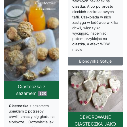
żelowych nakładek na
ciastka
. Albo po prostu
cienkich czekoladowych
tafli. Czekolada w nich
zastyga w lodówce w kilka
chwil, więc tylko
wyciągać, napełniać i
potem przyklejać na
ciastka
, a efekt WOW
macie
Blondynka Gotuje
Ciasteczka z
sezamem
330
Ciasteczka
z sezamem
upiekłam z potrzeby
DEKOROWANE
chwili, znaczy się głodu na
słodycze… Oczywiście jak
CIASTECZKA JAKO