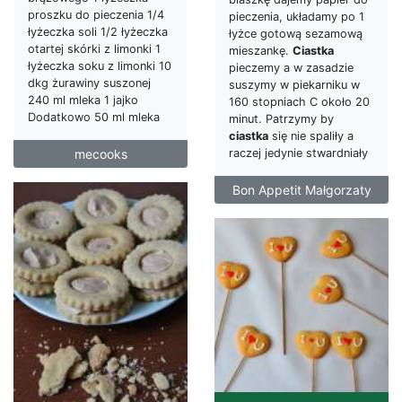
proszku do pieczenia 1/4
pieczenia, układamy po 1
łyżeczka soli 1/2 łyżeczka
łyżce gotową sezamową
otartej skórki z limonki 1
mieszankę.
Ciastka
łyżeczka soku z limonki 10
pieczemy a w zasadzie
dkg żurawiny suszonej
suszymy w piekarniku w
240 ml mleka 1 jajko
160 stopniach C około 20
Dodatkowo 50 ml mleka
minut. Patrzymy by
ciastka
się nie spaliły a
mecooks
raczej jedynie stwardniały
Bon Appetit Małgorzaty