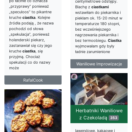
po łacinie co oznacza
centymetrowe odstępy.
„przyprawy” ponieważ
Blachę z
ciastkami
„speculoos” to pikantne
wstawiłam do piekarnika i
kruche
ciastka
. Kolejne
piekłam ok. 15-20 minut w
źródła podają , że nazwa
temperaturze 180 stopni,
pochodzi od słowa
bez wcześniejszego
„spekulacja”, ponieważ
nagrzewania piekarnika i
holenderski piekarz,
bez termoobiegu.
Ciastka
zastanawiał się czy jego
wyjmowałam gdy były
kruche
ciastka
, się
ładnie zarumienione
przyjmą. Chociaż
spekulacji co do nazwy
Waniliowe Improwizacje
może
RafalCook
Herbatniki Waniliowe
z Czekoladą
353
lawendowe, kakaowe i