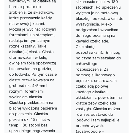
waniliowym. Te
ciastka
są
kilkanaście minut w 180
bardzo proste do
stopniach. Po upieczeniu
zrobienia, ze składników,
wyjęłam je na metalową
które przeważnie każdy
blaszkę i pozostawiłam do
ma w swojej kuchni.
wystygnięcia. Mleko
Można je wycinać różnymi
podgrzałam i wrzuciłam
foremkami lub stemplami,
do niego połamaną na
nadając im tym samym
kawałki czekoladę.
różne kształty. Takie
Czekoladę
ciastka
(...)ciasto. Ciasto
pozostawiłam(...)minutę,
uformowałam w kulę,
po czym zamieszałam do
owinęłam folią spożywczą
całkowitego
i schowałam na godzinę
rozpuszczenia. Za
do lodówki. Po tym czasie
pomocą silikonowego
ciasto rozwałkowałam na
pędzelka, smarowałam
grubość ok. 4-5mm i
czekoladą połowę
różnymi foremkami
każdego
ciastka
i
wycinałam
ciastka
.
układałam z powrotem na
Ciastka
przekładałam na
kratce żeby czekolada
blachę wyłożoną papierem
zastygła.
Ciastka
można
do pieczenia.
Ciastka
również odstawić do
piekłam ok. 15 minut w
lodówki i tam najlepiej je
temp. 180 stopni bez
przechowywać.
uprzedniego nagrzewania
(adsbygoogle =