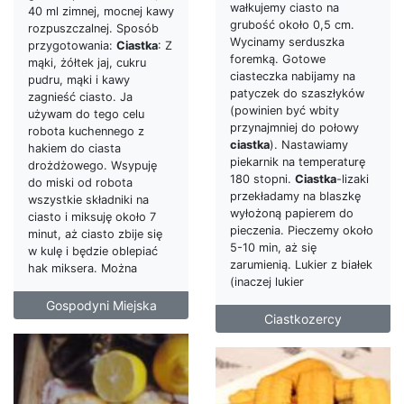
wałkujemy ciasto na
40 ml zimnej, mocnej kawy
grubość około 0,5 cm.
rozpuszczalnej. Sposób
Wycinamy serduszka
przygotowania:
Ciastka
: Z
foremką. Gotowe
mąki, żółtek jaj, cukru
ciasteczka nabijamy na
pudru, mąki i kawy
patyczek do szaszłyków
zagnieść ciasto. Ja
(powinien być wbity
używam do tego celu
przynajmniej do połowy
robota kuchennego z
ciastka
). Nastawiamy
hakiem do ciasta
piekarnik na temperaturę
drożdżowego. Wsypuję
180 stopni.
Ciastka
-lizaki
do miski od robota
przekładamy na blaszkę
wszystkie składniki na
wyłożoną papierem do
ciasto i miksuję około 7
pieczenia. Pieczemy około
minut, aż ciasto zbije się
5-10 min, aż się
w kulę i będzie oblepiać
zarumienią. Lukier z białek
hak miksera. Można
(inaczej lukier
Gospodyni Miejska
Ciastkozercy