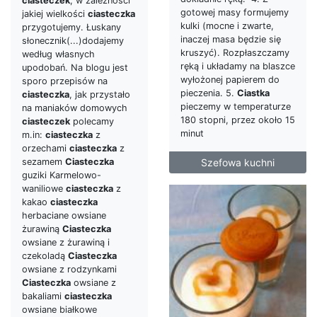
ciasteczek
, w zależności
gotowej masy formujemy
jakiej wielkości
ciasteczka
kulki (mocne i zwarte,
przygotujemy. Łuskany
inaczej masa będzie się
słonecznik(...)dodajemy
kruszyć). Rozpłaszczamy
według własnych
ręką i układamy na blaszce
upodobań. Na blogu jest
wyłożonej papierem do
sporo przepisów na
pieczenia. 5.
Ciastka
ciasteczka
, jak przystało
pieczemy w temperaturze
na maniaków domowych
180 stopni, przez około 15
ciasteczek
polecamy
minut
m.in:
ciasteczka
z
orzechami
ciasteczka
z
Szefowa kuchni
sezamem
Ciasteczka
guziki Karmelowo-
waniliowe
ciasteczka
z
kakao
ciasteczka
herbaciane owsiane
żurawiną
Ciasteczka
owsiane z żurawiną i
czekoladą
Ciasteczka
owsiane z rodzynkami
Ciasteczka
owsiane z
bakaliami
ciasteczka
owsiane białkowe