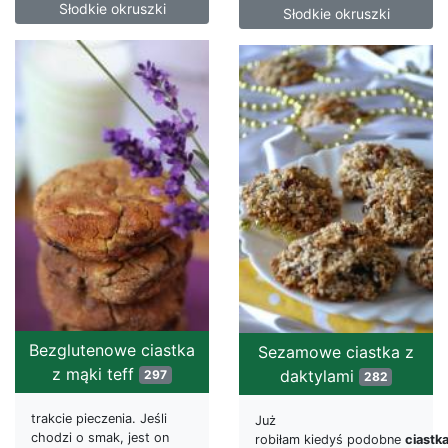
Słodkie okruszki
Słodkie okruszki
Bezglutenowe ciastka
Sezamowe ciastka z
z mąki teff
daktylami
297
282
trakcie pieczenia. Jeśli
Już
chodzi o smak, jest on
robiłam kiedyś podobne
ciastk