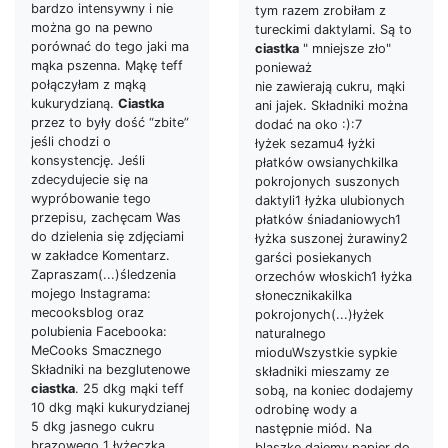
bardzo intensywny i nie
tym razem zrobiłam z
można go na pewno
tureckimi daktylami. Są to
porównać do tego jaki ma
ciastka
" mniejsze zło"
mąka pszenna. Mąkę teff
ponieważ
połączyłam z mąką
nie zawierają cukru, mąki
kukurydzianą.
Ciastka
ani jajek. Składniki można
przez to były dość “zbite”
dodać na oko :):7
jeśli chodzi o
łyżek sezamu4 łyżki
konsystencję. Jeśli
płatków owsianychkilka
zdecydujecie się na
pokrojonych suszonych
wypróbowanie tego
daktyli1 łyżka ulubionych
przepisu, zachęcam Was
płatków śniadaniowych1
do dzielenia się zdjęciami
łyżka suszonej żurawiny2
w zakładce Komentarz.
garści posiekanych
Zapraszam(...)śledzenia
orzechów włoskich1 łyżka
mojego Instagrama:
słonecznikakilka
mecooksblog oraz
pokrojonych(...)łyżek
polubienia Facebooka:
naturalnego
MeCooks Smacznego
mioduWszystkie sypkie
Składniki na bezglutenowe
składniki mieszamy ze
ciastka
. 25 dkg mąki teff
sobą, na koniec dodajemy
10 dkg mąki kukurydzianej
odrobinę wody a
5 dkg jasnego cukru
następnie miód. Na
brązowego 1 łyżeczka
blaszkę dajemy papier do