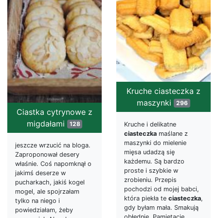
Kruche ciasteczka z
maszynki
296
Ciastka cytrynowe z
migdałami
128
Kruche i delikatne
ciasteczka
maślane z
maszynki do mielenie
jeszcze wrzucić na bloga.
mięsa udadzą się
Zaproponował desery
każdemu. Są bardzo
właśnie. Coś napomknął o
proste i szybkie w
jakimś deserze w
zrobieniu. Przepis
pucharkach, jakiś kogel
pochodzi od mojej babci,
mogel, ale spojrzałam
która piekła te
ciasteczka
,
tylko na niego i
gdy byłam mała. Smakują
powiedziałam, żeby
obłędnie. Pamiętacie