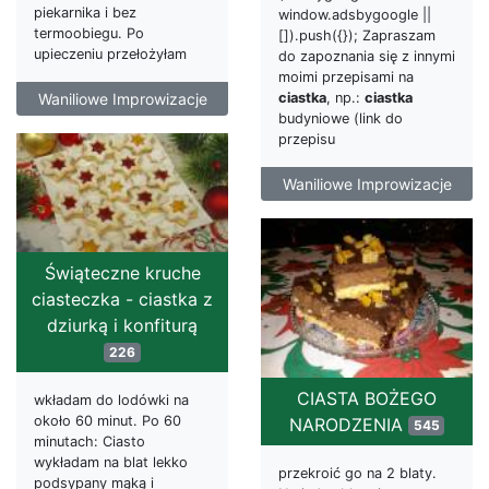
piekarnika i bez
window.adsbygoogle ||
termoobiegu. Po
[]).push({}); Zapraszam
upieczeniu przełożyłam
do zapoznania się z innymi
moimi przepisami na
Waniliowe Improwizacje
ciastka
, np.:
ciastka
budyniowe (link do
przepisu
Waniliowe Improwizacje
Świąteczne kruche
ciasteczka - ciastka z
dziurką i konfiturą
226
CIASTA BOŻEGO
wkładam do lodówki na
około 60 minut. Po 60
NARODZENIA
545
minutach: Ciasto
wykładam na blat lekko
przekroić go na 2 blaty.
podsypany mąką i