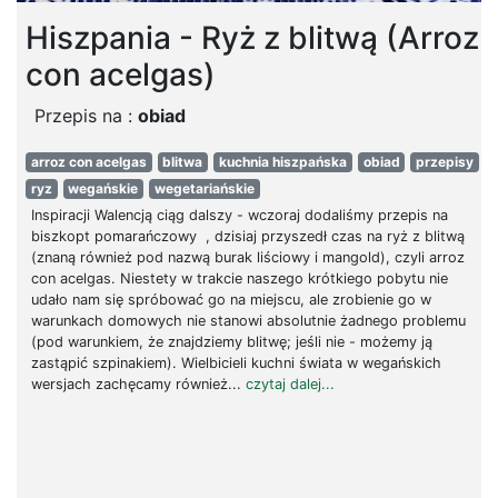
Hiszpania - Ryż z blitwą (Arroz
con acelgas)
Przepis na :
obiad
arroz con acelgas
blitwa
kuchnia hiszpańska
obiad
przepisy
ryz
wegańskie
wegetariańskie
Inspiracji Walencją ciąg dalszy - wczoraj dodaliśmy przepis na
biszkopt pomarańczowy , dzisiaj przyszedł czas na ryż z blitwą
(znaną również pod nazwą burak liściowy i mangold), czyli arroz
con acelgas. Niestety w trakcie naszego krótkiego pobytu nie
udało nam się spróbować go na miejscu, ale zrobienie go w
warunkach domowych nie stanowi absolutnie żadnego problemu
(pod warunkiem, że znajdziemy blitwę; jeśli nie - możemy ją
zastąpić szpinakiem). Wielbicieli kuchni świata w wegańskich
wersjach zachęcamy również...
czytaj dalej...