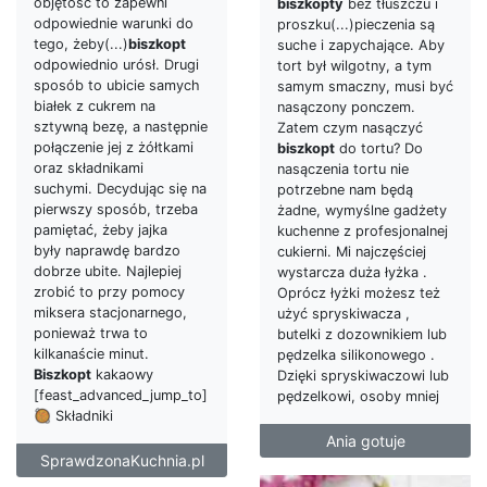
objętość to zapewni
biszkopty
bez tłuszczu i
odpowiednie warunki do
proszku(...)pieczenia są
tego, żeby(...)
biszkopt
suche i zapychające. Aby
odpowiednio urósł. Drugi
tort był wilgotny, a tym
sposób to ubicie samych
samym smaczny, musi być
białek z cukrem na
nasączony ponczem.
sztywną bezę, a następnie
Zatem czym nasączyć
połączenie jej z żółtkami
biszkopt
do tortu? Do
oraz składnikami
nasączenia tortu nie
suchymi. Decydując się na
potrzebne nam będą
pierwszy sposób, trzeba
żadne, wymyślne gadżety
pamiętać, żeby jajka
kuchenne z profesjonalnej
były naprawdę bardzo
cukierni. Mi najczęściej
dobrze ubite. Najlepiej
wystarcza duża łyżka .
zrobić to przy pomocy
Oprócz łyżki możesz też
miksera stacjonarnego,
użyć spryskiwacza ,
ponieważ trwa to
butelki z dozownikiem lub
kilkanaście minut.
pędzelka silikonowego .
Biszkopt
kakaowy
Dzięki spryskiwaczowi lub
[feast_advanced_jump_to]
pędzelkowi, osoby mniej
🥘 Składniki
Ania gotuje
SprawdzonaKuchnia.pl