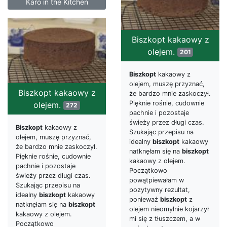
Karo in the Kitchen
Biszkopt kakaowy z
olejem.
201
Biszkopt
kakaowy z
olejem, muszę przyznać,
Biszkopt kakaowy z
że bardzo mnie zaskoczył.
Pięknie rośnie, cudownie
olejem.
272
pachnie i pozostaje
świeży przez długi czas.
Biszkopt
kakaowy z
Szukając przepisu na
olejem, muszę przyznać,
idealny
biszkopt
kakaowy
że bardzo mnie zaskoczył.
natknęłam się na
biszkopt
Pięknie rośnie, cudownie
kakaowy z olejem.
pachnie i pozostaje
Początkowo
świeży przez długi czas.
powątpiewałam w
Szukając przepisu na
pozytywny rezultat,
idealny
biszkopt
kakaowy
ponieważ
biszkopt
z
natknęłam się na
biszkopt
olejem nieomylnie kojarzył
kakaowy z olejem.
mi się z tłuszczem, a w
Początkowo