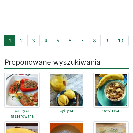
1
2
3
4
5
6
7
8
9
10
Proponowane wyszukiwania
papryka
cytryna
owsianka
faszerowana