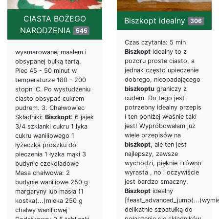
CIASTA BOŻEGO
Biszkopt idealny
306
NARODZENIA
545
Czas czytania: 5 min
Biszkopt
idealny to z
wysmarowanej masłem i
pozoru proste ciasto, a
obsypanej bułką tartą.
jednak często upieczenie
Piec 45 - 50 minut w
dobrego, nieopadającego
temperaturze 180 - 200
biszkoptu
graniczy z
stopni C. Po wystudzeniu
cudem. Do tego jest
ciasto obsypać cukrem
potrzebny idealny przepis
pudrem. 3. Chałwowiec
i ten poniżej właśnie taki
Składniki:
Biszkopt
: 6 jajek
jest! Wypróbowałam już
3/4 szklanki cukru 1 łyka
wiele przepisów na
cukru waniliowego 1
biszkopt
, ale ten jest
łyżeczka proszku do
najlepszy, zawsze
pieczenia 1 łyżka mąki 3
wychodzi, pięknie i równo
budynie czekoladowe
wyrasta , no i oczywiście
Masa chałwowa: 2
jest bardzo smaczny.
budynie waniliowe 250 g
Biszkopt
idealny
margaryny lub masła (1
[feast_advanced_jump(...)wymi
kostka(...)mleka 250 g
delikatnie szpatułką do
chałwy waniliowej
połączenie się składników,