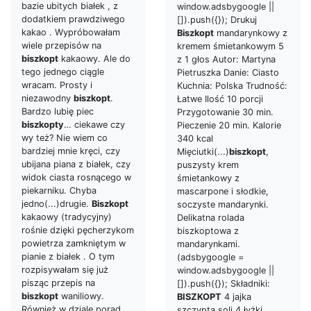
bazie ubitych białek , z
window.adsbygoogle ||
dodatkiem prawdziwego
[]).push({}); Drukuj
kakao . Wypróbowałam
Biszkopt
mandarynkowy z
wiele przepisów na
kremem śmietankowym 5
biszkopt
kakaowy. Ale do
z 1 głos Autor: Martyna
tego jednego ciągle
Pietruszka Danie: Ciasto
wracam. Prosty i
Kuchnia: Polska Trudność:
niezawodny
biszkopt
.
Łatwe Ilość 10 porcji
Bardzo lubię piec
Przygotowanie 30 min.
biszkopty
… ciekawe czy
Pieczenie 20 min. Kalorie
wy też? Nie wiem co
340 kcal
bardziej mnie kręci, czy
Mięciutki(...)
biszkopt
,
ubijana piana z białek, czy
puszysty krem
widok ciasta rosnącego w
śmietankowy z
piekarniku. Chyba
mascarpone i słodkie,
jedno(...)drugie.
Biszkopt
soczyste mandarynki.
kakaowy (tradycyjny)
Delikatna rolada
rośnie dzięki pęcherzykom
biszkoptowa z
powietrza zamkniętym w
mandarynkami.
pianie z białek . O tym
(adsbygoogle =
rozpisywałam się już
window.adsbygoogle ||
pisząc przepis na
[]).push({}); Składniki:
biszkopt
waniliowy.
BISZKOPT
4 jajka
Również w dziale porad
szczypta soli 4 łyżki