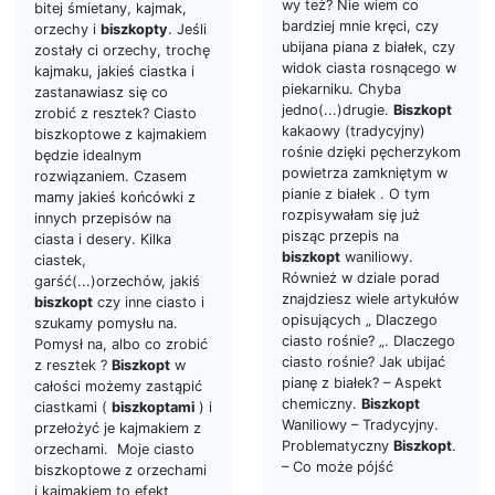
wy też? Nie wiem co
bitej śmietany, kajmak,
bardziej mnie kręci, czy
orzechy i
biszkopty
. Jeśli
ubijana piana z białek, czy
zostały ci orzechy, trochę
widok ciasta rosnącego w
kajmaku, jakieś ciastka i
piekarniku. Chyba
zastanawiasz się co
jedno(...)drugie.
Biszkopt
zrobić z resztek? Ciasto
kakaowy (tradycyjny)
biszkoptowe z kajmakiem
rośnie dzięki pęcherzykom
będzie idealnym
powietrza zamkniętym w
rozwiązaniem. Czasem
pianie z białek . O tym
mamy jakieś końcówki z
rozpisywałam się już
innych przepisów na
pisząc przepis na
ciasta i desery. Kilka
biszkopt
waniliowy.
ciastek,
Również w dziale porad
garść(...)orzechów, jakiś
znajdziesz wiele artykułów
biszkopt
czy inne ciasto i
opisujących „ Dlaczego
szukamy pomysłu na.
ciasto rośnie? „. Dlaczego
Pomysł na, albo co zrobić
ciasto rośnie? Jak ubijać
z resztek ?
Biszkopt
w
pianę z białek? – Aspekt
całości możemy zastąpić
chemiczny.
Biszkopt
ciastkami (
biszkoptami
) i
Waniliowy – Tradycyjny.
przełożyć je kajmakiem z
Problematyczny
Biszkopt
.
orzechami. Moje ciasto
– Co może pójść
biszkoptowe z orzechami
i kajmakiem to efekt