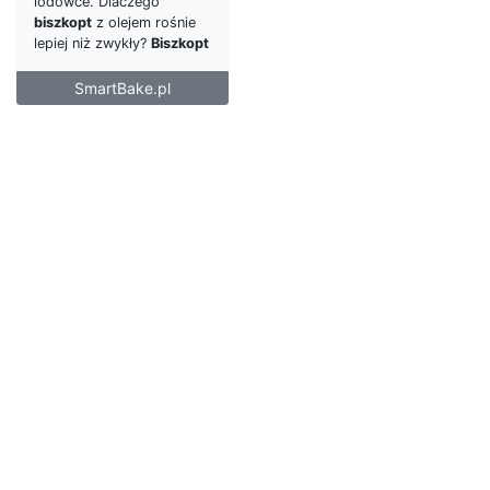
lodówce. Dlaczego
biszkopt
z olejem rośnie
lepiej niż zwykły?
Biszkopt
SmartBake.pl