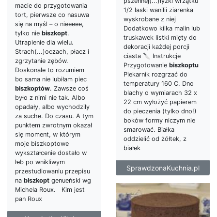
pszennej(...)łyżki wrzątku
macie do przygotowania
1/2 laski wanilii ziarenka
tort, pierwsze co nasuwa
wyskrobane z niej
się na myśl – o nieeeee,
Dodatkowo kilka malin lub
tylko nie
biszkopt
.
truskawek listki mięty do
Utrapienie dla wielu.
dekoracji każdej porcji
Strach(...)oczach, płacz i
ciasta 🔪 Instrukcje
zgrzytanie zębów.
Przygotowanie
biszkoptu
Doskonale to rozumiem
Piekarnik rozgrzać do
bo sama nie lubiłam piec
temperatury 160 C. Dno
biszkoptów
. Zawsze coś
blachy o wymiarach 32 x
było z nimi nie tak. Albo
22 cm wyłożyć papierem
opadały, albo wychodziły
do pieczenia (tylko dno!)
za suche. Do czasu. A tym
boków formy niczym nie
punktem zwrotnym okazał
smarować. Białka
się moment, w którym
oddzielić od żółtek, z
moje biszkoptowe
białek
wykształcenie dostało w
łeb po wnikliwym
SprawdzonaKuchnia.pl
przestudiowaniu przepisu
na
biszkopt
genueński wg
Michela Roux. Kim jest
pan Roux