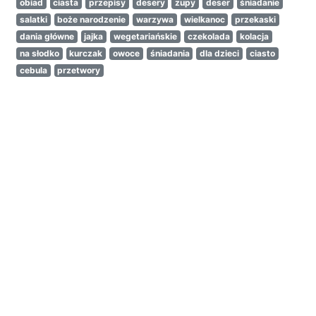
obiad
ciasta
przepisy
desery
zupy
deser
śniadanie
salatki
boże narodzenie
warzywa
wielkanoc
przekaski
dania główne
jajka
wegetariańskie
czekolada
kolacja
na słodko
kurczak
owoce
śniadania
dla dzieci
ciasto
cebula
przetwory