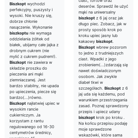
ciast, tortów oraz
Biszkopt
wychodzi
deserów. Sprawdź ile użyć
perfekcyjny, puszysty i
mąki na uniwersalny
wysoki. Nie kruszy się,
biszkopt
z 6 jaj oraz jak
dobrze chłonie
długo piec. Zobacz, jak w
nasączenie. Wykonanie
prosty sposób krok po
biszkoptu
nie wymaga
kroku upiec jasny lub
oddzielania żółtek od
kakaowy
biszkopt
.
białek, ubijamy całe jajka z
Biszkopt
wbrew pozorom
drobnym cukrem (nie
to jedno z trudniejszych
mylić z cukrem pudrem!).
ciast. Wpadki z jego
Biszkopt
nie zawiera w
zrobieniem(...)zdarzają się
składzie proszku do
nawet doświadczonym
pieczenia ani mąki
osobom. Jak zwykle
ziemniaczanej. Jest
diabeł tkwi w
bardzo stabilny, nie upada
szczegółach.
Biszkopt
z 6
po upieczenia, piecze się
jaj uda się każdemu, pod
bardzo(...)równo.
warunkiem przestrzegania
Biszkopt
najłatwiej upiec w
zasad. Poznaj sprawdzony
wysokim rancie
przepis i upiecz udany
cukierniczym. Ja
biszkopt
krok po kroku .
korzystam z rantu
Na końcu przepisu podaję
regulowanego od 16-30
moje sprawdzone
centymetrów średnicy,
wskazówki, które sama