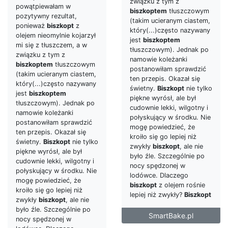
związku z tym z
powątpiewałam w
biszkoptem
tłuszczowym
pozytywny rezultat,
(takim ucieranym ciastem,
ponieważ
biszkopt
z
który(...)często nazywany
olejem nieomylnie kojarzył
jest
biszkoptem
mi się z tłuszczem, a w
tłuszczowym). Jednak po
związku z tym z
namowie koleżanki
biszkoptem
tłuszczowym
postanowiłam sprawdzić
(takim ucieranym ciastem,
ten przepis. Okazał się
który(...)często nazywany
świetny.
Biszkopt
nie tylko
jest
biszkoptem
piękne wyrósł, ale był
tłuszczowym). Jednak po
cudownie lekki, wilgotny i
namowie koleżanki
połyskujący w środku. Nie
postanowiłam sprawdzić
mogę powiedzieć, że
ten przepis. Okazał się
kroiło się go lepiej niż
świetny.
Biszkopt
nie tylko
zwykły
biszkopt
, ale nie
piękne wyrósł, ale był
było źle. Szczególnie po
cudownie lekki, wilgotny i
nocy spędzonej w
połyskujący w środku. Nie
lodówce. Dlaczego
mogę powiedzieć, że
biszkopt
z olejem rośnie
kroiło się go lepiej niż
lepiej niż zwykły?
Biszkopt
zwykły
biszkopt
, ale nie
było źle. Szczególnie po
SmartBake.pl
nocy spędzonej w