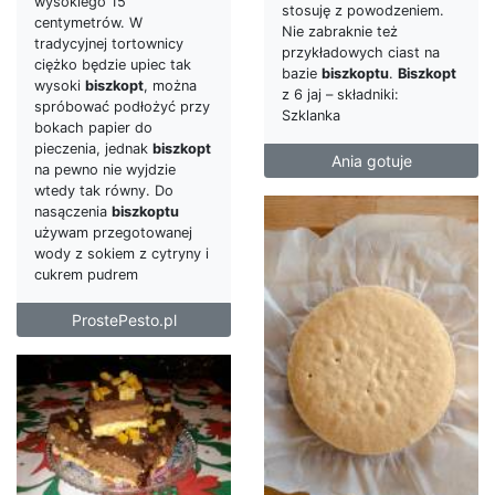
wysokiego 15
stosuję z powodzeniem.
centymetrów. W
Nie zabraknie też
tradycyjnej tortownicy
przykładowych ciast na
ciężko będzie upiec tak
bazie
biszkoptu
.
Biszkopt
wysoki
biszkopt
, można
z 6 jaj – składniki:
spróbować podłożyć przy
Szklanka
bokach papier do
pieczenia, jednak
biszkopt
Ania gotuje
na pewno nie wyjdzie
wtedy tak równy. Do
nasączenia
biszkoptu
używam przegotowanej
wody z sokiem z cytryny i
cukrem pudrem
ProstePesto.pl