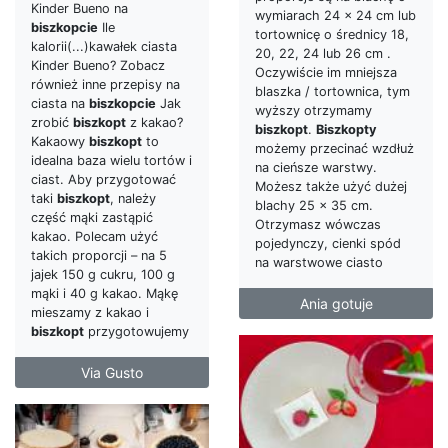
Kinder Bueno na
wymiarach 24 x 24 cm lub
biszkopcie
Ile
tortownicę o średnicy 18,
kalorii(...)kawałek ciasta
20, 22, 24 lub 26 cm .
Kinder Bueno? Zobacz
Oczywiście im mniejsza
również inne przepisy na
blaszka / tortownica, tym
ciasta na
biszkopcie
Jak
wyższy otrzymamy
zrobić
biszkopt
z kakao?
biszkopt
.
Biszkopty
Kakaowy
biszkopt
to
możemy przecinać wzdłuż
idealna baza wielu tortów i
na cieńsze warstwy.
ciast. Aby przygotować
Możesz także użyć dużej
taki
biszkopt
, należy
blachy 25 x 35 cm.
część mąki zastąpić
Otrzymasz wówczas
kakao. Polecam użyć
pojedynczy, cienki spód
takich proporcji – na 5
na warstwowe ciasto
jajek 150 g cukru, 100 g
mąki i 40 g kakao. Mąkę
Ania gotuje
mieszamy z kakao i
biszkopt
przygotowujemy
Via Gusto