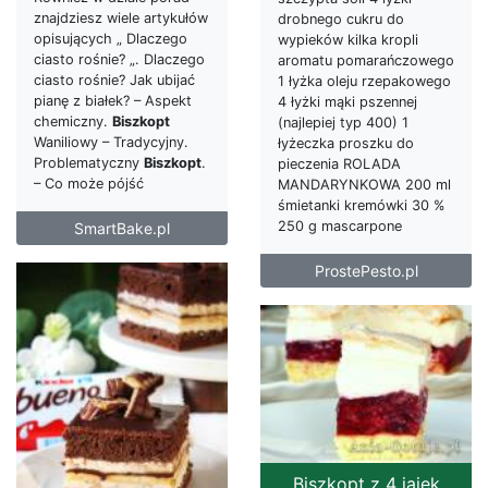
znajdziesz wiele artykułów
drobnego cukru do
opisujących „ Dlaczego
wypieków kilka kropli
ciasto rośnie? „. Dlaczego
aromatu pomarańczowego
ciasto rośnie? Jak ubijać
1 łyżka oleju rzepakowego
pianę z białek? – Aspekt
4 łyżki mąki pszennej
chemiczny.
Biszkopt
(najlepiej typ 400) 1
Waniliowy – Tradycyjny.
łyżeczka proszku do
Problematyczny
Biszkopt
.
pieczenia ROLADA
– Co może pójść
MANDARYNKOWA 200 ml
śmietanki kremówki 30 %
250 g mascarpone
SmartBake.pl
ProstePesto.pl
Biszkopt z 4 jajek