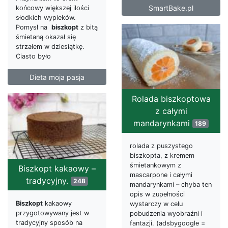
SmartBake.pl
końcowy większej ilości
słodkich wypieków.
Pomysł na
biszkopt
z bitą
śmietaną okazał się
strzałem w dziesiątkę.
Ciasto było
Dieta moja pasja
Rolada biszkoptowa
z całymi
mandarynkami
189
rolada z puszystego
biszkopta, z kremem
śmietankowym z
Biszkopt kakaowy –
mascarpone i całymi
tradycyjny.
248
mandarynkami – chyba ten
opis w zupełności
Biszkopt
kakaowy
wystarczy w celu
przygotowywany jest w
pobudzenia wyobraźni i
tradycyjny sposób na
fantazji. (adsbygoogle =