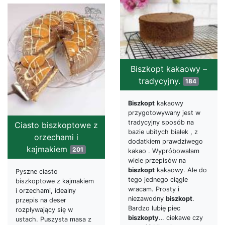
Biszkopt kakaowy –
tradycyjny.
184
Biszkopt
kakaowy
przygotowywany jest w
tradycyjny sposób na
Ciasto biszkoptowe z
bazie ubitych białek , z
orzechami i
dodatkiem prawdziwego
kajmakiem
201
kakao . Wypróbowałam
wiele przepisów na
biszkopt
kakaowy. Ale do
Pyszne ciasto
tego jednego ciągle
biszkoptowe z kajmakiem
wracam. Prosty i
i orzechami, idealny
niezawodny
biszkopt
.
przepis na deser
Bardzo lubię piec
rozpływający się w
biszkopty
… ciekawe czy
ustach. Puszysta masa z