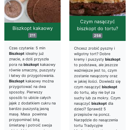
Czym nasączyć
Biszkopt kakaowy
biszkopt do tortu?
211
258
Czas czytania: 5 min
Chcesz zrobić pyszny i
Biszkopt
idealny już
wilgotny tort? Dobre
znacie, a dziś przyszła
kremy i puszysty
biszkopt
pora na
biszkopt
kakaowy
to podstawa, ale jeszcze
równie smaczny, puszysty
ważniejsze jest to, czym
i łatwy do przygotowania.
zostanie nasączony oraz
Biszkopt
kakaowy można
w jakiej ilości. Dowiedz się
przygotować na dwa
czym nasączyć
biszkopt
sposoby. Pierwszy
do tortu, aby nie był za
sposób to ubicie całych
suchy lub za mokry. Czym
jajek z dodatkiem cukru na
nasączyć
biszkopt
dla
bardzo puszystą jasną
dzieci? Sprawdź 5
masę. Masa powinna
przepisów na poncz.
przypominać bitą
Narzędzie do nasączenia
śmietanę i potroić swoja
tortu Tradycyjne