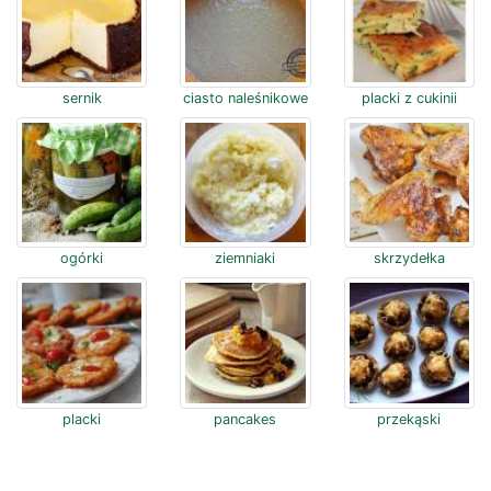
sernik
ciasto naleśnikowe
placki z cukinii
ogórki
ziemniaki
skrzydełka
placki
pancakes
przekąski