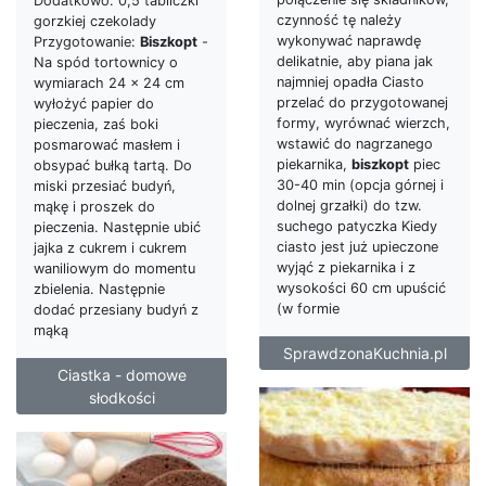
Dodatkowo: 0,5 tabliczki
czynność tę należy
gorzkiej czekolady
wykonywać naprawdę
Przygotowanie:
Biszkopt
-
delikatnie, aby piana jak
Na spód tortownicy o
najmniej opadła Ciasto
wymiarach 24 x 24 cm
przelać do przygotowanej
wyłożyć papier do
formy, wyrównać wierzch,
pieczenia, zaś boki
wstawić do nagrzanego
posmarować masłem i
piekarnika,
biszkopt
piec
obsypać bułką tartą. Do
30-40 min (opcja górnej i
miski przesiać budyń,
dolnej grzałki) do tzw.
mąkę i proszek do
suchego patyczka Kiedy
pieczenia. Następnie ubić
ciasto jest już upieczone
jajka z cukrem i cukrem
wyjąć z piekarnika i z
waniliowym do momentu
wysokości 60 cm upuścić
zbielenia. Następnie
(w formie
dodać przesiany budyń z
mąką
SprawdzonaKuchnia.pl
Ciastka - domowe
słodkości