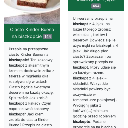
454
Uniwersalny przepis na
biszkopt
z 4 jajek, na
Ciasto Kinder Bueno
bazie którego zrobisz
wiele ciast, tortów i
na biszkopcie
144
deserów. Dowiedz się ile
użyć mąki na
biszkopt
z 4
Przepis na przepyszne
jajek. Jak długo piec
ciasto Kinder Bueno na
ciasto? Zapraszam po
biszkopcie
! Ten kakaowy
sprawdzony przepis na
biszkopt
z aksamitnym
biszkopt
, który udaje się
kremem dosłownie znika z
za każdym razem.
talerza w mgnieniu oka i
Biszkopt
z 4 jajek –
rozpływa się w ustach.
składniki. Wszystkie
Ciasto będzie świetnym
składniki powinny być
deserem na każdą okazję.
oczywiście w
Spis treści: Jak zrobić
temperaturze pokojowej .
biszkopt
z kakao? Czym
Wyciągnij jajka z
naponczować kakaowy
lodówki(...)minimum
biszkopt
? Jaki krem
godzinę przed robieniem
zrobić do ciasta Kinder
biszkoptu
. Podane
Bueno? Przepis na ciasto
proporcje są na blachę o