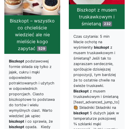
Biszkopt z musem
truskawkowym i
Biszkopt – wszystko
śmietaną
232
co chcieliście
wiedzieć ale nie
Czas czytania: 5 min
mieliście kogo
Macie ochotę na
wyśmienity
biszkopt
z
zapytać
529
musem truskawkowym i
śmietaną? Jeśli tak to
Biszkopt
podstawowej
zapraszam serdecznie,
formie składa się tylko z
spróbujcie dzisiejszej
jajek, cukru i mąki
propozycji, tym bardziej
odpowiednio
że to ostatnie chwile na
potraktowanych i użytych
świeże truskawki.
w odpowiednich
Biszkopt
z musem
proporcjach. Ciasto
truskawkowym i śmietaną
biszkoptowe to podstawa
[feast_advanced_jump_to]
do tortów i wielu
🥘 Składniki Składniki na
wymyślnych ciast. Warto
biszkopt
5 dużych jajek w
wiedzieć jak upiec
temperaturze pokojowej
biszkopt
i co sprawia, że
¾ szklanki mąki
biszkopt
opada. Kiedy