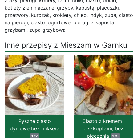
zrazy, pierogi, kotlety, tarta, bułki, ciasto, obiad,
kotlety ziemniaczane, grzyby, kapustą, placuszki,
przetwory, kurczak, krokiety, chleb, indyk, zupa, ciasto
na pierogi, ciasto jogurtowe, pierogi z kapusta i
grzybami, zupa grzybowa
Inne przepisy z Mieszam w Garnku
Pyszne ciasto
Ciasto z kremem i
dyniowe bez miksera
biszkoptami, bez
pieczenia
172
175