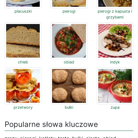
placuszki
pierogi
pierogi z kapusta i
grzybami
chleb
obiad
indyk
przetwory
bułki
zupa
Popularne słowa kluczowe