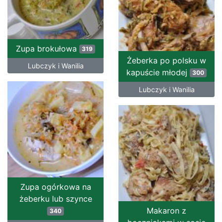
Zupa brokułowa
319
Żeberka po polsku w
Lubczyk i Wanilia
kapuście młodej
300
Lubczyk i Wanilia
Zupa ogórkowa na
żeberku lub szynce
Makaron z
340