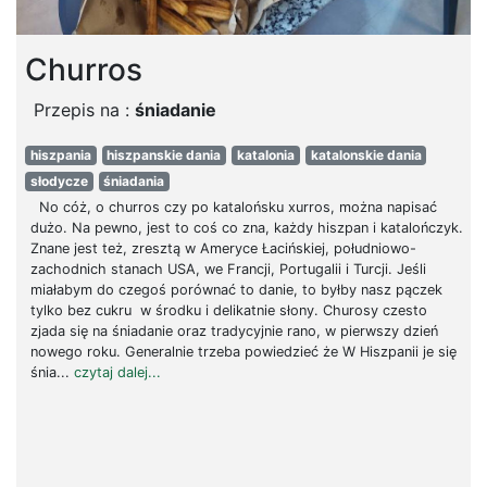
Churros
Przepis na :
śniadanie
hiszpania
hiszpanskie dania
katalonia
katalonskie dania
słodycze
śniadania
No cóż, o churros czy po katalońsku xurros, można napisać
dużo. Na pewno, jest to coś co zna, każdy hiszpan i katalończyk.
Znane jest też, zresztą w Ameryce Łacińskiej, południowo-
zachodnich stanach USA, we Francji, Portugalii i Turcji. Jeśli
miałabym do czegoś porównać to danie, to byłby nasz pączek
tylko bez cukru w środku i delikatnie słony. Churosy czesto
zjada się na śniadanie oraz tradycyjnie rano, w pierwszy dzień
nowego roku. Generalnie trzeba powiedzieć że W Hiszpanii je się
śnia...
czytaj dalej...