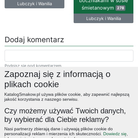
boczniakami w sosie
Lubczyk i Wanilia
śmietanowym
278
Lubczyk i Wanilia
Dodaj komentarz
Podpisz się pod komentarzem.
Zapoznaj się z informacją o
plikach cookie
KatalogSmakow.pl używa plików cookie, aby zapewnić najlepszą
jakość korzystania z naszego serwisu.
Czy możemy używać Twoich danych,
by wybierać dla Ciebie reklamy?
obiad
ciasta
przepisy
desery
zupy
deser
śniadanie
Nasi partnerzy zbierają dane i używają plików cookie do
salatki
boże narodzenie
warzywa
wielkanoc
przekaski
personalizacji reklam i mierzenia ich skuteczności.
Dowiedz się
,