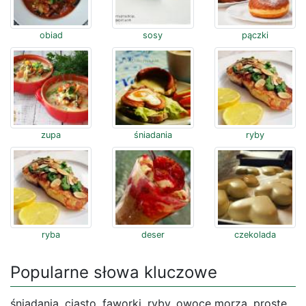
obiad
sosy
pączki
zupa
śniadania
ryby
ryba
deser
czekolada
Popularne słowa kluczowe
śniadania, ciasto, faworki, ryby, owoce morza, proste