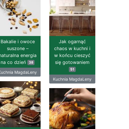
Bakalie i owoce
Jak ogarnąć
suszone –
chaos w kuchni i
naturalna energia
w końcu cieszyć
na co dzień
się gotowaniem
38
51
Kuchnia MagdaLeny
Kuchnia MagdaLeny