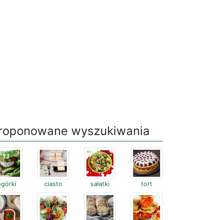
roponowane wyszukiwania
ogórki
ciasto
sałatki
tort