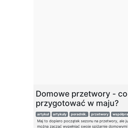
Domowe przetwory - co
przygotować w maju?
artykuł
artykuły
poradnik.
przetwory
współpr
Maj to dopiero początek sezonu na przetwory, ale ju
można zacząć wypełniać swoje spiżarnie domowymi