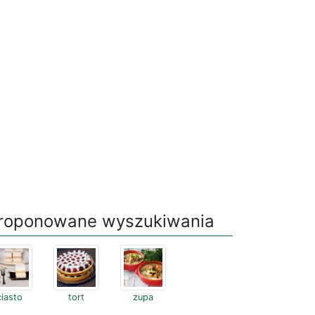
roponowane wyszukiwania
ciasto
tort
zupa