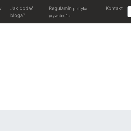
w
Jak dodać
Regulamin
Kontakt
polityka
bloga?
prywatności