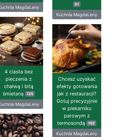
51
Kuchnia MagdaLeny
Kuchnia MagdaLeny
4 ciasta bez
pieczenia z
Chcesz uzyskać
chałwą i bitą
efekty gotowania
śmietaną
jak z restauracji?
125
Gotuj precyzyjnie
Kuchnia MagdaLeny
w piekarniku
parowym z
termosondą
102
Kuchnia MagdaLeny