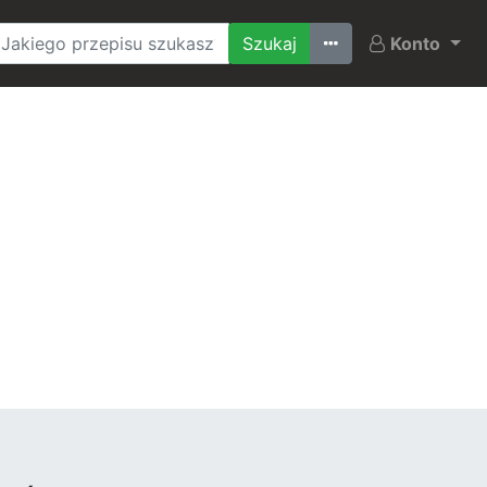
Ostatnio szukane
Konto