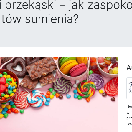
 przekąski – jak zaspok
utów sumienia?
A
Uw
w m
prz
two