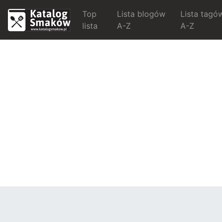
Top
Lista blogów
Lista tagó
lista
A-Z
A-Z