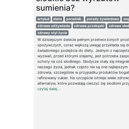
sumienia?
artykuł
dieta
poradnik.
porady żywieniowe
ws
zdrowe odżywianie
zdrowe przekąski
zdrowe słod
zdrowy styl życia
W dzisiejszym świecie pełnym przetworzonych pro
spożywczych, coraz większą uwagę przykłada się do
świadomego podejścia do diety. Jednym z najczęst
wyzwań, przed którymi stajemy, jest potrzeba zasp
ochoty na coś słodkiego. Słodycze stały się integral
naszego życia, jednak często nie są one najlepszy
zdrowia, szczególnie w przypadku produktów boga
rafinowany cukier. Na szczęście istnieje wiele zdro
alternatyw, które pozwalają cieszyć się słodkimi prz
czytaj dalej...