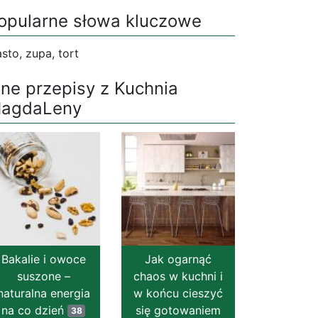
opularne słowa kluczowe
asto, zupa, tort
nne przepisy z Kuchnia
agdaLeny
Bakalie i owoce
Jak ogarnąć
suszone –
chaos w kuchni i
naturalna energia
w końcu cieszyć
na co dzień
się gotowaniem
38