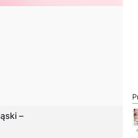
P
ąski –