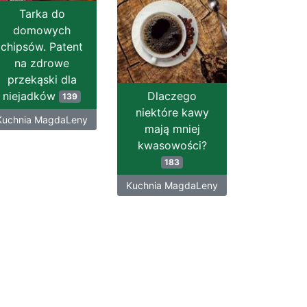
Tarka do
domowych
chipsów. Patent
na zdrowe
przekąski dla
niejadków
Dlaczego
139
niektóre kawy
Kuchnia MagdaLeny
mają mniej
kwasowości?
183
Kuchnia MagdaLeny