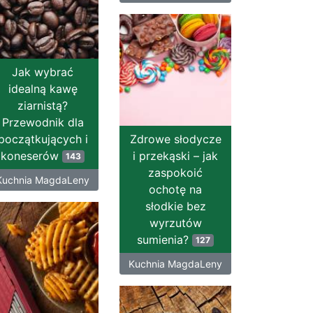
Jak wybrać
idealną kawę
ziarnistą?
Przewodnik dla
początkujących i
Zdrowe słodycze
koneserów
i przekąski – jak
143
zaspokoić
Kuchnia MagdaLeny
ochotę na
słodkie bez
wyrzutów
sumienia?
127
Kuchnia MagdaLeny