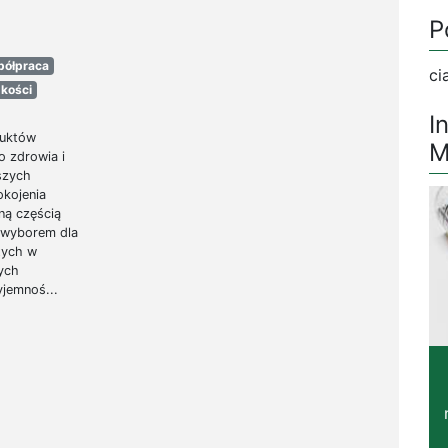
P
półpraca
ci
kości
I
duktów
M
 zdrowia i
szych
okojenia
ną częścią
m wyborem dla
tych w
wych
yjemnoś...