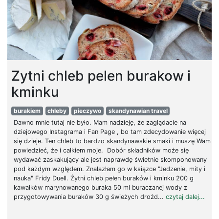
Zytni chleb pelen burakow i
kminku
burakiem
chleby
pieczywo
skandynawian travel
Dawno mnie tutaj nie było. Mam nadzieję, że zaglądacie na
dziejowego Instagrama i Fan Page , bo tam zdecydowanie więcej
się dzieje. Ten chleb to bardzo skandynawskie smaki i muszę Wam
powiedzieć, że i całkiem moje. Dobór składników może się
wydawać zaskakujący ale jest naprawdę świetnie skomponowany
pod każdym względem. Znalazłam go w ksiązce "Jedzenie, mity i
nauka" Fridy Duell. Żytni chleb pełen buraków i kminku 200 g
kawałków marynowanego buraka 50 ml buraczanej wody z
przygotowywania buraków 30 g świeżych drożd...
czytaj dalej...