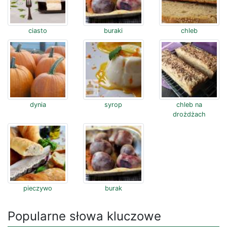
ciasto
buraki
chleb
dynia
syrop
chleb na
drożdżach
pieczywo
burak
Popularne słowa kluczowe