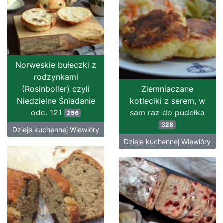
Norweskie bułeczki z
rodzynkami
(Rosinboller) czyli
Ziemniaczane
Niedzielne Śniadanie
kotleciki z serem, w
odc. 121
sam raz do pudełka
256
328
Dzieje kuchennej Wiewióry
Dzieje kuchennej Wiewióry