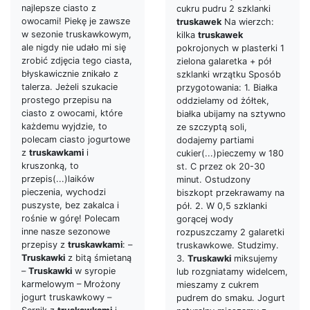
najlepsze ciasto z
cukru pudru 2 szklanki
owocami! Piekę je zawsze
truskawek
Na wierzch:
w sezonie truskawkowym,
kilka
truskawek
ale nigdy nie udało mi się
pokrojonych w plasterki 1
zrobić zdjęcia tego ciasta,
zielona galaretka + pół
błyskawicznie znikało z
szklanki wrzątku Sposób
talerza. Jeżeli szukacie
przygotowania: 1. Białka
prostego przepisu na
oddzielamy od żółtek,
ciasto z owocami, które
białka ubijamy na sztywno
każdemu wyjdzie, to
ze szczyptą soli,
polecam ciasto jogurtowe
dodajemy partiami
z
truskawkami
i
cukier(...)pieczemy w 180
kruszonką, to
st. C przez ok 20-30
przepis(...)laików
minut. Ostudzony
pieczenia, wychodzi
biszkopt przekrawamy na
puszyste, bez zakalca i
pół. 2. W 0,5 szklanki
rośnie w górę! Polecam
gorącej wody
inne nasze sezonowe
rozpuszczamy 2 galaretki
przepisy z
truskawkami
: –
truskawkowe. Studzimy.
Truskawki
z bitą śmietaną
3.
Truskawki
miksujemy
–
Truskawki
w syropie
lub rozgniatamy widelcem,
karmelowym – Mrożony
mieszamy z cukrem
jogurt truskawkowy –
pudrem do smaku. Jogurt