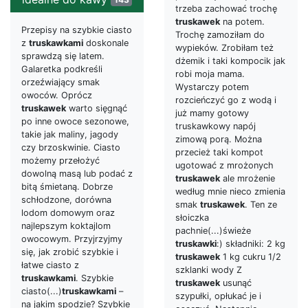
trzeba zachować trochę
truskawek
na potem.
Przepisy na szybkie ciasto
Trochę zamoziłam do
z
truskawkami
doskonale
wypieków. Zrobiłam też
sprawdzą się latem.
dżemik i taki kompocik jak
Galaretka podkreśli
robi moja mama.
orzeźwiający smak
Wystarczy potem
owoców. Oprócz
rozcieńczyć go z wodą i
truskawek
warto sięgnąć
już mamy gotowy
po inne owoce sezonowe,
truskawkowy napój
takie jak maliny, jagody
zimową porą. Można
czy brzoskwinie. Ciasto
przecież taki kompot
możemy przełożyć
ugotować z mrożonych
dowolną masą lub podać z
truskawek
ale mrożenie
bitą śmietaną. Dobrze
według mnie nieco zmienia
schłodzone, dorówna
smak
truskawek
. Ten ze
lodom domowym oraz
słoiczka
najlepszym koktajlom
pachnie(...)świeże
owocowym. Przyjrzyjmy
truskawki
:) składniki: 2 kg
się, jak zrobić szybkie i
truskawek
1 kg cukru 1/2
łatwe ciasto z
szklanki wody Z
truskawkami
. Szybkie
truskawek
usunąć
ciasto(...)
truskawkami
–
szypułki, opłukać je i
na jakim spodzie? Szybkie