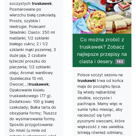
soczystych
truskawek
.
Posmarowane po
wierzchu białą czekoladą.
Proste, szybkie i
niedrogie. Polecam!
Składniki: Ciasto: 250 ml
maślanki; 1/2 szklanki
Co można zrobić z
białego cukru; 2 i 1/2
truskawek? Zobacz
szklanki mąki pszennej; 3
najlepsze przepisy na
duże jaja; 2 czubate
ciasta i desery.
łyżeczki proszku do
162
pieczenia; 1/2 szklanki
oleju; Aromat waniliowy
Polsce szczyt sezonu na
(buteleczka 10 ml).
truskawki
trwa od końca
Owoce(...)
truskawek
;
maja do początku lipca.
Opakowanie kisielu
Są wtedy najbardziej
truskawkowego (77 g).
słodkie, soczyste i
Dodatkowo: 100 g białej
pachnące. Mamy więc w
czekolady; Bułka tarta do
sumie tylko miesiąc, aby
obsypania formy; Tłuszcz
nacieszyć się tymi
do wysmarowania formy.
pysznymi owocami, które
Sposób przygotowania:
większość z nas uwielbia.
Do miski (u mnie od
Istnieją również odmiany,