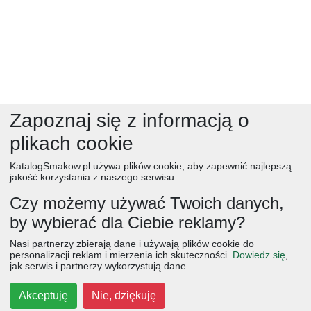
Zapoznaj się z informacją o
plikach cookie
KatalogSmakow.pl używa plików cookie, aby zapewnić najlepszą
jakość korzystania z naszego serwisu.
Czy możemy używać Twoich danych,
by wybierać dla Ciebie reklamy?
obiad
ciasta
przepisy
desery
zupy
deser
śniadanie
salatki
boże narodzenie
warzywa
wielkanoc
przekaski
Nasi partnerzy zbierają dane i używają plików cookie do
dania główne
jajka
wegetariańskie
czekolada
kolacja
personalizacji reklam i mierzenia ich skuteczności.
Dowiedz się
,
jak serwis i partnerzy wykorzystują dane.
na słodko
kurczak
owoce
śniadania
dla dzieci
ciasto
cebula
przetwory
Akceptuję
Nie, dziękuję