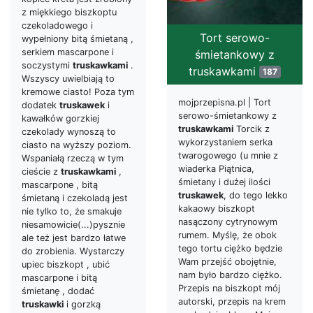
z miękkiego biszkoptu
czekoladowego i
Tort serowo-
wypełniony bitą śmietaną ,
serkiem mascarpone i
śmietankowy z
soczystymi
truskawkami
.
truskawkami
187
Wszyscy uwielbiają to
kremowe ciasto! Poza tym
mojprzepisna.pl | Tort
dodatek
truskawek
i
serowo-śmietankowy z
kawałków gorzkiej
truskawkami
Torcik z
czekolady wynoszą to
wykorzystaniem serka
ciasto na wyższy poziom.
twarogowego (u mnie z
Wspaniałą rzeczą w tym
wiaderka Piątnica,
cieście z
truskawkami
,
śmietany i dużej ilości
mascarpone , bitą
truskawek
, do tego lekko
śmietaną i czekoladą jest
kakaowy biszkopt
nie tylko to, że smakuje
nasączony cytrynowym
niesamowicie(...)pysznie
rumem. Myślę, że obok
ale też jest bardzo łatwe
tego tortu ciężko będzie
do zrobienia. Wystarczy
Wam przejść obojętnie,
upiec biszkopt , ubić
nam było bardzo ciężko.
mascarpone i bitą
Przepis na biszkopt mój
śmietanę , dodać
autorski, przepis na krem
truskawki
i gorzką