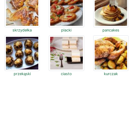
skrzydełka
placki
pancakes
przekąski
ciasto
kurczak