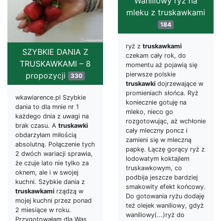
Waniliowy ryż na
mleku z truskawkami
184
ryż z
truskawkami
SZYBKIE DANIA Z
czekam cały rok, do
TRUSKAWKAMI – 8
momentu aż pojawią się
pierwsze polskie
propozycji
330
truskawki
dojrzewające w
promieniach słońca. Ryż
wkawiarence.pl Szybkie
koniecznie gotuję na
dania to dla mnie nr 1
mleko, nieco go
każdego dnia z uwagi na
rozgotowując, aż wchłonie
brak czasu. A
truskawki
cały mleczny poncz i
obdarzyłam miłością
zamieni się w mleczną
absolutną. Połączenie tych
papkę. Łączę gorący ryż z
2 dwóch wariacji sprawia,
lodowatym koktajlem
że czuje lato nie tylko za
truskawkowym, co
oknem, ale i w swojej
podbija jeszcze bardziej
kuchni. Szybkie dania z
smakowity efekt końcowy.
truskawkami
rządzą w
Do gotowania ryżu dodaję
mojej kuchni przez ponad
też olejek waniliowy, gdyż
2 miesiące w roku.
waniliowy(...)ryż do
Przygotowałam dla Was