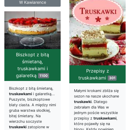
W Kawiarence
Biszkopt z bitą
śmietaną,
truskawkami i
Przepisy z
galaretką
1100
truskawkami
301
Biszkopt z bitą śmietaną,
Małymi krokami zbliża się
truskawkami
i galaretką...
sezon na nasze ukochane
Puszyste, biszkoptowe
truskawki
. Dlatego
blaty ciasta. A między nimi
zebrałam dla Was w
gruba warstwa słodkiej,
jednym poście wszystkie
bitej śmietany. Na
przepisy z
truskawkami
,
wierzchu soczyste
które pojawiły się na
truskawki
zatopione w
blogu. Każdy powinien