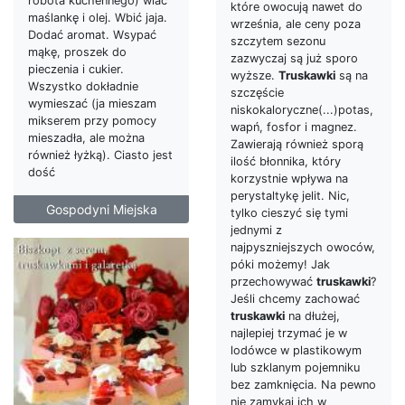
robota kuchennego) wlać
które owocują nawet do
maślankę i olej. Wbić jaja.
września, ale ceny poza
Dodać aromat. Wsypać
szczytem sezonu
mąkę, proszek do
zazwyczaj są już sporo
pieczenia i cukier.
wyższe.
Truskawki
są na
Wszystko dokładnie
szczęście
wymieszać (ja mieszam
niskokaloryczne(...)potas,
mikserem przy pomocy
wapń, fosfor i magnez.
mieszadła, ale można
Zawierają również sporą
również łyżką). Ciasto jest
ilość błonnika, który
dość
korzystnie wpływa na
perystaltykę jelit. Nic,
Gospodyni Miejska
tylko cieszyć się tymi
jednymi z
najpyszniejszych owoców,
póki możemy! Jak
przechowywać
truskawki
?
Jeśli chcemy zachować
truskawki
na dłużej,
najlepiej trzymać je w
lodówce w plastikowym
lub szklanym pojemniku
bez zamknięcia. Na pewno
nie zamykaj ich w