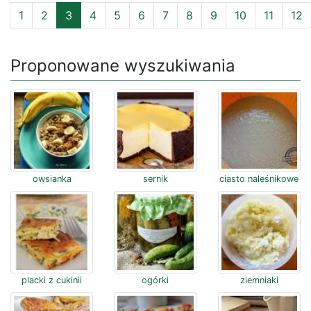
1
2
3
4
5
6
7
8
9
10
11
12
Proponowane wyszukiwania
owsianka
sernik
ciasto naleśnikowe
placki z cukinii
ogórki
ziemniaki