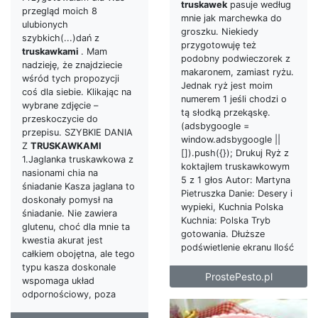
truskawek
pasuje według
przegląd moich 8
mnie jak marchewka do
ulubionych
groszku. Niekiedy
szybkich(...)dań z
przygotowuję też
truskawkami
. Mam
podobny podwieczorek z
nadzieję, że znajdziecie
makaronem, zamiast ryżu.
wśród tych propozycji
Jednak ryż jest moim
coś dla siebie. Klikając na
numerem 1 jeśli chodzi o
wybrane zdjęcie –
tą słodką przekąskę.
przeskoczycie do
(adsbygoogle =
przepisu. SZYBKIE DANIA
window.adsbygoogle ||
Z
TRUSKAWKAMI
[]).push({}); Drukuj Ryż z
1.Jaglanka truskawkowa z
koktajlem truskawkowym
nasionami chia na
5 z 1 głos Autor: Martyna
śniadanie Kasza jaglana to
Pietruszka Danie: Desery i
doskonały pomysł na
wypieki, Kuchnia Polska
śniadanie. Nie zawiera
Kuchnia: Polska Tryb
glutenu, choć dla mnie ta
gotowania. Dłuższe
kwestia akurat jest
podświetlenie ekranu Ilość
całkiem obojętna, ale tego
typu kasza doskonale
ProstePesto.pl
wspomaga układ
odpornościowy, poza