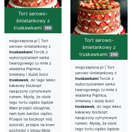
Tort serowo-
śmietankowy z
truskawkami
169
Tort serowo-
mojprzepisna.pl | Tort
serowo-śmietankowy z
śmietankowy z
truskawkami
Torcik z
truskawkami
256
wykorzystaniem serka
twarogowego (u mnie z
mojprzepisna.pl | Tort
wiaderka Piątnica,
serowo-śmietankowy z
śmietany i dużej ilości
truskawkami
Torcik z
truskawek
, do tego lekko
wykorzystaniem serka
kakaowy biszkopt
twarogowego (u mnie z
nasączony cytrynowym
wiaderka Piątnica,
rumem. Myślę, że obok
śmietany i dużej ilości
tego tortu ciężko będzie
truskawek
, do tego lekko
Wam przejść obojętnie,
kakaowy biszkopt
nam było bardzo ciężko.
nasączony cytrynowym
Przepis na biszkopt mój
rumem. Myślę, że obok
autorski, przepis na krem
tego tortu ciężko będzie
pochodzi z blogu Moje