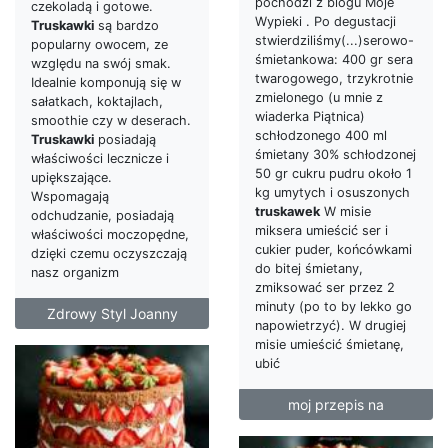
pochodzi z blogu Moje
czekoladą i gotowe.
Wypieki . Po degustacji
Truskawki
są bardzo
stwierdziliśmy(...)serowo-
popularny owocem, ze
śmietankowa: 400 gr sera
względu na swój smak.
twarogowego, trzykrotnie
Idealnie komponują się w
zmielonego (u mnie z
sałatkach, koktajlach,
wiaderka Piątnica)
smoothie czy w deserach.
schłodzonego 400 ml
Truskawki
posiadają
śmietany 30% schłodzonej
właściwości lecznicze i
50 gr cukru pudru około 1
upiększające.
kg umytych i osuszonych
Wspomagają
truskawek
W misie
odchudzanie, posiadają
miksera umieścić ser i
właściwości moczopędne,
cukier puder, końcówkami
dzięki czemu oczyszczają
do bitej śmietany,
nasz organizm
zmiksować ser przez 2
minuty (po to by lekko go
Zdrowy Styl Joanny
napowietrzyć). W drugiej
misie umieścić śmietanę,
ubić
moj przepis na