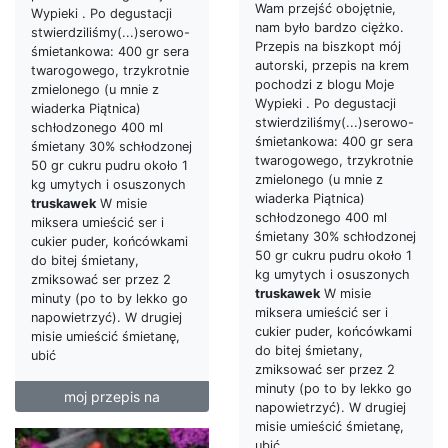
Wam przejść obojętnie,
Wypieki . Po degustacji
nam było bardzo ciężko.
stwierdziliśmy(...)serowo-
Przepis na biszkopt mój
śmietankowa: 400 gr sera
autorski, przepis na krem
twarogowego, trzykrotnie
pochodzi z blogu Moje
zmielonego (u mnie z
Wypieki . Po degustacji
wiaderka Piątnica)
stwierdziliśmy(...)serowo-
schłodzonego 400 ml
śmietankowa: 400 gr sera
śmietany 30% schłodzonej
twarogowego, trzykrotnie
50 gr cukru pudru około 1
zmielonego (u mnie z
kg umytych i osuszonych
wiaderka Piątnica)
truskawek
W misie
schłodzonego 400 ml
miksera umieścić ser i
śmietany 30% schłodzonej
cukier puder, końcówkami
50 gr cukru pudru około 1
do bitej śmietany,
kg umytych i osuszonych
zmiksować ser przez 2
truskawek
W misie
minuty (po to by lekko go
miksera umieścić ser i
napowietrzyć). W drugiej
cukier puder, końcówkami
misie umieścić śmietanę,
do bitej śmietany,
ubić
zmiksować ser przez 2
minuty (po to by lekko go
moj przepis na
napowietrzyć). W drugiej
misie umieścić śmietanę,
ubić