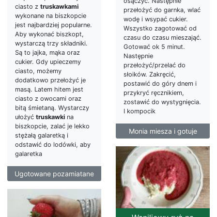
osączyć. Następnie
ciasto z
truskawkami
przełożyć do garnka, wlać
wykonane na biszkopcie
wodę i wsypać cukier.
jest najbardziej popularne.
Wszystko zagotować od
Aby wykonać biszkopt,
czasu do czasu mieszająć.
wystarczą trzy składniki.
Gotować ok 5 minut.
Są to jajka, mąka oraz
Następnie
cukier. Gdy upieczemy
przełożyć/przelać do
ciasto, możemy
słoików. Zakręcić,
dodatkowo przełożyć je
postawić do góry dnem i
masą. Latem hitem jest
przykryć ręcznikiem,
ciasto z owocami oraz
zostawić do wystygnięcia.
bitą śmietaną. Wystarczy
I kompocik
ułożyć
truskawki
na
biszkopcie, zalać je lekko
Monia miesza i gotuje
stężałą galaretką i
odstawić do lodówki, aby
galaretka
Ugotowane pozamiatane