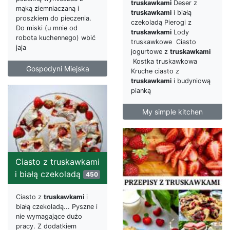
truskawkami
Deser z
mąką ziemniaczaną i
truskawkami
i białą
proszkiem do pieczenia.
czekoladą Pierogi z
Do miski (u mnie od
truskawkami
Lody
robota kuchennego) wbić
truskawkowe Ciasto
jaja
jogurtowe z
truskawkami
Kostka truskawkowa
Gospodyni Miejska
Kruche ciasto z
truskawkami
i budyniową
pianką
My simple kitchen
Ciasto z truskawkami
i białą czekoladą
450
Ciasto z
truskawkami
i
białą czekoladą... Pyszne i
nie wymagające dużo
pracy. Z dodatkiem