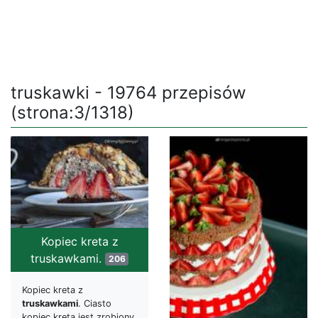
truskawki - 19764 przepisów
(strona:3/1318)
Kopiec kreta z
truskawkami.
206
Kopiec kreta z
truskawkami
. Ciasto
kopiec kreta jest zrobiony