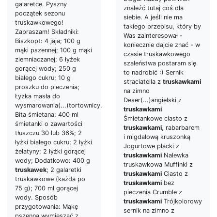
galaretce. Pyszny
znaleźć tutaj coś dla
początek sezonu
siebie. A jeśli nie ma
truskawkowego!
takiego przepisu, który by
Zapraszam! Składniki:
Was zainteresował -
Biszkopt: 4 jaja; 100 g
koniecznie dajcie znać - w
mąki pszennej; 100 g mąki
czasie truskawkowego
ziemniaczanej; 6 łyżek
szaleństwa postaram się
gorącej wody; 250 g
to nadrobić :) Sernik
białego cukru; 10 g
straciatella z
truskawkami
proszku do pieczenia;
na zimno
Łyżka masła do
Deser(...)angielski z
wysmarowania(...)tortownicy.
truskawkami
Bita śmietana: 400 ml
Śmietankowe ciasto z
śmietanki o zawartości
truskawkami
, rabarbarem
tłuszczu 30 lub 36%; 2
i migdałową kruszonką
łyżki białego cukru; 2 łyżki
Jogurtowe placki z
żelatyny; 2 łyżki gorącej
truskawkami
Nalewka
wody; Dodatkowo: 400 g
truskawkowa Muffinki z
truskawek
; 2 galaretki
truskawkami
Ciasto z
truskawkowe (każda po
truskawkami
bez
75 g); 700 ml gorącej
pieczenia Crumble z
wody. Sposób
truskawkami
Trójkolorowy
przygotowania: Mąkę
sernik na zimno z
pszenną wymieszać z