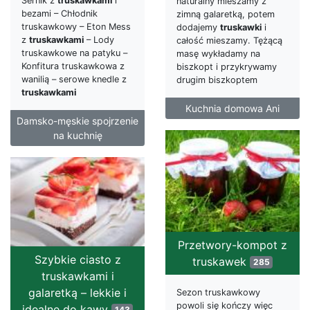
Sernik z
truskawkami
i
naturalny mieszamy z
bezami – Chłodnik
zimną galaretką, potem
truskawkowy – Eton Mess
dodajemy
truskawki
i
z
truskawkami
– Lody
całość mieszamy. Tężącą
truskawkowe na patyku –
masę wykładamy na
Konfitura truskawkowa z
biszkopt i przykrywamy
wanilią – serowe knedle z
drugim biszkoptem
truskawkami
Kuchnia domowa Ani
Damsko-męskie spojrzenie
na kuchnię
Przetwory-kompot z
Szybkie ciasto z
truskawek
285
truskawkami i
galaretką – lekkie i
Sezon truskawkowy
powoli się kończy więc
idealne do kawy
143