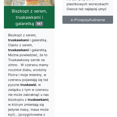
plastikowych woreczkach!
Owoce też najlepiej umyć
Biszkopt z serem,
truskawkami i
e-PrzepisyKulinarne
galaretką
187
Biszkopt z serem,
truskawkami
i galaretką .
Ciasto z serem,
truskawkami
i galaretką.
Można powiedzieć, że to
Truskawkowy sernik na
zimno . W czerwcu mamy
rocznice ślubu, urodziny
Piotra i moje imieniny, w
czerwcu pojawiają się też
pyszne
truskawki
, w
związku z tym w czerwcu
nie może zabraknąć u nas
biszkoptu z
truskawkami
,
w którym zmieniają się
jedynie masy, masa może
być(...)przygotowana z