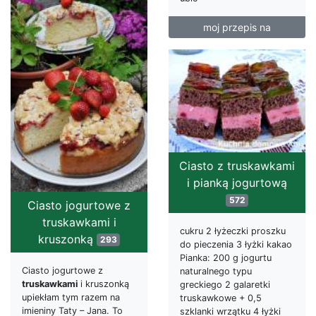
moj przepis na
Ciasto z truskawkami
i pianką jogurtową
572
Ciasto jogurtowe z
truskawkami i
cukru 2 łyżeczki proszku
kruszonką
293
do pieczenia 3 łyżki kakao
Pianka: 200 g jogurtu
Ciasto jogurtowe z
naturalnego typu
truskawkami
i kruszonką
greckiego 2 galaretki
upiekłam tym razem na
truskawkowe + 0,5
imieniny Taty – Jana. To
szklanki wrzątku 4 łyżki