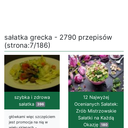
sałatka grecka - 2790 przepisów
(strona:7/186)
szybka i zdrowa
12 Najwyżej
sałatka
Ocenianych Sałatek:
396
Zrób Mistrzowskie
główkami więc szczęściem
Sałatki na Każdą
jest promocja na nią w
Okazję
180
wielu sklepach -