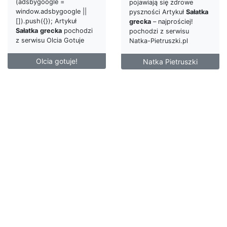
(adsbygoogle =
pojawiają się zdrowe
window.adsbygoogle ||
pyszności Artykuł
Sałatka
[]).push({}); Artykuł
grecka
– najprościej!
Sałatka
grecka
pochodzi
pochodzi z serwisu
z serwisu Olcia Gotuje
Natka-Pietruszki.pl
Olcia gotuje!
Natka Pietruszki