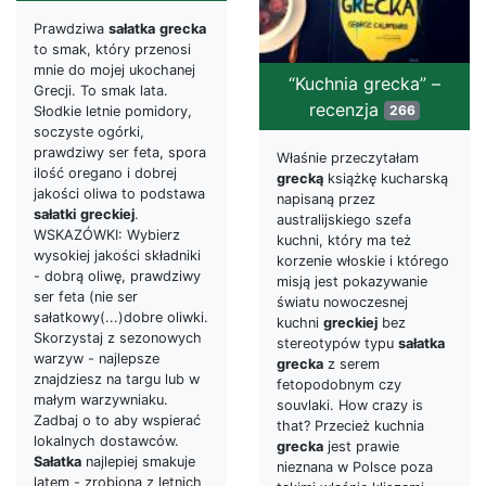
Prawdziwa
sałatka
grecka
to smak, który przenosi
mnie do mojej ukochanej
“Kuchnia grecka” –
Grecji. To smak lata.
recenzja
266
Słodkie letnie pomidory,
soczyste ogórki,
prawdziwy ser feta, spora
Właśnie przeczytałam
ilość oregano i dobrej
grecką
książkę kucharską
jakości oliwa to podstawa
napisaną przez
sałatki
greckiej
.
australijskiego szefa
WSKAZÓWKI: Wybierz
kuchni, który ma też
wysokiej jakości składniki
korzenie włoskie i którego
- dobrą oliwę, prawdziwy
misją jest pokazywanie
ser feta (nie ser
światu nowoczesnej
sałatkowy(...)dobre oliwki.
kuchni
greckiej
bez
Skorzystaj z sezonowych
stereotypów typu
sałatka
warzyw - najlepsze
grecka
z serem
znajdziesz na targu lub w
fetopodobnym czy
małym warzywniaku.
souvlaki. How crazy is
Zadbaj o to aby wspierać
that? Przecież kuchnia
lokalnych dostawców.
grecka
jest prawie
Sałatka
najlepiej smakuje
nieznana w Polsce poza
latem - zrobiona z letnich