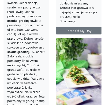
świecie. Jedni dodają
dokładnie mieszamy.
sałatę, inni paprykę czy
Sałatka
jest gotowa :) Mi
rzodkiewkę. Jednak
najlepiej smakuje zaraz po
podstawowy przepis na
przyrządzeniu.
sałatkę
grecką
zawiera:
Smacznego
pomidory, ogórki, czarne
oliwki, fetę, czerwoną
Taste Of My Day
cebulę, oliwę z oliwek i
przyprawy. Dobrej jakości
składniki to podstawa
sukcesu w przygotowaniu
sałatki
greckiej
. Składniki:
2 dojrzałe, słodkie
pomidory (ja używam
malinowych), 2 ogórki
gruntowe(...)pokroić w
grubsze półplasterki,
cebulę w piórka. Warzywa
umieścić w salaterce,
popieprzyć, lekko
wymieszać. Na wierzchu
ułożyć oliwki oraz ser feta
pokrojony w grubą kostkę