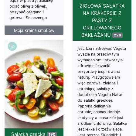
bądź w plastry.
Sałatkę
ZIOŁOWA SAŁATKA
polać oliwą z oliwek,
posypać oregano i
NA KRAKERSIE Z
gotowe. Smacznego
PASTY Z
GRILLOWANEGO
Moja kraina smaków
BAKŁAŻANU
228
jeść lżej i zdrowiej. Vegeta
wyszła na przeciw tym
wymaganiom i stworzyła
zdrowe mieszanki
przyprawy inspirowane
naturą. Przygotowałam
więc zdrową, zieloną i
chrupiącą
sałatkę
z
dodatkiem Vegeta Natur
do
sałatki
greckiej
.
Papryka delikatnie
chrupie, ananas dodaje
słodyczy a masa ziół jest
źródłem chlorofilu.
Sałatka
jest lekka i orzeźwiająca.
Sałatka grecka
190
Jest pyszna Składniki: 1