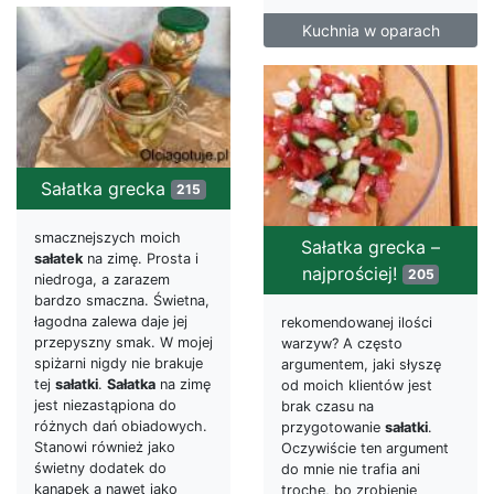
Kuchnia w oparach
Sałatka grecka
215
smacznejszych moich
Sałatka grecka –
sałatek
na zimę. Prosta i
najprościej!
205
niedroga, a zarazem
bardzo smaczna. Świetna,
łagodna zalewa daje jej
rekomendowanej ilości
przepyszny smak. W mojej
warzyw? A często
spiżarni nigdy nie brakuje
argumentem, jaki słyszę
tej
sałatki
.
Sałatka
na zimę
od moich klientów jest
jest niezastąpiona do
brak czasu na
różnych dań obiadowych.
przygotowanie
sałatki
.
Stanowi również jako
Oczywiście ten argument
świetny dodatek do
do mnie nie trafia ani
kanapek a nawet jako
trochę, bo zrobienie