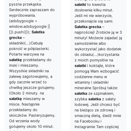
pyszna przekąska.
sałatki
to kwestia
Serdecznie zapraszam do
dosłownie kilku minut.
wypróbowania.
Jeśli mi nie wierzycie,
(adsbygoogle =
przekonajcie się sami.
window.adsbygoogle ||
Sałatka
grecka
–
[]).push({});
Sałatka
najprościej! Zrobicie ją w 3
grecka
–
minuty! Możecie zajadać ją
składniki(...)Cebulę
samodzielnie albo
pokroić w półplasterki.
wykorzystać jako dodatek
Potarte warzywa na
do obiadu(...)korzystania
sałatkę
przekładamy do
z moich pomysłów na
mski i mieszamy.
sałatki
i koktajle, które
Wszystkie składniki na
pomogą Wam wzbogacić
zalewę zagotowujemy, a
codzienne menu w
gdy zacznie wrzeć to
witaminy i składniki
chwilkę jeszcze gotujemy.
mineralne Spróbuj także:
(Około 2 minuty. na
sałatka
ze szpinakiem,
sałatkę
mieszamy w
szybka
sałatka
z sałaty
misce. Następnie
lodowej. Jeśli chcesz być
przekładamy do
na bieżąco ze zdrową i
słoiczków. Pasteryzujemy.
smaczną dietą, śledź mnie
Od wrzenia wody
na Facebooku i
gotujemy około 10 minut.
Instagramie Tam częściej