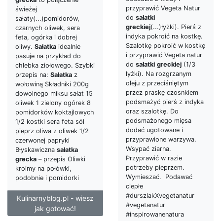
przyprawić Vegeta Natur
świeżej
do
sałatki
sałaty(...)pomidorów,
greckiej
(...)łyżki). Pierś z
czarnych oliwek, sera
indyka pokroić na kostkę.
feta, ogórka i dobrej
Szalotkę pokroić w kostkę
oliwy.
Sałatka
idealnie
i przyprawić Vegeta natur
pasuje na przykład do
do
sałatki
greckiej
(1/3
chlebka ziołowego. Szybki
łyżki). Na rozgrzanym
przepis na:
Sałatka
z
oleju z przeciśniętym
wołowiną Składniki 200g
przez praskę czosnkiem
dowolnego miksu sałat 15
podsmażyć pierś z indyka
oliwek 1 zielony ogórek 8
oraz szalotkę. Do
pomidorków koktajlowych
podsmażonego mięsa
1/2 kostki sera feta sól
dodać ugotowane i
pieprz oliwa z oliwek 1/2
przyprawione warzywa.
czerwonej papryki
Wsypać ziarna.
Błyskawiczna
sałatka
Przyprawić w razie
grecka
– przepis Oliwki
potrzeby pieprzem.
kroimy na połówki,
Wymieszać. Podawać
podobnie i pomidorki
ciepłe
#durszlakXvegetanatur
Kulinarnyblog.pl - wiesz
#vegetanatur
jak gotować!
#inspirowanenatura