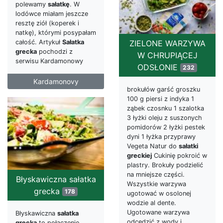
polewamy
sałatkę
. W
lodówce miałam jeszcze
resztę ziół (koperek i
natkę), którymi posypałam
całość. Artykuł
Sałatka
ZIELONE WARZYWA
grecka
pochodzi z
W CHRUPIĄCEJ
serwisu Kardamonowy
ODSŁONIE
232
Kardamonovy
brokułów garść groszku
100 g piersi z indyka 1
ząbek czosnku 1 szalotka
3 łyżki oleju z suszonych
pomidorów 2 łyżki pestek
dyni 1 łyżka przyprawy
Vegeta Natur do
sałatki
greckiej
Cukinię pokroić w
plastry. Brokuły podzielić
na mniejsze części.
Błyskawiczna sałatka
Wszystkie warzywa
grecka
178
ugotować w osolonej
wodzie al dente.
Ugotowane warzywa
Błyskawiczna
sałatka
odcedzić z wody i
grecka
to połączenie