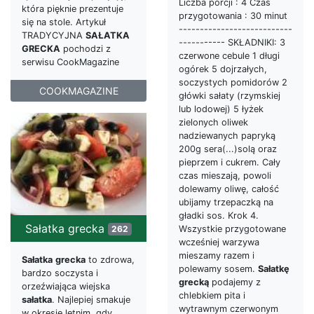
Liczba porcji : 4 Czas
która pięknie prezentuje
przygotowania : 30 minut
się na stole. Artykuł
---------------------------
TRADYCYJNA
SAŁATKA
----------- SKŁADNIKI: 3
GRECKA
pochodzi z
czerwone cebule 1 długi
serwisu CookMagazine
ogórek 5 dojrzałych,
soczystych pomidorów 2
COOKMAGAZINE
główki sałaty (rzymskiej
lub lodowej) 5 łyżek
zielonych oliwek
nadziewanych papryką
200g sera(...)solą oraz
pieprzem i cukrem. Cały
czas mieszają, powoli
dolewamy oliwę, całość
ubijamy trzepaczką na
gładki sos. Krok 4.
Sałatka grecka
Wszystkie przygotowane
262
wcześniej warzywa
mieszamy razem i
Sałatka
grecka
to zdrowa,
polewamy sosem.
Sałatkę
bardzo soczysta i
grecką
podajemy z
orzeźwiająca wiejska
chlebkiem pita i
sałatka
. Najlepiej smakuje
wytrawnym czerwonym
w okresie letnim, gdy