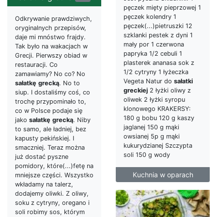
pęczek mięty pieprzowej 1
pęczek kolendry 1
Odkrywanie prawdziwych,
pęczek(...)pietruszki 12
oryginalnych przepisów,
szklanki pestek z dyni 1
daje mi mnóstwo frajdy.
mały por 1 czerwona
Tak było na wakacjach w
papryka 1/2 cebuli 1
Grecji. Pierwszy obiad w
plasterek ananasa sok z
restauracji. Co
1/2 cytryny 1 łyżeczka
zamawiamy? No co? No
Vegeta Natur do
sałatki
sałatkę
grecką
. No to
greckiej
2 łyżki oliwy z
siup. I dostaliśmy coś, co
oliwek 2 łyżki syropu
trochę przypominało to,
klonowego KRAKERSY:
co w Polsce podaje się
180 g bobu 120 g kaszy
jako
sałatkę
grecką
. Niby
jaglanej 150 g mąki
to samo, ale ładniej, bez
owsianej 5p g mąki
kapusty pekińskiej. I
kukurydzianej Szczypta
smaczniej. Teraz można
soli 150 g wody
już dostać pyszne
pomidory, które(...)fetę na
Kuchnia w oparach
mniejsze części. Wszystko
wkładamy na talerz,
dodajemy oliwki. Z oliwy,
soku z cytryny, oregano i
soli robimy sos, którym