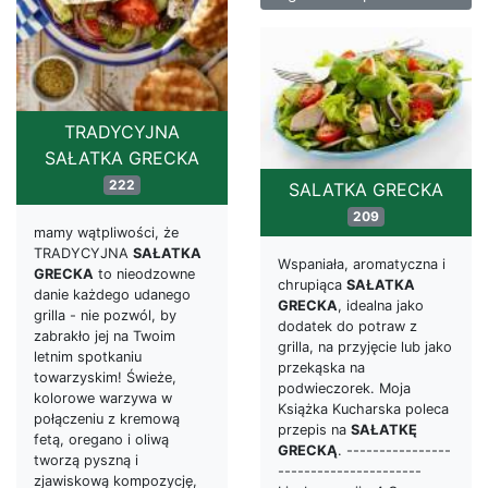
TRADYCYJNA
SAŁATKA GRECKA
222
SALATKA GRECKA
209
mamy wątpliwości, że
TRADYCYJNA
SAŁATKA
Wspaniała, aromatyczna i
GRECKA
to nieodzowne
chrupiąca
SAŁATKA
danie każdego udanego
GRECKA
, idealna jako
grilla - nie pozwól, by
dodatek do potraw z
zabrakło jej na Twoim
grilla, na przyjęcie lub jako
letnim spotkaniu
przekąska na
towarzyskim! Świeże,
podwieczorek. Moja
kolorowe warzywa w
Książka Kucharska poleca
połączeniu z kremową
przepis na
SAŁATKĘ
fetą, oregano i oliwą
GRECKĄ
. ----------------
tworzą pyszną i
----------------------
zjawiskową kompozycję,