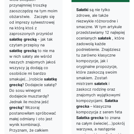
przynajmniej troszkę
Sałatki
są nie tylko
zaoszczędzę na tym moim
zdrowe, ale także
obżarstwie. Zaczęło się
niezwykle różnorodne i
od imprezy sylwestrowej
smaczne. W tym artykule
na którą ktoś z
przedstawiamy 12 najlepiej
zaproszonych przyniósł
ocenianych
sałatek
, które
sałatkę
grecką
- jak tak
zadowolą każde
czytam przepisy na
podniebienie. Znajdziesz
sałatkę
grecką
to nie ma
tu zarówno klasyczne
w nich sałaty ale wśród
kompozycje, jak i
naszych znajomych jakoś
oryginalne propozycje,
wszyscy ją dodają co
które zaskoczą swoim
osobiście mi bardzo
smakiem. Zostań
smakuje(...)robicie
sałatkę
mistrzem
sałatek
i
grecką
? Dodajecie sałatę?
zaskocz rodzinę oraz
Do sosu winegret
znajomych wyjątkowymi
dodajecie musztardę?
kompozycjami.
Sałatka
Jednak ile można jeść
grecka
– klasyczna
grecką
? Wczoraj
kompozycja z serem feta
postanowiłam spróbować
Sałatka
grecka
to znana
małej odmiany i oto jest
na całym świecie(...)pokrój
wynik kombinacji.
warzywa, a następnie
Przyznam, że całkiem