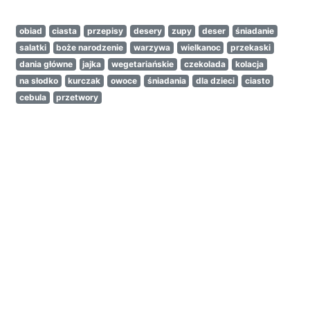
obiad
ciasta
przepisy
desery
zupy
deser
śniadanie
salatki
boże narodzenie
warzywa
wielkanoc
przekaski
dania główne
jajka
wegetariańskie
czekolada
kolacja
na słodko
kurczak
owoce
śniadania
dla dzieci
ciasto
cebula
przetwory