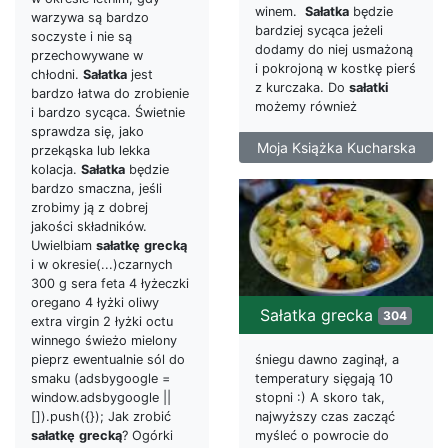
winem.
Sałatka
będzie
warzywa są bardzo
bardziej sycąca jeżeli
soczyste i nie są
dodamy do niej usmażoną
przechowywane w
i pokrojoną w kostkę pierś
chłodni.
Sałatka
jest
z kurczaka. Do
sałatki
bardzo łatwa do zrobienie
możemy również
i bardzo sycąca. Świetnie
sprawdza się, jako
Moja Książka Kucharska
przekąska lub lekka
kolacja.
Sałatka
będzie
bardzo smaczna, jeśli
zrobimy ją z dobrej
jakości składników.
Uwielbiam
sałatkę
grecką
i w okresie(...)czarnych
300 g sera feta 4 łyżeczki
oregano 4 łyżki oliwy
Sałatka grecka
304
extra virgin 2 łyżki octu
winnego świeżo mielony
pieprz ewentualnie sól do
śniegu dawno zaginął, a
smaku (adsbygoogle =
temperatury sięgają 10
window.adsbygoogle ||
stopni :) A skoro tak,
[]).push({}); Jak zrobić
najwyższy czas zacząć
sałatkę
grecką
? Ogórki
myśleć o powrocie do