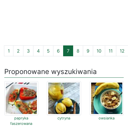
1
2
3
4
5
6
7
8
9
10
11
12
Proponowane wyszukiwania
papryka
cytryna
owsianka
faszerowana