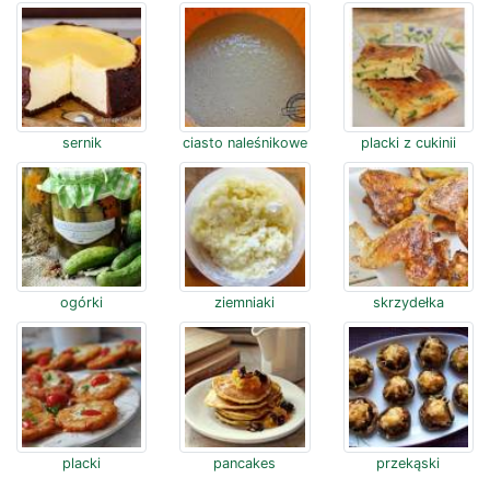
sernik
ciasto naleśnikowe
placki z cukinii
ogórki
ziemniaki
skrzydełka
placki
pancakes
przekąski