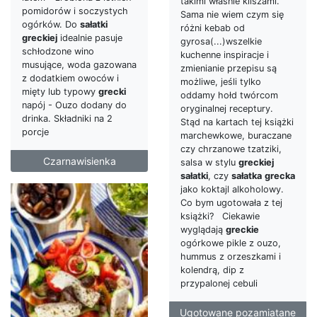
takimi właśnie kliszami.
pomidorów i soczystych
Sama nie wiem czym się
ogórków. Do
sałatki
różni kebab od
greckiej
idealnie pasuje
gyrosa(...)wszelkie
schłodzone wino
kuchenne inspiracje i
musujące, woda gazowana
zmienianie przepisu są
z dodatkiem owoców i
możliwe, jeśli tylko
mięty lub typowy
grecki
oddamy hołd twórcom
napój - Ouzo dodany do
oryginalnej receptury.
drinka. Składniki na 2
Stąd na kartach tej książki
porcje
marchewkowe, buraczane
czy chrzanowe tzatziki,
Czarnawisienka
salsa w stylu
greckiej
sałatki
, czy
sałatka
grecka
jako koktajl alkoholowy.
Co bym ugotowała z tej
książki? Ciekawie
wyglądają
greckie
ogórkowe pikle z ouzo,
hummus z orzeszkami i
kolendrą, dip z
przypalonej cebuli
Ugotowane pozamiatane