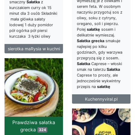
wymieszaj je z oliwkami i
smaczny
Sałatka
z
serem feta. W osobnym
kurczakiem curry ok 15
naczyniu przygotuj sos z
minut dla 3 osób Składniki
oliwy, soku z cytryny,
mała główka sałaty
oregano, soli i pieprzu.
lodowej 1 duży pomidor
Polej
sałatkę
sosem i
pół ogórka pół piersi
delikatnie wymieszaj.
kurczaka 3 łyżki oliwy
Sałatka
grecka
smakuje
najlepiej po kilku
sierotka maRysia w kuchni
godzinach, gdy warzywa
przegryzą się z sosem.
Sałatka
Caprese – włoski
smak na talerzu
Sałatka
Caprese to prosty, ale
jednocześnie wykwintny
przepis na
sałatkę
Kuchennyviral.pl
Prawdziwa sałatka
grecka
324