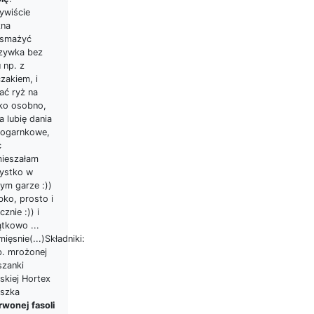
ywiście
na
smażyć
zywka bez
 np. z
zakiem, i
ać ryż na
ko osobno,
ja lubię dania
nogarnkowe,
c
ieszałam
ystko w
nym garze :))
bko, prosto i
znie :)) i
tkowo ...
ięsnie(...)Składniki:
p. mrożonej
szanki
skiej Hortex
uszka
rwonej
fasoli