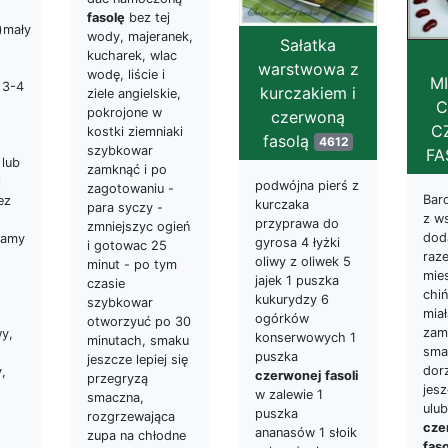
fasolę
bez tej
)mały
wody, majeranek,
Sałatka
kucharek, wlac
warstwowa z
wodę, liście i
M
 3-4
kurczakiem i
ziele angielskie,
C
pokrojone w
czerwoną
C
kostki ziemniaki
fasolą
4612
szybkowar
F
lub
zamknąć i po
l
podwójna pierś z
zagotowaniu -
Bard
ez
kurczaka
para syczy -
z w
przyprawa do
zmniejszyc ogień
dod
wamy
gyrosa 4 łyżki
i gotowac 25
raz
oliwy z oliwek 5
minut - po tym
mie
jajek 1 puszka
czasie
chiń
kukurydzy 6
szybkowar
mia
ogórków
otworzyuć po 30
zam
wy,
konserwowych 1
minutach, smaku
sma
puszka
jeszcze lepiej się
dor
,
czerwonej
fasoli
przegryzą
jes
w zalewie 1
smaczna,
ulub
puszka
rozgrzewająca
cze
ananasów 1 słoik
zupa na chłodne
fas