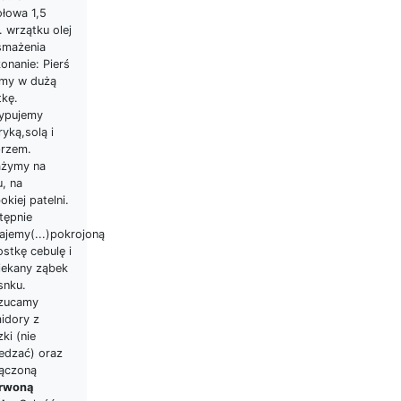
ołowa 1,5
. wrzątku olej
smażenia
onanie: Pierś
imy w dużą
tkę.
ypujemy
yką,solą i
przem.
żymy na
u, na
okiej patelni.
tępnie
ajemy(...)pokrojoną
stkę cebulę i
iekany ząbek
snku.
zucamy
idory z
ki (nie
edzać) oraz
ączoną
rwoną