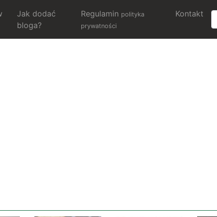
w
Jak dodać
Regulamin
Kontakt
polityka
bloga?
prywatności