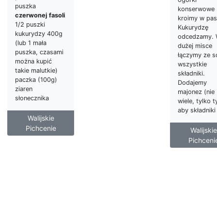
puszka
konserwowe
czerwonej
fasoli
kroimy w pas
1/2 puszki
Kukurydzę
kukurydzy 400g
odcedzamy.
(lub 1 mała
dużej misce
puszka, czasami
łączymy ze s
można kupić
wszystkie
takie malutkie)
składniki.
paczka (100g)
Dodajemy
ziaren
majonez (nie
słonecznika
wiele, tylko t
aby składniki
Walijskie
Pichcenie
Walijskie
Pichceni