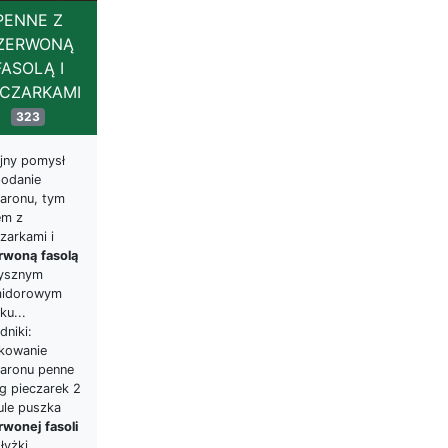
PENNE Z
ZERWONĄ
FASOLĄ I
ECZARKAMI
323
ejny pomysł
podanie
aronu, tym
em z
zarkami i
rwoną
fasolą
ysznym
idorowym
ku...
dniki:
kowanie
aronu penne
g pieczarek 2
ule puszka
rwonej
fasoli
łyżki