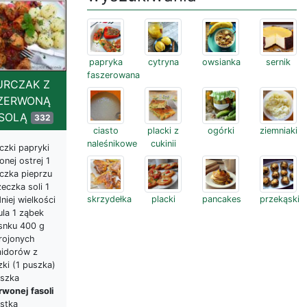
papryka
cytryna
owsianka
sernik
faszerowana
URCZAK Z
ZERWONĄ
ASOLĄ
332
ciasto
placki z
ogórki
ziemniaki
naleśnikowe
cukinii
czki papryki
onej ostrej 1
eczka pieprzu
żeczka soli 1
skrzydełka
placki
pancakes
przekąski
niej wielkości
ula 1 ząbek
snku 400 g
rojonych
idorów z
ki (1 puszka)
uszka
rwonej
fasoli
ostka