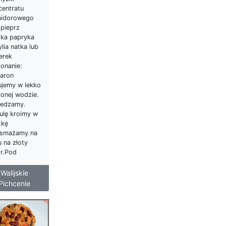
centratu
idorowego
 pieprz
dka papryka
lia natka lub
erek
onanie:
aron
ujemy w lekko
lonej wodzie.
edzamy.
ulę kroimy w
tkę
smażamy na
u na złoty
or.Pod
Walijskie
Pichcenie