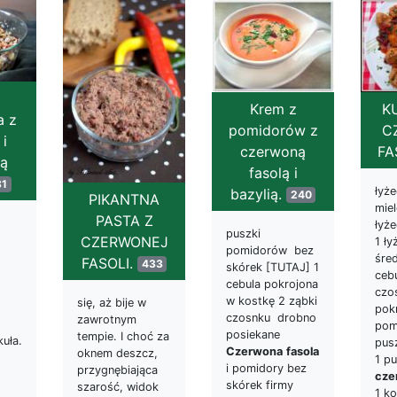
Krem z
K
a z
pomidorów z
C
i
czerwoną
F
ą
fasolą i
81
łyże
bazylią.
240
PIKANTNA
miel
PASTA Z
łyż
puszki
CZERWONEJ
1 ły
pomidorów bez
śred
FASOLI.
433
skórek [TUTAJ] 1
ceb
cebula pokrojona
czo
w kostkę 2 ząbki
się, aż bije w
pok
czosnku drobno
zawrotnym
pom
posiekane
tempie. I choć za
kuła.
pusz
Czerwona
fasola
oknem deszcz,
1 p
i pomidory bez
przygnębiająca
cze
skórek firmy
szarość, widok
1 k