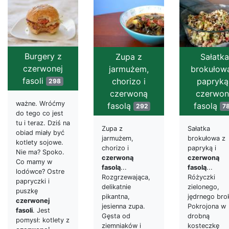
Burgery z
Zupa z
Sałatka
czerwonej
jarmużem,
brokułow
fasoli
chorizo i
papryką 
298
czerwoną
czerwon
ważne. Wróćmy
fasolą
fasolą
292
7
do tego co jest
tu i teraz. Dziś na
Zupa z
Sałatka
obiad miały być
jarmużem,
brokułowa z
kotlety sojowe.
chorizo i
papryką i
Nie ma? Spoko.
czerwoną
czerwoną
Co mamy w
fasolą
...
fasolą
...
lodówce? Ostre
Rozgrzewająca,
Różyczki
papryczki i
delikatnie
zielonego,
puszkę
pikantna,
jędrnego bro
czerwonej
jesienna zupa.
Pokrojona w
fasoli
. Jest
Gęsta od
drobną
pomysł: kotlety z
ziemniaków i
kosteczkę