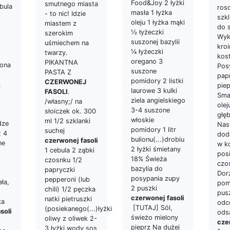
Food&Joy 2 łyżki
smutnego miasta
bula
ros
masła 1 łyżka
- to nic! Idzie
szkl
oleju 1 łyżka mąki
miastem z
do 
½ łyżeczki
szerokim
Wyk
suszonej bazylii
uśmiechem na
kro
¼ łyżeczki
twarzy.
kos
oregano 3
PIKANTNA
iona
Pos
suszone
PASTA Z
papr
pomidory 2 listki
CZERWONEJ
.
pie
laurowe 3 kulki
FASOLI
.
Sma
ziela angielskiego
/własny;/ na
olej
3-4 suszone
słoiczek ok. 300
głęb
włoskie
ml 1/2 szklanki
dze
Nas
pomidory 1 litr
suchej
; 4
dod
bulionu(...)drobiu
czerwonej
fasoli
ne
w ko
2 łyżki śmietany
1 cebula 2 ząbki
pos
18% Świeża
czosnku 1/2
czo
bazylia do
papryczki
Dor
posypania zupy
pepperoni (lub
ła,
pom
2 puszki
chili) 1/2 pęczka
pusz
czerwonej
fasoli
natki pietruszki
ka
odc
[TUTAJ] Sól,
(posiekanego(...)łyżki
soli
ods
świeżo mielony
oliwy z oliwek 2-
cze
pieprz Na dużej
3 łyżki wody sos