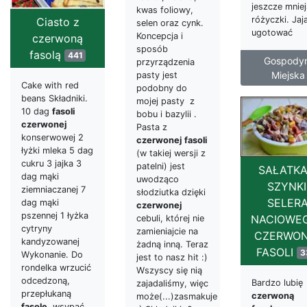
jeszcze mnie
kwas foliowy,
różyczki. Jaj
Ciasto z
selen oraz cynk.
ugotować
Koncepcja i
czerwoną
sposób
fasolą
441
Gospodyn
przyrządzenia
Miejska
pasty jest
Cake with red
podobny do
beans Składniki.
mojej pasty z
10 dag
fasoli
bobu i bazylii .
czerwonej
Pasta z
konserwowej 2
czerwonej
fasoli
łyżki mleka 5 dag
(w takiej wersji z
cukru 3 jajka 3
patelni) jest
SAŁATKA
dag mąki
uwodząco
SZYNKI
ziemniaczanej 7
słodziutka dzięki
SELER
dag mąki
czerwonej
pszennej 1 łyżka
NACIOWEG
cebuli, której nie
cytryny
zamieniajcie na
CZERWON
kandyzowanej
żadną inną. Teraz
FASOLI
3
Wykonanie. Do
jest to nasz hit :)
rondelka wrzucić
Wszyscy się nią
odcedzoną,
Bardzo lubię
zajadaliśmy, więc
przepłukaną
czerwoną
może(...)zasmakuje
fasolę
, wsypać