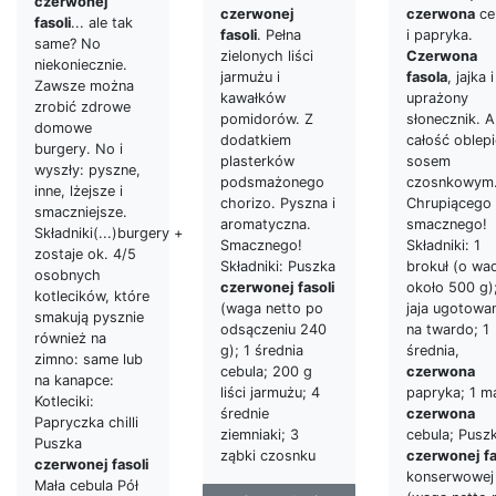
czerwonej
czerwonej
czerwona
ce
fasoli
... ale tak
fasoli
. Pełna
i papryka.
same? No
zielonych liści
Czerwona
niekoniecznie.
jarmużu i
fasola
, jajka i
Zawsze można
kawałków
uprażony
zrobić zdrowe
pomidorów. Z
słonecznik. A
domowe
dodatkiem
całość oblep
burgery. No i
plasterków
sosem
wyszły: pyszne,
podsmażonego
czosnkowym
inne, lżejsze i
chorizo. Pyszna i
Chrupiącego
smaczniejsze.
aromatyczna.
smacznego!
Składniki(...)burgery +
Smacznego!
Składniki: 1
zostaje ok. 4/5
Składniki: Puszka
brokuł (o wa
osobnych
czerwonej
fasoli
około 500 g)
kotlecików, które
(waga netto po
jaja ugotowa
smakują pysznie
odsączeniu 240
na twardo; 1
również na
g); 1 średnia
średnia,
zimno: same lub
cebula; 200 g
czerwona
na kanapce:
liści jarmużu; 4
papryka; 1 ma
Kotleciki:
średnie
czerwona
Papryczka chilli
ziemniaki; 3
cebula; Pusz
Puszka
ząbki czosnku
czerwonej
fa
czerwonej
fasoli
konserwowej
Mała cebula Pół