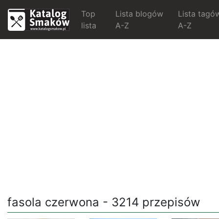
Top
Lista blogów
Lista tagó
lista
A-Z
A-Z
fasola czerwona - 3214 przepisów