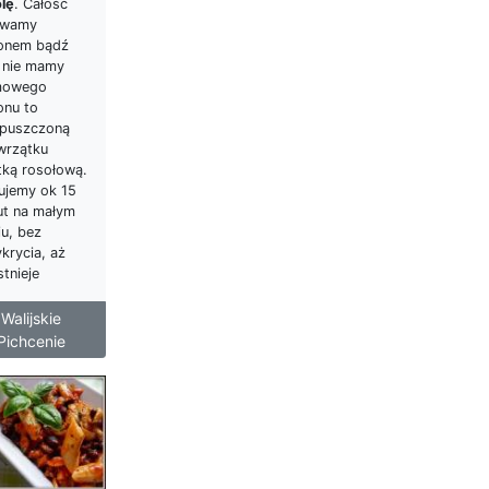
olę
. Całość
ewamy
ionem bądź
i nie mamy
mowego
onu to
puszczoną
wrzątku
tką rosołową.
ujemy ok 15
ut na małym
iu, bez
krycia, aż
tnieje
Walijskie
Pichcenie