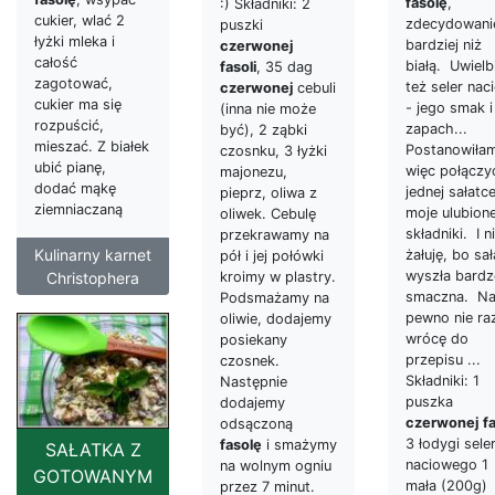
fasolę
,
:) Składniki: 2
cukier, wlać 2
zdecydowani
puszki
łyżki mleka i
bardziej niż
czerwonej
całość
białą. Uwiel
fasoli
, 35 dag
zagotować,
też seler nac
czerwonej
cebuli
cukier ma się
- jego smak i
(inna nie może
rozpuścić,
zapach...
być), 2 ząbki
mieszać. Z białek
Postanowiła
czosnku, 3 łyżki
ubić pianę,
więc połączy
majonezu,
dodać mąkę
jednej sałatc
pieprz, oliwa z
ziemniaczaną
moje ulubion
oliwek. Cebulę
składniki. I n
przekrawamy na
Kulinarny karnet
żałuję, bo sa
pół i jej połówki
wyszła bard
kroimy w plastry.
Christophera
smaczna. N
Podsmażamy na
pewno nie ra
oliwie, dodajemy
wrócę do
posiekany
przepisu ...
czosnek.
Składniki: 1
Następnie
puszka
dodajemy
czerwonej
fa
odsączoną
3 łodygi sele
fasolę
i smażymy
SAŁATKA Z
naciowego 1
na wolnym ogniu
GOTOWANYM
mała (200g)
przez 7 minut.