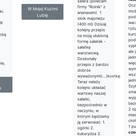
selera (polecam
Ocz
firmy "Rolnik" z
W Mojej Kuchni
moż
ki.
ananasem) 1
Lubię
pod
słoik majonezu
war
 W
(400 ml) Dzisiaj
ryżu
kolejny przepis
kurc
obą
na moją ulubioną
pod
formę sałatek -
syp
sałatkę
ale 
warstwową.
jed
Doskonały
wię
yle,
przepis z bardzo
wym
dobrze
wsz
wyważonymi(...)kostkę.
jed
Teraz należy
Szy
kolejno układać
e
smac
wartswy naszej
wyją
sałatki,
bezm
bezpośrednio w
2 o
naczyniu, w
mie
którym będziemy
chiń
ją serwować: 1.
1 p
ogórki 2.
cze
kukurydza 3.