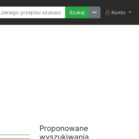
Ostatnio szukane
Konto
Proponowane
wyszukiwania