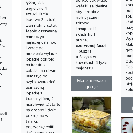
Sonko. Jak widać
łyżka, ziele
kon
wafelki są idealne
e
angielskie 4
pom
aby zrobić z
sztuki, liście
sól,
nich pyszne i
biam
laurowe 2 sztuki,
sło
zdrowe
iowy
ziemniaki 5 sztuk
bazy
kanapeczki.
fasolę
czerwoną
kop
składniki: 1
namoczyć
Wyk
puszka
m,
najlepiej całą noc
Mak
czerwonej
fasoli
ć w
i wodę po
got
1 puszka
e
moczeniu wylać -
oso
tuńczyka w
e
łopatkę pokroić
Odc
kawałkach 4 łyżki
ie
na kostki z
Ceb
majonezu
łatka
cebulą i na oliwie
kos
zo
usmażyć do
pod
a
Monia miesza i
szybkowara dać
olej
z
gotuje
usmazoną
kol
łopatkę z
tłuszczykiem, 2
marchwie(...)starte
na drobno i dwie
soli
pokrojone w
ra
talarki,
papryczkę chilli
dać namoczoną