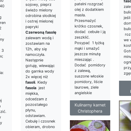
po
fas
patelni rozgrzać
sojowy, pieprz
240
zal
olej z dodatkiem
świeżo mielony
bul
masła.
odrobina słodkiej
g
jeśl
Przesmażyć
i ostrej mielonej
aren
do
krótko czosnek,
papryki
2
buli
dodać cebule i ją
Czerwoną
fasolę
,
roz
zeszklić.
zalewam wodą i
any
we 
Posypać 1 łyżką
zostawiam na
kos
mąki i smażyć
12h, aby się
; 3
Got
jeszcze minutę
namoczyła.
u;
min
mieszając .
Następnie
ogn
Dodać pomidory
gotuję, wlewając
przy
z zalewą,
do garnka wody
a:
zgęs
suszone włoskie
2x więcej niż
pomidory, liście
fasoli
. Kiedy
laurowe, ziele
fasola
jest
angielskie
miękka,
odcedzam z
j
Kulinarny karnet
pozostałego
a
płynu,
Christophera
zić.
odstawiam.
w
Cebulę i czosnek
by
obieram, drobno