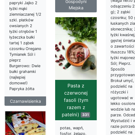
(waga netto 
Gospodyni
papryki Jajko 2
odsączeniu 
Miejska
łyżki mąki
g); 2 ząbki
ziemniaczanej 1/2
czosnku; 50 
szkl. płatków
łuskanych zi
owsianych 2
słonecznika; 
łyżki otrębów 1
łyżki kwaśnej
łyżeczka bułki
gęstej śmiet
tartej 1 ząbek
o zawartości
czosnku Oregano
tłuszczu 18%
Tymianek Sól i
łyżki majonez
pieprz
Sól; Pieprz.
Burgerowo: Dwie
Sposób
bułki grahamki
przygotowani
(najlepiej
Brokuł umyć,
domowe!)
Pasta z
podzielić na
Papryka żółta
czerwonej
różyczki i
ugotować w
fasoli (tym
Czarnawisienka
lekko osolone
razem z
wodzie lub n
patelni)
331
parze. Odced
Wystudzić i 
razie potrze
potas, wapń,
podzielić na
fosfor, żelazo,