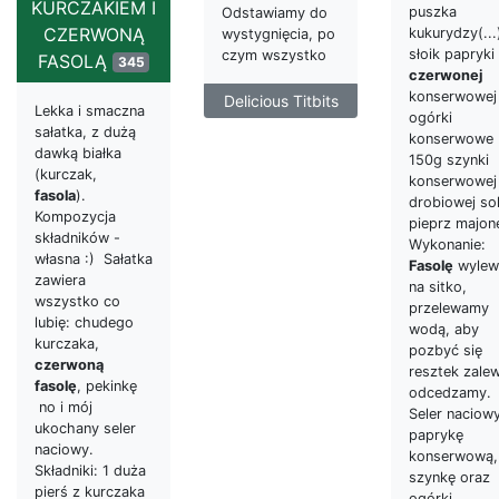
KURCZAKIEM I
puszka
Odstawiamy do
CZERWONĄ
kukurydzy(...
wystygnięcia, po
słoik papryki
czym wszystko
FASOLĄ
345
czerwonej
konserwowej
Delicious Titbits
Lekka i smaczna
ogórki
sałatka, z dużą
konserwowe
dawką białka
150g szynki
(kurczak,
konserwowej 
fasola
).
drobiowej so
Kompozycja
pieprz majon
składników -
Wykonanie:
własna :) Sałatka
Fasolę
wyle
zawiera
na sitko,
wszystko co
przelewamy
lubię: chudego
wodą, aby
kurczaka,
pozbyć się
czerwoną
resztek zale
fasolę
, pekinkę
odcedzamy.
no i mój
Seler naciowy
ukochany seler
paprykę
naciowy.
konserwową,
Składniki: 1 duża
szynkę oraz
pierś z kurczaka
ogórki