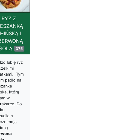
RYŻ Z
IESZANKĄ
HIŃSKĄ I
ZERWONĄ
ASOLĄ
375
zo lubię ryż
szelkimi
atkami. Tym
em padło na
szankę
ską, którą
łam w
rażarce. Do
ku
zuciłam
zcze moją
ioną
rwona
olę
.