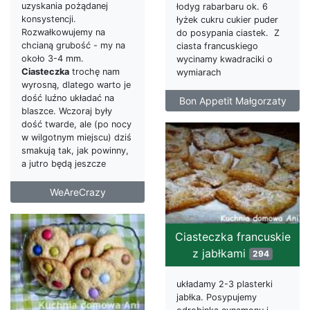
uzyskania pożądanej
łodyg rabarbaru ok. 6
konsystencji.
łyżek cukru cukier puder
Rozwałkowujemy na
do posypania ciastek. Z
chcianą grubość - my na
ciasta francuskiego
około 3-4 mm.
wycinamy kwadraciki o
Ciasteczka
trochę nam
wymiarach
wyrosną, dlatego warto je
dość luźno układać na
Bon Appetit Małgorzaty
blaszce. Wczoraj były
dość twarde, ale (po nocy
w wilgotnym miejscu) dziś
smakują tak, jak powinny,
a jutro będą jeszcze
WeAreCrazy
Ciasteczka francuskie
z jabłkami
294
układamy 2-3 plasterki
jabłka. Posypujemy