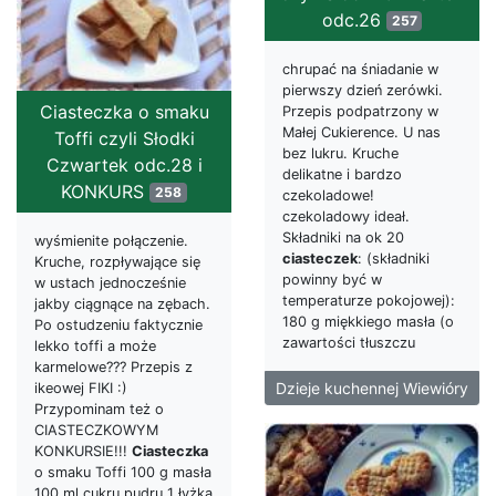
odc.26
257
chrupać na śniadanie w
pierwszy dzień zerówki.
Ciasteczka o smaku
Przepis podpatrzony w
Małej Cukierence. U nas
Toffi czyli Słodki
bez lukru. Kruche
Czwartek odc.28 i
delikatne i bardzo
KONKURS
258
czekoladowe!
czekoladowy ideał.
Składniki na ok 20
wyśmienite połączenie.
ciasteczek
: (składniki
Kruche, rozpływające się
powinny być w
w ustach jednocześnie
temperaturze pokojowej):
jakby ciągnące na zębach.
180 g miękkiego masła (o
Po ostudzeniu faktycznie
zawartości tłuszczu
lekko toffi a może
karmelowe??? Przepis z
Dzieje kuchennej Wiewióry
ikeowej FIKI :)
Przypominam też o
CIASTECZKOWYM
KONKURSIE!!!
Ciasteczka
o smaku Toffi 100 g masła
100 ml cukru pudru 1 łyżka