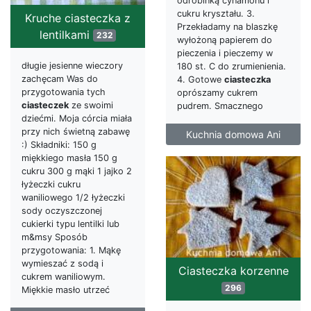
odrobinką cynamonu i
cukru kryształu. 3.
Kruche ciasteczka z
Przekładamy na blaszkę
lentilkami
232
wyłożoną papierem do
pieczenia i pieczemy w
długie jesienne wieczory
180 st. C do zrumienienia.
zachęcam Was do
4. Gotowe
ciasteczka
przygotowania tych
oprószamy cukrem
ciasteczek
ze swoimi
pudrem. Smacznego
dziećmi. Moja córcia miała
przy nich świetną zabawę
Kuchnia domowa Ani
:) Składniki: 150 g
miękkiego masła 150 g
cukru 300 g mąki 1 jajko 2
łyżeczki cukru
waniliowego 1/2 łyżeczki
sody oczyszczonej
cukierki typu lentilki lub
m&msy Sposób
przygotowania: 1. Mąkę
wymieszać z sodą i
Ciasteczka korzenne
cukrem waniliowym.
296
Miękkie masło utrzeć