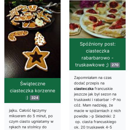
Spóźniony post:
ciasteczka
rabarbarowo -
truskawkowe ;)
270
Zapomniałam na czas
Świąteczne
dodać przepis na
ciasteczka
francuskie
ciasteczka korzenne
jeszcze jak był sezon na
:)
324
truskawki i rabarbar :-P no
cóż. Mam nadzieję, że
jajku. Całość łączymy
macie w spiżarniach z nich
mikserem do 5 minut, po
powidła :-p Składniki: 2
czym ciasto ugniatamy w
op. ciasta francuskiego
rękach na stolnicy do
ok. 20 truskawek 4-5