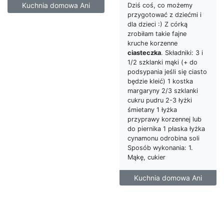
Kuchnia domowa Ani
Dziś coś, co możemy
przygotować z dziećmi i
dla dzieci :) Z córką
zrobiłam takie fajne
kruche korzenne
ciasteczka
. Składniki: 3 i
1/2 szklanki mąki (+ do
podsypania jeśli się ciasto
będzie kleić) 1 kostka
margaryny 2/3 szklanki
cukru pudru 2-3 łyżki
śmietany 1 łyżka
przyprawy korzennej lub
do piernika 1 płaska łyżka
cynamonu odrobina soli
Sposób wykonania: 1.
Mąkę, cukier
Kuchnia domowa Ani