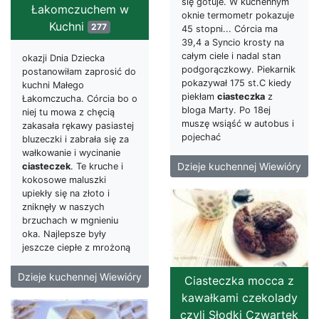
się gotuje. W kuchennym
Łakomczuchem w
oknie termometr pokazuje
Kuchni
277
45 stopni... Córcia ma
39,4 a Syncio krosty na
całym ciele i nadal stan
okazji Dnia Dziecka
podgorączkowy. Piekarnik
postanowiłam zaprosić do
pokazywał 175 st.C kiedy
kuchni Małego
piekłam
ciasteczka
z
Łakomczucha. Córcia bo o
bloga Marty. Po 18ej
niej tu mowa z chęcią
muszę wsiąść w autobus i
zakasała rękawy pasiastej
pojechać
bluzeczki i zabrała się za
wałkowanie i wycinanie
Dzieje kuchennej Wiewióry
ciasteczek
. Te kruche i
kokosowe maluszki
upiekły się na złoto i
zniknęły w naszych
brzuchach w mgnieniu
oka. Najlepsze były
jeszcze ciepłe z mrożoną
Dzieje kuchennej Wiewióry
Ciasteczka mocca z
kawałkami czekolady
czyli Słodki Czwartek