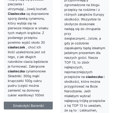
przypominający
pieczenia i
zgromadzone na blogu
utrzymują(...)swój kształt.
przepisy na rodzime i z
Ciasteczka
są doprawione
różnych zakątków Europy
sporą dawką cynamonu,
słodkości. Wszystkie te
który wybija się na
słodycze doskonale
pierwsze miejsce w smaku
nadają się do chrupania
tych małych krążków. Z
przy
podanego przepisu
świątecznym(...)stole, a
powinno wyjść około 30
gdy je ozdobnie
ciasteczek
, choć ich
zapakujemy będą idealnym
ilość uzależniona jest od
jadalnym prezentem dla
tego, z jak długich
naszych gości. Nasza
ruloników ciasta będziecie
TOP 13, to zbiór
je formować. Zakręcone
najlepszych,
ciasteczka
cynamonowe
najsmaczniejszych
Składniki: 300g mąki
przepisów na
ciasteczka
i
krupczatki 100g cukru
słodkości, które można
pudru (część można
przygotować na Boże
zamienić na domowy
Narodzenie. Jeśli
cukier waniliowy) 100ml
miałabym wybrać
najlepszą trójkę przepisów
Smakołyki Bereniki
z tej TOP 13 to uważam,
że są to : Lebkuchen,