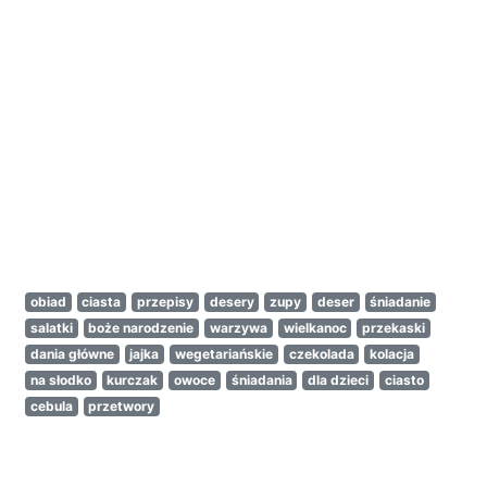
obiad
ciasta
przepisy
desery
zupy
deser
śniadanie
salatki
boże narodzenie
warzywa
wielkanoc
przekaski
dania główne
jajka
wegetariańskie
czekolada
kolacja
na słodko
kurczak
owoce
śniadania
dla dzieci
ciasto
cebula
przetwory