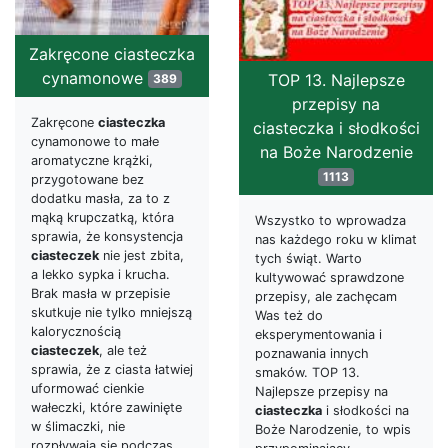
Zakręcone ciasteczka
cynamonowe
TOP 13. Najlepsze
389
przepisy na
Zakręcone
ciasteczka
ciasteczka i słodkości
cynamonowe to małe
na Boże Narodzenie
aromatyczne krążki,
1113
przygotowane bez
dodatku masła, za to z
mąką krupczatką, która
Wszystko to wprowadza
sprawia, że konsystencja
nas każdego roku w klimat
ciasteczek
nie jest zbita,
tych świąt. Warto
a lekko sypka i krucha.
kultywować sprawdzone
Brak masła w przepisie
przepisy, ale zachęcam
skutkuje nie tylko mniejszą
Was też do
kalorycznością
eksperymentowania i
ciasteczek
, ale też
poznawania innych
sprawia, że z ciasta łatwiej
smaków. TOP 13.
uformować cienkie
Najlepsze przepisy na
wałeczki, które zawinięte
ciasteczka
i słodkości na
w ślimaczki, nie
Boże Narodzenie, to wpis
rozpływają się podczas