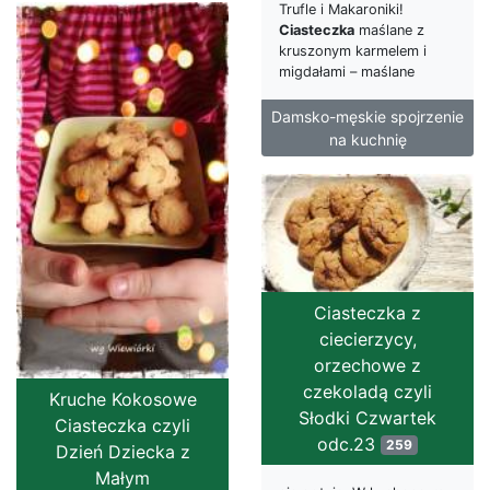
Trufle i Makaroniki!
Ciasteczka
maślane z
kruszonym karmelem i
migdałami – maślane
Damsko-męskie spojrzenie
na kuchnię
Ciasteczka z
ciecierzycy,
orzechowe z
czekoladą czyli
Kruche Kokosowe
Słodki Czwartek
Ciasteczka czyli
odc.23
259
Dzień Dziecka z
Małym