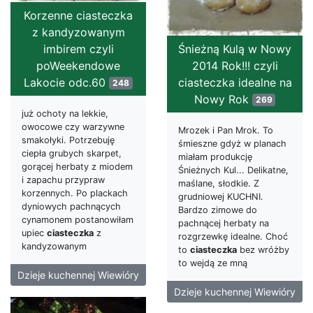
Korzenne ciasteczka
z kandyzowanym
imbirem czyli
Śnieżną Kulą w Nowy
poWeekendowe
2014 Rok!!! czyli
Lakocie odc.60
ciasteczka idealne na
248
Nowy Rok
269
już ochoty na lekkie,
owocowe czy warzywne
Mrozek i Pan Mrok. To
smakołyki. Potrzebuję
śmieszne gdyż w planach
ciepła grubych skarpet,
miałam produkcję
gorącej herbaty z miodem
Śnieżnych Kul... Delikatne,
i zapachu przypraw
maślane, słodkie. Z
korzennych. Po plackach
grudniowej KUCHNI.
dyniowych pachnących
Bardzo zimowe do
cynamonem postanowiłam
pachnącej herbaty na
upiec
ciasteczka
z
rozgrzewkę idealne. Choć
kandyzowanym
to
ciasteczka
bez wróżby
to wejdą ze mną
Dzieje kuchennej Wiewióry
Dzieje kuchennej Wiewióry