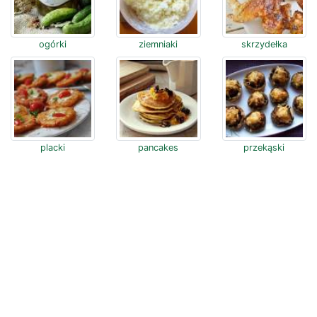
ogórki
ziemniaki
skrzydełka
placki
pancakes
przekąski