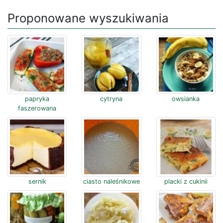
Proponowane wyszukiwania
papryka
cytryna
owsianka
faszerowana
sernik
ciasto naleśnikowe
placki z cukinii