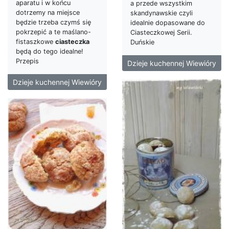
aparatu i w końcu
a przede wszystkim
dotrzemy na miejsce
skandynawskie czyli
będzie trzeba czymś się
idealnie dopasowane do
pokrzepić a te maślano-
Ciasteczkowej Serii.
fistaszkowe
ciasteczka
Duńskie
będą do tego idealne!
Przepis
Dzieje kuchennej Wiewióry
Dzieje kuchennej Wiewióry