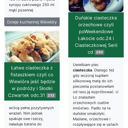
syropu cukrowego 250 ml
mąki pszennej
Duńskie ciasteczka
Dzieje kuchennej Wiewióry
orzechowe czyli
poWeekendowe
Łakocie odc.24 i
Ciasteczkowej Serii
cd
250
Uwielbiam piec
Łatwe ciasteczka z
ciasteczka
. Dlatego też
fistaszkiem czyli co
gdy wczoraj kupiłam
Wiewióra jeść będzie
silikonową matę do ich
pieczenia postanowiłam
w podróży i Słodki
od razu ją wypróbować. U
Czwartek odc.31
232
Lo znalazłam
orzechowych cudów
wrócę pełna pozytywnych
mnóstwo. Padło na te
wrażeń. Nim jednak
duńskie smakołyki.
spakuje swe rzeczy,
Maślane, orzechowe i
naładuje baterie do
rozpływające się w ustach