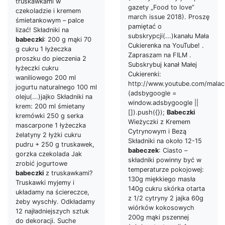
truskawkami w
gazety „Food to love”
czekoladzie i kremem
march issue 2018). Proszę
śmietankowym – palce
pamiętać o
lizać! Składniki na
subskrypcji(...)kanału Mała
babeczki
: 200 g mąki 70
Cukierenka na YouTube! .
g cukru 1 łyżeczka
Zapraszam na FILM .
proszku do pieczenia 2
Subskrybuj kanał Małej
łyżeczki cukru
Cukierenki:
waniliowego 200 ml
http://www.youtube.com/malac
jogurtu naturalnego 100 ml
(adsbygoogle =
oleju(...)jajko Składniki na
window.adsbygoogle ||
krem: 200 ml śmietany
[]).push({});
Babeczki
kremówki 250 g serka
Wieżyczki z Kremem
mascarpone 1 łyżeczka
Cytrynowym i Bezą
żelatyny 2 łyżki cukru
Składniki na około 12-15
pudru + 250 g truskawek,
babeczek
: Ciasto –
gorzka czekolada Jak
składniki powinny być w
zrobić jogurtowe
temperaturze pokojowej:
babeczki
z truskawkami?
130g miękkiego masła
Truskawki myjemy i
140g cukru skórka otarta
układamy na ściereczce,
z 1/2 cytryny 2 jajka 60g
żeby wyschły. Odkładamy
wiórków kokosowych
12 najładniejszych sztuk
200g mąki pszennej
do dekoracji. Suche