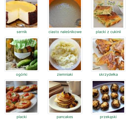
sernik
ciasto naleśnikowe
placki z cukinii
ogórki
ziemniaki
skrzydełka
placki
pancakes
przekąski