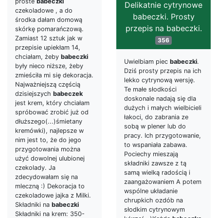
proste
babeczki
Delikatnie cytrynowe
czekoladowe , a do
babeczki. Prosty
środka dałam domową
przepis na babeczki.
skórkę pomarańczową.
Zamiast 12 sztuk jak w
356
przepisie upiekłam 14,
chciałam, żeby
babeczki
Uwielbiam piec
babeczki
.
były nieco niższe, żeby
Dziś prosty przepis na ich
zmieściła mi się dekoracja.
lekko cytrynową wersję.
Najważniejszą częścią
Te małe słodkości
dzisiejszych
babeczek
doskonale nadają się dla
jest krem, który chciałam
dużych i małych wielbicieli
spróbować zrobić już od
łakoci, do zabrania ze
dłuższego(...)śmietany
sobą w plener lub do
kremówki), najlepsze w
pracy. Ich przygotowanie,
nim jest to, że do jego
to wspaniała zabawa.
przygotowania można
Pociechy mieszają
użyć dowolnej ulubionej
składniki zawsze z tą
czekolady. Ja
samą wielką radością i
zdecydowałam się na
zaangażowaniem A potem
mleczną :) Dekoracja to
wspólne układanie
czekoladowe jajka z Milki.
chrupkich ozdób na
Składniki na
babeczki
słodkim cytrynowym
Składniki na krem: 350-