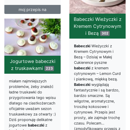
moj przepis na
Babeczki Wieżyczki z
Kremem Cytrynowym
i Bezą
302
Babeczki
Wieżyczki z
Kremem Cytrynowym i
Bezą – Dzisiaj w Małej
Jogurtowe babeczki
Cukierence pyszne
z truskawkami
babeczki
z kremem
223
cytrynowym – Lemon Curd
i piankową, miękką bezą.
miałam najmniejszych
Babeczki
wyglądają
problemów, żeby znaleźć
fantastycznie i są bardzo,
ładne truskawki do
bardzo smaczne. Są
przygotowania tego wpisu
wilgotne, aromatyczne,
dlatego na ciastkożercach
troszkę kokosowe i
oficjalnie uważam sezon
cytrynowe. Przepis jest
truskawkowy za otwarty :)
prosty, ale zajmuje trochę
Dziś proponuję delikatne
czasu. Polecam…
jogurtowe
babeczki
z
(zmodyfikowany przepis z