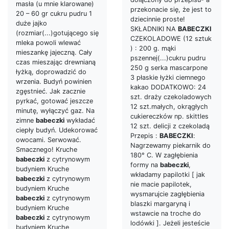
masła (u mnie klarowane)
przekonacie się, że jest to
20 – 60 gr cukru pudru 1
dziecinnie proste!
duże jajko
SKŁADNIKI NA
BABECZKI
(rozmiar(...)gotującego się
CZEKOLADOWE (12 sztuk
mleka powoli wlewać
) : 200 g. mąki
mieszankę jajeczną. Cały
pszennej(...)cukru pudru
czas mieszając drewnianą
250 g serka mascarpone
łyżką, doprowadzić do
3 płaskie łyżki ciemnego
wrzenia. Budyń powinien
kakao DODATKOWO: 24
zgęstnieć. Jak zacznie
szt. draży czekoladowych
pyrkać, gotować jeszcze
12 szt.małych, okrągłych
minutę, wyłączyć gaz. Na
cukiereczków np. skittles
zimne
babeczki
wykładać
12 szt. delicji z czekoladą
ciepły budyń. Udekorować
Przepis :
BABECZKI
:
owocami. Serwować.
Nagrzewamy piekarnik do
Smacznego! Kruche
180° C. W zagłębienia
babeczki
z cytrynowym
formy na
babeczki
,
budyniem Kruche
wkładamy papilotki [ jak
babeczki
z cytrynowym
nie macie papilotek,
budyniem Kruche
wysmarujcie zagłębienia
babeczki
z cytrynowym
blaszki margaryną i
budyniem Kruche
wstawcie na troche do
babeczki
z cytrynowym
lodówki ]. Jeżeli jesteście
budyniem Kruche