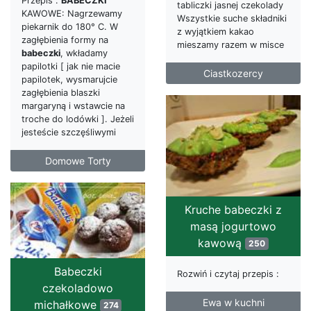
Przepis :
BABECZKI
tabliczki jasnej czekolady
KAWOWE: Nagrzewamy
Wszystkie suche składniki
piekarnik do 180° C. W
z wyjątkiem kakao
zagłębienia formy na
mieszamy razem w misce
babeczki
, wkładamy
papilotki [ jak nie macie
Ciastkozercy
papilotek, wysmarujcie
zagłębienia blaszki
margaryną i wstawcie na
troche do lodówki ]. Jeżeli
jesteście szczęśliwymi
Domowe Torty
Kruche babeczki z
masą jogurtowo
kawową
250
Babeczki
Rozwiń i czytaj przepis :
czekoladowo
Ewa w kuchni
michałkowe
274