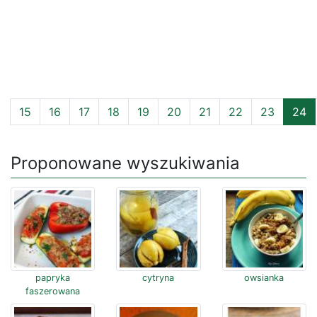
15
16
17
18
19
20
21
22
23
24
Proponowane wyszukiwania
papryka
cytryna
owsianka
faszerowana