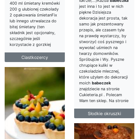
lukrze(...)Każda
babeczka
400 ml śmietany kremówki
jest inna i to jest w nich
200 g ulubionej czekolady
piękne Dzisiejsza
2 opakowania śmietanFix
dekoracja jest prosta, tak
lub innego utrwalacza do
samo jak prezentowany
bitej śmietany (ten
przepis, ale czasem tyle
składnik jest opcjonalny,
na prawdę wystarczy, by
szczególnie jeśli
stworzyć coś pysznego i
korzystacie z gorzkiej
wywołać uśmiech na
twarzy domowników.
Ciastkozercy
Spróbujcie i Wy. Pyszne
chrupiące kuliki w
czekoladzie mlecznej,
które użyłam do dekoracji
moich
babeczek
znajdziecie na stronie
Cukieteria.pl . Polecam
Wam ten sklep. Na stronie
Słodkie okruszki