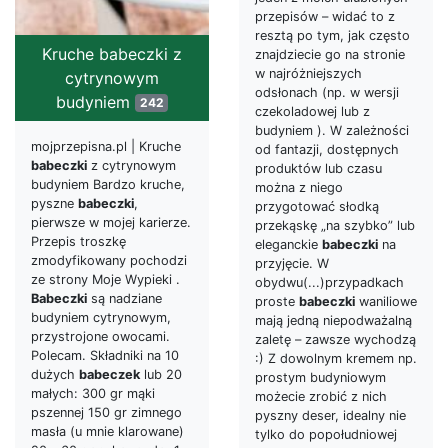
przepisów – widać to z
resztą po tym, jak często
Kruche babeczki z
znajdziecie go na stronie
w najróżniejszych
cytrynowym
odsłonach (np. w wersji
budyniem
242
czekoladowej lub z
budyniem ). W zależności
mojprzepisna.pl | Kruche
od fantazji, dostępnych
babeczki
z cytrynowym
produktów lub czasu
budyniem Bardzo kruche,
można z niego
pyszne
babeczki
,
przygotować słodką
pierwsze w mojej karierze.
przekąskę „na szybko” lub
Przepis troszkę
eleganckie
babeczki
na
zmodyfikowany pochodzi
przyjęcie. W
ze strony Moje Wypieki .
obydwu(...)przypadkach
Babeczki
są nadziane
proste
babeczki
waniliowe
budyniem cytrynowym,
mają jedną niepodważalną
przystrojone owocami.
zaletę – zawsze wychodzą
Polecam. Składniki na 10
:) Z dowolnym kremem np.
dużych
babeczek
lub 20
prostym budyniowym
małych: 300 gr mąki
możecie zrobić z nich
pszennej 150 gr zimnego
pyszny deser, idealny nie
masła (u mnie klarowane)
tylko do popołudniowej