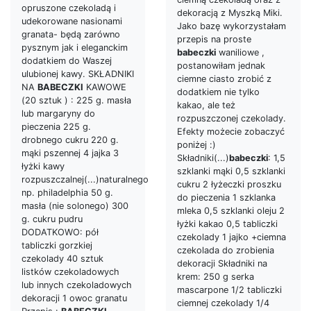
opruszone czekoladą i
dekoracją z Myszką Miki.
udekorowane nasionami
Jako bazę wykorzystałam
granata- będą zarówno
przepis na proste
pysznym jak i eleganckim
babeczki
waniliowe ,
dodatkiem do Waszej
postanowiłam jednak
ulubionej kawy. SKŁADNIKI
ciemne ciasto zrobić z
NA
BABECZKI
KAWOWE
dodatkiem nie tylko
(20 sztuk ) : 225 g. masła
kakao, ale też
lub margaryny do
rozpuszczonej czekolady.
pieczenia 225 g.
Efekty możecie zobaczyć
drobnego cukru 220 g.
poniżej :)
mąki pszennej 4 jajka 3
Składniki(...)
babeczki
: 1,5
łyżki kawy
szklanki mąki 0,5 szklanki
rozpuszczalnej(...)naturalnego
cukru 2 łyżeczki proszku
np. philadelphia 50 g.
do pieczenia 1 szklanka
masła (nie solonego) 300
mleka 0,5 szklanki oleju 2
g. cukru pudru
łyżki kakao 0,5 tabliczki
DODATKOWO: pół
czekolady 1 jajko +ciemna
tabliczki gorzkiej
czekolada do zrobienia
czekolady 40 sztuk
dekoracji Składniki na
listków czekoladowych
krem: 250 g serka
lub innych czekoladowych
mascarpone 1/2 tabliczki
dekoracji 1 owoc granatu
ciemnej czekolady 1/4