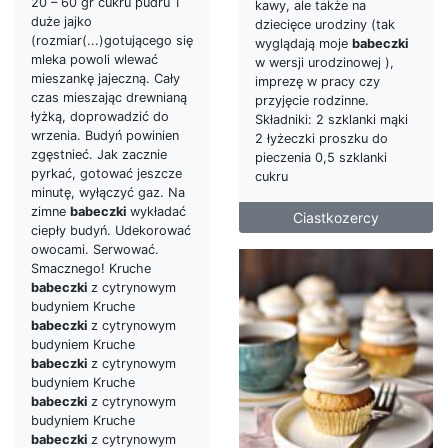
20 – 60 gr cukru pudru 1
kawy, ale także na
duże jajko
dziecięce urodziny (tak
(rozmiar(...)gotującego się
wyglądają moje
babeczki
mleka powoli wlewać
w wersji urodzinowej ),
mieszankę jajeczną. Cały
imprezę w pracy czy
czas mieszając drewnianą
przyjęcie rodzinne.
łyżką, doprowadzić do
Składniki: 2 szklanki mąki
wrzenia. Budyń powinien
2 łyżeczki proszku do
zgęstnieć. Jak zacznie
pieczenia 0,5 szklanki
pyrkać, gotować jeszcze
cukru
minutę, wyłączyć gaz. Na
zimne
babeczki
wykładać
Ciastkozercy
ciepły budyń. Udekorować
owocami. Serwować.
Smacznego! Kruche
babeczki
z cytrynowym
budyniem Kruche
babeczki
z cytrynowym
budyniem Kruche
babeczki
z cytrynowym
budyniem Kruche
babeczki
z cytrynowym
budyniem Kruche
babeczki
z cytrynowym