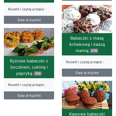
Rozwiń i czytaj przepis :
Ewa w kuchni
Babeczki z masą
krówkową i kaszą
manną
279
Ryżowe babeczki z
Rozwiń i czytaj przepis :
boczkiem, cukinią i
Ewa w kuchni
papryką
310
Rozwiń i czytaj przepis :
Ewa w kuchni
Kawowe babeczki