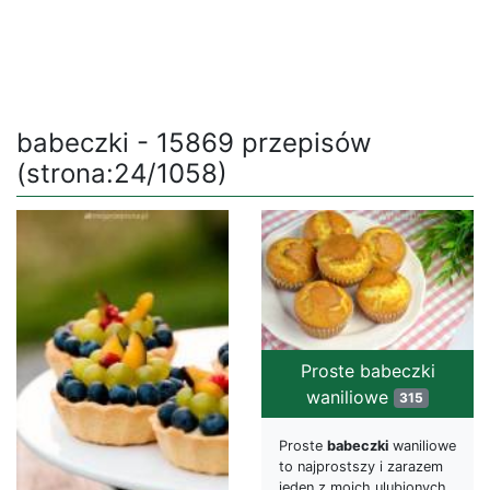
babeczki - 15869 przepisów
(strona:24/1058)
Proste babeczki
waniliowe
315
Proste
babeczki
waniliowe
to najprostszy i zarazem
jeden z moich ulubionych