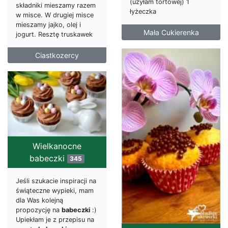
(użyłam tortowej) 1
składniki mieszamy razem
łyżeczka
w misce. W drugiej misce
mieszamy jajko, olej i
Mała Cukierenka
jogurt. Resztę truskawek
Ciastkozercy
Wielkanocne
babeczki
345
Jeśli szukacie inspiracji na
świąteczne wypieki, mam
dla Was kolejną
propozycję na
babeczki
:)
Upiekłam je z przepisu na