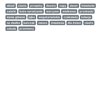
obiad
ciasta
przepisy
desery
zupy
deser
śniadanie
salatki
boże narodzenie
warzywa
wielkanoc
przekaski
dania główne
jajka
wegetariańskie
czekolada
kolacja
na słodko
kurczak
owoce
śniadania
dla dzieci
ciasto
cebula
przetwory