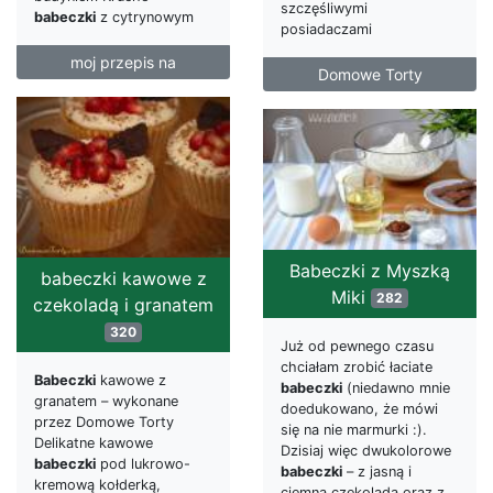
szczęśliwymi
babeczki
z cytrynowym
posiadaczami
moj przepis na
Domowe Torty
Babeczki z Myszką
babeczki kawowe z
Miki
282
czekoladą i granatem
320
Już od pewnego czasu
chciałam zrobić łaciate
Babeczki
kawowe z
babeczki
(niedawno mnie
granatem – wykonane
doedukowano, że mówi
przez Domowe Torty
się na nie marmurki :).
Delikatne kawowe
Dzisiaj więc dwukolorowe
babeczki
pod lukrowo-
babeczki
– z jasną i
kremową kołderką,
ciemną czekoladą oraz z