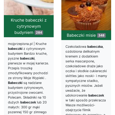
Kruche babeczki z
cytrynowym
budyniem
284
Babeczki misie
348
mojprzepisna.pl | Kruche
Czekoladowa
babeczka
,
babeczki
z cytrynowym
ozdobiona delikatnym
budyniem Bardzo kruche,
kremem z dodatkiem
pyszne
babeczki
,
serka mascarpone,
pierwsze w mojej karierze.
czekoladowe draże jako
Przepis troszkę
oczka i słodkie cukiereczki
zmodyfikowany pochodzi
skittles jako noski- i mamy
ze strony Moje Wypieki .
sympatyczne stadko,
Babeczki
są nadziane
pysznych misiów. Jeżeli
budyniem cytrynowym,
uważacie, że
przystrojone owocami.
udokorowanie
babeczek
Polecam. Składniki na 10
w taki sposób przekracza
dużych
babeczek
lub 20
Wasze możliwości-
małych: 300 gr mąki
obejrzycie filmik
pszennej 150 gr zimnego
dołączony do przepisu- a